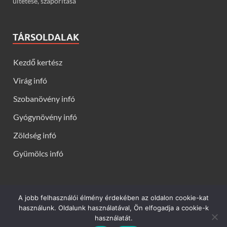
ültetése, szaporítása
TÁRSOLDALAK
Kezdő kertész
Virág infó
Szobanövény infó
Gyógynövény infó
Zöldség infó
Gyümölcs infó
A jobb felhasználói élmény érdekében az oldalon cookie-kat
Kerti virágok - Virág infók: Virág, virágok, évelők, örökzöldek,
használunk. Oldalunk használatával, Ön elfogadja a cookie-k
talajtakarók, balkon növények, szobanövények termesztése,
használatát.
gondozása, ültetése, szaporítása