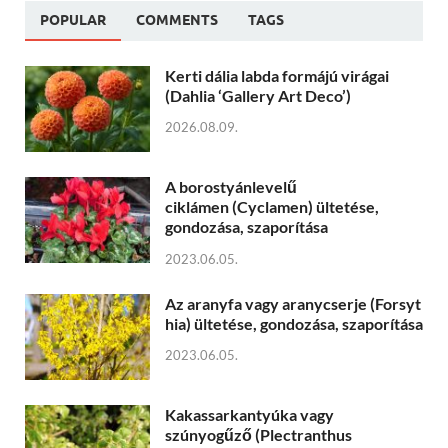
POPULAR
COMMENTS
TAGS
Kerti dália labda formájú virágai
(Dahlia ‘Gallery Art Deco’)
2026.08.09.
A borostyánlevelű
ciklámen (Cyclamen) ültetése,
gondozása, szaporítása
2023.06.05.
Az aranyfa vagy aranycserje (Forsyt
hia) ültetése, gondozása, szaporítása
2023.06.05.
Kakassarkantyúka vagy
szúnyogűző (Plectranthus