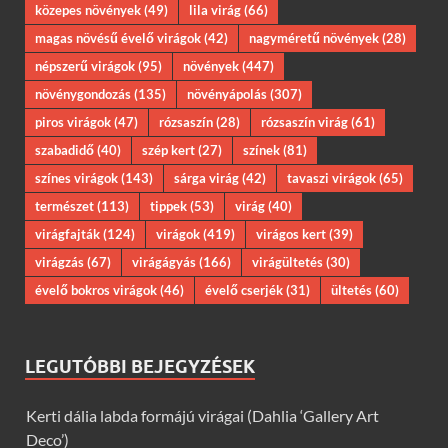
közepes növények
(49)
lila virág
(66)
magas növésű évelő virágok
(42)
nagyméretű növények
(28)
népszerű virágok
(95)
növények
(447)
növénygondozás
(135)
növényápolás
(307)
piros virágok
(47)
rózsaszín
(28)
rózsaszín virág
(61)
szabadidő
(40)
szép kert
(27)
színek
(81)
színes virágok
(143)
sárga virág
(42)
tavaszi virágok
(65)
természet
(113)
tippek
(53)
virág
(40)
virágfajták
(124)
virágok
(419)
virágos kert
(39)
virágzás
(67)
virágágyás
(166)
virágültetés
(30)
évelő bokros virágok
(46)
évelő cserjék
(31)
ültetés
(60)
LEGUTÓBBI BEJEGYZÉSEK
Kerti dália labda formájú virágai (Dahlia ‘Gallery Art
Deco’)