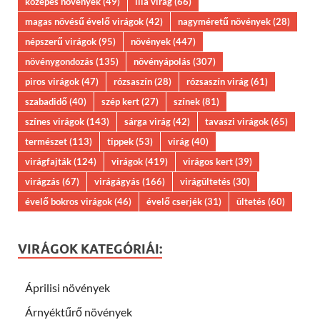
közepes növények
(49)
lila virág
(66)
magas növésű évelő virágok
(42)
nagyméretű növények
(28)
népszerű virágok
(95)
növények
(447)
növénygondozás
(135)
növényápolás
(307)
piros virágok
(47)
rózsaszín
(28)
rózsaszín virág
(61)
szabadidő
(40)
szép kert
(27)
színek
(81)
színes virágok
(143)
sárga virág
(42)
tavaszi virágok
(65)
természet
(113)
tippek
(53)
virág
(40)
virágfajták
(124)
virágok
(419)
virágos kert
(39)
virágzás
(67)
virágágyás
(166)
virágültetés
(30)
évelő bokros virágok
(46)
évelő cserjék
(31)
ültetés
(60)
VIRÁGOK KATEGÓRIÁI:
Áprilisi növények
Árnyéktűrő növények