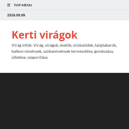
TOP MENU
2026.08.09.
Kerti virágok
Virág infók: Virág, virágok, évelők, örökzöldek, talajtakarók,
balkon növények, szobanövények termesztése, gondozása,
ültetése, szaporítása