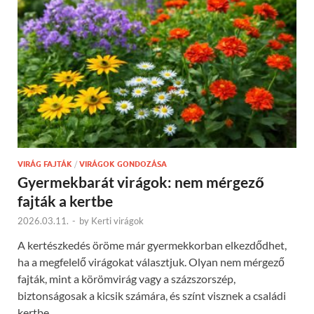
VIRÁG FAJTÁK
/
VIRÁGOK GONDOZÁSA
Gyermekbarát virágok: nem mérgező
fajták a kertbe
2026.03.11.
-
by
Kerti virágok
A kertészkedés öröme már gyermekkorban elkezdődhet,
ha a megfelelő virágokat választjuk. Olyan nem mérgező
fajták, mint a körömvirág vagy a százszorszép,
biztonságosak a kicsik számára, és színt visznek a családi
kertbe.