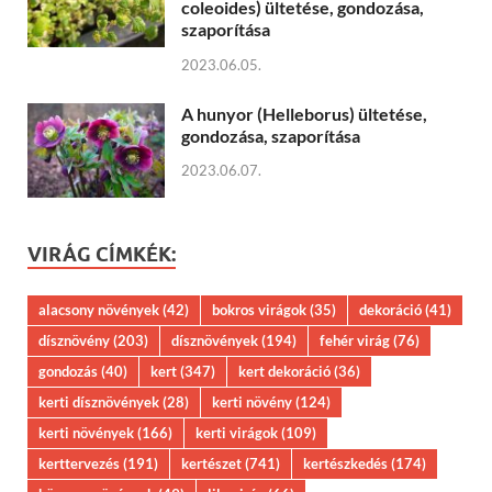
coleoides) ültetése, gondozása,
szaporítása
2023.06.05.
A hunyor (Helleborus) ültetése,
gondozása, szaporítása
2023.06.07.
VIRÁG CÍMKÉK:
alacsony növények
(42)
bokros virágok
(35)
dekoráció
(41)
dísznövény
(203)
dísznövények
(194)
fehér virág
(76)
gondozás
(40)
kert
(347)
kert dekoráció
(36)
kerti dísznövények
(28)
kerti növény
(124)
kerti növények
(166)
kerti virágok
(109)
kerttervezés
(191)
kertészet
(741)
kertészkedés
(174)