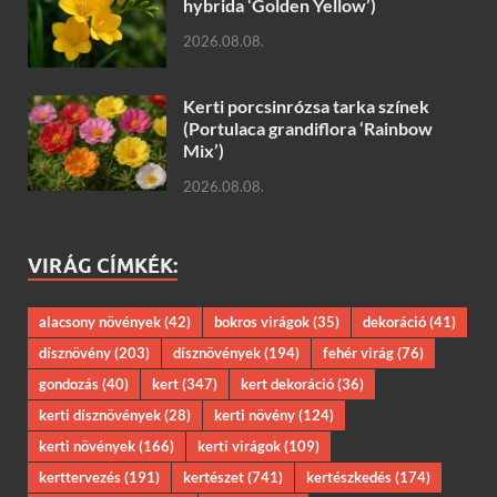
hybrida ‘Golden Yellow’)
2026.08.08.
Kerti porcsinrózsa tarka színek
(Portulaca grandiflora ‘Rainbow
Mix’)
2026.08.08.
VIRÁG CÍMKÉK:
alacsony növények
(42)
bokros virágok
(35)
dekoráció
(41)
dísznövény
(203)
dísznövények
(194)
fehér virág
(76)
gondozás
(40)
kert
(347)
kert dekoráció
(36)
kerti dísznövények
(28)
kerti növény
(124)
kerti növények
(166)
kerti virágok
(109)
kerttervezés
(191)
kertészet
(741)
kertészkedés
(174)