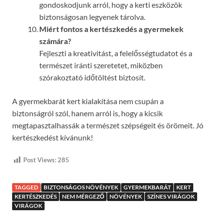
gondoskodjunk arról, hogy a kerti eszközök
biztonságosan legyenek tárolva.
Miért fontos a kertészkedés a gyermekek
számára?
Fejleszti a kreativitást, a felelősségtudatot és a
természet iránti szeretetet, miközben
szórakoztató időtöltést biztosít.
A gyermekbarát kert kialakítása nem csupán a
biztonságról szól, hanem arról is, hogy a kicsik
megtapasztalhassák a természet szépségeit és örömeit. Jó
kertészkedést kívánunk!
Post Views:
285
TAGGED
BIZTONSÁGOS NÖVÉNYEK
GYERMEKBARÁT
KERT
KERTÉSZKEDÉS
NEM MÉRGEZŐ
NÖVÉNYEK
SZÍNES VIRÁGOK
VIRÁGOK