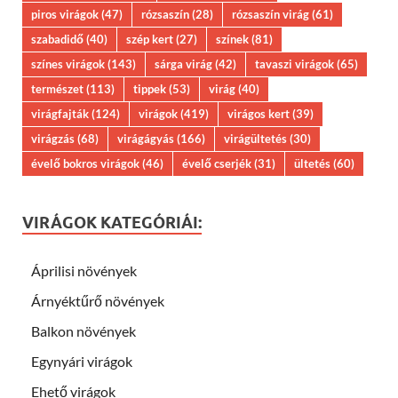
piros virágok
(47)
rózsaszín
(28)
rózsaszín virág
(61)
szabadidő
(40)
szép kert
(27)
színek
(81)
színes virágok
(143)
sárga virág
(42)
tavaszi virágok
(65)
természet
(113)
tippek
(53)
virág
(40)
virágfajták
(124)
virágok
(419)
virágos kert
(39)
virágzás
(68)
virágágyás
(166)
virágültetés
(30)
évelő bokros virágok
(46)
évelő cserjék
(31)
ültetés
(60)
VIRÁGOK KATEGÓRIÁI:
Áprilisi növények
Árnyéktűrő növények
Balkon növények
Egynyári virágok
Ehető virágok