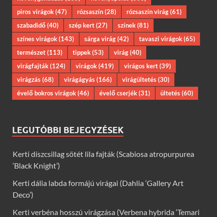
piros virágok
(47)
rózsaszín
(28)
rózsaszín virág
(61)
szabadidő
(40)
szép kert
(27)
színek
(81)
színes virágok
(143)
sárga virág
(42)
tavaszi virágok
(65)
természet
(113)
tippek
(53)
virág
(40)
virágfajták
(124)
virágok
(419)
virágos kert
(39)
virágzás
(68)
virágágyás
(166)
virágültetés
(30)
évelő bokros virágok
(46)
évelő cserjék
(31)
ültetés
(60)
LEGUTÓBBI BEJEGYZÉSEK
Kerti díszcsillag sötét lila fajták (Scabiosa atropurpurea
‘Black Knight’)
Kerti dália labda formájú virágai (Dahlia ‘Gallery Art
Deco’)
Kerti verbéna hosszú virágzása (Verbena hybrida ‘Temari