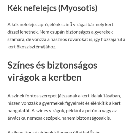
Kék nefelejcs (Myosotis)
A kék nefelejcs apró, élénk színű virágai bármely kert
díszei lehetnek. Nem csupán biztonságos a gyerekek
számára, de vonzza a hasznos rovarokat is, így hozzájárul a
kert ökoszisztémájához.
Színes és biztonságos
virágok a kertben
A színek fontos szerepet játszanak a kert kialakításában,
hiszen vonzzák a gyermekek figyelmét és élénkítik a kert
hangulatát. A színes virágok, például a petúnia vagy az
árvácska, nemcsak szépek, hanem biztonságosak is.
Az ilyen típusú virágok könnyen ültethetők és