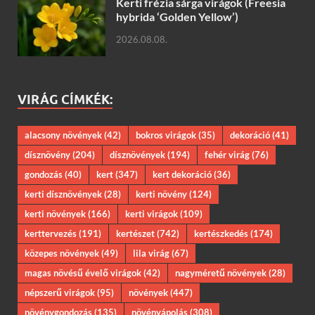
Kerti frézia sárga virágok (Freesia
hybrida ‘Golden Yellow’)
2026.08.08.
VIRÁG CÍMKÉK:
alacsony növények
(42)
bokros virágok
(35)
dekoráció
(41)
dísznövény
(204)
dísznövények
(194)
fehér virág
(76)
gondozás
(40)
kert
(347)
kert dekoráció
(36)
kerti dísznövények
(28)
kerti növény
(124)
kerti növények
(166)
kerti virágok
(109)
kerttervezés
(191)
kertészet
(742)
kertészkedés
(174)
közepes növények
(49)
lila virág
(67)
magas növésű évelő virágok
(42)
nagyméretű növények
(28)
népszerű virágok
(95)
növények
(447)
növénygondozás
(135)
növényápolás
(308)