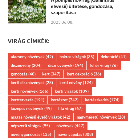
elwesii) ültetése, gondozása,
szaporítása
2023.06.08.
VIRÁG CÍMKÉK:
alacsony növények
(42)
bokros virágok
(35)
dekoráció
(41)
dísznövény
(204)
dísznövények
(194)
fehér virág
(76)
gondozás
(40)
kert
(347)
kert dekoráció
(36)
kerti dísznövények
(28)
kerti növény
(124)
kerti növények
(166)
kerti virágok
(109)
kerttervezés
(191)
kertészet
(742)
kertészkedés
(174)
közepes növények
(49)
lila virág
(67)
magas növésű évelő virágok
(42)
nagyméretű növények
(28)
népszerű virágok
(95)
növények
(447)
növénygondozás
(135)
növényápolás
(308)