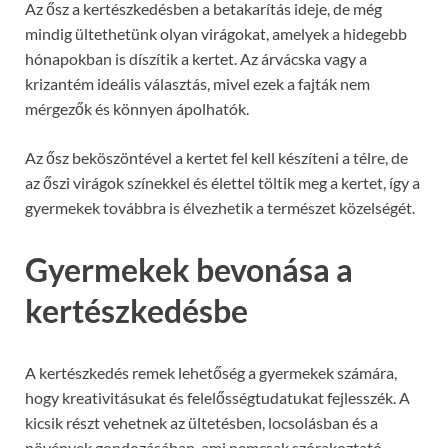
Az ősz a kertészkedésben a betakarítás ideje, de még
mindig ültethetünk olyan virágokat, amelyek a hidegebb
hónapokban is díszítik a kertet. Az árvácska vagy a
krizantém ideális választás, mivel ezek a fajták nem
mérgezők és könnyen ápolhatók.
Az ősz beköszöntével a kertet fel kell készíteni a télre, de
az őszi virágok színekkel és élettel töltik meg a kertet, így a
gyermekek továbbra is élvezhetik a természet közelségét.
Gyermekek bevonása a
kertészkedésbe
A kertészkedés remek lehetőség a gyermekek számára,
hogy kreativitásukat és felelősségtudatukat fejlesszék. A
kicsik részt vehetnek az ültetésben, locsolásban és a
növények gondozásában, ami nemcsak szórakoztató,