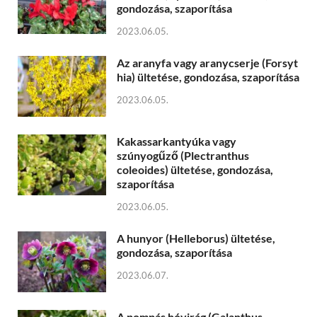
gondozása, szaporítása
2023.06.05.
Az aranyfa vagy aranycserje (Forsyt
hia) ültetése, gondozása, szaporítása
2023.06.05.
Kakassarkantyúka vagy
szúnyogűző (Plectranthus
coleoides) ültetése, gondozása,
szaporítása
2023.06.05.
A hunyor (Helleborus) ültetése,
gondozása, szaporítása
2023.06.07.
A pompás hóvirág (Galanthus