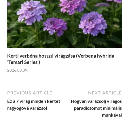
Kerti verbéna hosszú virágzása (Verbena hybrida
‘Temari Series’)
2026.08.09.
PREVIOUS ARTICLE
NEXT ARTICLE
Ez a 7 virág minden kertet
Hogyan varázsolj virágos
ragyogóvá varázsol
paradicsomot minimális
munkával