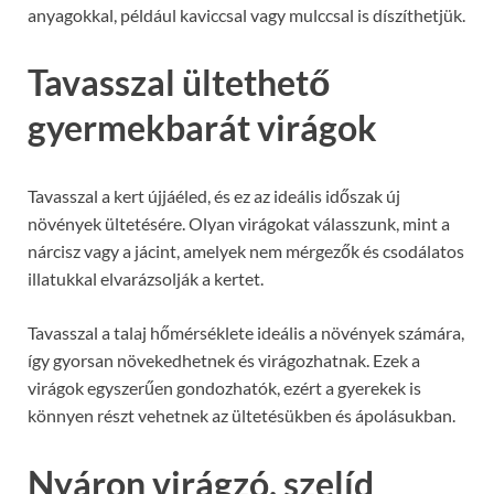
anyagokkal, például kaviccsal vagy mulccsal is díszíthetjük.
Tavasszal ültethető
gyermekbarát virágok
Tavasszal a kert újjáéled, és ez az ideális időszak új
növények ültetésére. Olyan virágokat válasszunk, mint a
nárcisz vagy a jácint, amelyek nem mérgezők és csodálatos
illatukkal elvarázsolják a kertet.
Tavasszal a talaj hőmérséklete ideális a növények számára,
így gyorsan növekedhetnek és virágozhatnak. Ezek a
virágok egyszerűen gondozhatók, ezért a gyerekek is
könnyen részt vehetnek az ültetésükben és ápolásukban.
Nyáron virágzó, szelíd