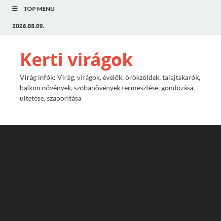
TOP MENU
2026.08.09.
Kerti virágok
Virág infók: Virág, virágok, évelők, örökzöldek, talajtakarók,
balkon növények, szobanövények termesztése, gondozása,
ültetése, szaporítása