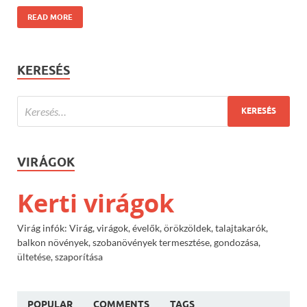
READ MORE
KERESÉS
VIRÁGOK
Kerti virágok
Virág infók: Virág, virágok, évelők, örökzöldek, talajtakarók,
balkon növények, szobanövények termesztése, gondozása,
ültetése, szaporítása
POPULAR
COMMENTS
TAGS