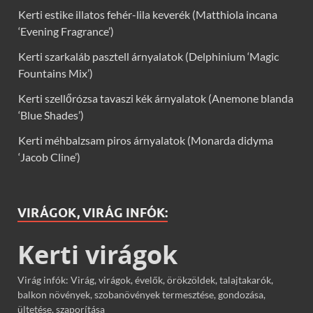
Kerti estike illatos fehér-lila keverék (Matthiola incana
‘Evening Fragrance’)
Kerti szarkaláb pasztell árnyalatok (Delphinium ‘Magic
Fountains Mix’)
Kerti szellőrózsa tavaszi kék árnyalatok (Anemone blanda
‘Blue Shades’)
Kerti méhbalzsam piros árnyalatok (Monarda didyma
‘Jacob Cline’)
VIRÁGOK, VIRÁG INFÓK:
Kerti virágok
Virág infók: Virág, virágok, évelők, örökzöldek, talajtakarók,
balkon növények, szobanövények termesztése, gondozása,
ültetése, szaporítása