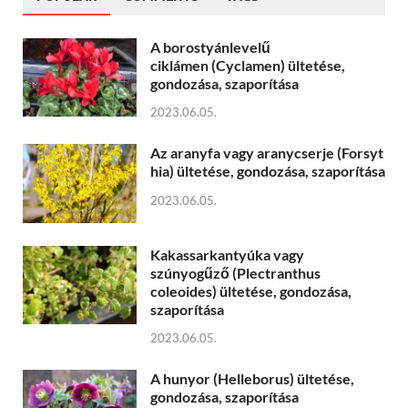
A borostyánlevelű
ciklámen (Cyclamen) ültetése,
gondozása, szaporítása
2023.06.05.
Az aranyfa vagy aranycserje (Forsyt
hia) ültetése, gondozása, szaporítása
2023.06.05.
Kakassarkantyúka vagy
szúnyogűző (Plectranthus
coleoides) ültetése, gondozása,
szaporítása
2023.06.05.
A hunyor (Helleborus) ültetése,
gondozása, szaporítása