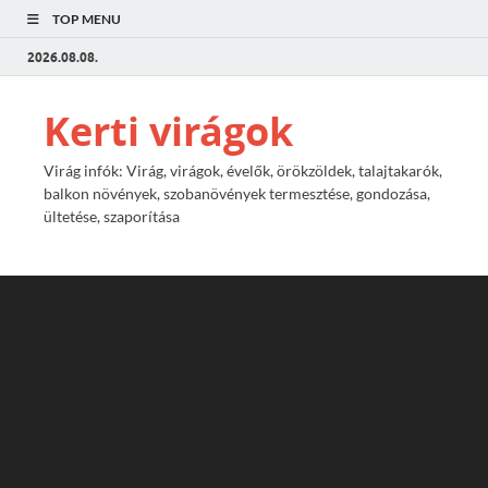
TOP MENU
2026.08.08.
Kerti virágok
Virág infók: Virág, virágok, évelők, örökzöldek, talajtakarók,
balkon növények, szobanövények termesztése, gondozása,
ültetése, szaporítása