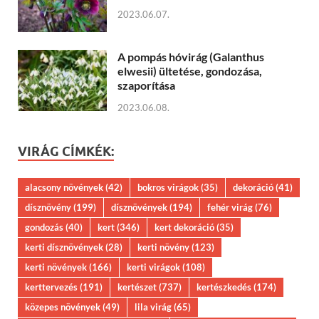
2023.06.07.
A pompás hóvirág (Galanthus
elwesii) ültetése, gondozása,
szaporítása
2023.06.08.
VIRÁG CÍMKÉK:
alacsony növények
(42)
bokros virágok
(35)
dekoráció
(41)
dísznövény
(199)
dísznövények
(194)
fehér virág
(76)
gondozás
(40)
kert
(346)
kert dekoráció
(35)
kerti dísznövények
(28)
kerti növény
(123)
kerti növények
(166)
kerti virágok
(108)
kerttervezés
(191)
kertészet
(737)
kertészkedés
(174)
közepes növények
(49)
lila virág
(65)