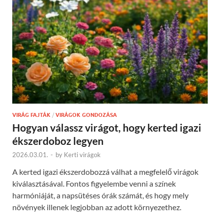
VIRÁG FAJTÁK
/
VIRÁGOK GONDOZÁSA
Hogyan válassz virágot, hogy kerted igazi
ékszerdoboz legyen
2026.03.01.
-
by
Kerti virágok
A kerted igazi ékszerdobozzá válhat a megfelelő virágok
kiválasztásával. Fontos figyelembe venni a színek
harmóniáját, a napsütéses órák számát, és hogy mely
növények illenek legjobban az adott környezethez.