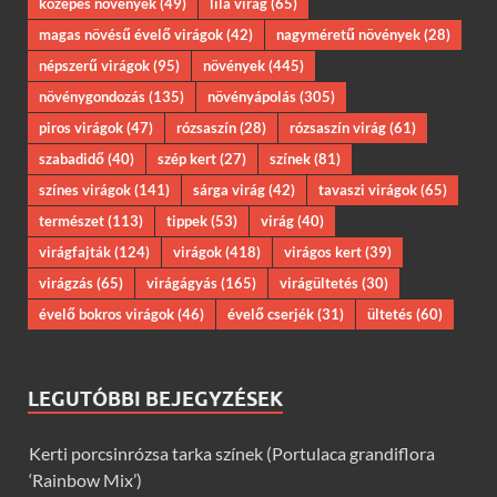
közepes növények
(49)
lila virág
(65)
magas növésű évelő virágok
(42)
nagyméretű növények
(28)
népszerű virágok
(95)
növények
(445)
növénygondozás
(135)
növényápolás
(305)
piros virágok
(47)
rózsaszín
(28)
rózsaszín virág
(61)
szabadidő
(40)
szép kert
(27)
színek
(81)
színes virágok
(141)
sárga virág
(42)
tavaszi virágok
(65)
természet
(113)
tippek
(53)
virág
(40)
virágfajták
(124)
virágok
(418)
virágos kert
(39)
virágzás
(65)
virágágyás
(165)
virágültetés
(30)
évelő bokros virágok
(46)
évelő cserjék
(31)
ültetés
(60)
LEGUTÓBBI BEJEGYZÉSEK
Kerti porcsinrózsa tarka színek (Portulaca grandiflora
‘Rainbow Mix’)