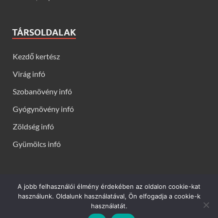
TÁRSOLDALAK
Kezdő kertész
Virág infó
Szobanövény infó
Gyógynövény infó
Zöldség infó
Gyümölcs infó
A jobb felhasználói élmény érdekében az oldalon cookie-kat
Kerti virágok - Virág infók: Virág, virágok, évelők, örökzöldek,
használunk. Oldalunk használatával, Ön elfogadja a cookie-k
talajtakarók, balkon növények, szobanövények termesztése,
használatát.
gondozása, ültetése, szaporítása