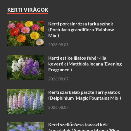
KERTI VIRÁGOK
Kerti porcsinrózsa tarka színek
(Portulaca grandiflora ‘Rainbow
Mix’)
2026.08.08.
Kerti estike illatos fehér-lila
keverék (Matthiola incana ‘Evening
Fragrance’)
2026.08.07.
Kerti szarkaláb pasztell árnyalatok
(Delphinium ‘Magic Fountains Mix’)
2026.08.07.
Kerti szellőrózsa tavaszi kék
árnyalatok (Anemone blanda ‘Blue