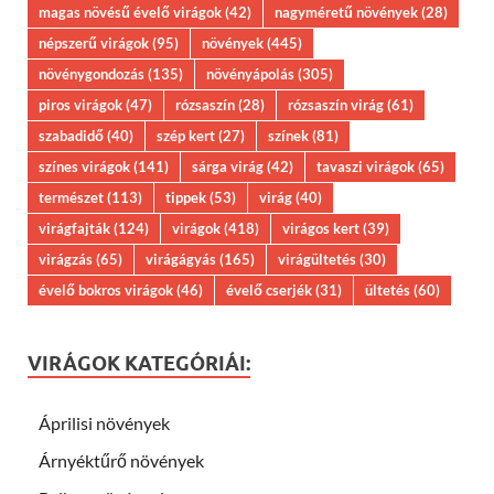
magas növésű évelő virágok
(42)
nagyméretű növények
(28)
népszerű virágok
(95)
növények
(445)
növénygondozás
(135)
növényápolás
(305)
piros virágok
(47)
rózsaszín
(28)
rózsaszín virág
(61)
szabadidő
(40)
szép kert
(27)
színek
(81)
színes virágok
(141)
sárga virág
(42)
tavaszi virágok
(65)
természet
(113)
tippek
(53)
virág
(40)
virágfajták
(124)
virágok
(418)
virágos kert
(39)
virágzás
(65)
virágágyás
(165)
virágültetés
(30)
évelő bokros virágok
(46)
évelő cserjék
(31)
ültetés
(60)
VIRÁGOK KATEGÓRIÁI:
Áprilisi növények
Árnyéktűrő növények