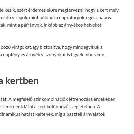
lkezik, ezért érdemes előre megtervezni, hogy a kert mely
mádó virágok, mint például a napraforgók, egész napos
ták, mint a páfrányok, inkább az árnyékos helyeket
öző virágokat, így biztosítva, hogy mindegyikük a
a napfény és árnyék viszonyokat is figyelembe venni,
 a kertben
tát. A megfelelő színkombinációk létrehozása érdekében
szeretnénk látni a kert különböző szegleteiben. A
s dinamikus hatást keltenek, míg a pasztell árnyalatok