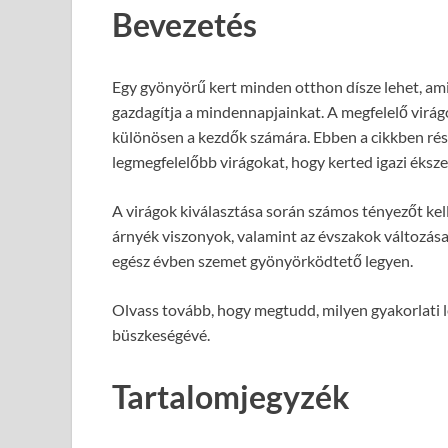
Bevezetés
Egy gyönyörű kert minden otthon dísze lehet, ami
gazdagítja a mindennapjainkat. A megfelelő virág
különösen a kezdők számára. Ebben a cikkben rés
legmegfelelőbb virágokat, hogy kerted igazi éksz
A virágok kiválasztása során számos tényezőt kell 
árnyék viszonyok, valamint az évszakok változása
egész évben szemet gyönyörködtető legyen.
Olvass tovább, hogy megtudd, milyen gyakorlati l
büszkeségévé.
Tartalomjegyzék