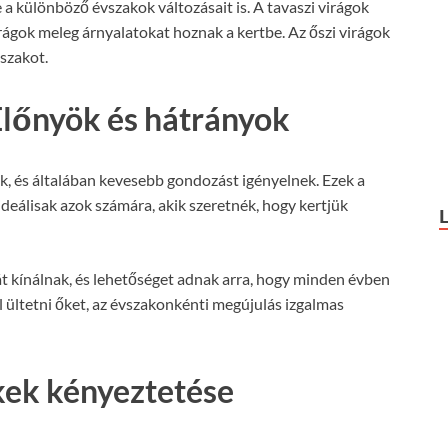
 a különböző évszakok változásait is. A tavaszi virágok
virágok meleg árnyalatokat hoznak a kertbe. Az őszi virágok
vszakot.
Előnyök és hátrányok
k, és általában kevesebb gondozást igényelnek. Ezek a
deálisak azok számára, akik szeretnék, hogy kertjük
t kínálnak, és lehetőséget adnak arra, hogy minden évben
ell ültetni őket, az évszakonkénti megújulás izgalmas
ékek kényeztetése