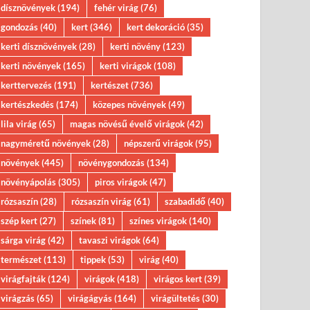
dísznövények
(194)
fehér virág
(76)
gondozás
(40)
kert
(346)
kert dekoráció
(35)
kerti dísznövények
(28)
kerti növény
(123)
kerti növények
(165)
kerti virágok
(108)
kerttervezés
(191)
kertészet
(736)
kertészkedés
(174)
közepes növények
(49)
lila virág
(65)
magas növésű évelő virágok
(42)
nagyméretű növények
(28)
népszerű virágok
(95)
növények
(445)
növénygondozás
(134)
növényápolás
(305)
piros virágok
(47)
rózsaszín
(28)
rózsaszín virág
(61)
szabadidő
(40)
szép kert
(27)
színek
(81)
színes virágok
(140)
sárga virág
(42)
tavaszi virágok
(64)
természet
(113)
tippek
(53)
virág
(40)
virágfajták
(124)
virágok
(418)
virágos kert
(39)
virágzás
(65)
virágágyás
(164)
virágültetés
(30)