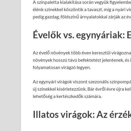
A színpaletta kialakítása során vegyük figyelembe
élénk színekkel köszöntik a tavaszt, míg a nyári 
pedig gazdag, földszínű árnyalatokkal zárják az é
Évelők vs. egynyáriak: 
Az évelő növények több éven keresztül virágozna
növények hosszú távú befektetést jelentenek, és i
folyamatosan virágzó legyen.
Az egynyári virágok viszont szezonális színpompá
új színekkel kísérletezzünk. Bár évről évre újra k
lehetőség a kertészkedők számára.
Illatos virágok: Az érz