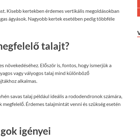
ztást. Kisebb kertekben érdemes vertikális megoldásokban
gas ágyások. Nagyobb kertek esetében pedig többféle
egfelelő talajt?
es növekedéséhez. Először is, fontos, hogy ismerjük a
gyagos vagy vályogos talaj mind különböző
ajtákhoz alkalmas.
nyhén savas talaj például ideális a rododendronok számára,
ak megfelelő. Érdemes talajmintát venni és szükség esetén
ágok igényei