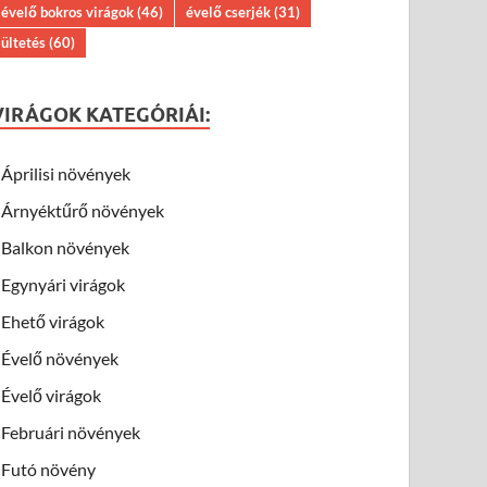
évelő bokros virágok
(46)
évelő cserjék
(31)
ültetés
(60)
VIRÁGOK KATEGÓRIÁI:
Áprilisi növények
Árnyéktűrő növények
Balkon növények
Egynyári virágok
Ehető virágok
Évelő növények
Évelő virágok
Februári növények
Futó növény