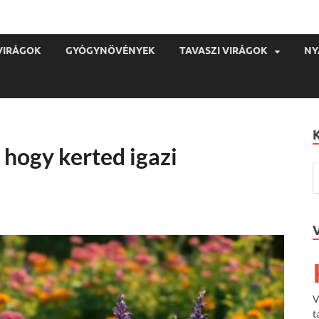
VIRÁGOK
GYÓGYNÖVÉNYEK
TAVASZI VIRÁGOK
NY
 hogy kerted igazi
V
t