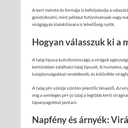
A kert mérete és formája is befolyásolja a válas
gondolkodni, mint például futónövények vagy ma
virágágyás kialakítására is lehetőség nyílik.
Hogyan válasszuk ki a m
A talaj típusa kulcsfontosságú a virágok egészség
kertünkben található talaj típusát. A homokos, a
tulajdonságokkal rendelkezik, és különféle virágf
A talaj pH-szintje szintén jelentős tényező. Az e
míg a semleges pH-jú talaj a legtöbb kerti virágn
tápanyagokkal javítani.
Napfény és árnyék: Vir