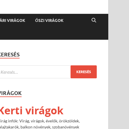
ÁRI VIRÁGOK
ŐSZI VIRÁGOK
KERESÉS
VIRÁGOK
Kerti virágok
irág infók: Virág, virágok, évelők, örökzöldek,
alajtakarók, balkon növények, szobanövények