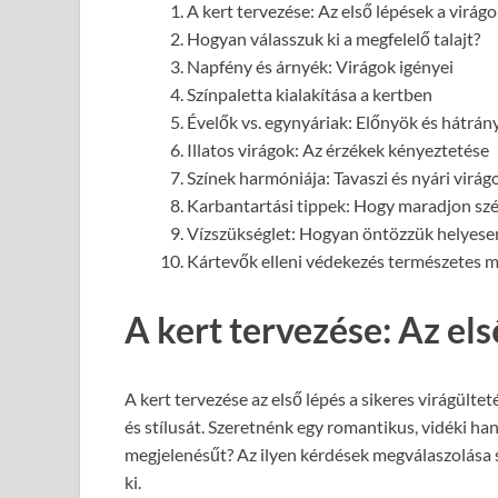
A kert tervezése: Az első lépések a virág
Hogyan válasszuk ki a megfelelő talajt?
Napfény és árnyék: Virágok igényei
Színpaletta kialakítása a kertben
Évelők vs. egynyáriak: Előnyök és hátrán
Illatos virágok: Az érzékek kényeztetése
Színek harmóniája: Tavaszi és nyári virág
Karbantartási tippek: Hogy maradjon szé
Vízszükséglet: Hogyan öntözzük helyese
Kártevők elleni védekezés természetes
A kert tervezése: Az el
A kert tervezése az első lépés a sikeres virágültet
és stílusát. Szeretnénk egy romantikus, vidéki h
megjelenésűt? Az ilyen kérdések megválaszolása s
ki.