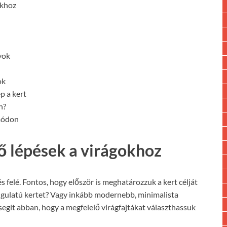
okhoz
yok
ok
p a kert
n?
 módon
ső lépések a virágokhoz
és felé. Fontos, hogy először is meghatározzuk a kert célját
angulatú kertet? Vagy inkább modernebb, minimalista
egít abban, hogy a megfelelő virágfajtákat választhassuk