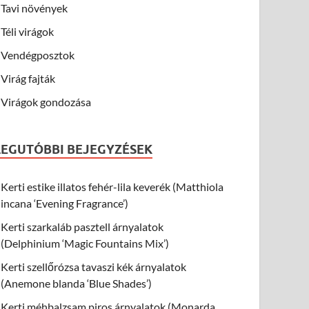
Tavi növények
Téli virágok
Vendégposztok
Virág fajták
Virágok gondozása
LEGUTÓBBI BEJEGYZÉSEK
Kerti estike illatos fehér-lila keverék (Matthiola
incana ‘Evening Fragrance’)
Kerti szarkaláb pasztell árnyalatok
(Delphinium ‘Magic Fountains Mix’)
Kerti szellőrózsa tavaszi kék árnyalatok
(Anemone blanda ‘Blue Shades’)
Kerti méhbalzsam piros árnyalatok (Monarda