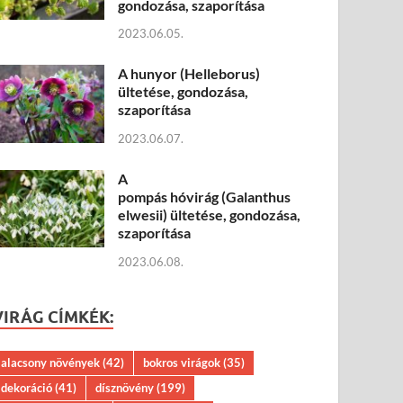
gondozása, szaporítása
2023.06.05.
A hunyor (Helleborus)
ültetése, gondozása,
szaporítása
2023.06.07.
A
pompás hóvirág (Galanthus
elwesii) ültetése, gondozása,
szaporítása
2023.06.08.
VIRÁG CÍMKÉK:
alacsony növények
(42)
bokros virágok
(35)
dekoráció
(41)
dísznövény
(199)