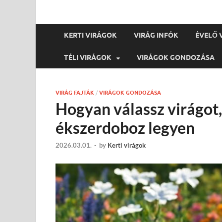
KERTI VIRÁGOK
VIRÁG INFÓK
ÉVELŐ 
TÉLI VIRÁGOK
VIRÁGOK GONDOZÁSA
VIRÁG FAJTÁK
/
VIRÁGOK GONDOZÁSA
Hogyan válassz virágot,
ékszerdoboz legyen
2026.03.01.
-
by
Kerti virágok