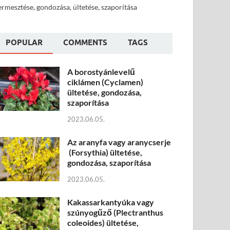
ermesztése, gondozása, ültetése, szaporítása
POPULAR
COMMENTS
TAGS
A borostyánlevelű
ciklámen (Cyclamen)
ültetése, gondozása,
szaporítása
2023.06.05.
Az aranyfa vagy aranycserje
(Forsythia) ültetése,
gondozása, szaporítása
2023.06.05.
Kakassarkantyúka vagy
szúnyogűző (Plectranthus
coleoides) ültetése,