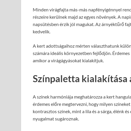
Minden virágfajta más-más napfényigénnyel rende
részeire kerülnek majd az egyes növények. A napi
napsütésben érzik jól magukat. Az árnyéktűrő faj
kedvelik.
A kert adottságaihoz mérten választhatunk különb
számára ideális környezetben fejlődjön. Érdemes 
amikor a virágágyásokat kialakítjuk.
Színpaletta kialakítása
A színek harmóniája meghatározza a kert hangula
érdemes előre megtervezni, hogy milyen színeket 
kontrasztos színek, mint a lila és a sárga, élénk é
nyugalmat sugároznak.