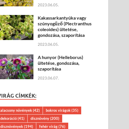
2023.06.05.
Kakassarkantyúka vagy
szúnyogűző (Plectranthus
coleoides) ültetése,
gondozása, szaporítása
2023.06.05.
A hunyor (Helleborus)
ültetése, gondozása,
szaporítása
2023.06.07.
VIRÁG CÍMKÉK:
alacsony növények
(42)
bokros virágok
(35)
dekoráció
(41)
dísznövény
(200)
dísznövények
(194)
fehér virág
(76)