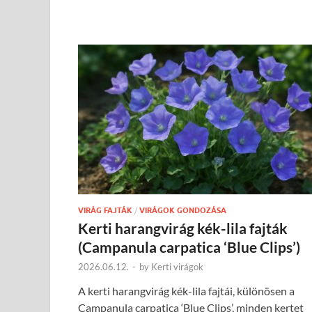
VIRÁG FAJTÁK
/
VIRÁGOK GONDOZÁSA
Kerti harangvirág kék-lila fajták
(Campanula carpatica ‘Blue Clips’)
2026.06.12.
-
by
Kerti virágok
A kerti harangvirág kék-lila fajtái, különösen a
Campanula carpatica ‘Blue Clips’, minden kertet