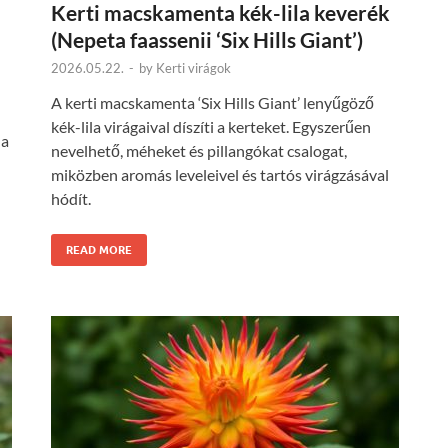
Kerti macskamenta kék-lila keverék
(Nepeta faassenii ‘Six Hills Giant’)
2026.05.22.
-
by
Kerti virágok
A kerti macskamenta ‘Six Hills Giant’ lenyűgöző
kék-lila virágaival díszíti a kerteket. Egyszerűen
 a
nevelhető, méheket és pillangókat csalogat,
miközben aromás leveleivel és tartós virágzásával
hódít.
READ MORE