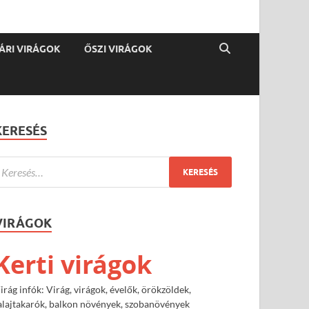
ÁRI VIRÁGOK
ŐSZI VIRÁGOK
KERESÉS
VIRÁGOK
Kerti virágok
irág infók: Virág, virágok, évelők, örökzöldek,
alajtakarók, balkon növények, szobanövények