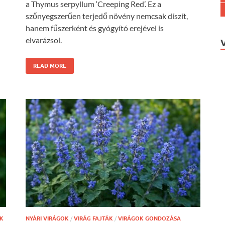
a Thymus serpyllum ‘Creeping Red’. Ez a
szőnyegszerűen terjedő növény nemcsak díszít,
hanem fűszerként és gyógyító erejével is
elvarázsol.
READ MORE
K
NYÁRI VIRÁGOK
/
VIRÁG FAJTÁK
/
VIRÁGOK GONDOZÁSA