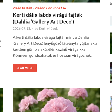
t
VIRÁG FAJTÁK
/
VIRÁGOK GONDOZÁSA
Kerti dália labda virágú fajták
(Dahlia ‘Gallery Art Deco’)
2026.07.13.
-
by
Kerti virágok
A kerti dália labda virágú fajtái, mint a Dahlia
s
‘Gallery Art Deco’, lenyűgöző látványt nyújtanak a
.
kertben gömb alakú, élénk színű virágaikkal.
Könnyen gondozhatók és hosszan virágoznak.
READ MORE