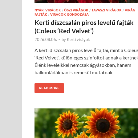
NYÁRI VIRÁGOK
/
ŐSZI VIRÁGOK
/
TAVASZI VIRÁGOK
/
VIRÁG
FAJTÁK
/
VIRÁGOK GONDOZÁSA
Kerti díszcsalán piros levelű fajták
(Coleus ‘Red Velvet’)
2026.08.06.
-
by
Kerti virágok
A kerti díszcsalán piros levelű fajtái, mint a Coleu
‘Red Velvet’, különleges színfoltot adnak a kertnek
Élénk leveleikkel nemcsak ágyásokban, hanem
balkonládákban is remekül mutatnak.
READ MORE