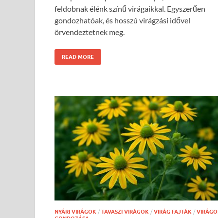
feldobnak élénk színű virágaikkal. Egyszerűen
gondozhatóak, és hosszú virágzási idővel
örvendeztetnek meg.
READ MORE
NYÁRI VIRÁGOK
/
TAVASZI VIRÁGOK
/
VIRÁG FAJTÁK
/
VIRÁGO