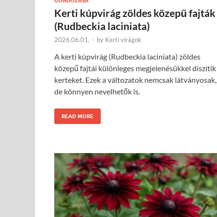
GONDOZÁSA
Kerti kúpvirág zöldes közepű fajták
(Rudbeckia laciniata)
2026.06.01.
-
by
Kerti virágok
A kerti kúpvirág (Rudbeckia laciniata) zöldes
közepű fajtái különleges megjelenésükkel díszítik
kerteket. Ezek a változatok nemcsak látványosak,
de könnyen nevelhetők is.
READ MORE