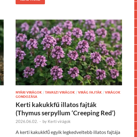
NYÁRI VIRÁGOK
/
TAVASZI VIRÁGOK
/
VIRÁG FAJTÁK
/
VIRÁGOK
GONDOZÁSA
Kerti kakukkfű illatos fajták
(Thymus serpyllum ‘Creeping Red’)
2026.06.02.
-
by
Kerti virágok
A kerti kakukkfű egyik legkedveltebb illatos fajtája