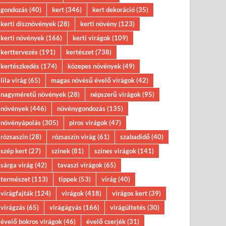
gondozás
(40)
kert
(346)
kert dekoráció
(35)
kerti dísznövények
(28)
kerti növény
(123)
kerti növények
(166)
kerti virágok
(109)
kerttervezés
(191)
kertészet
(738)
kertészkedés
(174)
közepes növények
(49)
lila virág
(65)
magas növésű évelő virágok
(42)
nagyméretű növények
(28)
népszerű virágok
(95)
növények
(446)
növénygondozás
(135)
növényápolás
(305)
piros virágok
(47)
rózsaszín
(28)
rózsaszín virág
(61)
szabadidő
(40)
szép kert
(27)
színek
(81)
színes virágok
(141)
sárga virág
(42)
tavaszi virágok
(65)
természet
(113)
tippek
(53)
virág
(40)
virágfajták
(124)
virágok
(418)
virágos kert
(39)
virágzás
(65)
virágágyás
(166)
virágültetés
(30)
évelő bokros virágok
(46)
évelő cserjék
(31)