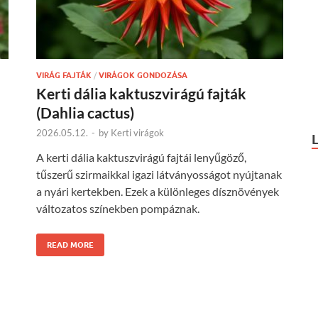
VIRÁG FAJTÁK
/
VIRÁGOK GONDOZÁSA
Kerti dália kaktuszvirágú fajták
(Dahlia cactus)
2026.05.12.
-
by
Kerti virágok
A kerti dália kaktuszvirágú fajtái lenyűgöző,
tűszerű szirmaikkal igazi látványosságot nyújtanak
a nyári kertekben. Ezek a különleges dísznövények
változatos színekben pompáznak.
READ MORE