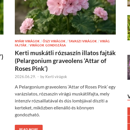
NYÁRI VIRÁGOK
/
ŐSZI VIRÁGOK
/
TAVASZI VIRÁGOK
/
VIRÁG
FAJTÁK
/
VIRÁGOK GONDOZÁSA
Kerti muskátli rózsaszín illatos fajták
’)
(Pelargonium graveolens ‘Attar of
Roses Pink’)
2026.06.29.
-
by
Kerti virágok
A Pelargonium graveolens ‘Attar of Roses Pink’ egy
varázslatos, rózsaszín virágú muskátlifajta, mely
intenzív rózsaillatával és dús lombjával díszíti a
kerteket, miközben ellenálló és könnyen
gondozható.
READ MORE