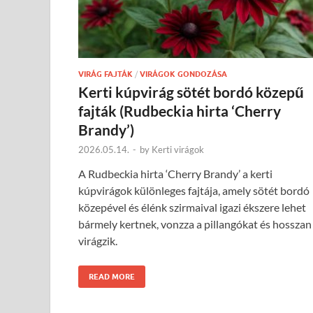
VIRÁG FAJTÁK
/
VIRÁGOK GONDOZÁSA
Kerti kúpvirág sötét bordó közepű
fajták (Rudbeckia hirta ‘Cherry
Brandy’)
2026.05.14.
-
by
Kerti virágok
A Rudbeckia hirta ‘Cherry Brandy’ a kerti
kúpvirágok különleges fajtája, amely sötét bordó
közepével és élénk szirmaival igazi ékszere lehet
bármely kertnek, vonzza a pillangókat és hosszan
virágzik.
READ MORE