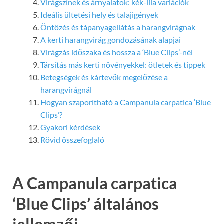
Virágszínek és árnyalatok: kék-lila variációk
Ideális ültetési hely és talajigények
Öntözés és tápanyagellátás a harangvirágnak
A kerti harangvirág gondozásának alapjai
Virágzás időszaka és hossza a ‘Blue Clips’-nél
Társítás más kerti növényekkel: ötletek és tippek
Betegségek és kártevők megelőzése a
harangvirágnál
Hogyan szaporítható a Campanula carpatica ‘Blue
Clips’?
Gyakori kérdések
Rövid összefoglaló
A Campanula carpatica
‘Blue Clips’ általános