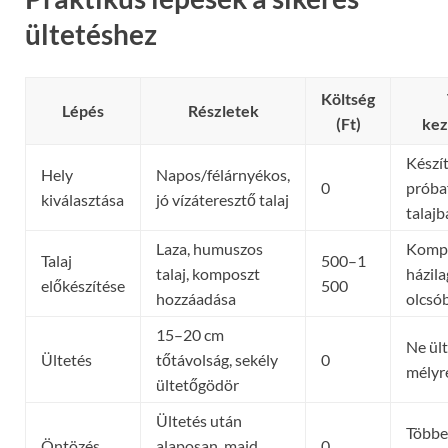
ültetéshez
Költség
Lépés
Részletek
(Ft)
ke
Készí
Hely
Napos/félárnyékos,
0
próba
kiválasztása
jó vízáteresztő talaj
talajb
Laza, humuszos
Kompo
Talaj
500–1
talaj, komposzt
házila
előkészítése
500
hozzáadása
olcsó
15–20 cm
Ne ült
Ültetés
tőtávolság, sekély
0
mélyre
ültetőgödör
Ültetés után
Többet
Öntözés
alaposan, majd
0