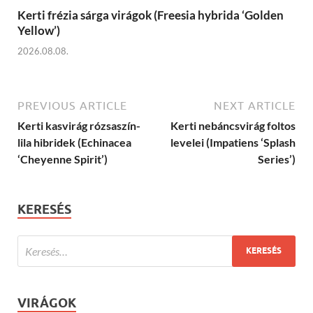
Kerti frézia sárga virágok (Freesia hybrida ‘Golden
Yellow’)
2026.08.08.
PREVIOUS ARTICLE
NEXT ARTICLE
Kerti kasvirág rózsaszín-
Kerti nebáncsvirág foltos
lila hibridek (Echinacea
levelei (Impatiens ‘Splash
‘Cheyenne Spirit’)
Series’)
KERESÉS
VIRÁGOK