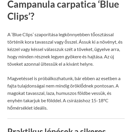
Campanula carpatica ‘Blue
Clips’?
A ‘Blue Clips’ szaporítása legkönnyebben tőosztással
történik kora tavasszal vagy ősszel. Ássuk ki a növényt, és
kézzel vagy késsel válasszuk szét a töveket, ügyelve arra,
hogy minden résznek legyen gyökere és hajtása. Az új
töveket azonnal ültessük el a kívánt helyre.
Magvetéssel is próbálkozhatunk, bár ebben az esetben a
fajta tulajdonságai nem mindig öröklődnek pontosan. A
magokat tavasszal, laza, humuszos földbe vessük, és
enyhén takarjuk be földdel. A csírázáshoz 15-18°C
hőmérséklet ideális.
Praktikus lépések a sikeres