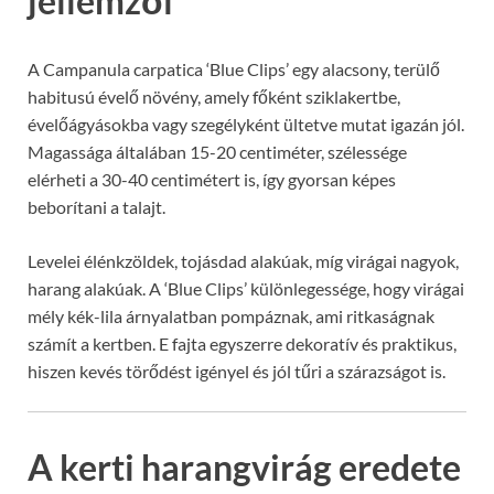
jellemzői
A Campanula carpatica ‘Blue Clips’ egy alacsony, terülő
habitusú évelő növény, amely főként sziklakertbe,
évelőágyásokba vagy szegélyként ültetve mutat igazán jól.
Magassága általában 15-20 centiméter, szélessége
elérheti a 30-40 centimétert is, így gyorsan képes
beborítani a talajt.
Levelei élénkzöldek, tojásdad alakúak, míg virágai nagyok,
harang alakúak. A ‘Blue Clips’ különlegessége, hogy virágai
mély kék-lila árnyalatban pompáznak, ami ritkaságnak
számít a kertben. E fajta egyszerre dekoratív és praktikus,
hiszen kevés törődést igényel és jól tűri a szárazságot is.
A kerti harangvirág eredete