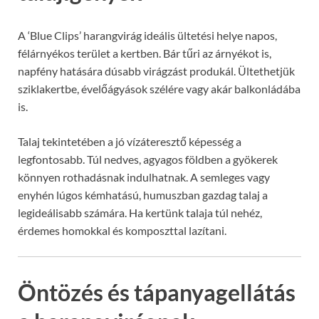
A ‘Blue Clips’ harangvirág ideális ültetési helye napos,
félárnyékos terület a kertben. Bár tűri az árnyékot is,
napfény hatására dúsabb virágzást produkál. Ültethetjük
sziklakertbe, évelőágyások szélére vagy akár balkonládába
is.
Talaj tekintetében a jó vízáteresztő képesség a
legfontosabb. Túl nedves, agyagos földben a gyökerek
könnyen rothadásnak indulhatnak. A semleges vagy
enyhén lúgos kémhatású, humuszban gazdag talaj a
legideálisabb számára. Ha kertünk talaja túl nehéz,
érdemes homokkal és komposzttal lazítani.
Öntözés és tápanyagellátás