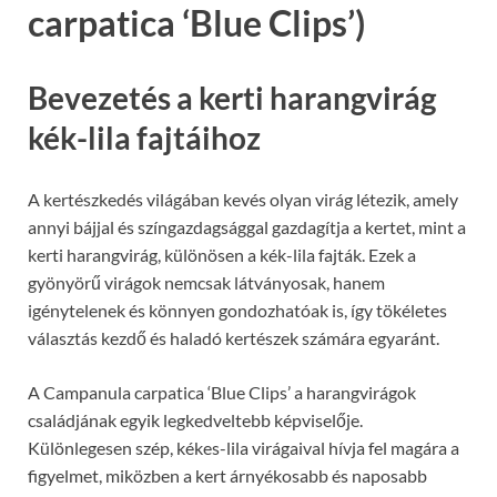
carpatica ‘Blue Clips’)
Bevezetés a kerti harangvirág
kék-lila fajtáihoz
A kertészkedés világában kevés olyan virág létezik, amely
annyi bájjal és színgazdagsággal gazdagítja a kertet, mint a
kerti harangvirág, különösen a kék-lila fajták. Ezek a
gyönyörű virágok nemcsak látványosak, hanem
igénytelenek és könnyen gondozhatóak is, így tökéletes
választás kezdő és haladó kertészek számára egyaránt.
A Campanula carpatica ‘Blue Clips’ a harangvirágok
családjának egyik legkedveltebb képviselője.
Különlegesen szép, kékes-lila virágaival hívja fel magára a
figyelmet, miközben a kert árnyékosabb és naposabb