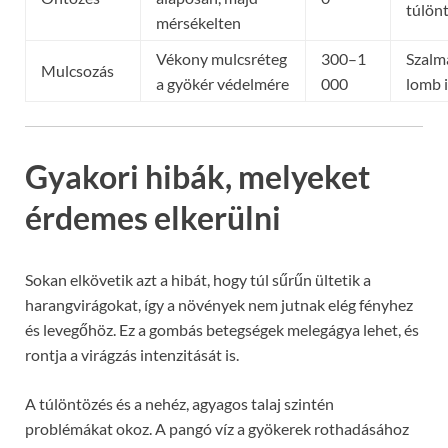
túlön
mérsékelten
Vékony mulcsréteg
300–1
Szalm
Mulcsozás
a gyökér védelmére
000
lomb i
Gyakori hibák, melyeket
érdemes elkerülni
Sokan elkövetik azt a hibát, hogy túl sűrűn ültetik a
harangvirágokat, így a növények nem jutnak elég fényhez
és levegőhöz. Ez a gombás betegségek melegágya lehet, és
rontja a virágzás intenzitását is.
A túlöntözés és a nehéz, agyagos talaj szintén
problémákat okoz. A pangó víz a gyökerek rothadásához