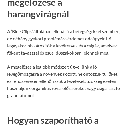
megelőzése a
harangvirágnál
A ‘Blue Clips’ általában ellenálló a betegségekkel szemben,
de néhány gyakori problémára érdemes odafigyelni. A
leggyakoribb károsítók a levéltetvek és a csigák, amelyek
főként tavasszal és esős időszakokban jelennek meg.
A megelőzés a legjobb módszer: ügyeljünk a jó
levegőmozgásra a növények között, ne öntözzük túl őket,
és rendszeresen ellenőrizzük a leveleket. Szükség esetén
használjunk organikus rovarölő szereket vagy csigariasztó
granulátumot.
Hogyan szaporítható a