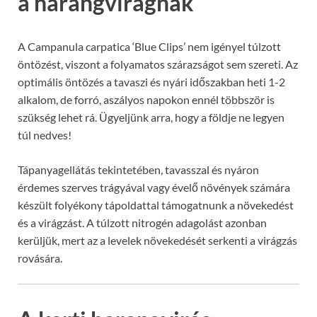
a harangvirágnak
A Campanula carpatica ‘Blue Clips’ nem igényel túlzott
öntözést, viszont a folyamatos szárazságot sem szereti. Az
optimális öntözés a tavaszi és nyári időszakban heti 1-2
alkalom, de forró, aszályos napokon ennél többször is
szükség lehet rá. Ügyeljünk arra, hogy a földje ne legyen
túl nedves!
Tápanyagellátás tekintetében, tavasszal és nyáron
érdemes szerves trágyával vagy évelő növények számára
készült folyékony tápoldattal támogatnunk a növekedést
és a virágzást. A túlzott nitrogén adagolást azonban
kerüljük, mert az a levelek növekedését serkenti a virágzás
rovására.