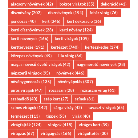
alacsony növények
(42)
bokros virágok
(35)
dekoráció
(41)
dísznövény
(202)
dísznövények
(194)
fehér virág
(76)
gondozás
(40)
kert
(346)
kert dekoráció
(36)
kerti dísznövények
(28)
kerti növény
(124)
kerti növények
(166)
kerti virágok
(109)
kerttervezés
(191)
kertészet
(740)
kertészkedés
(174)
közepes növények
(49)
lila virág
(66)
magas növésű évelő virágok
(42)
nagyméretű növények
(28)
népszerű virágok
(95)
növények
(446)
növénygondozás
(135)
növényápolás
(307)
piros virágok
(47)
rózsaszín
(28)
rózsaszín virág
(61)
szabadidő
(40)
szép kert
(27)
színek
(81)
színes virágok
(142)
sárga virág
(42)
tavaszi virágok
(65)
természet
(113)
tippek
(53)
virág
(40)
virágfajták
(124)
virágok
(418)
virágos kert
(39)
virágzás
(67)
virágágyás
(166)
virágültetés
(30)