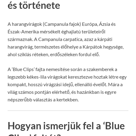
és története
A harangvirágok (Campanula fajok) Európa, Ázsia és
Észak-Amerika mérsékelt éghajlatú területeiről
származnak. A Campanula carpatica, azaz a kárpáti
harangvirág, természetes élőhelye a Kárpátok hegysége,
ahol sziklás réteken, erdőszéleken fordul elő.
A ‘Blue Clips’ fajta nemesítése során a szakemberek a
legszebb kékes-lila virágokat keresztezve hoztak létre egy
kompakt, hosszú virágzási idejű, ellenálló évelőt. Mára a
világ számos pontján elérhető, és hazánkban is egyre
népszerűbb választás a kertekben.
Hogyan ismerjük fel a ‘Blue