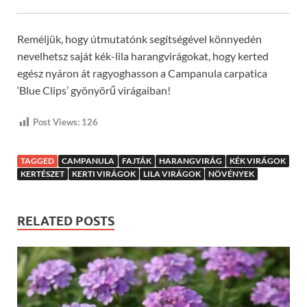
Reméljük, hogy útmutatónk segítségével könnyedén
nevelhetsz saját kék-lila harangvirágokat, hogy kerted
egész nyáron át ragyoghasson a Campanula carpatica
‘Blue Clips’ gyönyörű virágaiban!
Post Views:
126
TAGGED
CAMPANULA
FAJTÁK
HARANGVIRÁG
KÉK VIRÁGOK
KERTÉSZET
KERTI VIRÁGOK
LILA VIRÁGOK
NÖVÉNYEK
RELATED POSTS