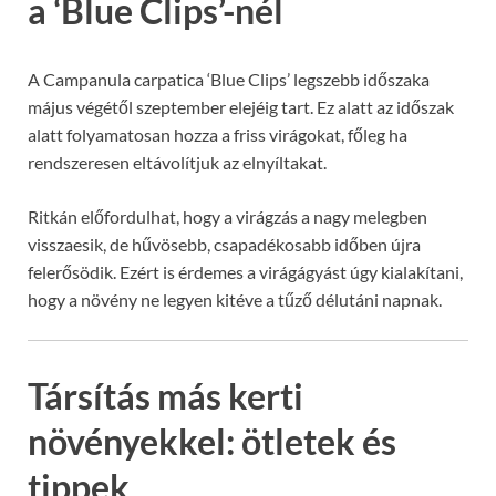
a ‘Blue Clips’-nél
A Campanula carpatica ‘Blue Clips’ legszebb időszaka
május végétől szeptember elejéig tart. Ez alatt az időszak
alatt folyamatosan hozza a friss virágokat, főleg ha
rendszeresen eltávolítjuk az elnyíltakat.
Ritkán előfordulhat, hogy a virágzás a nagy melegben
visszaesik, de hűvösebb, csapadékosabb időben újra
felerősödik. Ezért is érdemes a virágágyást úgy kialakítani,
hogy a növény ne legyen kitéve a tűző délutáni napnak.
Társítás más kerti
növényekkel: ötletek és
tippek