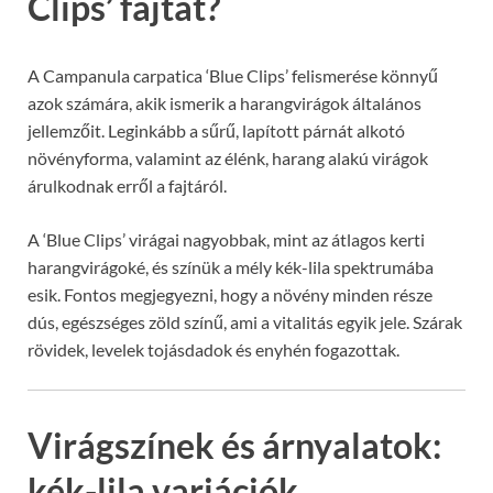
Clips’ fajtát?
A Campanula carpatica ‘Blue Clips’ felismerése könnyű
azok számára, akik ismerik a harangvirágok általános
jellemzőit. Leginkább a sűrű, lapított párnát alkotó
növényforma, valamint az élénk, harang alakú virágok
árulkodnak erről a fajtáról.
A ‘Blue Clips’ virágai nagyobbak, mint az átlagos kerti
harangvirágoké, és színük a mély kék-lila spektrumába
esik. Fontos megjegyezni, hogy a növény minden része
dús, egészséges zöld színű, ami a vitalitás egyik jele. Szárak
rövidek, levelek tojásdadok és enyhén fogazottak.
Virágszínek és árnyalatok:
kék-lila variációk