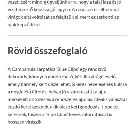
vezet, ezért mindig ügyeljünk arra, hogy a talaj laza és jó
vízáteresztő képességű legyen. A rendszeres elhervadt
virágok eltávolítását se felejtsük el, mert ez serkenti az
újak képződését.
Rövid összefoglaló
A Campanula carpatica ‘Blue Clips’ egy rendkívül
dekoratív, könnyen gondozható, kék-lila virágú évelő,
amely bármely kert dísze lehet. Sikeres nevelésének kulcsa
a megfelelő ültetési hely, a jó vízáteresztő talaj, a
mérsékelt öntözés és a rendszeres ápolás. Ideális választás
kezdő kertészeknek, akik olcsó kertgondozási tippeket
keresnek, hiszen a ‘Blue Clips’ kevés ráfordítással is
hosszan virágzik.