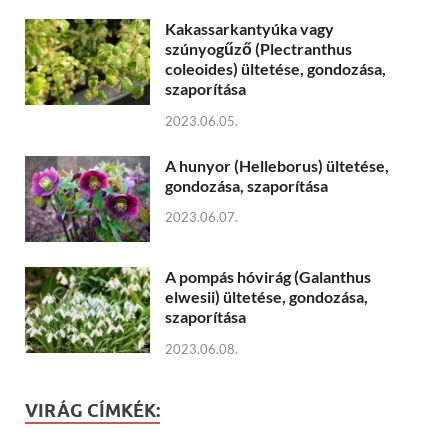
Kakassarkantyúka vagy
szúnyogűző (Plectranthus
coleoides) ültetése, gondozása,
szaporítása
2023.06.05.
A hunyor (Helleborus) ültetése,
gondozása, szaporítása
2023.06.07.
A pompás hóvirág (Galanthus
elwesii) ültetése, gondozása,
szaporítása
2023.06.08.
VIRÁG CÍMKÉK: