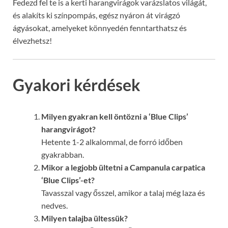
Fedezd fel te is a kerti harangvirágok varázslatos világát,
és alakíts ki színpompás, egész nyáron át virágzó
ágyásokat, amelyeket könnyedén fenntarthatsz és
élvezhetsz!
Gyakori kérdések
Milyen gyakran kell öntözni a ‘Blue Clips’
harangvirágot?
Hetente 1-2 alkalommal, de forró időben
gyakrabban.
Mikor a legjobb ültetni a Campanula carpatica
‘Blue Clips’-et?
Tavasszal vagy ősszel, amikor a talaj még laza és
nedves.
Milyen talajba ültessük?