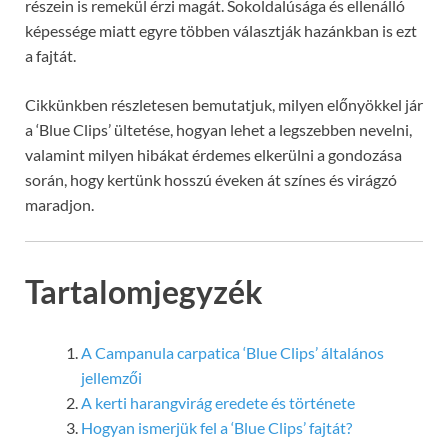
részein is remekül érzi magát. Sokoldalúsága és ellenálló
képessége miatt egyre többen választják hazánkban is ezt
a fajtát.
Cikkünkben részletesen bemutatjuk, milyen előnyökkel jár
a ‘Blue Clips’ ültetése, hogyan lehet a legszebben nevelni,
valamint milyen hibákat érdemes elkerülni a gondozása
során, hogy kertünk hosszú éveken át színes és virágzó
maradjon.
Tartalomjegyzék
A Campanula carpatica ‘Blue Clips’ általános
jellemzői
A kerti harangvirág eredete és története
Hogyan ismerjük fel a ‘Blue Clips’ fajtát?