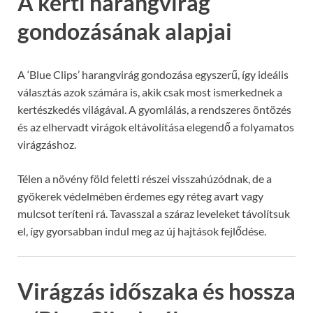
A kerti harangvirág
gondozásának alapjai
A ‘Blue Clips’ harangvirág gondozása egyszerű, így ideális
választás azok számára is, akik csak most ismerkednek a
kertészkedés világával. A gyomlálás, a rendszeres öntözés
és az elhervadt virágok eltávolítása elegendő a folyamatos
virágzáshoz.
Télen a növény föld feletti részei visszahúzódnak, de a
gyökerek védelmében érdemes egy réteg avart vagy
mulcsot teríteni rá. Tavasszal a száraz leveleket távolítsuk
el, így gyorsabban indul meg az új hajtások fejlődése.
Virágzás időszaka és hossza