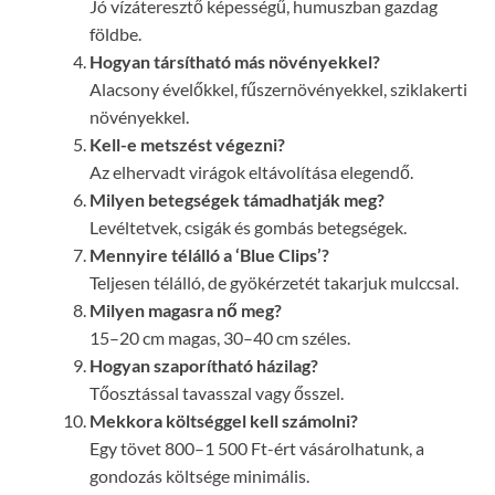
Jó vízáteresztő képességű, humuszban gazdag
földbe.
Hogyan társítható más növényekkel?
Alacsony évelőkkel, fűszernövényekkel, sziklakerti
növényekkel.
Kell-e metszést végezni?
Az elhervadt virágok eltávolítása elegendő.
Milyen betegségek támadhatják meg?
Levéltetvek, csigák és gombás betegségek.
Mennyire télálló a ‘Blue Clips’?
Teljesen télálló, de gyökérzetét takarjuk mulccsal.
Milyen magasra nő meg?
15–20 cm magas, 30–40 cm széles.
Hogyan szaporítható házilag?
Tőosztással tavasszal vagy ősszel.
Mekkora költséggel kell számolni?
Egy tövet 800–1 500 Ft-ért vásárolhatunk, a
gondozás költsége minimális.