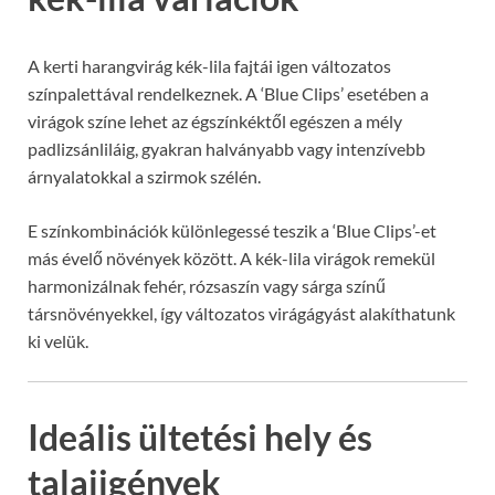
A kerti harangvirág kék-lila fajtái igen változatos
színpalettával rendelkeznek. A ‘Blue Clips’ esetében a
virágok színe lehet az égszínkéktől egészen a mély
padlizsánliláig, gyakran halványabb vagy intenzívebb
árnyalatokkal a szirmok szélén.
E színkombinációk különlegessé teszik a ‘Blue Clips’-et
más évelő növények között. A kék-lila virágok remekül
harmonizálnak fehér, rózsaszín vagy sárga színű
társnövényekkel, így változatos virágágyást alakíthatunk
ki velük.
Ideális ültetési hely és
talajigények