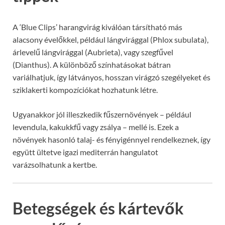
A ‘Blue Clips’ harangvirág kiválóan társítható más
alacsony évelőkkel, például lángvirággal (Phlox subulata),
árlevelű lángvirággal (Aubrieta), vagy szegfűvel
(Dianthus). A különböző színhatásokat bátran
variálhatjuk, így látványos, hosszan virágzó szegélyeket és
sziklakerti kompozíciókat hozhatunk létre.
Ugyanakkor jól illeszkedik fűszernövények – például
levendula, kakukkfű vagy zsálya – mellé is. Ezek a
növények hasonló talaj- és fényigénnyel rendelkeznek, így
együtt ültetve igazi mediterrán hangulatot
varázsolhatunk a kertbe.
Betegségek és kártevők