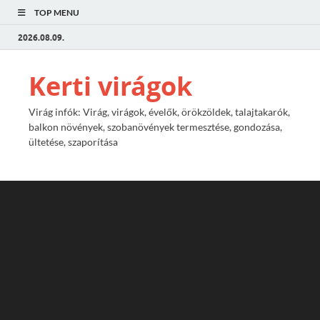
TOP MENU
2026.08.09.
Kerti virágok
Virág infók: Virág, virágok, évelők, örökzöldek, talajtakarók,
balkon növények, szobanövények termesztése, gondozása,
ültetése, szaporítása