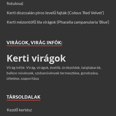
fistulosa)
Kerti díszcsalán piros levelű fajták (Coleus ‘Red Velvet’)
Kerti mézontófű lila virágok (Phacelia campanularia ‘Blue’)
VIRÁGOK, VIRÁG INFÓK:
Kerti virágok
Virág infók: Virág, virágok, évelők, örökzöldek, talajtakarók,
balkon növények, szobanövények termesztése, gondozása,
ültetése, szaporítása
TÁRSOLDALAK
Kezdő kertész