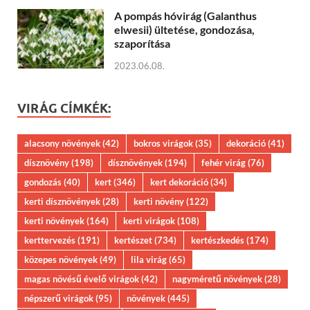
A pompás hóvirág (Galanthus
elwesii) ültetése, gondozása,
szaporítása
2023.06.08.
VIRÁG CÍMKÉK:
alacsony növények
(42)
bokros virágok
(35)
dekoráció
(41)
dísznövény
(198)
dísznövények
(194)
fehér virág
(76)
gondozás
(40)
kert
(346)
kert dekoráció
(34)
kerti dísznövények
(28)
kerti növény
(122)
kerti növények
(164)
kerti virágok
(108)
kerttervezés
(191)
kertészet
(734)
kertészkedés
(174)
közepes növények
(49)
lila virág
(65)
magas növésű évelő virágok
(42)
nagyméretű növények
(28)
népszerű virágok
(95)
növények
(445)