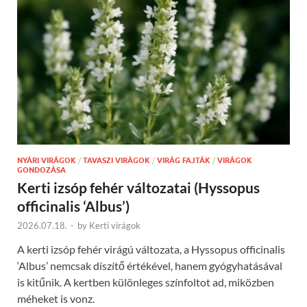
NYÁRI VIRÁGOK
/
TAVASZI VIRÁGOK
/
VIRÁG FAJTÁK
/
VIRÁGOK
GONDOZÁSA
Kerti izsóp fehér változatai (Hyssopus
officinalis ‘Albus’)
2026.07.18.
-
by
Kerti virágok
A kerti izsóp fehér virágú változata, a Hyssopus officinalis
‘Albus’ nemcsak díszítő értékével, hanem gyógyhatásával
is kitűnik. A kertben különleges színfoltot ad, miközben
méheket is vonz.