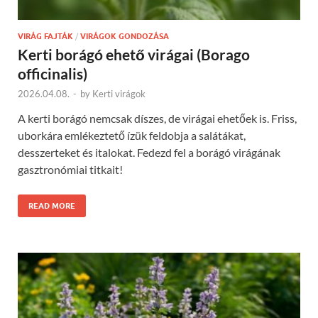
VIRÁG FAJTÁK
/
VIRÁGOK GONDOZÁSA
Kerti borágó ehető virágai (Borago
officinalis)
2026.04.08.
-
by
Kerti virágok
A kerti borágó nemcsak díszes, de virágai ehetőek is. Friss,
uborkára emlékeztető ízük feldobja a salátákat,
desszerteket és italokat. Fedezd fel a borágó virágának
gasztronómiai titkait!
READ MORE