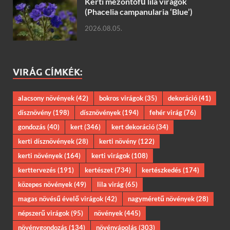
Kerti mézontófű lila virágok
(Phacelia campanularia ‘Blue’)
2026.08.05.
VIRÁG CÍMKÉK:
alacsony növények
(42)
bokros virágok
(35)
dekoráció
(41)
dísznövény
(198)
dísznövények
(194)
fehér virág
(76)
gondozás
(40)
kert
(346)
kert dekoráció
(34)
kerti dísznövények
(28)
kerti növény
(122)
kerti növények
(164)
kerti virágok
(108)
kerttervezés
(191)
kertészet
(734)
kertészkedés
(174)
közepes növények
(49)
lila virág
(65)
magas növésű évelő virágok
(42)
nagyméretű növények
(28)
népszerű virágok
(95)
növények
(445)
növénygondozás
(134)
növényápolás
(303)