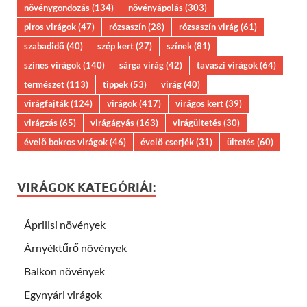
növénygondozás
(134)
növényápolás
(303)
piros virágok
(47)
rózsaszín
(28)
rózsaszín virág
(61)
szabadidő
(40)
szép kert
(27)
színek
(81)
színes virágok
(140)
sárga virág
(42)
tavaszi virágok
(64)
természet
(113)
tippek
(53)
virág
(40)
virágfajták
(124)
virágok
(417)
virágos kert
(39)
virágzás
(65)
virágágyás
(163)
virágültetés
(30)
évelő bokros virágok
(46)
évelő cserjék
(31)
ültetés
(60)
VIRÁGOK KATEGÓRIÁI:
Áprilisi növények
Árnyéktűrő növények
Balkon növények
Egynyári virágok