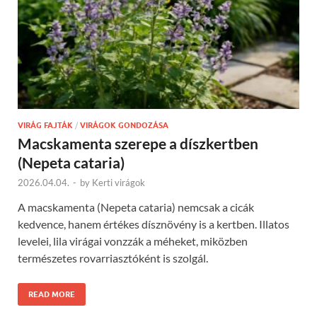
VIRÁG FAJTÁK
/
VIRÁGOK GONDOZÁSA
Macskamenta szerepe a díszkertben
(Nepeta cataria)
2026.04.04.
-
by
Kerti virágok
A macskamenta (Nepeta cataria) nemcsak a cicák
kedvence, hanem értékes dísznövény is a kertben. Illatos
levelei, lila virágai vonzzák a méheket, miközben
természetes rovarriasztóként is szolgál.
READ MORE