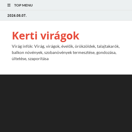
TOP MENU
2026.08.07.
Kerti virágok
Virág infók: Virág, virágok, évelők, örökzöldek, talajtakarók,
balkon növények, szobanövények termesztése, gondozása,
ültetése, szaporítása