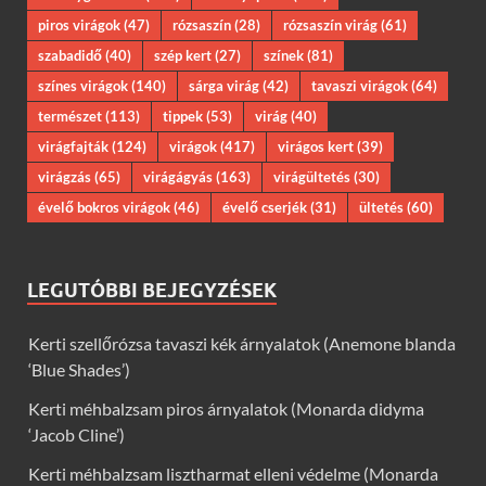
piros virágok
(47)
rózsaszín
(28)
rózsaszín virág
(61)
szabadidő
(40)
szép kert
(27)
színek
(81)
színes virágok
(140)
sárga virág
(42)
tavaszi virágok
(64)
természet
(113)
tippek
(53)
virág
(40)
virágfajták
(124)
virágok
(417)
virágos kert
(39)
virágzás
(65)
virágágyás
(163)
virágültetés
(30)
évelő bokros virágok
(46)
évelő cserjék
(31)
ültetés
(60)
LEGUTÓBBI BEJEGYZÉSEK
Kerti szellőrózsa tavaszi kék árnyalatok (Anemone blanda
‘Blue Shades’)
Kerti méhbalzsam piros árnyalatok (Monarda didyma
‘Jacob Cline’)
Kerti méhbalzsam lisztharmat elleni védelme (Monarda