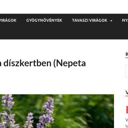
VIRÁGOK
GYÓGYNÖVÉNYEK
TAVASZI VIRÁGOK
NY
 díszkertben (Nepeta
V
t