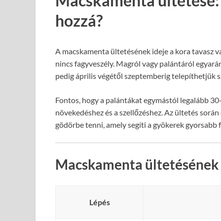
Macskamenta ültetése:
hozzá?
A macskamenta ültetésének ideje a kora tavasz va
nincs fagyveszély. Magról vagy palántáról egyará
pedig április végétől szeptemberig telepíthetjük 
Fontos, hogy a palántákat egymástól legalább 30-4
növekedéshez és a szellőzéshez. Az ültetés során
gödörbe tenni, amely segíti a gyökerek gyorsabb f
Macskamenta ültetésének 
Lépés