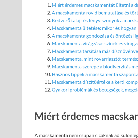
Miért érdemes macskamentát ültetni a d
A macskamenta rövid bemutatása és tör
Kedvező talaj- és fényviszonyok a macs
Macskamenta ültetése: mikor és hogyan 
A macskamenta gondozása és öntözési i
Macskamenta virágzása: színek és virágzá
Macskamenta társítása más dísznövénye
Macskamenta, mint rovarriasztó: termé
Macskamenta szerepe a biodiverzitás m
Hasznos tippek a macskamenta szaporít
Macskamenta díszítőértéke a kerti komp
Gyakori problémák és betegségek, mege
Miért érdemes macskame
A macskamenta nem csupán cicáknak ad különlege