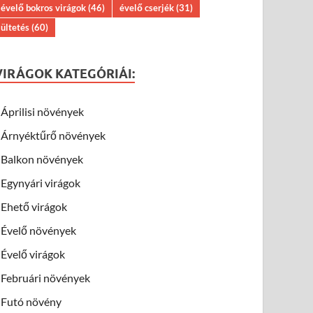
évelő bokros virágok
(46)
évelő cserjék
(31)
ültetés
(60)
VIRÁGOK KATEGÓRIÁI:
Áprilisi növények
Árnyéktűrő növények
Balkon növények
Egynyári virágok
Ehető virágok
Évelő növények
Évelő virágok
Februári növények
Futó növény