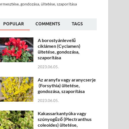
ermesztése, gondozása, ültetése, szaporítása
POPULAR
COMMENTS
TAGS
A borostyánlevelű
ciklámen (Cyclamen)
ültetése, gondozása,
szaporítása
2023.06.05.
Az aranyfa vagy aranycserje
(Forsythia) ültetése,
gondozása, szaporítása
2023.06.05.
Kakassarkantyúka vagy
szúnyogűző (Plectranthus
coleoides) ültetése,