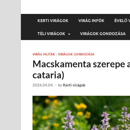
KERTI VIRÁGOK
VIRÁG INFÓK
ÉVELŐ 
TÉLI VIRÁGOK
VIRÁGOK GONDOZÁSA
VIRÁG FAJTÁK
/
VIRÁGOK GONDOZÁSA
Macskamenta szerepe a
cataria)
2026.04.04.
-
by
Kerti virágok