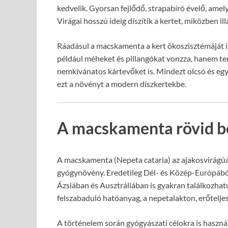
kedvelik. Gyorsan fejlődő, strapabíró évelő, amel
Virágai hosszú ideig díszítik a kertet, miközben 
Ráadásul a macskamenta a kert ökoszisztémáját i
például méheket és pillangókat vonzza, hanem ter
nemkívánatos kártevőket is. Mindezt olcsó és egy
ezt a növényt a modern díszkertekbe.
A macskamenta rövid b
A macskamenta (Nepeta cataria) az ajakosvirágúak
gyógynövény. Eredetileg Dél- és Közép-Európábó
Ázsiában és Ausztráliában is gyakran találkozhat
felszabaduló hatóanyag, a nepetalakton, erőtelje
A történelem során gyógyászati célokra is haszná