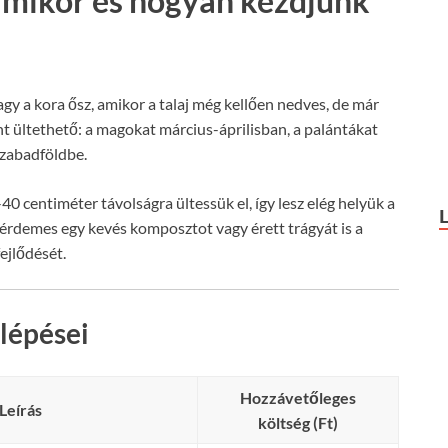
 mikor és hogyan kezdjünk
gy a kora ősz, amikor a talaj még kellően nedves, de már
nt ültethető: a magokat március-áprilisban, a palántákat
szabadföldbe.
0 centiméter távolságra ültessük el, így lesz elég helyük a
 érdemes egy kevés komposztot vagy érett trágyát is a
ejlődését.
lépései
Hozzávetőleges
Leírás
költség (Ft)