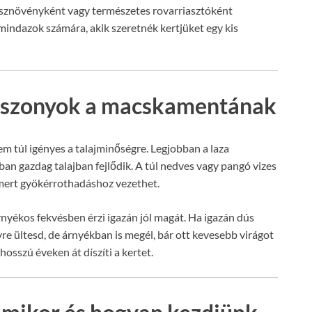
ísznövényként vagy természetes rovarriasztóként
mindazok számára, akik szeretnék kertjüket egy kis
viszonyok a macskamentának
 túl igényes a talajminőségre. Legjobban a laza
an gazdag talajban fejlődik. A túl nedves vagy pangó vizes
 mert gyökérrothadáshoz vezethet.
nyékos fekvésben érzi igazán jól magát. Ha igazán dús
re ültesd, de árnyékban is megél, bár ott kevesebb virágot
sszú éveken át díszíti a kertet.