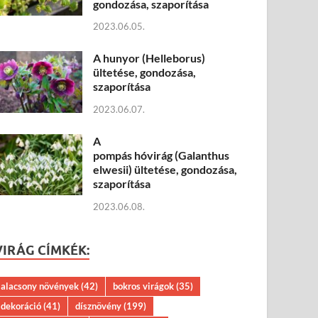
gondozása, szaporítása
2023.06.05.
A hunyor (Helleborus)
ültetése, gondozása,
szaporítása
2023.06.07.
A
pompás hóvirág (Galanthus
elwesii) ültetése, gondozása,
szaporítása
2023.06.08.
VIRÁG CÍMKÉK:
alacsony növények
(42)
bokros virágok
(35)
dekoráció
(41)
dísznövény
(199)