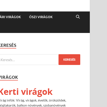
ÁRI VIRÁGOK
ŐSZI VIRÁGOK
KERESÉS
VIRÁGOK
Kerti virágok
irág infók: Virág, virágok, évelők, örökzöldek,
alajtakarók, balkon növények, szobanövények