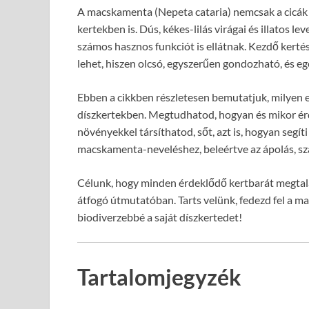
A macskamenta (Nepeta cataria) nemcsak a cicá
kertekben is. Dús, kékes-lilás virágai és illatos l
számos hasznos funkciót is ellátnak. Kezdő kertés
lehet, hiszen olcsó, egyszerűen gondozható, és e
Ebben a cikkben részletesen bemutatjuk, milyen 
díszkertekben. Megtudhatod, hogyan és mikor érde
növényekkel társíthatod, sőt, azt is, hogyan segít
macskamenta-neveléshez, beleértve az ápolás, sza
Célunk, hogy minden érdeklődő kertbarát megtalá
átfogó útmutatóban. Tarts velünk, fedezd fel a m
biodiverzebbé a saját díszkertedet!
Tartalomjegyzék