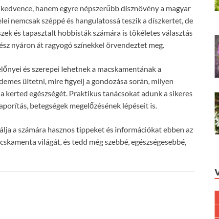
k kedvence, hanem egyre népszerűbb dísznövény a magyar
evelei nemcsak széppé és hangulatossá teszik a díszkertet, de
zek és tapasztalt hobbisták számára is tökéletes választás
gész nyáron át ragyogó színekkel örvendeztet meg.
előnyei és szerepei lehetnek a macskamentának a
mes ültetni, mire figyelj a gondozása során, milyen
i a kerted egészségét. Praktikus tanácsokat adunk a sikeres
porítás, betegségek megelőzésének lépéseit is.
lja a számára hasznos tippeket és információkat ebben az
acskamenta világát, és tedd még szebbé, egészségesebbé,