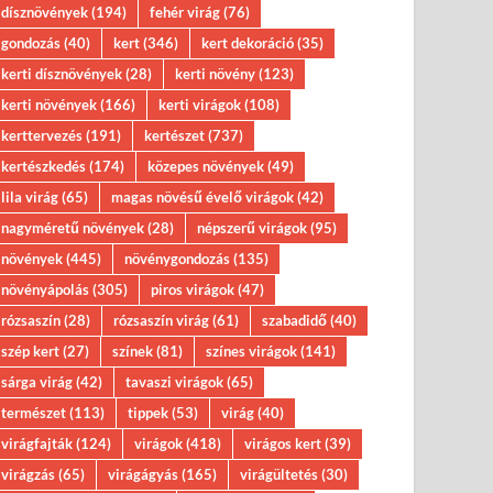
dísznövények
(194)
fehér virág
(76)
gondozás
(40)
kert
(346)
kert dekoráció
(35)
kerti dísznövények
(28)
kerti növény
(123)
kerti növények
(166)
kerti virágok
(108)
kerttervezés
(191)
kertészet
(737)
kertészkedés
(174)
közepes növények
(49)
lila virág
(65)
magas növésű évelő virágok
(42)
nagyméretű növények
(28)
népszerű virágok
(95)
növények
(445)
növénygondozás
(135)
növényápolás
(305)
piros virágok
(47)
rózsaszín
(28)
rózsaszín virág
(61)
szabadidő
(40)
szép kert
(27)
színek
(81)
színes virágok
(141)
sárga virág
(42)
tavaszi virágok
(65)
természet
(113)
tippek
(53)
virág
(40)
virágfajták
(124)
virágok
(418)
virágos kert
(39)
virágzás
(65)
virágágyás
(165)
virágültetés
(30)