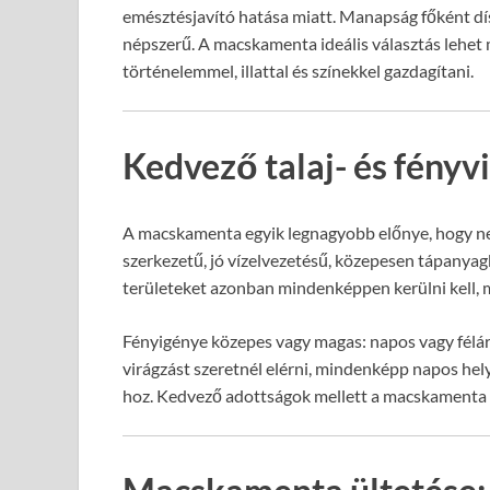
emésztésjavító hatása miatt. Manapság főként d
népszerű. A macskamenta ideális választás lehet 
történelemmel, illattal és színekkel gazdagítani.
Kedvező talaj- és fény
A macskamenta egyik legnagyobb előnye, hogy nem
szerkezetű, jó vízelvezetésű, közepesen tápanyagb
területeket azonban mindenképpen kerülni kell,
Fényigénye közepes vagy magas: napos vagy félár
virágzást szeretnél elérni, mindenképp napos hely
hoz. Kedvező adottságok mellett a macskamenta ho