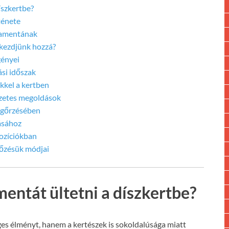
íszkertbe?
ténete
kamentának
kezdjünk hozzá?
gényei
si időszak
kkel a kertben
szetes megoldások
egőrzésében
ásához
ozíciókban
lőzésük módjai
ntát ültetni a díszkertbe?
s élményt, hanem a kertészek is sokoldalúsága miatt