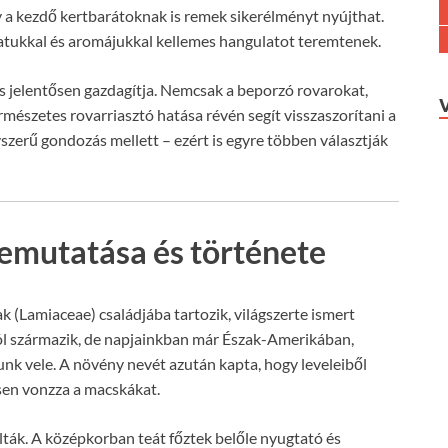
y a kezdő kertbarátoknak is remek sikerélményt nyújthat.
illatukkal és aromájukkal kellemes hangulatot teremtenek.
s jelentősen gazdagítja. Nemcsak a beporzó rovarokat,
mészetes rovarriasztó hatása révén segít visszaszorítani a
szerű gondozás mellett – ezért is egyre többen választják
emutatása és története
 (Lamiaceae) családjába tartozik, világszerte ismert
l származik, de napjainkban már Észak-Amerikában,
unk vele. A növény nevét azután kapta, hogy leveleiből
sen vonzza a macskákat.
lták. A középkorban teát főztek belőle nyugtató és