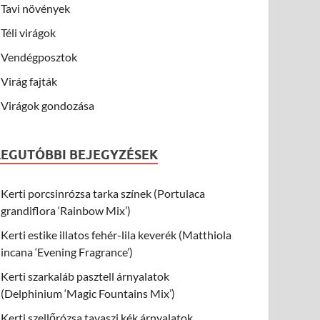
Tavi növények
Téli virágok
Vendégposztok
Virág fajták
Virágok gondozása
LEGUTÓBBI BEJEGYZÉSEK
Kerti porcsinrózsa tarka színek (Portulaca
grandiflora ‘Rainbow Mix’)
Kerti estike illatos fehér-lila keverék (Matthiola
incana ‘Evening Fragrance’)
Kerti szarkaláb pasztell árnyalatok
(Delphinium ‘Magic Fountains Mix’)
Kerti szellőrózsa tavaszi kék árnyalatok