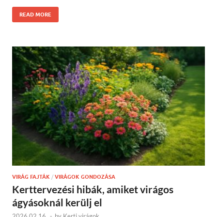
READ MORE
VIRÁG FAJTÁK
/
VIRÁGOK GONDOZÁSA
Kerttervezési hibák, amiket virágos
ágyásoknál kerülj el
2026.02.16.
-
by
Kerti virágok