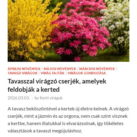
ÁPRILISI NÖVÉNYEK
/
MÁJUSI NÖVÉNYEK
/
MÁRCIUSI NÖVÉNYEK
/
TAVASZI VIRÁGOK
/
VIRÁG FAJTÁK
/
VIRÁGOK GONDOZÁSA
Tavasszal virágzó cserjék, amelyek
feldobják a kerted
2026.03.03.
-
by
Kerti virágok
A tavasz beköszöntével a kertek új életre kelnek. A virágzó
cserjék, mint a jázmin és az orgona, nem csak színt visznek
a kertbe, hanem illatukkal is elvarázsolnak, így tökéletes
választások a tavaszi megújuláshoz.