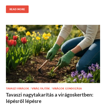
READ MORE
TAVASZI VIRÁGOK
/
VIRÁG FAJTÁK
/
VIRÁGOK GONDOZÁSA
Tavaszi nagytakarítás a virágoskertben:
lépésről lépésre