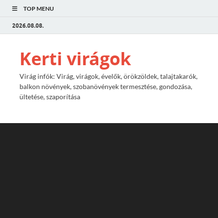
TOP MENU
2026.08.08.
Kerti virágok
Virág infók: Virág, virágok, évelők, örökzöldek, talajtakarók,
balkon növények, szobanövények termesztése, gondozása,
ültetése, szaporítása