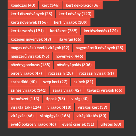
gondozás
(40)
kert
(346)
kert dekoráció
(36)
kerti dísznövények
(28)
kerti növény
(123)
kerti növények
(166)
kerti virágok
(109)
kerttervezés
(191)
kertészet
(739)
kertészkedés
(174)
közepes növények
(49)
lila virág
(66)
magas növésű évelő virágok
(42)
nagyméretű növények
(28)
népszerű virágok
(95)
növények
(446)
növénygondozás
(135)
növényápolás
(306)
piros virágok
(47)
rózsaszín
(28)
rózsaszín virág
(61)
szabadidő
(40)
szép kert
(27)
színek
(81)
színes virágok
(141)
sárga virág
(42)
tavaszi virágok
(65)
természet
(113)
tippek
(53)
virág
(40)
virágfajták
(124)
virágok
(418)
virágos kert
(39)
virágzás
(66)
virágágyás
(166)
virágültetés
(30)
évelő bokros virágok
(46)
évelő cserjék
(31)
ültetés
(60)