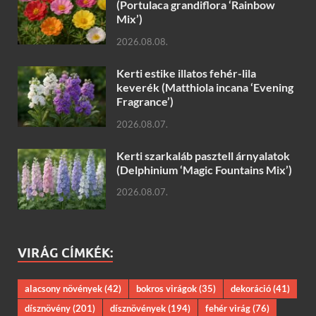
(Portulaca grandiflora ‘Rainbow
Mix’)
2026.08.08.
Kerti estike illatos fehér-lila
keverék (Matthiola incana ‘Evening
Fragrance’)
2026.08.07.
Kerti szarkaláb pasztell árnyalatok
(Delphinium ‘Magic Fountains Mix’)
2026.08.07.
VIRÁG CÍMKÉK:
alacsony növények
(42)
bokros virágok
(35)
dekoráció
(41)
dísznövény
(201)
dísznövények
(194)
fehér virág
(76)