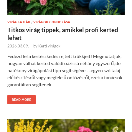
VIRÁG FAJTÁK
/
VIRÁGOK GONDOZÁSA
Titkos virág tippek, amikkel profi kerted
lehet
2026.03.09.
-
by
Kerti virágok
Fedezd fel a kertészkedés rejtett trükkjeit! Megmutatjuk,
hogyan válhat kerted valódi oázissá néhány egyszerű, de
hatékony virágápolási tipp segítségével. Legyen szó talaj
előkészítésről vagy megfelelő öntözésről, ezek a tanácsok
garantáltan segítenek.
READ MORE