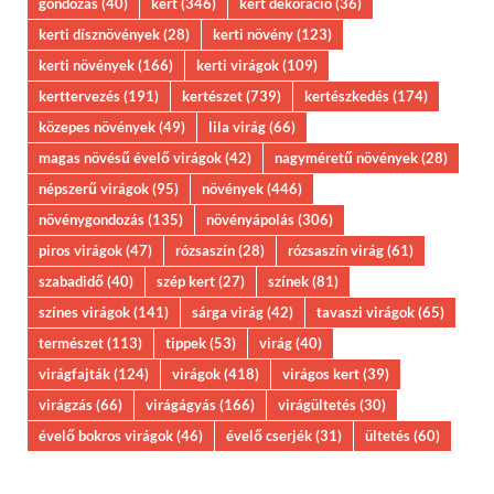
gondozás
(40)
kert
(346)
kert dekoráció
(36)
kerti dísznövények
(28)
kerti növény
(123)
kerti növények
(166)
kerti virágok
(109)
kerttervezés
(191)
kertészet
(739)
kertészkedés
(174)
közepes növények
(49)
lila virág
(66)
magas növésű évelő virágok
(42)
nagyméretű növények
(28)
népszerű virágok
(95)
növények
(446)
növénygondozás
(135)
növényápolás
(306)
piros virágok
(47)
rózsaszín
(28)
rózsaszín virág
(61)
szabadidő
(40)
szép kert
(27)
színek
(81)
színes virágok
(141)
sárga virág
(42)
tavaszi virágok
(65)
természet
(113)
tippek
(53)
virág
(40)
virágfajták
(124)
virágok
(418)
virágos kert
(39)
virágzás
(66)
virágágyás
(166)
virágültetés
(30)
évelő bokros virágok
(46)
évelő cserjék
(31)
ültetés
(60)