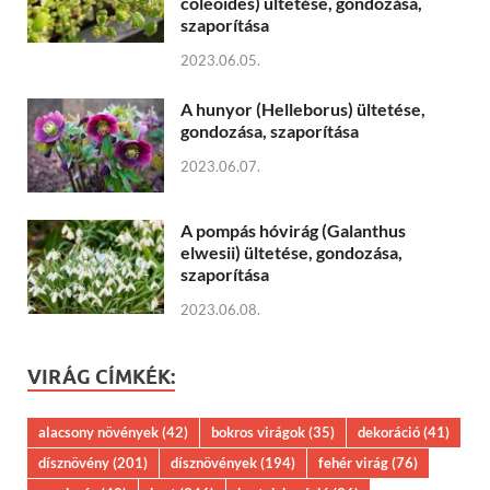
coleoides) ültetése, gondozása,
szaporítása
2023.06.05.
A hunyor (Helleborus) ültetése,
gondozása, szaporítása
2023.06.07.
A pompás hóvirág (Galanthus
elwesii) ültetése, gondozása,
szaporítása
2023.06.08.
VIRÁG CÍMKÉK:
alacsony növények
(42)
bokros virágok
(35)
dekoráció
(41)
dísznövény
(201)
dísznövények
(194)
fehér virág
(76)