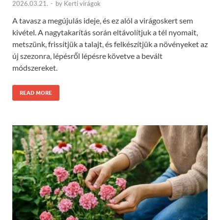
2026.03.21.
-
by
Kerti virágok
A tavasz a megújulás ideje, és ez alól a virágoskert sem
kivétel. A nagytakarítás során eltávolítjuk a tél nyomait,
metszünk, frissítjük a talajt, és felkészítjük a növényeket az
új szezonra, lépésről lépésre követve a bevált
módszereket.
READ MORE