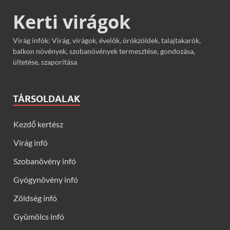
Kerti virágok
Virág infók: Virág, virágok, évelők, örökzöldek, talajtakarók,
balkon növények, szobanövények termesztése, gondozása,
ültetése, szaporítása
TÁRSOLDALAK
Kezdő kertész
Virág infó
Szobanövény infó
Gyógynövény infó
Zöldség infó
Gyümölcs infó