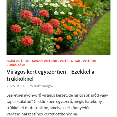
NYÁRI VIRÁGOK
/
TAVASZI VIRÁGOK
/
VIRÁG FAJTÁK
/
VIRÁGOK
GONDOZÁSA
Virágos kert egyszerűen – Ezekkel a
trükkökkel
2026.04.14.
-
by
Kerti virágok
Szeretnél gyönyörű virágos kertet, de nincs sok időd vagy
tapasztalatod? Cikkünkben egyszerű, mégis hatékony
trükköket mutatunk be, amelyekkel könnyedén
varázsolhatsz színes kertet otthonodba.