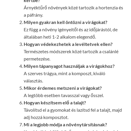
kertbe?
Árnyéktűrő növények közé tartozik a hortenzia és
a páfrány.
Milyen gyakran kell öntözni a virágokat?
Ez függ a növény igényeitől és az időjárástól, de
általában heti 1-2 alkalom elegendő.
Hogyan védekezhetek a levéltetvek ellen?
Természetes módszerek közé tartozik a csalánlé
permetezése.
Milyen tápanyagot használjak a virágokhoz?
A szerves trágya, mint a komposzt, kiváló
választás.
Mikor érdemes metszeni a virágokat?
A legtöbb esetben tavasszal vagy ősszel.
Hogyan készítsem elő a talajt?
Távolítsd el a gyomokat és lazítsd fel a talajt, majd
adj hozzá komposztot.
Mi a legjobb módja a növénytársításnak?