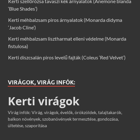
Kerti szellőrózsa tavaszi kék árnyalatok (Anemone blanda
‘Blue Shades’)
Kerti méhbalzsam piros árnyalatok (Monarda didyma
‘Jacob Cline’)
Kerti méhbalzsam lisztharmat elleni védelme (Monarda
fistulosa)
Kerti díszcsalán piros levelű fajták (Coleus ‘Red Velvet’)
VIRÁGOK, VIRÁG INFÓK:
Kerti virágok
Virág infók: Virág, virágok, évelők, örökzöldek, talajtakarók,
balkon növények, szobanövények termesztése, gondozása,
ültetése, szaporítása