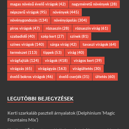
magas növésű évelő virágok
(42)
nagyméretű növények
(28)
népszerű virágok
(95)
növények
(445)
növénygondozás
(134)
növényápolás
(304)
piros virágok
(47)
rózsaszín
(28)
rózsaszín virág
(61)
szabadidő
(40)
szép kert
(27)
színek
(81)
színes virágok
(140)
sárga virág
(42)
tavaszi virágok
(64)
természet
(113)
tippek
(53)
virág
(40)
virágfajták
(124)
virágok
(418)
virágos kert
(39)
virágzás
(65)
virágágyás
(163)
virágültetés
(30)
évelő bokros virágok
(46)
évelő cserjék
(31)
ültetés
(60)
LEGUTÓBBI BEJEGYZÉSEK
Kerti szarkaláb pasztell árnyalatok (Delphinium ‘Magic
Fountains Mix’)