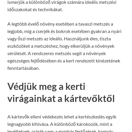
ismerjük a különböző virágok számára ideális metszési
időszakokat és technikákat.
A legtöbb évelő növény esetében a tavaszi metszés a
legjobb, míg a cserjék és bokrok esetében gyakran a nyári
vagy őszi metszés az ideális. Használjunk éles, tiszta
eszközöket a metszéshez, hogy elkerüljük a növények
sérülését. A rendszeres metszés segít a növények
egészséges fejlődésében és a kert rendezett kinézetének
fenntartásában.
Védjük meg a kerti
virágainkat a kártevőktől
A kártevők elleni védekezés lehet a kertészkedés egyik
legnagyobb kihívása. A különböző károkozók, mint a
levéltetvek, csigák vagy a gombás fertőzések, komoly