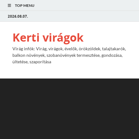
TOP MENU
2026.08.07.
Kerti virágok
Virág infók: Virág, virágok, évelők, örökzöldek, talajtakarók,
balkon növények, szobanövények termesztése, gondozása,
ültetése, szaporítása