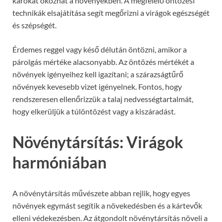
károkat okozhat a növényekben. A megfelelő öntözési
technikák elsajátítása segít megőrizni a virágok egészségét
és szépségét.
Érdemes reggel vagy késő délután öntözni, amikor a
párolgás mértéke alacsonyabb. Az öntözés mértékét a
növények igényeihez kell igazítani; a szárazságtűrő
növények kevesebb vizet igényelnek. Fontos, hogy
rendszeresen ellenőrizzük a talaj nedvességtartalmát,
hogy elkerüljük a túlöntözést vagy a kiszáradást.
Növénytársítás: Virágok
harmóniában
A növénytársítás művészete abban rejlik, hogy egyes
növények egymást segítik a növekedésben és a kártevők
elleni védekezésben. Az átgondolt növénytársítás növeli a