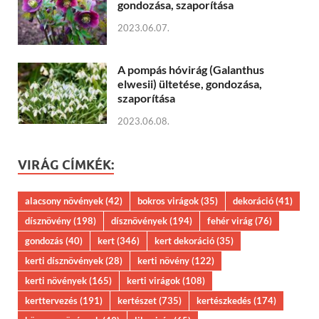
gondozása, szaporítása
2023.06.07.
A pompás hóvirág (Galanthus
elwesii) ültetése, gondozása,
szaporítása
2023.06.08.
VIRÁG CÍMKÉK:
alacsony növények
(42)
bokros virágok
(35)
dekoráció
(41)
dísznövény
(198)
dísznövények
(194)
fehér virág
(76)
gondozás
(40)
kert
(346)
kert dekoráció
(35)
kerti dísznövények
(28)
kerti növény
(122)
kerti növények
(165)
kerti virágok
(108)
kerttervezés
(191)
kertészet
(735)
kertészkedés
(174)