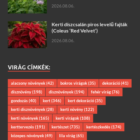
2026.08.06.
Kerti díszcsalán piros levelű fajták
(Coleus ‘Red Velvet’)
2026.08.06.
VIRÁG CÍMKÉK:
alacsony növények
(42)
bokros virágok
(35)
dekoráció
(41)
dísznövény
(198)
dísznövények
(194)
fehér virág
(76)
gondozás
(40)
kert
(346)
kert dekoráció
(35)
kerti dísznövények
(28)
kerti növény
(122)
kerti növények
(165)
kerti virágok
(108)
kerttervezés
(191)
kertészet
(735)
kertészkedés
(174)
közepes növények
(49)
lila virág
(65)