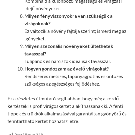
Kombináld a különböző magasságú és virágzási
idejű növényeket.
Milyen fényviszonyokra van szükségük a
virágoknak?
Ez változik a növény fajtája szerint; ismerd meg az
igényeket.
Milyen szezonális növényeket ültethetek
tavasszal?
Tulipánok és nárciszok ideálisak tavasszal.
Hogyan gondozzam az évelő virágokat?
Rendszeres metszés, tápanyagpótlás és öntözés
szükséges az egészséges fejlődéshez.
Ez a részletes útmutató segít abban, hogy még a kezdő
kertészek is profi virágoskertet alakíthassanak ki. A fenti
tippek és trükkök alkalmazásával garantáltan gyönyörű és
fenntartható kertet hozhatsz létre!
Post Views:
268