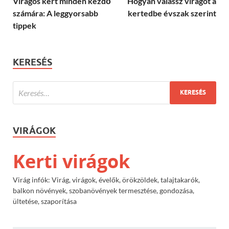
Virágos kert minden kezdő
Hogyan válassz virágot a
számára: A leggyorsabb
kertedbe évszak szerint
tippek
KERESÉS
VIRÁGOK
Kerti virágok
Virág infók: Virág, virágok, évelők, örökzöldek, talajtakarók,
balkon növények, szobanövények termesztése, gondozása,
ültetése, szaporítása