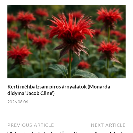
Kerti méhbalzsam piros árnyalatok (Monarda
didyma ‘Jacob Cline’)
2026.08.06.
PREVIOUS ARTICLE
NEXT ARTICLE