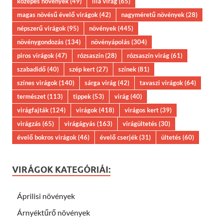
közepes növények
(49)
lila virág
(65)
magas növésű évelő virágok
(42)
nagyméretű növények
(28)
népszerű virágok
(95)
növények
(445)
növénygondozás
(134)
növényápolás
(304)
piros virágok
(47)
rózsaszín
(28)
rózsaszín virág
(61)
szabadidő
(40)
szép kert
(27)
színek
(81)
színes virágok
(140)
sárga virág
(42)
tavaszi virágok
(64)
természet
(113)
tippek
(53)
virág
(40)
virágfajták
(124)
virágok
(418)
virágos kert
(39)
virágzás
(65)
virágágyás
(163)
virágültetés
(30)
évelő bokros virágok
(46)
évelő cserjék
(31)
ültetés
(60)
VIRÁGOK KATEGÓRIÁI:
Áprilisi növények
Árnyéktűrő növények