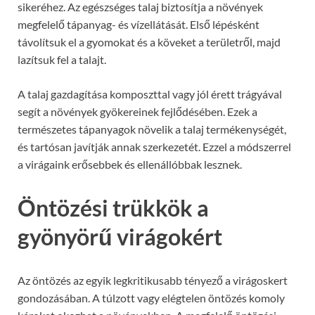
sikeréhez. Az egészséges talaj biztosítja a növények
megfelelő tápanyag- és vízellátását. Első lépésként
távolítsuk el a gyomokat és a köveket a területről, majd
lazítsuk fel a talajt.
A talaj gazdagítása komposzttal vagy jól érett trágyával
segít a növények gyökereinek fejlődésében. Ezek a
természetes tápanyagok növelik a talaj termékenységét,
és tartósan javítják annak szerkezetét. Ezzel a módszerrel
a virágaink erősebbek és ellenállóbbak lesznek.
Öntözési trükkök a
gyönyörű virágokért
Az öntözés az egyik legkritikusabb tényező a virágoskert
gondozásában. A túlzott vagy elégtelen öntözés komoly