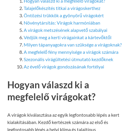
Hogyan válaszd ki a megfelelő virágokat?
Talajelőkészítés titkai a virágoskerthez
Öntözési trükkök a gyönyörű virágokért
Növénytársítás: Virágok harmóniában
A virágok metszésének alapvető szabályai
Védjük meg a kerti virágainkat a kártevőktől
Milyen tápanyagokra van szüksége a virágoknak?
A megfelelő fény mennyisége a virágok számára
Szezonális virágültetési útmutató kezdőknek
Az évelő virágok gondozásának fortélyai
Hogyan válaszd ki a
megfelelő virágokat?
A virágok kiválasztása az egyik legfontosabb lépés a kert
kialakításában. Kezdő kertészek számára az első és
legfontosabb lépés a helyi klíma és talajtípus