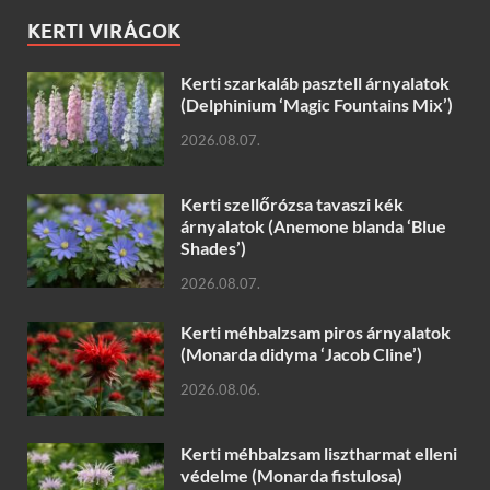
KERTI VIRÁGOK
Kerti szarkaláb pasztell árnyalatok
(Delphinium ‘Magic Fountains Mix’)
2026.08.07.
Kerti szellőrózsa tavaszi kék
árnyalatok (Anemone blanda ‘Blue
Shades’)
2026.08.07.
Kerti méhbalzsam piros árnyalatok
(Monarda didyma ‘Jacob Cline’)
2026.08.06.
Kerti méhbalzsam lisztharmat elleni
védelme (Monarda fistulosa)