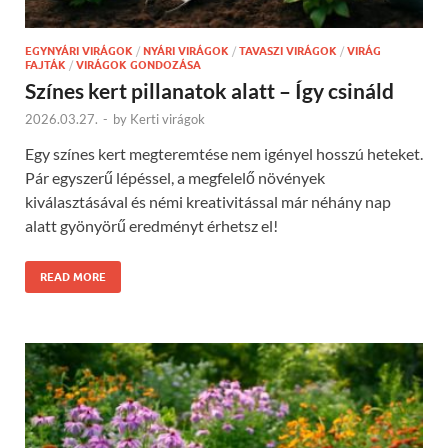
EGYNYÁRI VIRÁGOK
/
NYÁRI VIRÁGOK
/
TAVASZI VIRÁGOK
/
VIRÁG
FAJTÁK
/
VIRÁGOK GONDOZÁSA
Színes kert pillanatok alatt – Így csináld
2026.03.27.
-
by
Kerti virágok
Egy színes kert megteremtése nem igényel hosszú heteket.
Pár egyszerű lépéssel, a megfelelő növények
kiválasztásával és némi kreativitással már néhány nap
alatt gyönyörű eredményt érhetsz el!
READ MORE