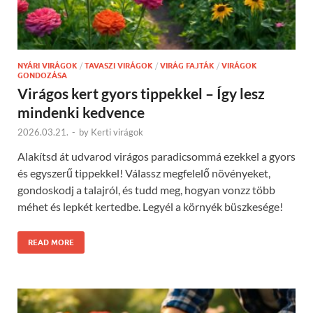
NYÁRI VIRÁGOK
/
TAVASZI VIRÁGOK
/
VIRÁG FAJTÁK
/
VIRÁGOK
GONDOZÁSA
Virágos kert gyors tippekkel – Így lesz
mindenki kedvence
2026.03.21.
-
by
Kerti virágok
Alakítsd át udvarod virágos paradicsommá ezekkel a gyors
és egyszerű tippekkel! Válassz megfelelő növényeket,
gondoskodj a talajról, és tudd meg, hogyan vonzz több
méhet és lepkét kertedbe. Legyél a környék büszkesége!
READ MORE