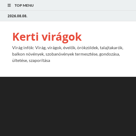
TOP MENU
2026.08.08.
Kerti virágok
Virág infók: Virág, virágok, évelők, örökzöldek, talajtakarók,
balkon növények, szobanövények termesztése, gondozása,
ültetése, szaporítása