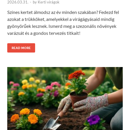
2026.03.31.
-
by
Kerti virágok
Színes kertet álmodsz az év minden szakában? Fedezd fel
azokat a trükköket, amelyekkel a virágágyásaid mindig
gyönyörűek lesznek. Ismerd meg a szezonális növények
varázsát és a gondos tervezés titkait!
READ MORE