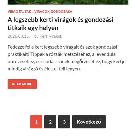
VIRÁG FAJTÁK
/
VIRÁGOK GONDOZÁSA
A legszebb kerti virágok és gondozási
titkaik egy helyen
2026.03.15.
-
by
Kerti virágok
Fedezze fel a kert legszebb virágait és azok gondozási
praktikáit! Tippek a rózsák metszéséhez, a levendula
öntözéséhez, és csodás színek megőrzéséhez, hogy kertje
mindig virágzó és élettel teli legyen.
READ MORE
1
2
3
Következő