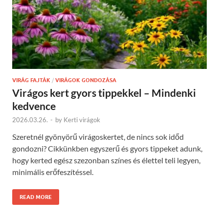
VIRÁG FAJTÁK
/
VIRÁGOK GONDOZÁSA
Virágos kert gyors tippekkel – Mindenki
kedvence
2026.03.26.
-
by
Kerti virágok
Szeretnél gyönyörű virágoskertet, de nincs sok időd
gondozni? Cikkünkben egyszerű és gyors tippeket adunk,
hogy kerted egész szezonban színes és élettel teli legyen,
minimális erőfeszítéssel.
READ MORE