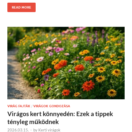
READ MORE
VIRÁG FAJTÁK
/
VIRÁGOK GONDOZÁSA
Virágos kert könnyedén: Ezek a tippek
tényleg működnek
2026.03.15.
-
by
Kerti virágok