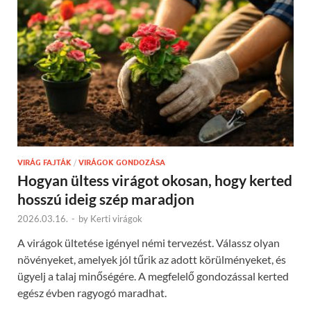
VIRÁG FAJTÁK
/
VIRÁGOK GONDOZÁSA
Hogyan ültess virágot okosan, hogy kerted
hosszú ideig szép maradjon
2026.03.16.
-
by
Kerti virágok
A virágok ültetése igényel némi tervezést. Válassz olyan
növényeket, amelyek jól tűrik az adott körülményeket, és
ügyelj a talaj minőségére. A megfelelő gondozással kerted
egész évben ragyogó maradhat.