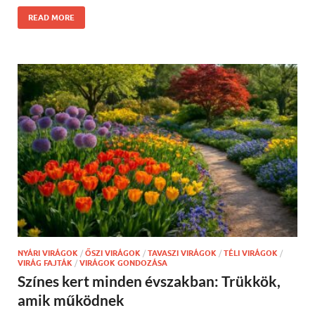
READ MORE
NYÁRI VIRÁGOK
/
ŐSZI VIRÁGOK
/
TAVASZI VIRÁGOK
/
TÉLI VIRÁGOK
/
VIRÁG FAJTÁK
/
VIRÁGOK GONDOZÁSA
Színes kert minden évszakban: Trükkök,
amik működnek