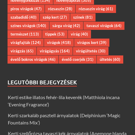
növénygondozás
(134)
növényápolás
(305)
piros virágok
(47)
rózsaszín
(28)
rózsaszín virág
(61)
szabadidő
(40)
szép kert
(27)
színek
(81)
színes virágok
(140)
sárga virág
(42)
tavaszi virágok
(64)
természet
(113)
tippek
(53)
virág
(40)
virágfajták
(124)
virágok
(418)
virágos kert
(39)
virágzás
(65)
virágágyás
(164)
virágültetés
(30)
évelő bokros virágok
(46)
évelő cserjék
(31)
ültetés
(60)
LEGUTÓBBI BEJEGYZÉSEK
Kerti estike illatos fehér-lila keverék (Matthiola incana
‘Evening Fragrance’)
Kerti szarkaláb pasztell árnyalatok (Delphinium ‘Magic
Fountains Mix’)
Kerti szellőrózsa tavaszi kék árnyalatok (Anemone blanda