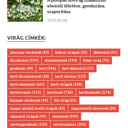
elwesii) ültetése, gondozása,
szaporítása
2023.06.08.
VIRÁG CÍMKÉK:
alacsony növények
(42)
bokros virágok
(35)
dekoráció
(41)
dísznövény
(199)
dísznövények
(194)
fehér virág
(76)
gondozás
(40)
kert
(346)
kert dekoráció
(35)
kerti dísznövények
(28)
kerti növény
(123)
kerti növények
(165)
kerti virágok
(108)
kerttervezés
(191)
kertészet
(736)
kertészkedés
(174)
közepes növények
(49)
lila virág
(65)
magas növésű évelő virágok
(42)
nagyméretű növények
(28)
népszerű virágok
(95)
növények
(445)
növénygondozás
(134)
növényápolás
(305)