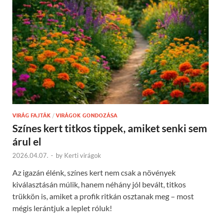
VIRÁG FAJTÁK
/
VIRÁGOK GONDOZÁSA
Színes kert titkos tippek, amiket senki sem
árul el
2026.04.07.
-
by
Kerti virágok
Az igazán élénk, színes kert nem csak a növények
kiválasztásán múlik, hanem néhány jól bevált, titkos
trükkön is, amiket a profik ritkán osztanak meg – most
mégis lerántjuk a leplet róluk!