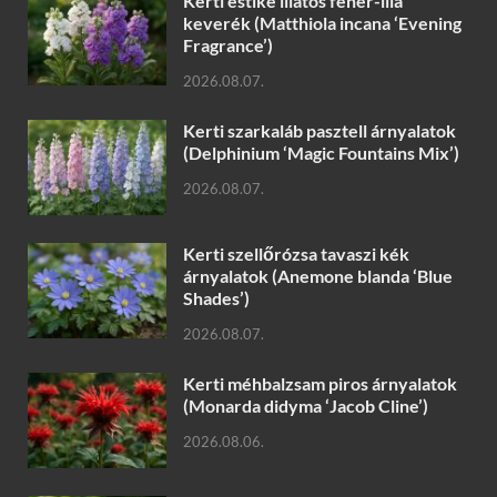
Kerti estike illatos fehér-lila
keverék (Matthiola incana ‘Evening
Fragrance’)
2026.08.07.
Kerti szarkaláb pasztell árnyalatok
(Delphinium ‘Magic Fountains Mix’)
2026.08.07.
Kerti szellőrózsa tavaszi kék
árnyalatok (Anemone blanda ‘Blue
Shades’)
2026.08.07.
Kerti méhbalzsam piros árnyalatok
(Monarda didyma ‘Jacob Cline’)
2026.08.06.