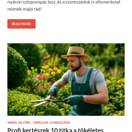
nyáron színpompás lesz, és a szomszédok is elismeréssel
néznek majd rád!
READ MORE
VIRÁG FAJTÁK
/
VIRÁGOK GONDOZÁSA
Profi kertészek 10 titka a tökéletes