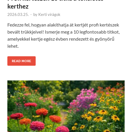
kerthez
2026.03.25.
-
by
Kerti virágok
Fedezze fel, hogyan alakíthatja át kertjét profi kertészek
bevált trükkjeivel! Ismerje meg a 10 legfontosabb titkot,
amelyekkel kertje egész évben rendezett és gyönyörű
lehet.
READ MORE