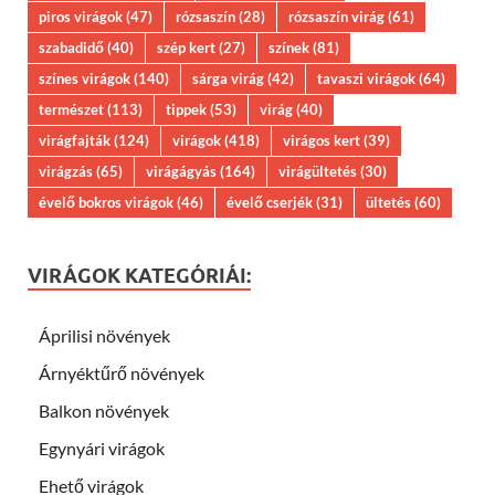
piros virágok
(47)
rózsaszín
(28)
rózsaszín virág
(61)
szabadidő
(40)
szép kert
(27)
színek
(81)
színes virágok
(140)
sárga virág
(42)
tavaszi virágok
(64)
természet
(113)
tippek
(53)
virág
(40)
virágfajták
(124)
virágok
(418)
virágos kert
(39)
virágzás
(65)
virágágyás
(164)
virágültetés
(30)
évelő bokros virágok
(46)
évelő cserjék
(31)
ültetés
(60)
VIRÁGOK KATEGÓRIÁI:
Áprilisi növények
Árnyéktűrő növények
Balkon növények
Egynyári virágok
Ehető virágok