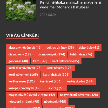
Kerti méhbalzsam lisztharmat elleni
védelme (Monarda fistulosa)
2026.08.06.
VIRÁG CÍMKÉK:
alacsony növények
(42)
bokros virágok
(35)
dekoráció
(41)
dísznövény
(199)
dísznövények
(194)
fehér virág
(76)
gondozás
(40)
kert
(346)
kert dekoráció
(35)
kerti dísznövények
(28)
kerti növény
(123)
kerti növények
(165)
kerti virágok
(108)
kerttervezés
(191)
kertészet
(736)
kertészkedés
(174)
közepes növények
(49)
lila virág
(65)
magas növésű évelő virágok
(42)
nagyméretű növények
(28)
népszerű virágok
(95)
növények
(445)