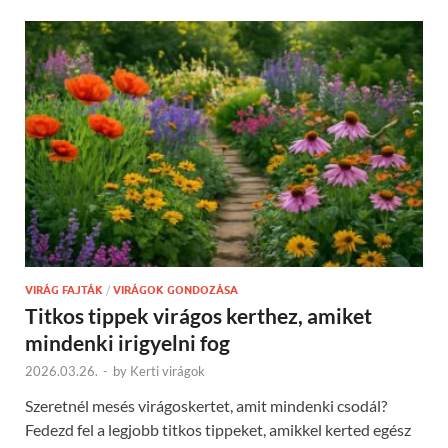
VIRÁG FAJTÁK
/
VIRÁGOK GONDOZÁSA
Titkos tippek virágos kerthez, amiket
mindenki irigyelni fog
2026.03.26.
-
by
Kerti virágok
Szeretnél mesés virágoskertet, amit mindenki csodál?
Fedezd fel a legjobb titkos tippeket, amikkel kerted egész