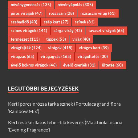
növénygondozás
(135)
növényápolás
(305)
piros virágok
(47)
rózsaszín
(28)
rózsaszín virág
(61)
szabadidő
(40)
szép kert
(27)
színek
(81)
színes virágok
(141)
sárga virág
(42)
tavaszi virágok
(65)
természet
(113)
tippek
(53)
virág
(40)
virágfajták
(124)
virágok
(418)
virágos kert
(39)
virágzás
(65)
virágágyás
(165)
virágültetés
(30)
évelő bokros virágok
(46)
évelő cserjék
(31)
ültetés
(60)
LEGUTÓBBI BEJEGYZÉSEK
Kerti porcsinrózsa tarka színek (Portulaca grandiflora
‘Rainbow Mix’)
Kerti estike illatos fehér-lila keverék (Matthiola incana
‘Evening Fragrance’)