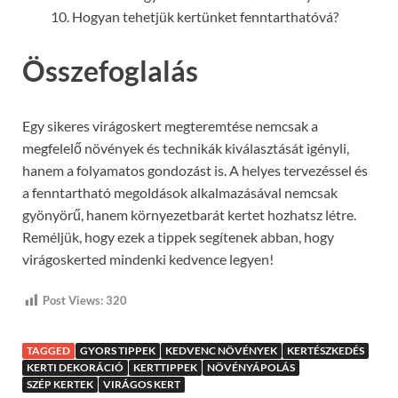
Hogyan tehetjük kertünket fenntarthatóvá?
Összefoglalás
Egy sikeres virágoskert megteremtése nemcsak a
megfelelő növények és technikák kiválasztását igényli,
hanem a folyamatos gondozást is. A helyes tervezéssel és
a fenntartható megoldások alkalmazásával nemcsak
gyönyörű, hanem környezetbarát kertet hozhatsz létre.
Reméljük, hogy ezek a tippek segítenek abban, hogy
virágoskerted mindenki kedvence legyen!
Post Views:
320
TAGGED
GYORS TIPPEK
KEDVENC NÖVÉNYEK
KERTÉSZKEDÉS
KERTI DEKORÁCIÓ
KERTTIPPEK
NÖVÉNYÁPOLÁS
SZÉP KERTEK
VIRÁGOS KERT