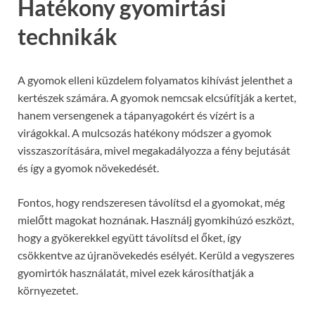
Hatékony gyomirtási
technikák
A gyomok elleni küzdelem folyamatos kihívást jelenthet a
kertészek számára. A gyomok nemcsak elcsúfítják a kertet,
hanem versengenek a tápanyagokért és vízért is a
virágokkal. A mulcsozás hatékony módszer a gyomok
visszaszorítására, mivel megakadályozza a fény bejutását
és így a gyomok növekedését.
Fontos, hogy rendszeresen távolítsd el a gyomokat, még
mielőtt magokat hoznának. Használj gyomkihúzó eszközt,
hogy a gyökerekkel együtt távolítsd el őket, így
csökkentve az újranövekedés esélyét. Kerüld a vegyszeres
gyomirtók használatát, mivel ezek károsíthatják a
környezetet.