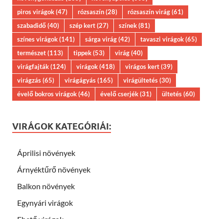
piros virágok
(47)
rózsaszín
(28)
rózsaszín virág
(61)
szabadidő
(40)
szép kert
(27)
színek
(81)
színes virágok
(141)
sárga virág
(42)
tavaszi virágok
(65)
természet
(113)
tippek
(53)
virág
(40)
virágfajták
(124)
virágok
(418)
virágos kert
(39)
virágzás
(65)
virágágyás
(165)
virágültetés
(30)
évelő bokros virágok
(46)
évelő cserjék
(31)
ültetés
(60)
VIRÁGOK KATEGÓRIÁI:
Áprilisi növények
Árnyéktűrő növények
Balkon növények
Egynyári virágok