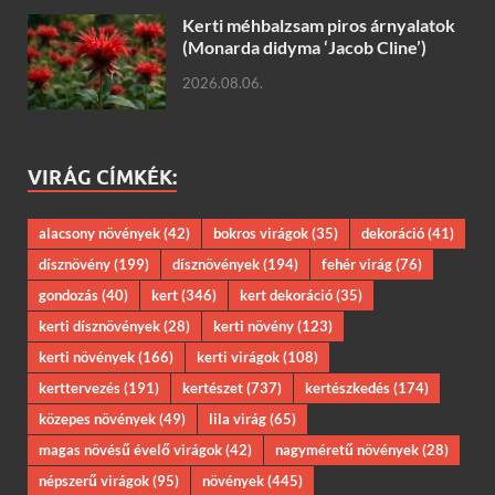
Kerti méhbalzsam piros árnyalatok
(Monarda didyma ‘Jacob Cline’)
2026.08.06.
VIRÁG CÍMKÉK:
alacsony növények
(42)
bokros virágok
(35)
dekoráció
(41)
dísznövény
(199)
dísznövények
(194)
fehér virág
(76)
gondozás
(40)
kert
(346)
kert dekoráció
(35)
kerti dísznövények
(28)
kerti növény
(123)
kerti növények
(166)
kerti virágok
(108)
kerttervezés
(191)
kertészet
(737)
kertészkedés
(174)
közepes növények
(49)
lila virág
(65)
magas növésű évelő virágok
(42)
nagyméretű növények
(28)
népszerű virágok
(95)
növények
(445)