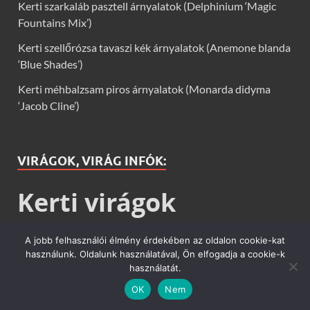
Kerti szarkaláb pasztell árnyalatok (Delphinium ‘Magic
Fountains Mix’)
Kerti szellőrózsa tavaszi kék árnyalatok (Anemone blanda
‘Blue Shades’)
Kerti méhbalzsam piros árnyalatok (Monarda didyma
‘Jacob Cline’)
VIRÁGOK, VIRÁG INFÓK:
Kerti virágok
Virág infók: Virág, virágok, évelők, örökzöldek, talajtakarók,
A jobb felhasználói élmény érdekében az oldalon cookie-kat
balkon növények, szobanövények termesztése, gondozása,
használunk. Oldalunk használatával, Ön elfogadja a cookie-k
ültetése, szaporítása
használatát.
OK
Nem
TÁRSOLDALAK