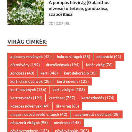
A pompás hóvirág (Galanthus
elwesii) ültetése, gondozása,
szaporítása
2023.06.08.
VIRÁG CÍMKÉK:
alacsony növények
(42)
bokros virágok
(35)
dekoráció
(41)
dísznövény
(199)
dísznövények
(194)
fehér virág
(76)
gondozás
(40)
kert
(346)
kert dekoráció
(35)
kerti dísznövények
(28)
kerti növény
(123)
kerti növények
(166)
kerti virágok
(108)
kerttervezés
(191)
kertészet
(737)
kertészkedés
(174)
közepes növények
(49)
lila virág
(65)
magas növésű évelő virágok
(42)
nagyméretű növények
(28)
népszerű virágok
(95)
növények
(445)
növénygondozás
(135)
növényápolás
(305)