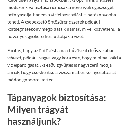
módszer kiválasztása nemcsak a növények egészségét
befolyásolja, hanem a vízfelhasználást is hatékonyabbá
teheti. A csepegtető öntözőrendszerek például
költséghatékony megoldást kínálnak, mivel közvetlenül a
növények gyökereihez juttatják a vizet.
Fontos, hogy az öntözést a nap hűvösebb időszakában
végezd, például reggel vagy kora este, hogy minimalizáld a
víz elpárolgását. Az esővízgyűjtés is nagyszerű módja
annak, hogy csökkentsd a vízszámlát és környezetbarát
módon gondozd kerted.
Tápanyagok biztosítása:
Milyen trágyát
használjunk?