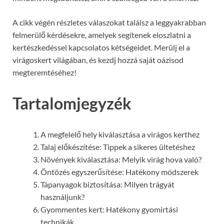
A cikk végén részletes válaszokat találsz a leggyakrabban
felmerülő kérdésekre, amelyek segítenek eloszlatni a
kertészkedéssel kapcsolatos kétségeidet. Merülj el a
virágoskert világában, és kezdj hozzá saját oázisod
megteremtéséhez!
Tartalomjegyzék
A megfelelő hely kiválasztása a virágos kerthez
Talaj előkészítése: Tippek a sikeres ültetéshez
Növények kiválasztása: Melyik virág hova való?
Öntözés egyszerűsítése: Hatékony módszerek
Tápanyagok biztosítása: Milyen trágyát
használjunk?
Gyommentes kert: Hatékony gyomirtási
technikák