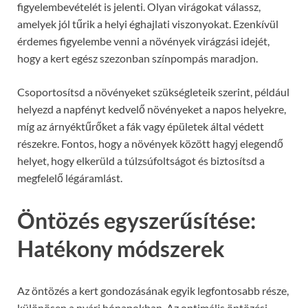
figyelembevételét is jelenti. Olyan virágokat válassz,
amelyek jól tűrik a helyi éghajlati viszonyokat. Ezenkívül
érdemes figyelembe venni a növények virágzási idejét,
hogy a kert egész szezonban színpompás maradjon.
Csoportosítsd a növényeket szükségleteik szerint, például
helyezd a napfényt kedvelő növényeket a napos helyekre,
míg az árnyéktűrőket a fák vagy épületek által védett
részekre. Fontos, hogy a növények között hagyj elegendő
helyet, hogy elkerüld a túlzsúfoltságot és biztosítsd a
megfelelő légáramlást.
Öntözés egyszerűsítése:
Hatékony módszerek
Az öntözés a kert gondozásának egyik legfontosabb része,
különösen a nyári hónapokban. Az optimális öntözési