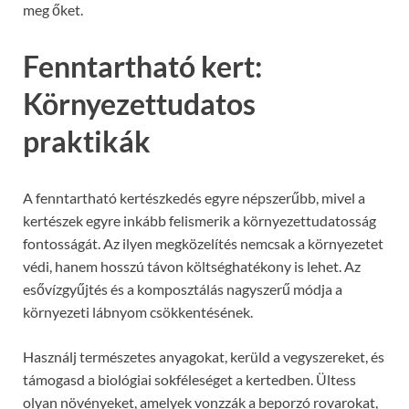
meg őket.
Fenntartható kert:
Környezettudatos
praktikák
A fenntartható kertészkedés egyre népszerűbb, mivel a
kertészek egyre inkább felismerik a környezettudatosság
fontosságát. Az ilyen megközelítés nemcsak a környezetet
védi, hanem hosszú távon költséghatékony is lehet. Az
esővízgyűjtés és a komposztálás nagyszerű módja a
környezeti lábnyom csökkentésének.
Használj természetes anyagokat, kerüld a vegyszereket, és
támogasd a biológiai sokféleséget a kertedben. Ültess
olyan növényeket, amelyek vonzzák a beporzó rovarokat,