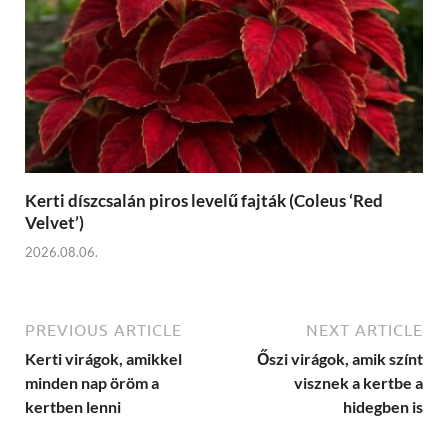
Kerti díszcsalán piros levelű fajták (Coleus ‘Red
Velvet’)
2026.08.06.
PREVIOUS ARTICLE
NEXT ARTICLE
Kerti virágok, amikkel
Őszi virágok, amik színt
minden nap öröm a
visznek a kertbe a
kertben lenni
hidegben is