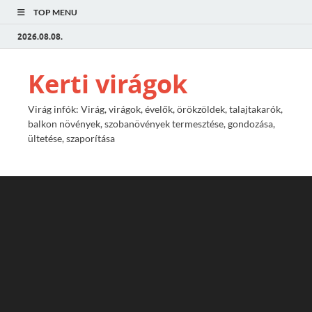
TOP MENU
2026.08.08.
Kerti virágok
Virág infók: Virág, virágok, évelők, örökzöldek, talajtakarók,
balkon növények, szobanövények termesztése, gondozása,
ültetése, szaporítása