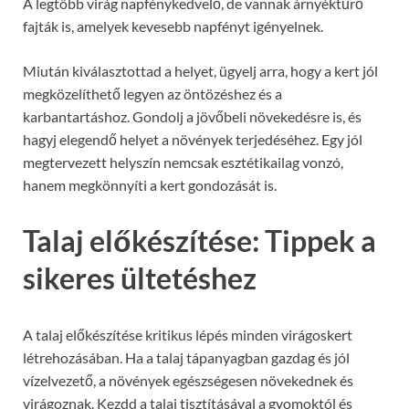
A legtöbb virág napfénykedvelő, de vannak árnyéktűrő
fajták is, amelyek kevesebb napfényt igényelnek.
Miután kiválasztottad a helyet, ügyelj arra, hogy a kert jól
megközelíthető legyen az öntözéshez és a
karbantartáshoz. Gondolj a jövőbeli növekedésre is, és
hagyj elegendő helyet a növények terjedéséhez. Egy jól
megtervezett helyszín nemcsak esztétikailag vonzó,
hanem megkönnyíti a kert gondozását is.
Talaj előkészítése: Tippek a
sikeres ültetéshez
A talaj előkészítése kritikus lépés minden virágoskert
létrehozásában. Ha a talaj tápanyagban gazdag és jól
vízelvezető, a növények egészségesen növekednek és
virágoznak. Kezdd a talaj tisztításával a gyomoktól és