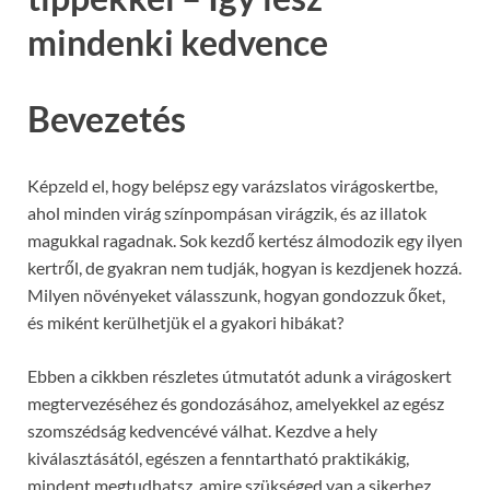
mindenki kedvence
Bevezetés
Képzeld el, hogy belépsz egy varázslatos virágoskertbe,
ahol minden virág színpompásan virágzik, és az illatok
magukkal ragadnak. Sok kezdő kertész álmodozik egy ilyen
kertről, de gyakran nem tudják, hogyan is kezdjenek hozzá.
Milyen növényeket válasszunk, hogyan gondozzuk őket,
és miként kerülhetjük el a gyakori hibákat?
Ebben a cikkben részletes útmutatót adunk a virágoskert
megtervezéséhez és gondozásához, amelyekkel az egész
szomszédság kedvencévé válhat. Kezdve a hely
kiválasztásától, egészen a fenntartható praktikákig,
mindent megtudhatsz, amire szükséged van a sikerhez.