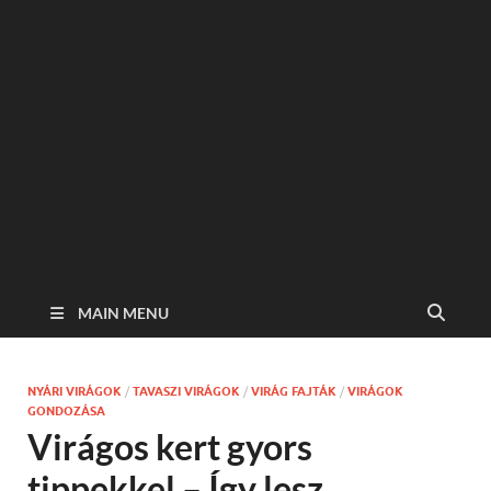
MAIN MENU
NYÁRI VIRÁGOK
/
TAVASZI VIRÁGOK
/
VIRÁG FAJTÁK
/
VIRÁGOK
GONDOZÁSA
Virágos kert gyors
tippekkel – Így lesz