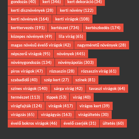
gondozás
(40)
kert
(346)
kert dekoráció
(34)
kerti dísznövények
(28)
kerti növény
(122)
kerti növények
(164)
kerti virágok
(108)
kerttervezés
(191)
kertészet
(734)
kertészkedés
(174)
közepes növények
(49)
lila virág
(65)
magas növésű évelő virágok
(42)
nagyméretű növények
(28)
népszerű virágok
(95)
növények
(445)
növénygondozás
(134)
növényápolás
(303)
piros virágok
(47)
rózsaszín
(28)
rózsaszín virág
(61)
szabadidő
(40)
szép kert
(27)
színek
(81)
színes virágok
(140)
sárga virág
(42)
tavaszi virágok
(64)
természet
(113)
tippek
(53)
virág
(40)
virágfajták
(124)
virágok
(417)
virágos kert
(39)
virágzás
(65)
virágágyás
(163)
virágültetés
(30)
évelő bokros virágok
(46)
évelő cserjék
(31)
ültetés
(60)