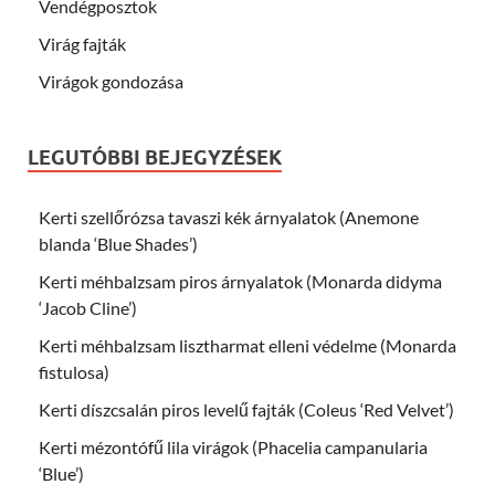
Vendégposztok
Virág fajták
Virágok gondozása
LEGUTÓBBI BEJEGYZÉSEK
Kerti szellőrózsa tavaszi kék árnyalatok (Anemone
blanda ‘Blue Shades’)
Kerti méhbalzsam piros árnyalatok (Monarda didyma
‘Jacob Cline’)
Kerti méhbalzsam lisztharmat elleni védelme (Monarda
fistulosa)
Kerti díszcsalán piros levelű fajták (Coleus ‘Red Velvet’)
Kerti mézontófű lila virágok (Phacelia campanularia
‘Blue’)