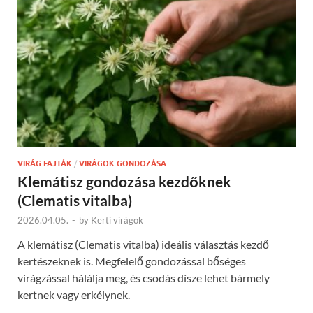
VIRÁG FAJTÁK
/
VIRÁGOK GONDOZÁSA
Klemátisz gondozása kezdőknek
(Clematis vitalba)
2026.04.05.
-
by
Kerti virágok
A klemátisz (Clematis vitalba) ideális választás kezdő
kertészeknek is. Megfelelő gondozással bőséges
virágzással hálálja meg, és csodás dísze lehet bármely
kertnek vagy erkélynek.