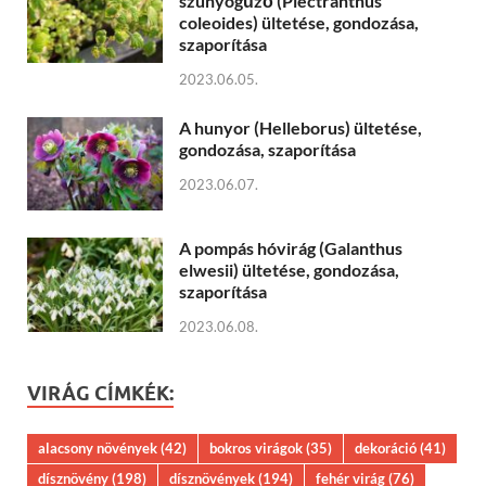
szúnyogűző (Plectranthus
coleoides) ültetése, gondozása,
szaporítása
2023.06.05.
A hunyor (Helleborus) ültetése,
gondozása, szaporítása
2023.06.07.
A pompás hóvirág (Galanthus
elwesii) ültetése, gondozása,
szaporítása
2023.06.08.
VIRÁG CÍMKÉK:
alacsony növények
(42)
bokros virágok
(35)
dekoráció
(41)
dísznövény
(198)
dísznövények
(194)
fehér virág
(76)