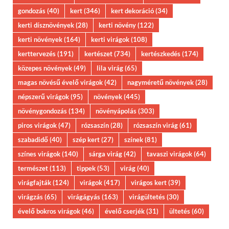
gondozás
(40)
kert
(346)
kert dekoráció
(34)
kerti dísznövények
(28)
kerti növény
(122)
kerti növények
(164)
kerti virágok
(108)
kerttervezés
(191)
kertészet
(734)
kertészkedés
(174)
közepes növények
(49)
lila virág
(65)
magas növésű évelő virágok
(42)
nagyméretű növények
(28)
népszerű virágok
(95)
növények
(445)
növénygondozás
(134)
növényápolás
(303)
piros virágok
(47)
rózsaszín
(28)
rózsaszín virág
(61)
szabadidő
(40)
szép kert
(27)
színek
(81)
színes virágok
(140)
sárga virág
(42)
tavaszi virágok
(64)
természet
(113)
tippek
(53)
virág
(40)
virágfajták
(124)
virágok
(417)
virágos kert
(39)
virágzás
(65)
virágágyás
(163)
virágültetés
(30)
évelő bokros virágok
(46)
évelő cserjék
(31)
ültetés
(60)