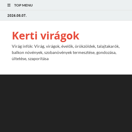
TOP MENU
2026.08.07.
Kerti virágok
Virág infók: Virág, virágok, évelők, örökzöldek, talajtakarók,
balkon növények, szobanövények termesztése, gondozása,
ültetése, szaporítása