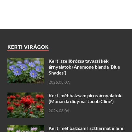
KERTI VIRÁGOK
Kerti szellőrózsa tavaszi kék
árnyalatok (Anemone blanda ‘Blue
Shades’)
2026.08.07.
Kerti méhbalzsam piros árnyalatok
(Monarda didyma ‘Jacob Cline’)
2026.08.06.
Kerti méhbalzsam lisztharmat elleni