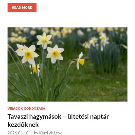
READ MORE
VIRÁGOK GONDOZÁSA
Tavaszi hagymások – ültetési naptár
kezdőknek
2026.01.10.
-
by
Kerti virágok