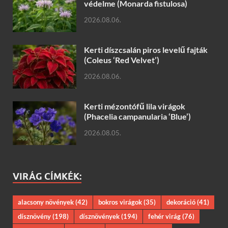
védelme (Monarda fistulosa)
2026.08.06.
Kerti díszcsalán piros levelű fajták
(Coleus ‘Red Velvet’)
2026.08.06.
Kerti mézontófű lila virágok
(Phacelia campanularia ‘Blue’)
2026.08.05.
VIRÁG CÍMKÉK:
alacsony növények
(42)
bokros virágok
(35)
dekoráció
(41)
dísznövény
(198)
dísznövények
(194)
fehér virág
(76)