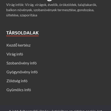
Virág infók: Virág, virágok, évelők, örökzöldek, talajtakarók,
balkon növények, szobanövények termesztése, gondozása,
ültetése, szaporítása
TÁRSOLDALAK
Kezdő kertész
Virág infó
Szobanövény infó
Gyógynövény infó
Zöldség infó
Gyümölcs infó