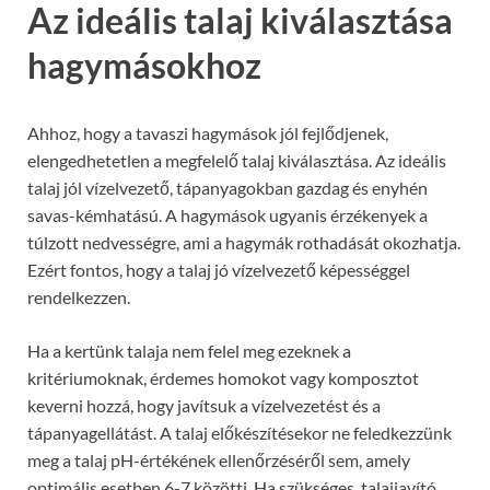
Az ideális talaj kiválasztása
hagymásokhoz
Ahhoz, hogy a tavaszi hagymások jól fejlődjenek,
elengedhetetlen a megfelelő talaj kiválasztása. Az ideális
talaj jól vízelvezető, tápanyagokban gazdag és enyhén
savas-kémhatású. A hagymások ugyanis érzékenyek a
túlzott nedvességre, ami a hagymák rothadását okozhatja.
Ezért fontos, hogy a talaj jó vízelvezető képességgel
rendelkezzen.
Ha a kertünk talaja nem felel meg ezeknek a
kritériumoknak, érdemes homokot vagy komposztot
keverni hozzá, hogy javítsuk a vízelvezetést és a
tápanyagellátást. A talaj előkészítésekor ne feledkezzünk
meg a talaj pH-értékének ellenőrzéséről sem, amely
optimális esetben 6-7 közötti. Ha szükséges, talajjavító