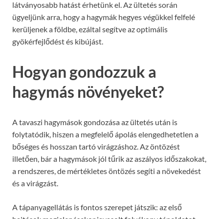
látványosabb hatást érhetünk el. Az ültetés során
ügyeljünk arra, hogy a hagymák hegyes végükkel felfelé
kerüljenek a földbe, ezáltal segítve az optimális
gyökérfejlődést és kibújást.
Hogyan gondozzuk a
hagymás növényeket?
A tavaszi hagymások gondozása az ültetés után is
folytatódik, hiszen a megfelelő ápolás elengedhetetlen a
bőséges és hosszan tartó virágzáshoz. Az öntözést
illetően, bár a hagymások jól tűrik az aszályos időszakokat,
a rendszeres, de mértékletes öntözés segíti a növekedést
és a virágzást.
A tápanyagellátás is fontos szerepet játszik: az első