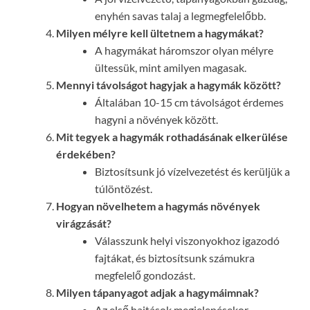
enyhén savas talaj a legmegfelelőbb.
Milyen mélyre kell ültetnem a hagymákat?
A hagymákat háromszor olyan mélyre
ültessük, mint amilyen magasak.
Mennyi távolságot hagyjak a hagymák között?
Általában 10-15 cm távolságot érdemes
hagyni a növények között.
Mit tegyek a hagymák rothadásának elkerülése
érdekében?
Biztosítsunk jó vízelvezetést és kerüljük a
túlöntözést.
Hogyan növelhetem a hagymás növények
virágzását?
Válasszunk helyi viszonyokhoz igazodó
fajtákat, és biztosítsunk számukra
megfelelő gondozást.
Milyen tápanyagot adjak a hagymáimnak?
Az első hajtások megjelenésekor