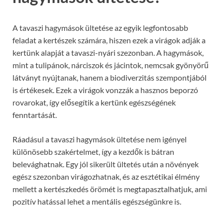
A tavaszi hagymások ültetése az egyik legfontosabb
feladat a kertészek számára, hiszen ezek a virágok adják a
kertünk alapját a tavaszi-nyári szezonban. A hagymások,
mint a tulipánok, nárciszok és jácintok, nemcsak gyönyörű
látványt nyújtanak, hanem a biodiverzitás szempontjából
is értékesek. Ezek a virágok vonzzák a hasznos beporzó
rovarokat, így elősegítik a kertünk egészségének
fenntartását.
Ráadásul a tavaszi hagymások ültetése nem igényel
különösebb szakértelmet, így a kezdők is bátran
belevághatnak. Egy jól sikerült ültetés után a növények
egész szezonban virágozhatnak, és az esztétikai élmény
mellett a kertészkedés örömét is megtapasztalhatjuk, ami
pozitív hatással lehet a mentális egészségünkre is.