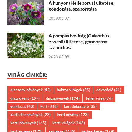
A hunyor (Helleborus) ültetése,
gondozása, szaporítása
2023.06.07.
A pompás hóvirág (Galanthus
elwesii) ültetése, gondozása,
szaporítása
2023.06.08.
VIRÁG CÍMKÉK:
alacsony növények
(42)
bokros virágok
(35)
dekoráció
(41)
dísznövény
(199)
dísznövények
(194)
fehér virág
(76)
gondozás
(40)
kert
(346)
kert dekoráció
(35)
kerti dísznövények
(28)
kerti növény
(123)
kerti növények
(165)
kerti virágok
(108)
kerttervezés
(191)
kertészet
(736)
kertészkedés
(174)