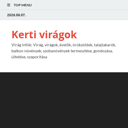
TOP MENU
2026.08.07.
Kerti virágok
Virág infók: Virág, virágok, évelők, örökzöldek, talajtakarók,
balkon növények, szobanövények termesztése, gondozása,
ültetése, szaporítása