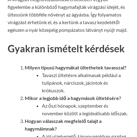
figyelembe a különböző hagymafajták virágzási idejét, és
ültessünk többféle növényt az ágyásba. Így folyamatos
virágzást érhetünk el, és a kertünk a tavasz kezdetétől
egészen a nyár közepéig pompázatos látványt nyújt majd.
Gyakran ismételt kérdések
Milyen típusú hagymákat ültethetek tavasszal?
Tavaszi ültetésre alkalmasak például a
tulipánok, nárciszok, jácintok és
krókuszok.
Mikor a legjobb idő a hagymások ültetésére?
Az őszi hónapok, szeptember és
november között a legideálisabb időszak.
Hogyan válasszak megfelelő talajt a
hagymáimnak?
A jól vízelvezető, tápanyagokban gazdag,