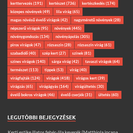
kerttervezés
(191)
kertészet
(736)
kertészkedés
(174)
közepes növények
(49)
lila virág
(65)
magas növésű évelő virágok
(42)
nagyméretű növények
(28)
népszerű virágok
(95)
növények
(445)
növénygondozás
(134)
növényápolás
(305)
piros virágok
(47)
rózsaszín
(28)
rózsaszín virág
(61)
szabadidő
(40)
szép kert
(27)
színek
(81)
színes virágok
(140)
sárga virág
(42)
tavaszi virágok
(64)
természet
(113)
tippek
(53)
virág
(40)
virágfajták
(124)
virágok
(418)
virágos kert
(39)
virágzás
(65)
virágágyás
(164)
virágültetés
(30)
évelő bokros virágok
(46)
évelő cserjék
(31)
ültetés
(60)
LEGUTÓBBI BEJEGYZÉSEK
Kerti estike illatos fehér-lila keverék (Matthiola incana