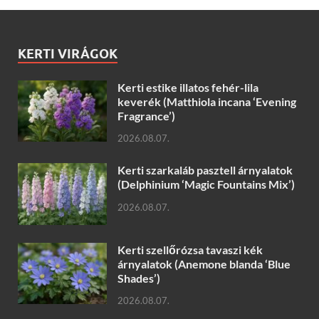
KERTI VIRÁGOK
Kerti estike illatos fehér-lila
keverék (Matthiola incana ‘Evening
Fragrance’)
2026.08.07.
Kerti szarkaláb pasztell árnyalatok
(Delphinium ‘Magic Fountains Mix’)
2026.08.07.
Kerti szellőrózsa tavaszi kék
árnyalatok (Anemone blanda ‘Blue
Shades’)
2026.08.07.