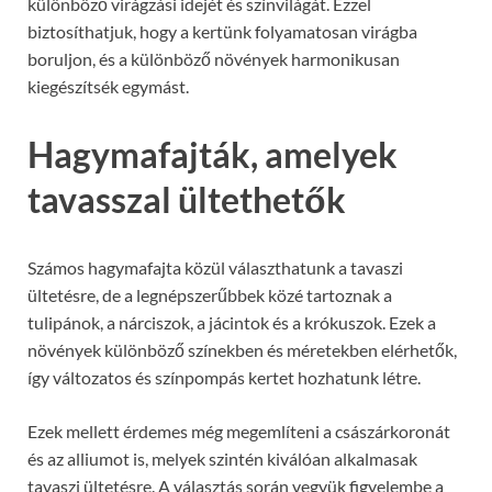
különböző virágzási idejét és színvilágát. Ezzel
biztosíthatjuk, hogy a kertünk folyamatosan virágba
boruljon, és a különböző növények harmonikusan
kiegészítsék egymást.
Hagymafajták, amelyek
tavasszal ültethetők
Számos hagymafajta közül választhatunk a tavaszi
ültetésre, de a legnépszerűbbek közé tartoznak a
tulipánok, a nárciszok, a jácintok és a krókuszok. Ezek a
növények különböző színekben és méretekben elérhetők,
így változatos és színpompás kertet hozhatunk létre.
Ezek mellett érdemes még megemlíteni a császárkoronát
és az alliumot is, melyek szintén kiválóan alkalmasak
tavaszi ültetésre. A választás során vegyük figyelembe a