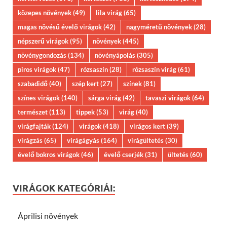
közepes növények
(49)
lila virág
(65)
magas növésű évelő virágok
(42)
nagyméretű növények
(28)
népszerű virágok
(95)
növények
(445)
növénygondozás
(134)
növényápolás
(305)
piros virágok
(47)
rózsaszín
(28)
rózsaszín virág
(61)
szabadidő
(40)
szép kert
(27)
színek
(81)
színes virágok
(140)
sárga virág
(42)
tavaszi virágok
(64)
természet
(113)
tippek
(53)
virág
(40)
virágfajták
(124)
virágok
(418)
virágos kert
(39)
virágzás
(65)
virágágyás
(164)
virágültetés
(30)
évelő bokros virágok
(46)
évelő cserjék
(31)
ültetés
(60)
VIRÁGOK KATEGÓRIÁI:
Áprilisi növények