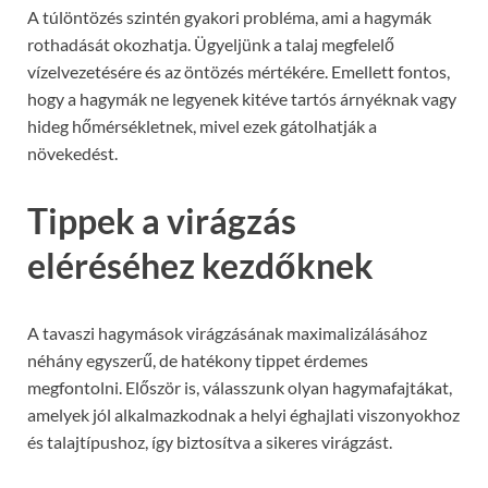
A túlöntözés szintén gyakori probléma, ami a hagymák
rothadását okozhatja. Ügyeljünk a talaj megfelelő
vízelvezetésére és az öntözés mértékére. Emellett fontos,
hogy a hagymák ne legyenek kitéve tartós árnyéknak vagy
hideg hőmérsékletnek, mivel ezek gátolhatják a
növekedést.
Tippek a virágzás
eléréséhez kezdőknek
A tavaszi hagymások virágzásának maximalizálásához
néhány egyszerű, de hatékony tippet érdemes
megfontolni. Először is, válasszunk olyan hagymafajtákat,
amelyek jól alkalmazkodnak a helyi éghajlati viszonyokhoz
és talajtípushoz, így biztosítva a sikeres virágzást.