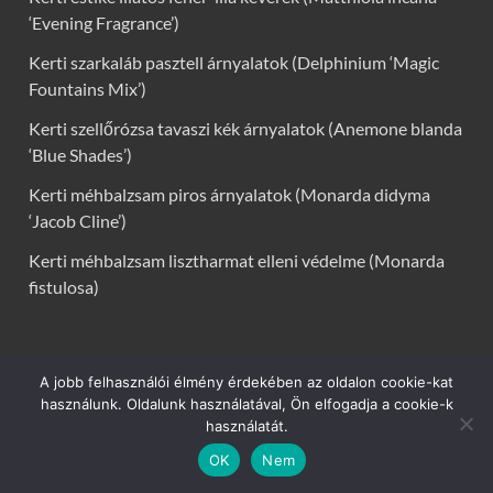
‘Evening Fragrance’)
Kerti szarkaláb pasztell árnyalatok (Delphinium ‘Magic
Fountains Mix’)
Kerti szellőrózsa tavaszi kék árnyalatok (Anemone blanda
‘Blue Shades’)
Kerti méhbalzsam piros árnyalatok (Monarda didyma
‘Jacob Cline’)
Kerti méhbalzsam lisztharmat elleni védelme (Monarda
fistulosa)
VIRÁGOK, VIRÁG INFÓK:
A jobb felhasználói élmény érdekében az oldalon cookie-kat
használunk. Oldalunk használatával, Ön elfogadja a cookie-k
Kerti virágok
használatát.
OK
Nem
Virág infók: Virág, virágok, évelők, örökzöldek, talajtakarók,