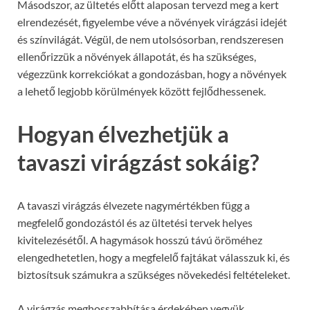
Másodszor, az ültetés előtt alaposan tervezd meg a kert
elrendezését, figyelembe véve a növények virágzási idejét
és színvilágát. Végül, de nem utolsósorban, rendszeresen
ellenőrizzük a növények állapotát, és ha szükséges,
végezzünk korrekciókat a gondozásban, hogy a növények
a lehető legjobb körülmények között fejlődhessenek.
Hogyan élvezhetjük a
tavaszi virágzást sokáig?
A tavaszi virágzás élvezete nagymértékben függ a
megfelelő gondozástól és az ültetési tervek helyes
kivitelezésétől. A hagymások hosszú távú öröméhez
elengedhetetlen, hogy a megfelelő fajtákat válasszuk ki, és
biztosítsuk számukra a szükséges növekedési feltételeket.
A virágzás meghosszabbítása érdekében vegyük