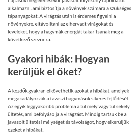
hajtások megjelenésekor javasolt folyékony tápoldatot
alkalmazni, ami biztosítja a növények számára a szükséges
tápanyagokat. A virágzás után is érdemes figyelni a
növényekre, eltávolítani az elhervadt virágokat és
leveleket, hogy a hagymák energiát takarítsanak meg a
következő szezonra.
Gyakori hibák: Hogyan
kerüljük el őket?
A kezdők gyakran elkövethetik azokat a hibákat, amelyek
megakadályozzák a tavaszi hagymások sikeres fejlődését.
Az egyik leggyakoribb probléma a túl mély vagy túl sekély
ültetés, ami befolyásolja a virágzást. Mindig tartsuk be a
javasolt ültetési mélységet és távolságot, hogy elkerüljük
ezeket a hibákat.