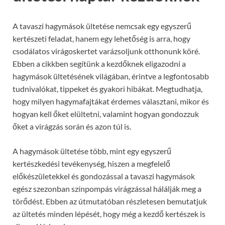
A tavaszi hagymások ültetése nemcsak egy egyszerű
kertészeti feladat, hanem egy lehetőség is arra, hogy
csodálatos virágoskertet varázsoljunk otthonunk köré.
Ebben a cikkben segítünk a kezdőknek eligazodni a
hagymások ültetésének világában, érintve a legfontosabb
tudnivalókat, tippeket és gyakori hibákat. Megtudhatja,
hogy milyen hagymafajtákat érdemes választani, mikor és
hogyan kell őket elültetni, valamint hogyan gondozzuk
őket a virágzás során és azon túl is.
A hagymások ültetése több, mint egy egyszerű
kertészkedési tevékenység, hiszen a megfelelő
előkészületekkel és gondozással a tavaszi hagymások
egész szezonban színpompás virágzással hálálják meg a
törődést. Ebben az útmutatóban részletesen bemutatjuk
az ültetés minden lépését, hogy még a kezdő kertészek is