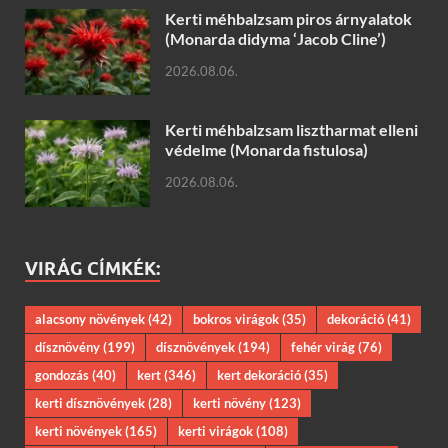
Kerti méhbalzsam piros árnyalatok
(Monarda didyma ‘Jacob Cline’)
2026.08.06.
Kerti méhbalzsam lisztharmat elleni
védelme (Monarda fistulosa)
2026.08.06.
VIRÁG CÍMKÉK:
alacsony növények
(42)
bokros virágok
(35)
dekoráció
(41)
dísznövény
(199)
dísznövények
(194)
fehér virág
(76)
gondozás
(40)
kert
(346)
kert dekoráció
(35)
kerti dísznövények
(28)
kerti növény
(123)
kerti növények
(165)
kerti virágok
(108)