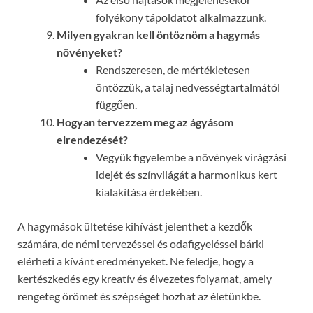
folyékony tápoldatot alkalmazzunk.
Milyen gyakran kell öntöznöm a hagymás
növényeket?
Rendszeresen, de mértékletesen
öntözzük, a talaj nedvességtartalmától
függően.
Hogyan tervezzem meg az ágyásom
elrendezését?
Vegyük figyelembe a növények virágzási
idejét és színvilágát a harmonikus kert
kialakítása érdekében.
A hagymások ültetése kihívást jelenthet a kezdők
számára, de némi tervezéssel és odafigyeléssel bárki
elérheti a kívánt eredményeket. Ne feledje, hogy a
kertészkedés egy kreatív és élvezetes folyamat, amely
rengeteg örömet és szépséget hozhat az életünkbe.