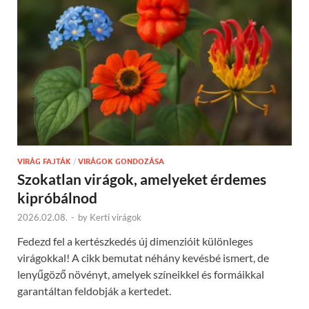
VIRÁG FAJTÁK
/
VIRÁGOK GONDOZÁSA
Szokatlan virágok, amelyeket érdemes
kipróbálnod
2026.02.08.
-
by
Kerti virágok
Fedezd fel a kertészkedés új dimenzióit különleges
virágokkal! A cikk bemutat néhány kevésbé ismert, de
lenyűgöző növényt, amelyek színeikkel és formáikkal
garantáltan feldobják a kertedet.