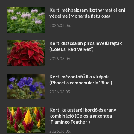
Kerti méhbalzsam lisztharmat elleni
védelme (Monarda fistulosa)
2026.08.06.
Kerti díszcsalán piros levelű fajták
(Coleus ‘Red Velvet’)
2026.08.06.
Kerti mézontófű lila virágok
(Phacelia campanularia ‘Blue’)
2026.08.05.
Kerti kakastaréj bordó és arany
kombináció (Celosia argentea
‘Flamingo Feather’)
2026.08.05.