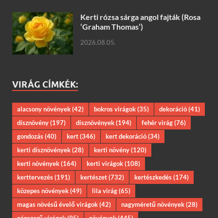
Kerti rózsa sárga angol fajták (Rosa
‘Graham Thomas’)
2026.08.05.
VIRÁG CÍMKÉK:
alacsony növények
(42)
bokros virágok
(35)
dekoráció
(41)
dísznövény
(197)
dísznövények
(194)
fehér virág
(76)
gondozás
(40)
kert
(346)
kert dekoráció
(34)
kerti dísznövények
(28)
kerti növény
(120)
kerti növények
(164)
kerti virágok
(108)
kerttervezés
(191)
kertészet
(732)
kertészkedés
(174)
közepes növények
(49)
lila virág
(65)
magas növésű évelő virágok
(42)
nagyméretű növények
(28)
népszerű virágok
(95)
növények
(445)