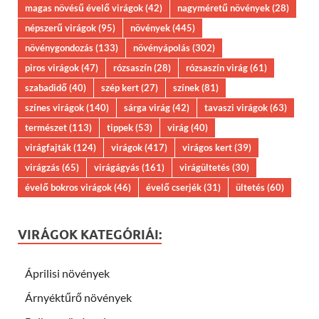
magas növésű évelő virágok
(42)
nagyméretű növények
(28)
népszerű virágok
(95)
növények
(445)
növénygondozás
(133)
növényápolás
(302)
piros virágok
(47)
rózsaszín
(28)
rózsaszín virág
(61)
szabadidő
(40)
szép kert
(27)
színek
(81)
színes virágok
(140)
sárga virág
(42)
tavaszi virágok
(63)
természet
(113)
tippek
(53)
virág
(40)
virágfajták
(124)
virágok
(417)
virágos kert
(39)
virágzás
(65)
virágágyás
(161)
virágültetés
(30)
évelő bokros virágok
(46)
évelő cserjék
(31)
ültetés
(60)
VIRÁGOK KATEGÓRIÁI:
Áprilisi növények
Árnyéktűrő növények