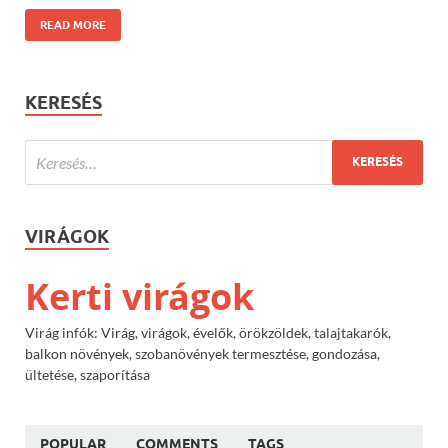
READ MORE
KERESÉS
VIRÁGOK
Kerti virágok
Virág infók: Virág, virágok, évelők, örökzöldek, talajtakarók,
balkon növények, szobanövények termesztése, gondozása,
ültetése, szaporítása
POPULAR
COMMENTS
TAGS