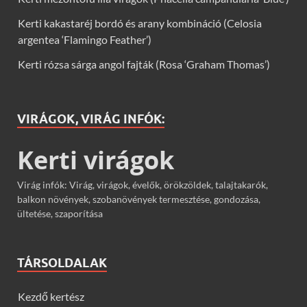
Kerti kakastaréj bordó és arany kombináció (Celosia
argentea ‘Flamingo Feather’)
Kerti rózsa sárga angol fajták (Rosa ‘Graham Thomas’)
VIRÁGOK, VIRÁG INFÓK:
Kerti virágok
Virág infók: Virág, virágok, évelők, örökzöldek, talajtakarók,
balkon növények, szobanövények termesztése, gondozása,
ültetése, szaporítása
TÁRSOLDALAK
Kezdő kertész