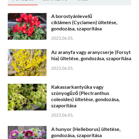
A borostyánlevelű
ciklámen (Cyclamen) ültetése,
gondozása, szaporítása
2023.06.05.
Az aranyfa vagy aranycserje (Forsyt
hia) ültetése, gondozása, szaporítása
2023.06.05.
Kakassarkantyúka vagy
szúnyogűző (Plectranthus
coleoides) ültetése, gondozása,
szaporítása
2023.06.05.
A hunyor (Helleborus) ültetése,
gondozása, szaporítása