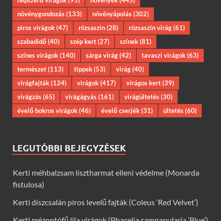
növénygondozás
(133)
növényápolás
(302)
piros virágok
(47)
rózsaszín
(28)
rózsaszín virág
(61)
szabadidő
(40)
szép kert
(27)
színek
(81)
színes virágok
(140)
sárga virág
(42)
tavaszi virágok
(63)
természet
(113)
tippek
(53)
virág
(40)
virágfajták
(124)
virágok
(417)
virágos kert
(39)
virágzás
(65)
virágágyás
(161)
virágültetés
(30)
évelő bokros virágok
(46)
évelő cserjék
(31)
ültetés
(60)
LEGUTÓBBI BEJEGYZÉSEK
Kerti méhbalzsam lisztharmat elleni védelme (Monarda
fistulosa)
Kerti díszcsalán piros levelű fajták (Coleus ‘Red Velvet’)
Kerti mézontófű lila virágok (Phacelia campanularia ‘Blue’)