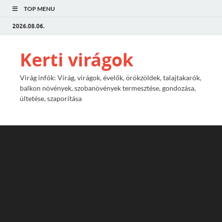
TOP MENU
2026.08.06.
Kerti virágok
Virág infók: Virág, virágok, évelők, örökzöldek, talajtakarók,
balkon növények, szobanövények termesztése, gondozása,
ültetése, szaporítása