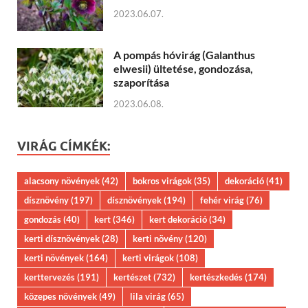
2023.06.07.
A pompás hóvirág (Galanthus
elwesii) ültetése, gondozása,
szaporítása
2023.06.08.
VIRÁG CÍMKÉK:
alacsony növények
(42)
bokros virágok
(35)
dekoráció
(41)
dísznövény
(197)
dísznövények
(194)
fehér virág
(76)
gondozás
(40)
kert
(346)
kert dekoráció
(34)
kerti dísznövények
(28)
kerti növény
(120)
kerti növények
(164)
kerti virágok
(108)
kerttervezés
(191)
kertészet
(732)
kertészkedés
(174)
közepes növények
(49)
lila virág
(65)