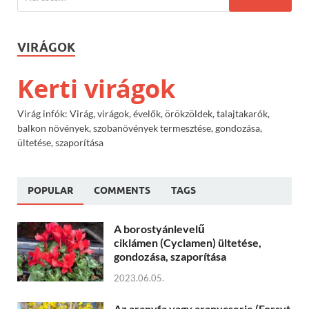
VIRÁGOK
Kerti virágok
Virág infók: Virág, virágok, évelők, örökzöldek, talajtakarók,
balkon növények, szobanövények termesztése, gondozása,
ültetése, szaporítása
POPULAR
COMMENTS
TAGS
A borostyánlevelű
ciklámen (Cyclamen) ültetése,
gondozása, szaporítása
2023.06.05.
Az aranyfa vagy aranycserje (Forsyt