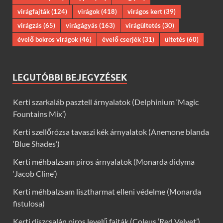
virágfajták
(124)
virágok
(418)
virágos kert
(39)
virágzás
(65)
virágágyás
(163)
virágültetés
(30)
évelő bokros virágok
(46)
évelő cserjék
(31)
ültetés
(60)
LEGUTÓBBI BEJEGYZÉSEK
Kerti szarkaláb pasztell árnyalatok (Delphinium ‘Magic
Fountains Mix’)
Kerti szellőrózsa tavaszi kék árnyalatok (Anemone blanda
‘Blue Shades’)
Kerti méhbalzsam piros árnyalatok (Monarda didyma
‘Jacob Cline’)
Kerti méhbalzsam lisztharmat elleni védelme (Monarda
fistulosa)
Kerti díszcsalán piros levelű fajták (Coleus ‘Red Velvet’)