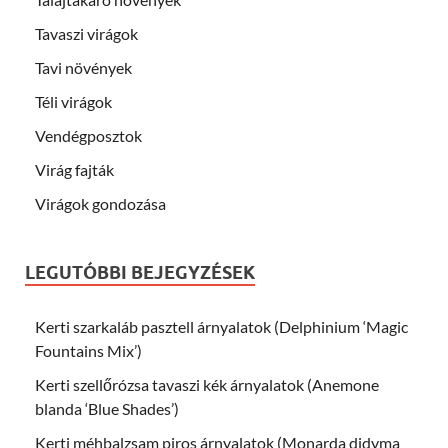
Tavaszi virágok
Tavi növények
Téli virágok
Vendégposztok
Virág fajták
Virágok gondozása
LEGUTÓBBI BEJEGYZÉSEK
Kerti szarkaláb pasztell árnyalatok (Delphinium ‘Magic
Fountains Mix’)
Kerti szellőrózsa tavaszi kék árnyalatok (Anemone
blanda ‘Blue Shades’)
Kerti méhbalzsam piros árnyalatok (Monarda didyma