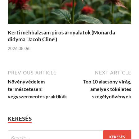
Kerti méhbalzsam piros árnyalatok (Monarda
didyma ‘Jacob Cline’)
2026.08.06.
PREVIOUS ARTICLE
NEXT ARTICLE
Növényvédelem
Top 10 alacsony virág,
természetesen:
amelyek tökéletes
vegyszermentes praktikák
szegélynövények
KERESÉS