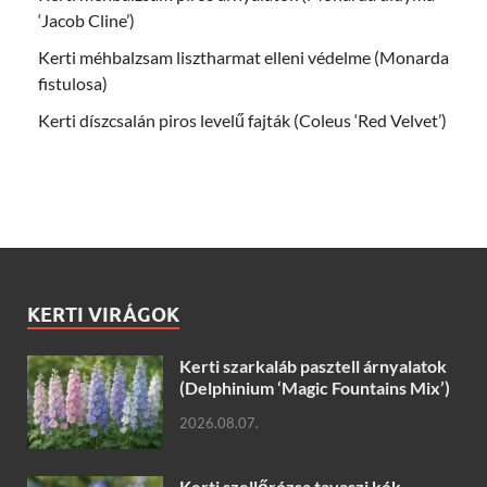
‘Jacob Cline’)
Kerti méhbalzsam lisztharmat elleni védelme (Monarda
fistulosa)
Kerti díszcsalán piros levelű fajták (Coleus ‘Red Velvet’)
KERTI VIRÁGOK
Kerti szarkaláb pasztell árnyalatok
(Delphinium ‘Magic Fountains Mix’)
2026.08.07.
Kerti szellőrózsa tavaszi kék