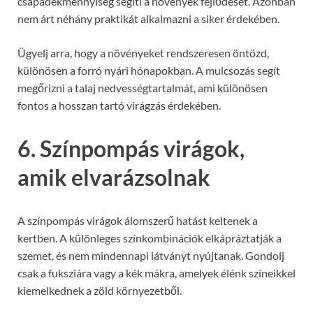
csapadékmennyiség segíti a növények fejlődését. Azonban
nem árt néhány praktikát alkalmazni a siker érdekében.
Ügyelj arra, hogy a növényeket rendszeresen öntözd,
különösen a forró nyári hónapokban. A mulcsozás segít
megőrizni a talaj nedvességtartalmát, ami különösen
fontos a hosszan tartó virágzás érdekében.
6. Színpompás virágok,
amik elvarázsolnak
A színpompás virágok álomszerű hatást keltenek a
kertben. A különleges színkombinációk elkápráztatják a
szemet, és nem mindennapi látványt nyújtanak. Gondolj
csak a fuksziára vagy a kék mákra, amelyek élénk színeikkel
kiemelkednek a zöld környezetből.