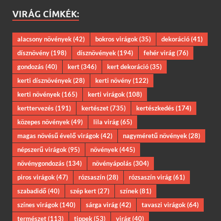
VIRÁG CÍMKÉK:
alacsony növények
(42)
bokros virágok
(35)
dekoráció
(41)
dísznövény
(198)
dísznövények
(194)
fehér virág
(76)
gondozás
(40)
kert
(346)
kert dekoráció
(35)
kerti dísznövények
(28)
kerti növény
(122)
kerti növények
(165)
kerti virágok
(108)
kerttervezés
(191)
kertészet
(735)
kertészkedés
(174)
közepes növények
(49)
lila virág
(65)
magas növésű évelő virágok
(42)
nagyméretű növények
(28)
népszerű virágok
(95)
növények
(445)
növénygondozás
(134)
növényápolás
(304)
piros virágok
(47)
rózsaszín
(28)
rózsaszín virág
(61)
szabadidő
(40)
szép kert
(27)
színek
(81)
színes virágok
(140)
sárga virág
(42)
tavaszi virágok
(64)
természet
(113)
tippek
(53)
virág
(40)