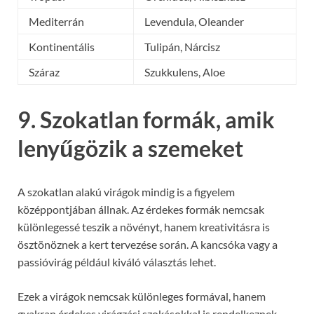
Mediterrán
Levendula, Oleander
Kontinentális
Tulipán, Nárcisz
Száraz
Szukkulens, Aloe
9. Szokatlan formák, amik
lenyűgözik a szemeket
A szokatlan alakú virágok mindig is a figyelem
középpontjában állnak. Az érdekes formák nemcsak
különlegessé teszik a növényt, hanem kreativitásra is
ösztönöznek a kert tervezése során. A kancsóka vagy a
passióvirág például kiváló választás lehet.
Ezek a virágok nemcsak különleges formával, hanem
gyakran érdekes virágzási szokásokkal is rendelkeznek,