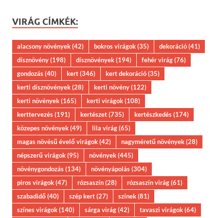
VIRÁG CÍMKÉK:
alacsony növények
(42)
bokros virágok
(35)
dekoráció
(41)
dísznövény
(198)
dísznövények
(194)
fehér virág
(76)
gondozás
(40)
kert
(346)
kert dekoráció
(35)
kerti dísznövények
(28)
kerti növény
(122)
kerti növények
(165)
kerti virágok
(108)
kerttervezés
(191)
kertészet
(735)
kertészkedés
(174)
közepes növények
(49)
lila virág
(65)
magas növésű évelő virágok
(42)
nagyméretű növények
(28)
népszerű virágok
(95)
növények
(445)
növénygondozás
(134)
növényápolás
(304)
piros virágok
(47)
rózsaszín
(28)
rózsaszín virág
(61)
szabadidő
(40)
szép kert
(27)
színek
(81)
színes virágok
(140)
sárga virág
(42)
tavaszi virágok
(64)