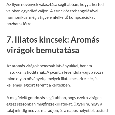
Az ilyen növények választása segít abban, hogy a kerted
valóban egyedivé váljon. A színek összehangolásával
harmonikus, mégis figyelemfelkeltő kompozíciókat
hozhatsz létre.
7. Illatos kincsek: Aromás
virágok bemutatása
Az aromás virágok nemcsak látványukkal, hanem
illatukkal is hódítanak. A jácint, a levendula vagy a rózsa
mind olyan növények, amelyek illata messzire elér, és
kellemes légkört teremt a kertedben.
A megfelelő gondozás segít abban, hogy ezek a virágok
egész szezonban megőrizzék illatukat. Ügyelj rá, hogy a
talaj mindig nedves maradjon, és a napos helyet biztosítsd