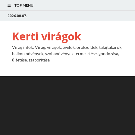
TOP MENU
2026.08.07.
Kerti virágok
Virág infók: Virág, virágok, évelők, örökzöldek, talajtakarók,
balkon növények, szobanövények termesztése, gondozása,
ültetése, szaporítása