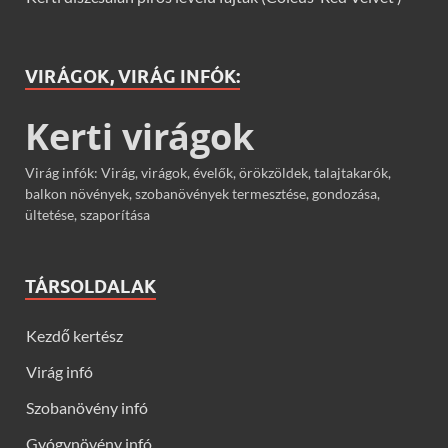
VIRÁGOK, VIRÁG INFÓK:
Kerti virágok
Virág infók: Virág, virágok, évelők, örökzöldek, talajtakarók,
balkon növények, szobanövények termesztése, gondozása,
ültetése, szaporítása
TÁRSOLDALAK
Kezdő kertész
Virág infó
Szobanövény infó
Gyógynövény infó