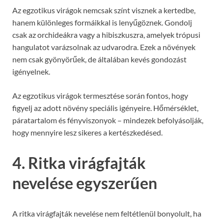
Az egzotikus virágok nemcsak színt visznek a kertedbe,
hanem különleges formáikkal is lenyűgöznek. Gondolj
csak az orchideákra vagy a hibiszkuszra, amelyek trópusi
hangulatot varázsolnak az udvarodra. Ezek a növények
nem csak gyönyörűek, de általában kevés gondozást
igényelnek.
Az egzotikus virágok termesztése során fontos, hogy
figyelj az adott növény speciális igényeire. Hőmérséklet,
páratartalom és fényviszonyok – mindezek befolyásolják,
hogy mennyire lesz sikeres a kertészkedésed.
4. Ritka virágfajták
nevelése egyszerűen
A ritka virágfajták nevelése nem feltétlenül bonyolult, ha