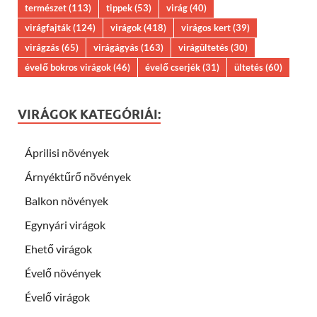
természet
(113)
tippek
(53)
virág
(40)
virágfajták
(124)
virágok
(418)
virágos kert
(39)
virágzás
(65)
virágágyás
(163)
virágültetés
(30)
évelő bokros virágok
(46)
évelő cserjék
(31)
ültetés
(60)
VIRÁGOK KATEGÓRIÁI:
Áprilisi növények
Árnyéktűrő növények
Balkon növények
Egynyári virágok
Ehető virágok
Évelő növények
Évelő virágok