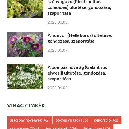
szúnyogűző (Plectranthus
coleoides) ültetése, gondozása,
szaporítása
2023.06.05.
A hunyor (Helleborus) ültetése,
gondozása, szaporítása
2023.06.07.
A pompás hóvirág (Galanthus
elwesii) ültetése, gondozása,
szaporítása
2023.06.08.
VIRÁG CÍMKÉK:
alacsony növények
(42)
bokros virágok
(35)
dekoráció
(41)
dísznövény
(199)
dísznövények
(194)
fehér virág
(76)