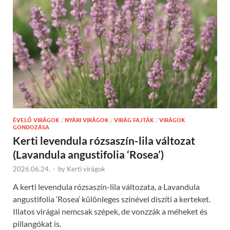
ÉVELŐ VIRÁGOK
/
NYÁRI VIRÁGOK
/
VIRÁG FAJTÁK
/
VIRÁGOK
GONDOZÁSA
Kerti levendula rózsaszín-lila változat
(Lavandula angustifolia ‘Rosea’)
2026.06.24.
-
by
Kerti virágok
A kerti levendula rózsaszín-lila változata, a Lavandula
angustifolia ‘Rosea’ különleges színével díszíti a kerteket.
Illatos virágai nemcsak szépek, de vonzzák a méheket és
pillangókat is.