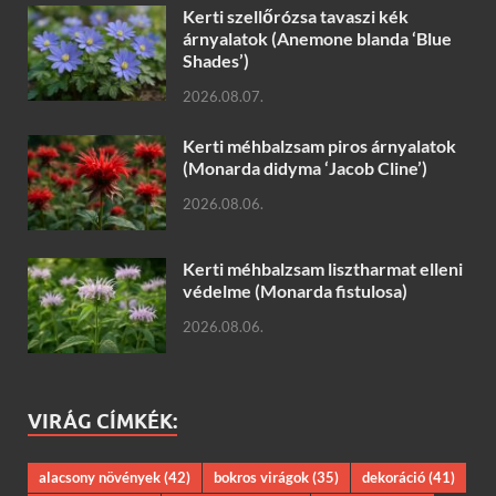
Kerti szellőrózsa tavaszi kék
árnyalatok (Anemone blanda ‘Blue
Shades’)
2026.08.07.
Kerti méhbalzsam piros árnyalatok
(Monarda didyma ‘Jacob Cline’)
2026.08.06.
Kerti méhbalzsam lisztharmat elleni
védelme (Monarda fistulosa)
2026.08.06.
VIRÁG CÍMKÉK:
alacsony növények
(42)
bokros virágok
(35)
dekoráció
(41)