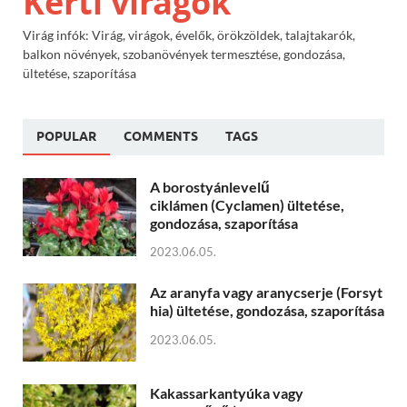
Kerti virágok
Virág infók: Virág, virágok, évelők, örökzöldek, talajtakarók,
balkon növények, szobanövények termesztése, gondozása,
ültetése, szaporítása
POPULAR
COMMENTS
TAGS
A borostyánlevelű
ciklámen (Cyclamen) ültetése,
gondozása, szaporítása
2023.06.05.
Az aranyfa vagy aranycserje (Forsyt
hia) ültetése, gondozása, szaporítása
2023.06.05.
Kakassarkantyúka vagy