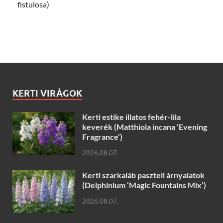
fistulosa)
KERTI VIRÁGOK
Kerti estike illatos fehér-lila
keverék (Matthiola incana ‘Evening
Fragrance’)
2026.08.07.
Kerti szarkaláb pasztell árnyalatok
(Delphinium ‘Magic Fountains Mix’)
2026.08.07.