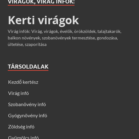
VIRÁGOK, VIRÁG INFÓK:
Kerti virágok
Virág infók: Virág, virágok, évelők, örökzöldek, talajtakarók,
balkon növények, szobanövények termesztése, gondozása,
ültetése, szaporítása
TÁRSOLDALAK
Kezdő kertész
Virág infó
Szobanövény infó
Gyógynövény infó
Zöldség infó
Gyümölcs infó