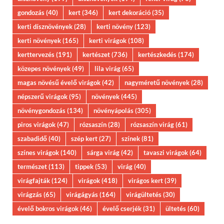
gondozás
(40)
kert
(346)
kert dekoráció
(35)
kerti dísznövények
(28)
kerti növény
(123)
kerti növények
(165)
kerti virágok
(108)
kerttervezés
(191)
kertészet
(736)
kertészkedés
(174)
közepes növények
(49)
lila virág
(65)
magas növésű évelő virágok
(42)
nagyméretű növények
(28)
népszerű virágok
(95)
növények
(445)
növénygondozás
(134)
növényápolás
(305)
piros virágok
(47)
rózsaszín
(28)
rózsaszín virág
(61)
szabadidő
(40)
szép kert
(27)
színek
(81)
színes virágok
(140)
sárga virág
(42)
tavaszi virágok
(64)
természet
(113)
tippek
(53)
virág
(40)
virágfajták
(124)
virágok
(418)
virágos kert
(39)
virágzás
(65)
virágágyás
(164)
virágültetés
(30)
évelő bokros virágok
(46)
évelő cserjék
(31)
ültetés
(60)