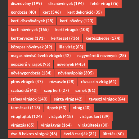
dísznövény
(199)
dísznövények
(194)
fehér virág
(76)
gondozás
(40)
kert
(346)
kert dekoráció
(35)
kerti dísznövények
(28)
kerti növény
(123)
kerti növények
(165)
kerti virágok
(108)
kerttervezés
(191)
kertészet
(736)
kertészkedés
(174)
közepes növények
(49)
lila virág
(65)
magas növésű évelő virágok
(42)
nagyméretű növények
(28)
népszerű virágok
(95)
növények
(445)
növénygondozás
(134)
növényápolás
(305)
piros virágok
(47)
rózsaszín
(28)
rózsaszín virág
(61)
szabadidő
(40)
szép kert
(27)
színek
(81)
színes virágok
(140)
sárga virág
(42)
tavaszi virágok
(64)
természet
(113)
tippek
(53)
virág
(40)
virágfajták
(124)
virágok
(418)
virágos kert
(39)
virágzás
(65)
virágágyás
(164)
virágültetés
(30)
évelő bokros virágok
(46)
évelő cserjék
(31)
ültetés
(60)