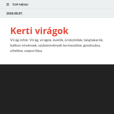
TOP MENU
2026.08.07.
Kerti virágok
Virág infók: Virág, virágok, évelők, örökzöldek, talajtakarók,
balkon növények, szobanövények termesztése, gondozása,
ültetése, szaporítása