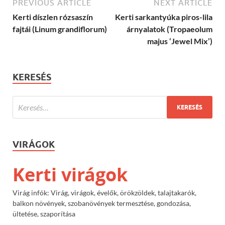
PREVIOUS ARTICLE
NEXT ARTICLE
Kerti díszlen rózsaszín
Kerti sarkantyúka piros-lila
fajtái (Linum grandiflorum)
árnyalatok (Tropaeolum
majus ‘Jewel Mix’)
KERESÉS
VIRÁGOK
Kerti virágok
Virág infók: Virág, virágok, évelők, örökzöldek, talajtakarók,
balkon növények, szobanövények termesztése, gondozása,
ültetése, szaporítása