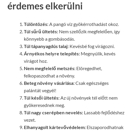
érdemes elkerülni
Túlöntözés:
A pangó víz gyökérrothadást okoz.
Túl sűrű ültetés:
Nem szellőzik megfelelően, így
könnyebb a gombásodás.
Túl tápanyagdús talaj:
Kevésbé fog virágozni.
Árnyékos helyre telepítés:
Megnyúlik, kevés
virágot hoz.
Nem megfelelő metszés:
Elöregedhet,
felkopaszodhat a növény.
Beteg növény vásárlása:
Csak egészséges
palántát vegyél!
Túl késői ültetés:
Az új növények tél előtt nem
gyökeresednek meg.
Túl nagy cserépben nevelés:
Lassabb fejlődéshez
vezet.
Elhanyagolt kártevővédelem:
Elszaporodhatnak