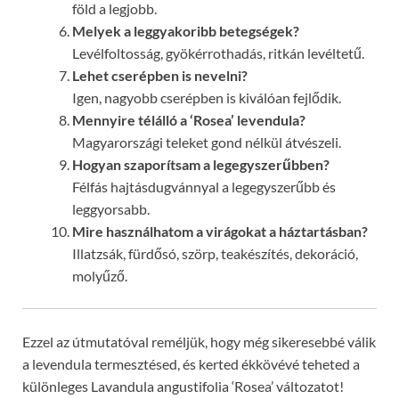
föld a legjobb.
Melyek a leggyakoribb betegségek?
Levélfoltosság, gyökérrothadás, ritkán levéltetű.
Lehet cserépben is nevelni?
Igen, nagyobb cserépben is kiválóan fejlődik.
Mennyire télálló a ‘Rosea’ levendula?
Magyarországi teleket gond nélkül átvészeli.
Hogyan szaporítsam a legegyszerűbben?
Félfás hajtásdugvánnyal a legegyszerűbb és
leggyorsabb.
Mire használhatom a virágokat a háztartásban?
Illatzsák, fürdősó, szörp, teakészítés, dekoráció,
molyűző.
Ezzel az útmutatóval reméljük, hogy még sikeresebbé válik
a levendula termesztésed, és kerted ékkövévé teheted a
különleges Lavandula angustifolia ‘Rosea’ változatot!