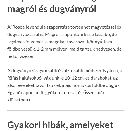
magról és dugványról
A ‘Rosea’ levendula szaporítása történhet magvetéssel és
dugványozással is. Magról szaporítani kissé lassabb, de
izgalmas folyamat: a magokat tavasszal, könnyű, laza
földbe vessük, 1-2 mm mélyen, majd tartsuk nedvesen, de
ne túl vizesen.
A dugványozás gyorsabb és biztosabb módszer. Nyáron, a
félfás hajtásokból vágjunk le 10-12 cm-es darabokat, az
alsó leveleket távolítsuk el, majd homokos földbe dugjuk.
Egy hónapon belül gyökeret ereszt, és ősszel már
kiültethető.
Gyakori hibák, amelyeket