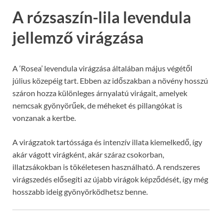
A rózsaszín-lila levendula
jellemző virágzása
A ‘Rosea’ levendula virágzása általában május végétől
július közepéig tart. Ebben az időszakban a növény hosszú
száron hozza különleges árnyalatú virágait, amelyek
nemcsak gyönyörűek, de méheket és pillangókat is
vonzanak a kertbe.
A virágzatok tartóssága és intenzív illata kiemelkedő, így
akár vágott virágként, akár száraz csokorban,
illatzsákokban is tökéletesen használható. A rendszeres
virágszedés elősegíti az újabb virágok képződését, így még
hosszabb ideig gyönyörködhetsz benne.