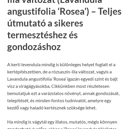
angustifolia ‘Rosea’) – Teljes
útmutató a sikeres
termesztéshez és
gondozáshoz
A kerti levendula mindig is különleges helyet foglalt el a
kertépítészetben, de a rózsaszín-lila változat, vagyis a
Lavandula angustifolia ‘Rosea’ igazán egyedi színt és bájt
visz a virágágyásokba. Cikkünkben most részletesen
bemutatjuk ezt a varázslatos növényt, annak gondozását,
telepítését, és minden fontos tudnivalót, amelyre egy
kezdő vagy haladó kertésznek szüksége lehet.
Ha mindig is vágytál egy illatos, mutatós, mégis könnyen
gondozható évelőre, akkor a ‘Rosea’ levendula tökéletes