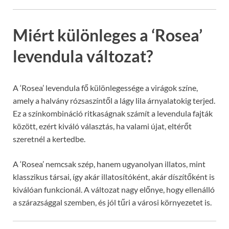
Miért különleges a ‘Rosea’
levendula változat?
A ‘Rosea’ levendula fő különlegessége a virágok színe,
amely a halvány rózsaszíntől a lágy lila árnyalatokig terjed.
Ez a színkombináció ritkaságnak számít a levendula fajták
között, ezért kiváló választás, ha valami újat, eltérőt
szeretnél a kertedbe.
A ‘Rosea’ nemcsak szép, hanem ugyanolyan illatos, mint
klasszikus társai, így akár illatosítóként, akár díszítőként is
kiválóan funkcionál. A változat nagy előnye, hogy ellenálló
a szárazsággal szemben, és jól tűri a városi környezetet is.