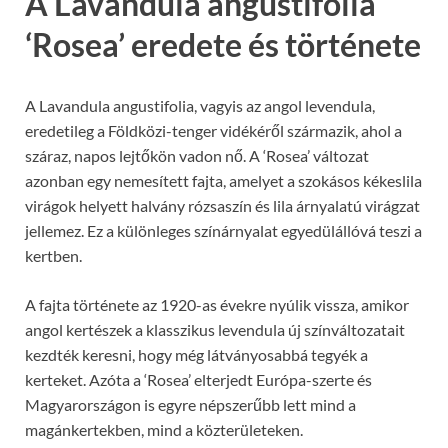
A Lavandula angustifolia
‘Rosea’ eredete és története
A Lavandula angustifolia, vagyis az angol levendula,
eredetileg a Földközi-tenger vidékéről származik, ahol a
száraz, napos lejtőkön vadon nő. A ‘Rosea’ változat
azonban egy nemesített fajta, amelyet a szokásos kékeslila
virágok helyett halvány rózsaszín és lila árnyalatú virágzat
jellemez. Ez a különleges színárnyalat egyedülállóvá teszi a
kertben.
A fajta története az 1920-as évekre nyúlik vissza, amikor
angol kertészek a klasszikus levendula új színváltozatait
kezdték keresni, hogy még látványosabbá tegyék a
kerteket. Azóta a ‘Rosea’ elterjedt Európa-szerte és
Magyarországon is egyre népszerűbb lett mind a
magánkertekben, mind a közterületeken.