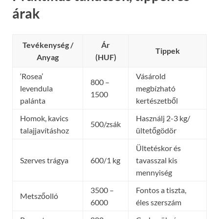
árak
Tevékenység /
Ár
Tippek
Anyag
(HUF)
‘Rosea’
Vásárold
800 –
levendula
megbízható
1500
palánta
kertészetből
Homok, kavics
Használj 2-3 kg/
500/zsák
talajjavításhoz
ültetőgödör
Ültetéskor és
Szerves trágya
600/1 kg
tavasszal kis
mennyiség
3500 –
Fontos a tiszta,
Metszőolló
6000
éles szerszám