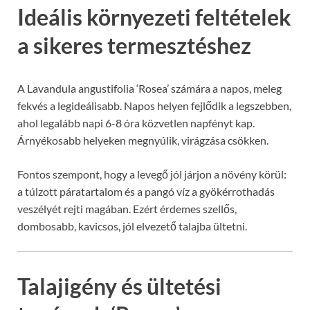
Ideális környezeti feltételek
a sikeres termesztéshez
A Lavandula angustifolia ‘Rosea’ számára a napos, meleg
fekvés a legideálisabb. Napos helyen fejlődik a legszebben,
ahol legalább napi 6-8 óra közvetlen napfényt kap.
Árnyékosabb helyeken megnyúlik, virágzása csökken.
Fontos szempont, hogy a levegő jól járjon a növény körül:
a túlzott páratartalom és a pangó víz a gyökérrothadás
veszélyét rejti magában. Ezért érdemes szellős,
dombosabb, kavicsos, jól elvezető talajba ültetni.
Talajigény és ültetési