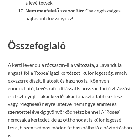
a levéltetvek.
Nem megfelelő szaporítás:
Csak egészséges
hajtásból dugványozz!
Összefoglaló
A kerti levendula rózsaszín-lila változata, a Lavandula
angustifolia ‘Rosea’ igazi kertészeti különlegesség, amely
egyszerre díszít, illatosít és hasznos is. Könnyen
gondozható, kevés ráfordítással is hosszan tartó virágzást
és díszt nyújt – akár kezdő, akár tapasztaltabb kertész
vagy. Megfelelő helyre ültetve, némi figyelemmel és
szeretettel évekig gyönyörködhetsz benne! A ‘Rosea’
nemcsak a kertedet, de az otthonodat is különlegessé
teszi, hiszen számos módon felhasználható a háztartásban
is.