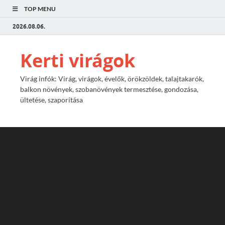
TOP MENU
2026.08.06.
Kerti virágok
Virág infók: Virág, virágok, évelők, örökzöldek, talajtakarók,
balkon növények, szobanövények termesztése, gondozása,
ültetése, szaporítása