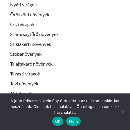
Nyári virágok
Örökzöld növények
Őszi virágok
Szárazságtűrő növények
Sziklakerti növények
Szobanövények
Talajtakaró növények
Tavaszi virágok
Tavi növények
Téli virágok
A jobb felhasználói élmény érdekében az oldalon cookie-kat
Vendégposztok
használunk. Oldalunk használatával, Ön elfogadja a cookie-k
használatát.
Virág fajták
OK
Nem
Virágok gondozása