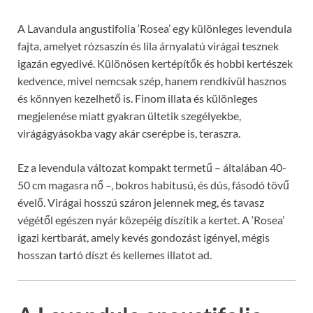
A Lavandula angustifolia ‘Rosea’ egy különleges levendula
fajta, amelyet rózsaszín és lila árnyalatú virágai tesznek
igazán egyedivé. Különösen kertépítők és hobbi kertészek
kedvence, mivel nemcsak szép, hanem rendkívül hasznos
és könnyen kezelhető is. Finom illata és különleges
megjelenése miatt gyakran ültetik szegélyekbe,
virágágyásokba vagy akár cserépbe is, teraszra.
Ez a levendula változat kompakt termetű – általában 40-
50 cm magasra nő –, bokros habitusú, és dús, fásodó tövű
évelő. Virágai hosszú száron jelennek meg, és tavasz
végétől egészen nyár közepéig díszítik a kertet. A ‘Rosea’
igazi kertbarát, amely kevés gondozást igényel, mégis
hosszan tartó díszt és kellemes illatot ad.