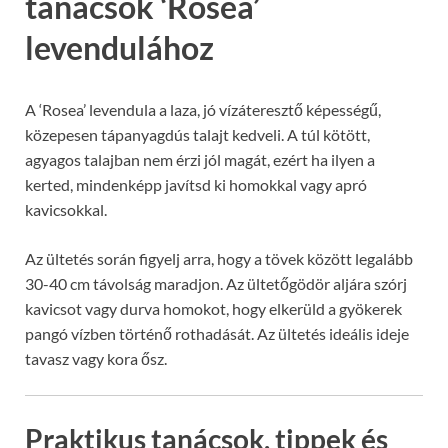
tanácsok ‘Rosea’
levendulához
A ‘Rosea’ levendula a laza, jó vízáteresztő képességű,
közepesen tápanyagdús talajt kedveli. A túl kötött,
agyagos talajban nem érzi jól magát, ezért ha ilyen a
kerted, mindenképp javítsd ki homokkal vagy apró
kavicsokkal.
Az ültetés során figyelj arra, hogy a tövek között legalább
30-40 cm távolság maradjon. Az ültetőgödör aljára szórj
kavicsot vagy durva homokot, hogy elkerüld a gyökerek
pangó vízben történő rothadását. Az ültetés ideális ideje
tavasz vagy kora ősz.
Praktikus tanácsok, tippek és