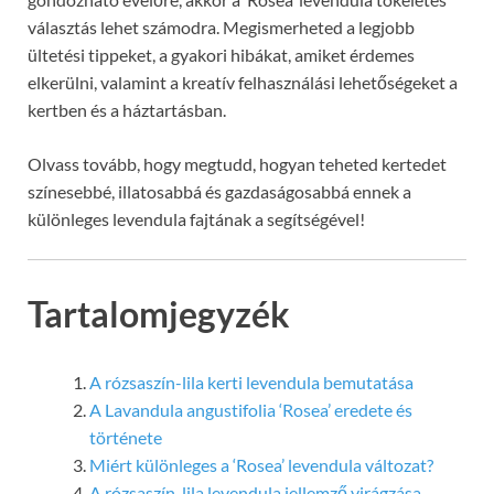
választás lehet számodra. Megismerheted a legjobb
ültetési tippeket, a gyakori hibákat, amiket érdemes
elkerülni, valamint a kreatív felhasználási lehetőségeket a
kertben és a háztartásban.
Olvass tovább, hogy megtudd, hogyan teheted kertedet
színesebbé, illatosabbá és gazdaságosabbá ennek a
különleges levendula fajtának a segítségével!
Tartalomjegyzék
A rózsaszín-lila kerti levendula bemutatása
A Lavandula angustifolia ‘Rosea’ eredete és
története
Miért különleges a ‘Rosea’ levendula változat?
A rózsaszín-lila levendula jellemző virágzása