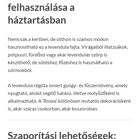
felhasználása a
háztartásban
Nemcsak a kertben, de otthon is számos módon
hasznosítható ez a levendula fajta. Virágaiból illatzsákok,
potpouri, fürdősó vagy akár levendulás szörp is
készíthető, de sütéshez, főzéshez is használható a
szirmokból.
A levendula régóta ismert gyógy- és fűszernövény, amely
nyugtató, alvást segítő hatású, illetve molyűzőként is
alkalmazható. A ‘Rosea’ különösen mutatós dekorációként
is, akár száraz csokorban, akár koszorúban.
Szaporítási lehetőségek: