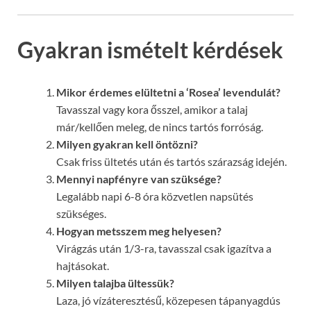
Gyakran ismételt kérdések
Mikor érdemes elültetni a ‘Rosea’ levendulát?
Tavasszal vagy kora ősszel, amikor a talaj
már/kellően meleg, de nincs tartós forróság.
Milyen gyakran kell öntözni?
Csak friss ültetés után és tartós szárazság idején.
Mennyi napfényre van szüksége?
Legalább napi 6-8 óra közvetlen napsütés
szükséges.
Hogyan metsszem meg helyesen?
Virágzás után 1/3-ra, tavasszal csak igazítva a
hajtásokat.
Milyen talajba ültessük?
Laza, jó vízáteresztésű, közepesen tápanyagdús