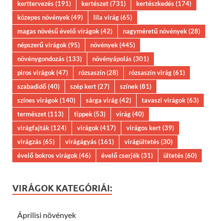
kerttervezés
(191)
kertészet
(731)
kertészkedés
(174)
közepes növények
(49)
lila virág
(65)
magas növésű évelő virágok
(42)
nagyméretű növények
(28)
népszerű virágok
(95)
növények
(445)
növénygondozás
(133)
növényápolás
(301)
piros virágok
(47)
rózsaszín
(28)
rózsaszín virág
(61)
szabadidő
(40)
szép kert
(27)
színek
(81)
színes virágok
(140)
sárga virág
(42)
tavaszi virágok
(63)
természet
(113)
tippek
(53)
virág
(40)
virágfajták
(124)
virágok
(417)
virágos kert
(39)
virágzás
(65)
virágágyás
(161)
virágültetés
(30)
évelő bokros virágok
(46)
évelő cserjék
(31)
ültetés
(60)
VIRÁGOK KATEGÓRIÁI:
Áprilisi növények