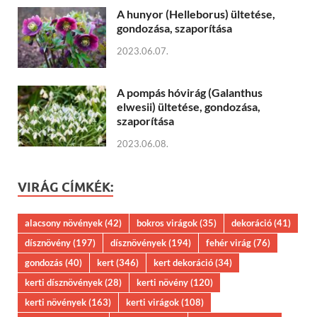
A hunyor (Helleborus) ültetése,
gondozása, szaporítása
2023.06.07.
A pompás hóvirág (Galanthus
elwesii) ültetése, gondozása,
szaporítása
2023.06.08.
VIRÁG CÍMKÉK:
alacsony növények
(42)
bokros virágok
(35)
dekoráció
(41)
dísznövény
(197)
dísznövények
(194)
fehér virág
(76)
gondozás
(40)
kert
(346)
kert dekoráció
(34)
kerti dísznövények
(28)
kerti növény
(120)
kerti növények
(163)
kerti virágok
(108)