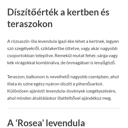
Díszítőérték a kertben és
teraszokon
A rózsaszín-lila levendula igazi éke lehet a kertnek, legyen
szó szegélyekről, sziklakertbe ültetve, vagy akár nagyobb
csoportokban telepítve. Remekül mutat fehér, sárga vagy
kék virágokkal kombinálva, de önmagában is lenyűgöző.
Teraszon, balkonon is nevelhető nagyobb cserépben, ahol
illata és színe egész nyáron díszíti a pihenősarkot.
Különösen ajánlott levendula-ösvények szegélyezésére,
ahol minden átsétáláskor illatfelhővel ajándékoz meg.
A ‘Rosea’ levendula