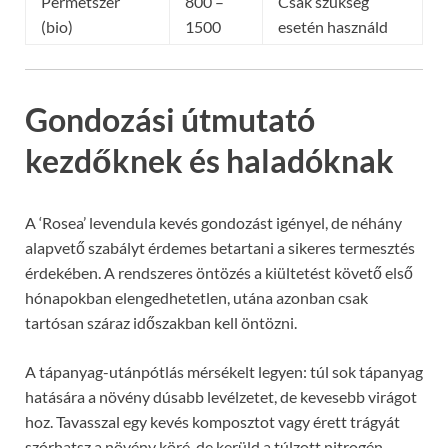
Permetszer
800 –
Csak szükség
(bio)
1500
esetén használd
Gondozási útmutató
kezdőknek és haladóknak
A ‘Rosea’ levendula kevés gondozást igényel, de néhány
alapvető szabályt érdemes betartani a sikeres termesztés
érdekében. A rendszeres öntözés a kiültetést követő első
hónapokban elengedhetetlen, utána azonban csak
tartósan száraz időszakban kell öntözni.
A tápanyag-utánpótlás mérsékelt legyen: túl sok tápanyag
hatására a növény dúsabb levélzetet, de kevesebb virágot
hoz. Tavasszal egy kevés komposztot vagy érett trágyát
szórhatsz a növény köré, de kerüld a túlzott nitrogén-