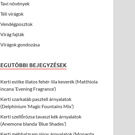
Tavi növények
Téli virágok
Vendégposztok
Virág fajták
Virágok gondozása
LEGUTÓBBI BEJEGYZÉSEK
Kerti estike illatos fehér-lila keverék (Matthiola
incana ‘Evening Fragrance’)
Kerti szarkaláb pasztell árnyalatok
(Delphinium ‘Magic Fountains Mix’)
Kerti szellőrózsa tavaszi kék árnyalatok
(Anemone blanda ‘Blue Shades’)
Kerti méhbalzsam piros árnyalatok (Monarda