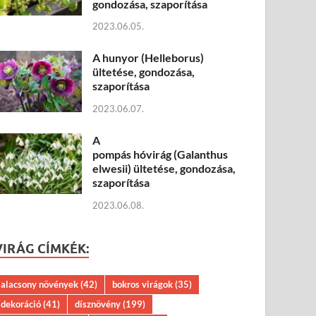
gondozása, szaporítása
2023.06.05.
A hunyor (Helleborus)
ültetése, gondozása,
szaporítása
2023.06.07.
A
pompás hóvirág (Galanthus
elwesii) ültetése, gondozása,
szaporítása
2023.06.08.
VIRÁG CÍMKÉK:
alacsony növények
(42)
bokros virágok
(35)
dekoráció
(41)
dísznövény
(199)