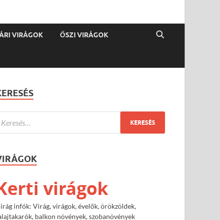
ÁRI VIRÁGOK
ŐSZI VIRÁGOK
KERESÉS
VIRÁGOK
Kerti virágok
irág infók: Virág, virágok, évelők, örökzöldek,
alajtakarók, balkon növények, szobanövények