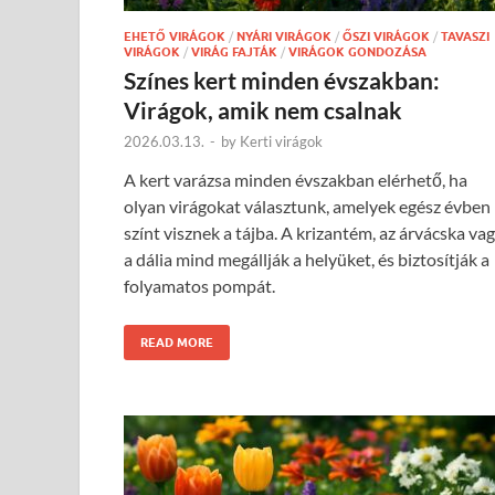
EHETŐ VIRÁGOK
/
NYÁRI VIRÁGOK
/
ŐSZI VIRÁGOK
/
TAVASZI
VIRÁGOK
/
VIRÁG FAJTÁK
/
VIRÁGOK GONDOZÁSA
Színes kert minden évszakban:
Virágok, amik nem csalnak
2026.03.13.
-
by
Kerti virágok
A kert varázsa minden évszakban elérhető, ha
olyan virágokat választunk, amelyek egész évben
színt visznek a tájba. A krizantém, az árvácska va
a dália mind megállják a helyüket, és biztosítják a
folyamatos pompát.
READ MORE