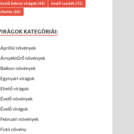
évelő bokros virágok
(46)
évelő cserjék
(31)
ültetés
(60)
VIRÁGOK KATEGÓRIÁI:
Áprilisi növények
Árnyéktűrő növények
Balkon növények
Egynyári virágok
Ehető virágok
Évelő növények
Évelő virágok
Februári növények
Futó növény