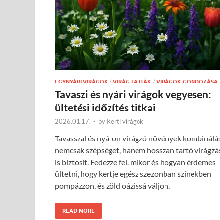
EGYNYÁRI VIRÁGOK
/
VIRÁG FAJTÁK
/
VIRÁGOK GONDOZÁSA
Tavaszi és nyári virágok vegyesen:
ültetési időzítés titkai
2026.01.17.
-
by
Kerti virágok
Tavasszal és nyáron virágzó növények kombinálá
nemcsak szépséget, hanem hosszan tartó virágzá
is biztosít. Fedezze fel, mikor és hogyan érdemes
ültetni, hogy kertje egész szezonban színekben
pompázzon, és zöld oázissá váljon.
READ MORE