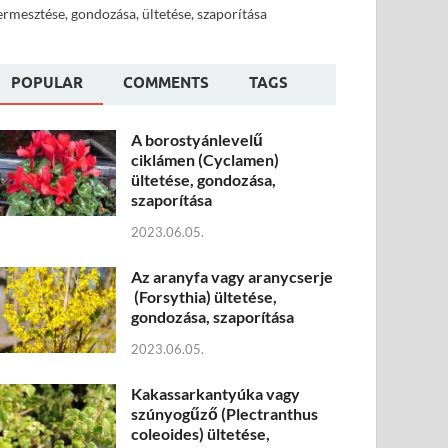
ermesztése, gondozása, ültetése, szaporítása
POPULAR
COMMENTS
TAGS
A borostyánlevelű
ciklámen (Cyclamen)
ültetése, gondozása,
szaporítása
2023.06.05.
Az aranyfa vagy aranycserje
(Forsythia) ültetése,
gondozása, szaporítása
2023.06.05.
Kakassarkantyúka vagy
szúnyogűző (Plectranthus
coleoides) ültetése,