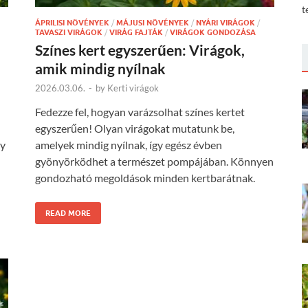
t
ÁPRILISI NÖVÉNYEK
/
MÁJUSI NÖVÉNYEK
/
NYÁRI VIRÁGOK
/
TAVASZI VIRÁGOK
/
VIRÁG FAJTÁK
/
VIRÁGOK GONDOZÁSA
Színes kert egyszerűen: Virágok,
amik mindig nyílnak
2026.03.06.
-
by
Kerti virágok
Fedezze fel, hogyan varázsolhat színes kertet
egyszerűen! Olyan virágokat mutatunk be,
gy
amelyek mindig nyílnak, így egész évben
gyönyörködhet a természet pompájában. Könnyen
gondozható megoldások minden kertbarátnak.
READ MORE