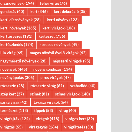
dísznövények
(194)
fehér virág
(76)
gondozás
(40)
kert
(346)
kert dekoráció
(35)
kerti dísznövények
(28)
kerti növény
(123)
kerti növények
(165)
kerti virágok
(108)
kerttervezés
(191)
kertészet
(736)
kertészkedés
(174)
közepes növények
(49)
lila virág
(65)
magas növésű évelő virágok
(42)
nagyméretű növények
(28)
népszerű virágok
(95)
növények
(445)
növénygondozás
(134)
növényápolás
(305)
piros virágok
(47)
rózsaszín
(28)
rózsaszín virág
(61)
szabadidő
(40)
szép kert
(27)
színek
(81)
színes virágok
(140)
sárga virág
(42)
tavaszi virágok
(64)
természet
(113)
tippek
(53)
virág
(40)
virágfajták
(124)
virágok
(418)
virágos kert
(39)
virágzás
(65)
virágágyás
(164)
virágültetés
(30)