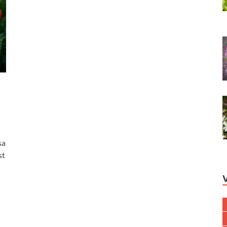
sa
st