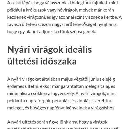
Az első lépés, hogy válasszunk ki hidegtűrő fajtákat, mint
például a krókuszok vagy hóvirágok, melyek már korán
kezdenek virágozni, és így azonnal színt visznek a kertbe. A
tavaszi ültetési szezon nagyszerű lehetőséget nyújt arra,
hogy egy alapot adjunk kertünk szépségének.
Nyári virágok ideális
ültetési időszaka
A nyári virágokat általában május végétől június elejéig
érdemes ültetni, ekkor már garantáltan meleg a talaj, és
minimálisra csökken a fagyveszély. A nyári virágok, mint
például a napraforgók, petúniák, és zinniák, szeretik a
meleget, és bőséges napfényt igényelnek a virágzáshoz.
A nyári ültetés során figyeljünk arra, hogy a virágok
megfelelő távolságra legyenek egymástól, hogy elegendő