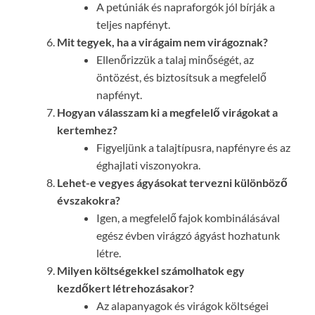
A petúniák és napraforgók jól bírják a
teljes napfényt.
Mit tegyek, ha a virágaim nem virágoznak?
Ellenőrizzük a talaj minőségét, az
öntözést, és biztosítsuk a megfelelő
napfényt.
Hogyan válasszam ki a megfelelő virágokat a
kertemhez?
Figyeljünk a talajtípusra, napfényre és az
éghajlati viszonyokra.
Lehet-e vegyes ágyásokat tervezni különböző
évszakokra?
Igen, a megfelelő fajok kombinálásával
egész évben virágzó ágyást hozhatunk
létre.
Milyen költségekkel számolhatok egy
kezdőkert létrehozásakor?
Az alapanyagok és virágok költségei