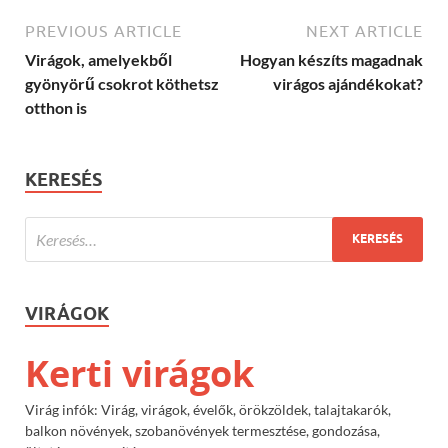
PREVIOUS ARTICLE
NEXT ARTICLE
Virágok, amelyekből
Hogyan készíts magadnak
gyönyörű csokrot köthetsz
virágos ajándékokat?
otthon is
KERESÉS
VIRÁGOK
Kerti virágok
Virág infók: Virág, virágok, évelők, örökzöldek, talajtakarók,
balkon növények, szobanövények termesztése, gondozása,