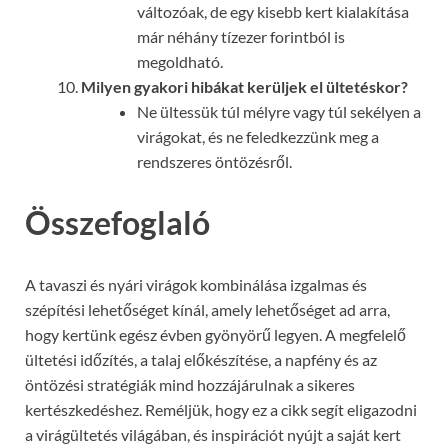
változóak, de egy kisebb kert kialakítása
már néhány tízezer forintból is
megoldható.
Milyen gyakori hibákat kerüljek el ültetéskor?
Ne ültessük túl mélyre vagy túl sekélyen a
virágokat, és ne feledkezzünk meg a
rendszeres öntözésről.
Összefoglaló
A tavaszi és nyári virágok kombinálása izgalmas és
szépítési lehetőséget kínál, amely lehetőséget ad arra,
hogy kertünk egész évben gyönyörű legyen. A megfelelő
ültetési időzítés, a talaj előkészítése, a napfény és az
öntözési stratégiák mind hozzájárulnak a sikeres
kertészkedéshez. Reméljük, hogy ez a cikk segít eligazodni
a virágültetés világában, és inspirációt nyújt a saját kert