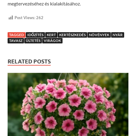
megtervezéséhez és kialakításához.
Post Views:
262
TAGGED
IDŐZÍTÉS
KERT
KERTÉSZKEDÉS
NÖVÉNYEK
NYÁR
TAVASZ
ÜLTETÉS
VIRÁGOK
RELATED POSTS