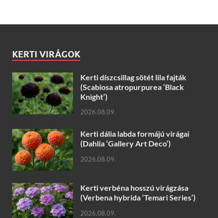
KERTI VIRÁGOK
Kerti díszcsillag sötét lila fajták
(Scabiosa atropurpurea ‘Black
Knight’)
2026.08.09.
Kerti dália labda formájú virágai
(Dahlia ‘Gallery Art Deco’)
2026.08.09.
Kerti verbéna hosszú virágzása
(Verbena hybrida ‘Temari Series’)
2026.08.09.