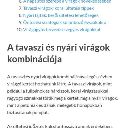
A napsütés szerepe a virágok növekedésében
Tavaszi virágok: korai ültetési tippek
Nyári fajták: késői ültetési lehetőségek
Öntözési stratégiák különböző évszakokra
Virágágyás tervezése vegyes virágokkal
A tavaszi és nyári virágok
kombinációja
A tavaszi és nyári virágok kombinálásával egész évben
virágzó kertet hozhatunk létre. A tavaszi virágok, mint
például a tulipánok és nárciszok, korai virágzásukkal
ragyogó színekkel töltik meg a kertet, míg a nyári virágok,
mint a petúniák és dáliák, melegebb hónapokban
biztosítanak pompát.
Az ültetési időzítés kulcsfontosságú annak érdekében,