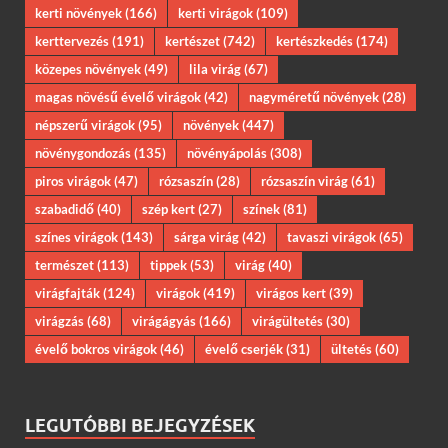
kerti növények
(166)
kerti virágok
(109)
kerttervezés
(191)
kertészet
(742)
kertészkedés
(174)
közepes növények
(49)
lila virág
(67)
magas növésű évelő virágok
(42)
nagyméretű növények
(28)
népszerű virágok
(95)
növények
(447)
növénygondozás
(135)
növényápolás
(308)
piros virágok
(47)
rózsaszín
(28)
rózsaszín virág
(61)
szabadidő
(40)
szép kert
(27)
színek
(81)
színes virágok
(143)
sárga virág
(42)
tavaszi virágok
(65)
természet
(113)
tippek
(53)
virág
(40)
virágfajták
(124)
virágok
(419)
virágos kert
(39)
virágzás
(68)
virágágyás
(166)
virágültetés
(30)
évelő bokros virágok
(46)
évelő cserjék
(31)
ültetés
(60)
LEGUTÓBBI BEJEGYZÉSEK