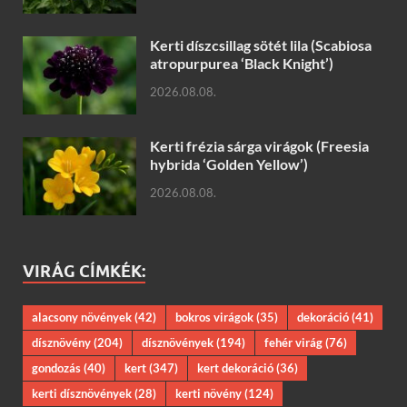
Kerti díszcsillag sötét lila (Scabiosa
atropurpurea ‘Black Knight’)
2026.08.08.
Kerti frézia sárga virágok (Freesia
hybrida ‘Golden Yellow’)
2026.08.08.
VIRÁG CÍMKÉK:
alacsony növények
(42)
bokros virágok
(35)
dekoráció
(41)
dísznövény
(204)
dísznövények
(194)
fehér virág
(76)
gondozás
(40)
kert
(347)
kert dekoráció
(36)
kerti dísznövények
(28)
kerti növény
(124)