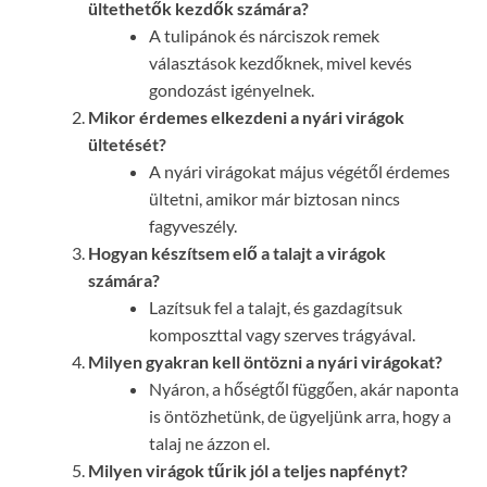
ültethetők kezdők számára?
A tulipánok és nárciszok remek
választások kezdőknek, mivel kevés
gondozást igényelnek.
Mikor érdemes elkezdeni a nyári virágok
ültetését?
A nyári virágokat május végétől érdemes
ültetni, amikor már biztosan nincs
fagyveszély.
Hogyan készítsem elő a talajt a virágok
számára?
Lazítsuk fel a talajt, és gazdagítsuk
komposzttal vagy szerves trágyával.
Milyen gyakran kell öntözni a nyári virágokat?
Nyáron, a hőségtől függően, akár naponta
is öntözhetünk, de ügyeljünk arra, hogy a
talaj ne ázzon el.
Milyen virágok tűrik jól a teljes napfényt?