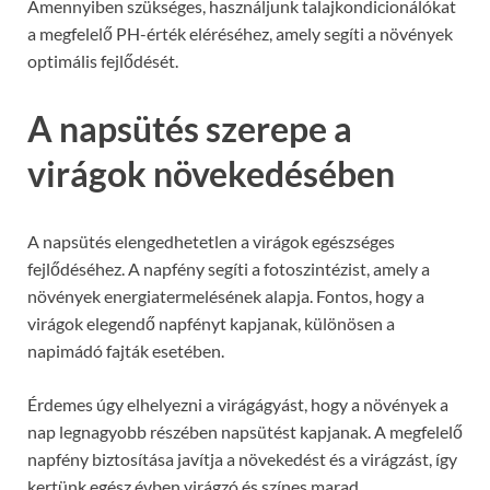
Amennyiben szükséges, használjunk talajkondicionálókat
a megfelelő PH-érték eléréséhez, amely segíti a növények
optimális fejlődését.
A napsütés szerepe a
virágok növekedésében
A napsütés elengedhetetlen a virágok egészséges
fejlődéséhez. A napfény segíti a fotoszintézist, amely a
növények energiatermelésének alapja. Fontos, hogy a
virágok elegendő napfényt kapjanak, különösen a
napimádó fajták esetében.
Érdemes úgy elhelyezni a virágágyást, hogy a növények a
nap legnagyobb részében napsütést kapjanak. A megfelelő
napfény biztosítása javítja a növekedést és a virágzást, így
kertünk egész évben virágzó és színes marad.