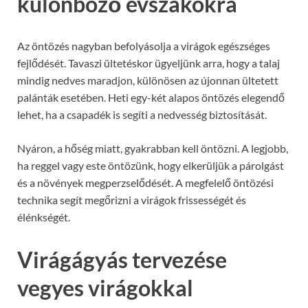
különböző évszakokra
Az öntözés nagyban befolyásolja a virágok egészséges
fejlődését. Tavaszi ültetéskor ügyeljünk arra, hogy a talaj
mindig nedves maradjon, különösen az újonnan ültetett
palánták esetében. Heti egy-két alapos öntözés elegendő
lehet, ha a csapadék is segíti a nedvesség biztosítását.
Nyáron, a hőség miatt, gyakrabban kell öntözni. A legjobb,
ha reggel vagy este öntözünk, hogy elkerüljük a párolgást
és a növények megperzselődését. A megfelelő öntözési
technika segít megőrizni a virágok frissességét és
élénkségét.
Virágágyás tervezése
vegyes virágokkal