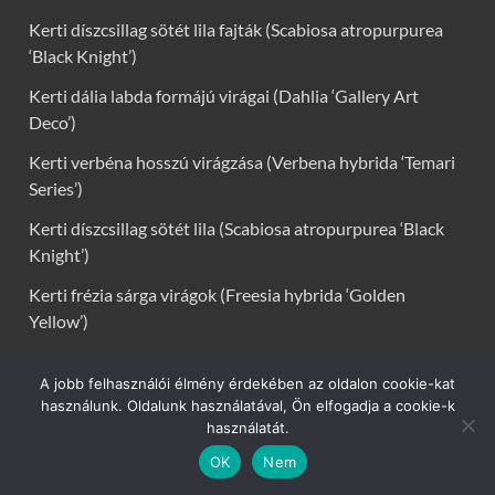
Kerti díszcsillag sötét lila fajták (Scabiosa atropurpurea
‘Black Knight’)
Kerti dália labda formájú virágai (Dahlia ‘Gallery Art
Deco’)
Kerti verbéna hosszú virágzása (Verbena hybrida ‘Temari
Series’)
Kerti díszcsillag sötét lila (Scabiosa atropurpurea ‘Black
Knight’)
Kerti frézia sárga virágok (Freesia hybrida ‘Golden
Yellow’)
A jobb felhasználói élmény érdekében az oldalon cookie-kat
használunk. Oldalunk használatával, Ön elfogadja a cookie-k
VIRÁGOK, VIRÁG INFÓK:
használatát.
Kerti virágok
OK
Nem