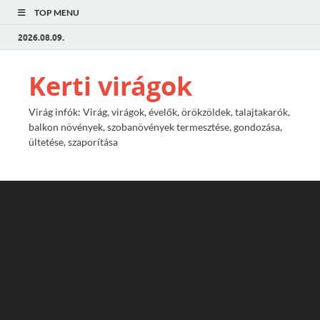
TOP MENU
2026.08.09.
Kerti virágok
Virág infók: Virág, virágok, évelők, örökzöldek, talajtakarók,
balkon növények, szobanövények termesztése, gondozása,
ültetése, szaporítása