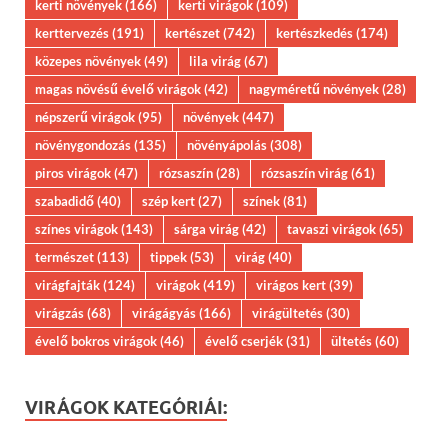
kerti növények
(166)
kerti virágok
(109)
kerttervezés
(191)
kertészet
(742)
kertészkedés
(174)
közepes növények
(49)
lila virág
(67)
magas növésű évelő virágok
(42)
nagyméretű növények
(28)
népszerű virágok
(95)
növények
(447)
növénygondozás
(135)
növényápolás
(308)
piros virágok
(47)
rózsaszín
(28)
rózsaszín virág
(61)
szabadidő
(40)
szép kert
(27)
színek
(81)
színes virágok
(143)
sárga virág
(42)
tavaszi virágok
(65)
természet
(113)
tippek
(53)
virág
(40)
virágfajták
(124)
virágok
(419)
virágos kert
(39)
virágzás
(68)
virágágyás
(166)
virágültetés
(30)
évelő bokros virágok
(46)
évelő cserjék
(31)
ültetés
(60)
VIRÁGOK KATEGÓRIÁI: