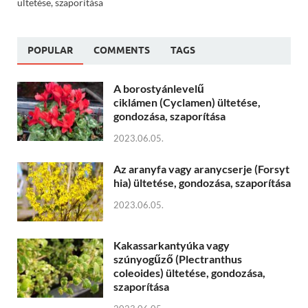
ültetése, szaporítása
POPULAR
COMMENTS
TAGS
A borostyánlevelű
ciklámen (Cyclamen) ültetése,
gondozása, szaporítása
2023.06.05.
Az aranyfa vagy aranycserje (Forsyt
hia) ültetése, gondozása, szaporítása
2023.06.05.
Kakassarkantyúka vagy
szúnyogűző (Plectranthus
coleoides) ültetése, gondozása,
szaporítása