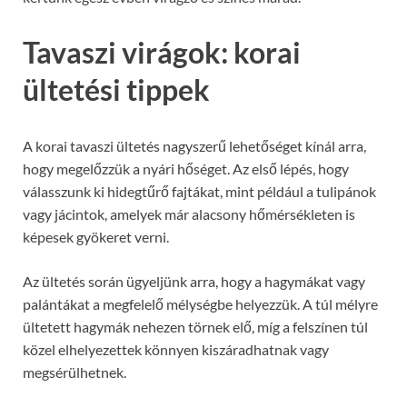
Tavaszi virágok: korai
ültetési tippek
A korai tavaszi ültetés nagyszerű lehetőséget kínál arra,
hogy megelőzzük a nyári hőséget. Az első lépés, hogy
válasszunk ki hidegtűrő fajtákat, mint például a tulipánok
vagy jácintok, amelyek már alacsony hőmérsékleten is
képesek gyökeret verni.
Az ültetés során ügyeljünk arra, hogy a hagymákat vagy
palántákat a megfelelő mélységbe helyezzük. A túl mélyre
ültetett hagymák nehezen törnek elő, míg a felszínen túl
közel elhelyezettek könnyen kiszáradhatnak vagy
megsérülhetnek.