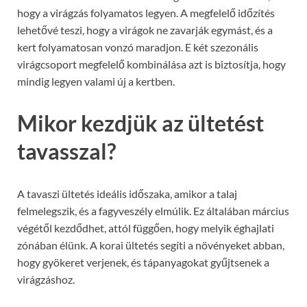
hogy a virágzás folyamatos legyen. A megfelelő időzítés
lehetővé teszi, hogy a virágok ne zavarják egymást, és a
kert folyamatosan vonzó maradjon. E két szezonális
virágcsoport megfelelő kombinálása azt is biztosítja, hogy
mindig legyen valami új a kertben.
Mikor kezdjük az ültetést
tavasszal?
A tavaszi ültetés ideális időszaka, amikor a talaj
felmelegszik, és a fagyveszély elmúlik. Ez általában március
végétől kezdődhet, attól függően, hogy melyik éghajlati
zónában élünk. A korai ültetés segíti a növényeket abban,
hogy gyökeret verjenek, és tápanyagokat gyűjtsenek a
virágzáshoz.