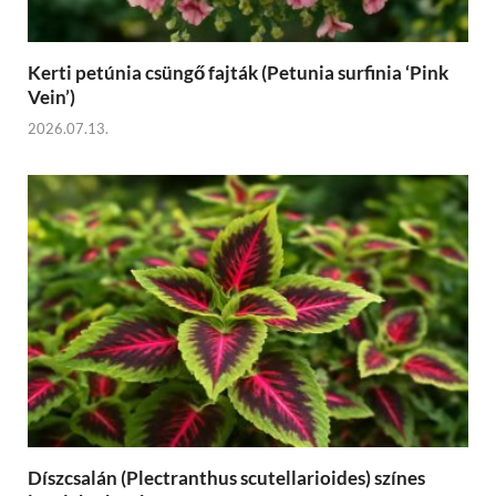
Kerti petúnia csüngő fajták (Petunia surfinia ‘Pink
Vein’)
2026.07.13.
Díszcsalán (Plectranthus scutellarioides) színes