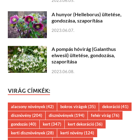
2023.06.05.
A hunyor (Helleborus) ültetése,
gondozása, szaporítása
2023.06.07.
A pompás hóvirág (Galanthus
elwesii) ültetése, gondozása,
szaporítása
2023.06.08.
VIRÁG CÍMKÉK:
alacsony növények
(42)
bokros virágok
(35)
dekoráció
(41)
dísznövény
(204)
dísznövények
(194)
fehér virág
(76)
gondozás
(40)
kert
(347)
kert dekoráció
(36)
kerti dísznövények
(28)
kerti növény
(124)