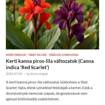
NYÁRI VIRÁGOK
/
VIRÁG FAJTÁK
/
VIRÁGOK GONDOZÁSA
Kerti kanna piros-lila változatok (Canna
indica ‘Red Scarlet’)
2026.07.04.
-
by
Kerti virágok
A kerti kanna piros-lila változatai, különösen a ‘Red
Scarlet’ fajta, élénk színeikkel feldobják a kertet. Ezek a
dísznövények nemcsak szépek, de gondozásuk sem
igényel különösebb szakértelmet.