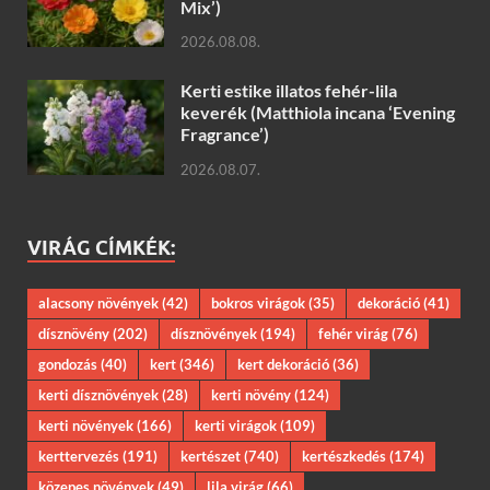
Mix’)
2026.08.08.
Kerti estike illatos fehér-lila
keverék (Matthiola incana ‘Evening
Fragrance’)
2026.08.07.
VIRÁG CÍMKÉK:
alacsony növények
(42)
bokros virágok
(35)
dekoráció
(41)
dísznövény
(202)
dísznövények
(194)
fehér virág
(76)
gondozás
(40)
kert
(346)
kert dekoráció
(36)
kerti dísznövények
(28)
kerti növény
(124)
kerti növények
(166)
kerti virágok
(109)
kerttervezés
(191)
kertészet
(740)
kertészkedés
(174)
közepes növények
(49)
lila virág
(66)