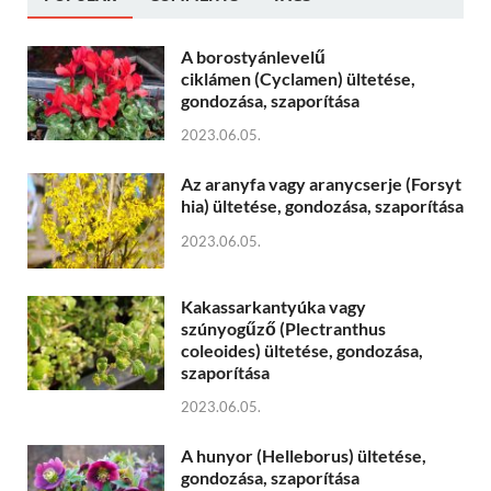
A borostyánlevelű
ciklámen (Cyclamen) ültetése,
gondozása, szaporítása
2023.06.05.
Az aranyfa vagy aranycserje (Forsyt
hia) ültetése, gondozása, szaporítása
2023.06.05.
Kakassarkantyúka vagy
szúnyogűző (Plectranthus
coleoides) ültetése, gondozása,
szaporítása
2023.06.05.
A hunyor (Helleborus) ültetése,
gondozása, szaporítása