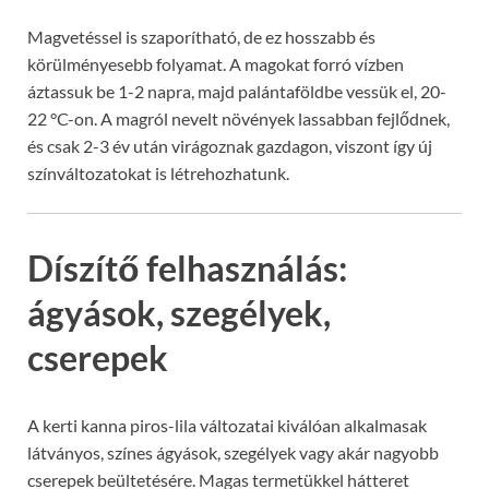
Magvetéssel is szaporítható, de ez hosszabb és
körülményesebb folyamat. A magokat forró vízben
áztassuk be 1-2 napra, majd palántaföldbe vessük el, 20-
22 °C-on. A magról nevelt növények lassabban fejlődnek,
és csak 2-3 év után virágoznak gazdagon, viszont így új
színváltozatokat is létrehozhatunk.
Díszítő felhasználás:
ágyások, szegélyek,
cserepek
A kerti kanna piros-lila változatai kiválóan alkalmasak
látványos, színes ágyások, szegélyek vagy akár nagyobb
cserepek beültetésére. Magas termetükkel hátteret