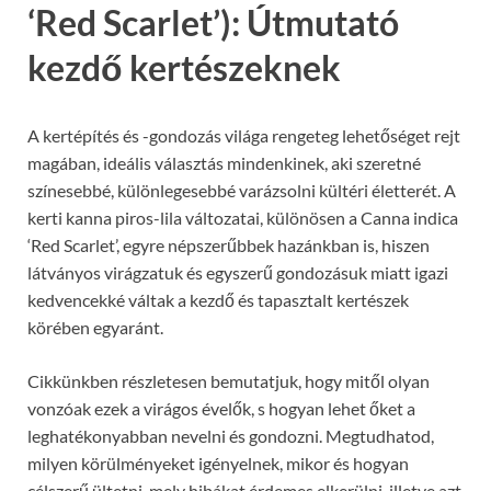
‘Red Scarlet’): Útmutató
kezdő kertészeknek
A kertépítés és -gondozás világa rengeteg lehetőséget rejt
magában, ideális választás mindenkinek, aki szeretné
színesebbé, különlegesebbé varázsolni kültéri életterét. A
kerti kanna piros-lila változatai, különösen a Canna indica
‘Red Scarlet’, egyre népszerűbbek hazánkban is, hiszen
látványos virágzatuk és egyszerű gondozásuk miatt igazi
kedvencekké váltak a kezdő és tapasztalt kertészek
körében egyaránt.
Cikkünkben részletesen bemutatjuk, hogy mitől olyan
vonzóak ezek a virágos évelők, s hogyan lehet őket a
leghatékonyabban nevelni és gondozni. Megtudhatod,
milyen körülményeket igényelnek, mikor és hogyan
célszerű ültetni, mely hibákat érdemes elkerülni, illetve azt