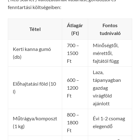
fenntartási költségeiben:
Átlagár
Fontos
Tétel
(Ft)
tudnivaló
700 –
Minőségtől,
Kerti kanna gumó
1500
mérettől,
(db)
Ft
fajtától függ
Laza,
600 –
tápanyagban
Előhajtatási föld (10
1200
gazdag
l)
Ft
virágföld
ajánlott
800 –
Műtrágya/komposzt
Évi 1-2 csomag
1800
(1 kg)
elegendő
Ft