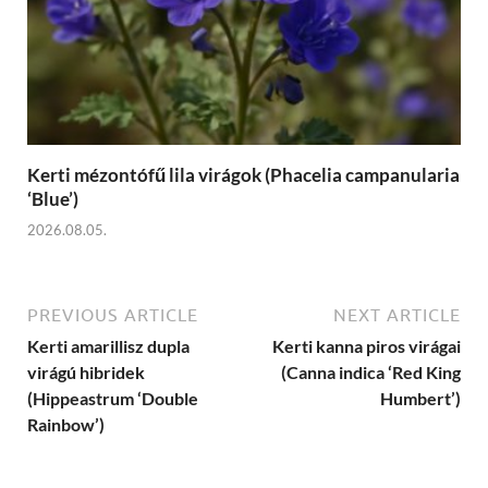
Kerti mézontófű lila virágok (Phacelia campanularia
‘Blue’)
2026.08.05.
PREVIOUS ARTICLE
NEXT ARTICLE
Kerti amarillisz dupla
Kerti kanna piros virágai
virágú hibridek
(Canna indica ‘Red King
(Hippeastrum ‘Double
Humbert’)
Rainbow’)