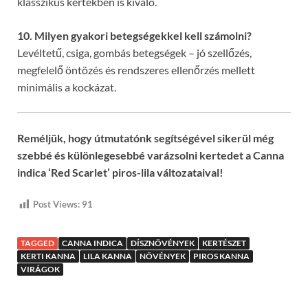
klasszikus kertekben is kiváló.
10. Milyen gyakori betegségekkel kell számolni?
Levéltetű, csiga, gombás betegségek – jó szellőzés,
megfelelő öntözés és rendszeres ellenőrzés mellett
minimális a kockázat.
Reméljük, hogy útmutatónk segítségével sikerül még
szebbé és különlegesebbé varázsolni kertedet a Canna
indica ‘Red Scarlet’ piros-lila változataival!
Post Views:
91
TAGGED
CANNA INDICA
DÍSZNÖVÉNYEK
KERTÉSZET
KERTI KANNA
LILA KANNA
NÖVÉNYEK
PIROS KANNA
VIRÁGOK