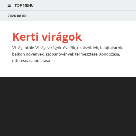
TOP MENU
2026.08.08.
Kerti virágok
Virág infók: Virág, virágok, évelők, örökzöldek, talajtakarók,
balkon növények, szobanövények termesztése, gondozása,
ültetése, szaporítása