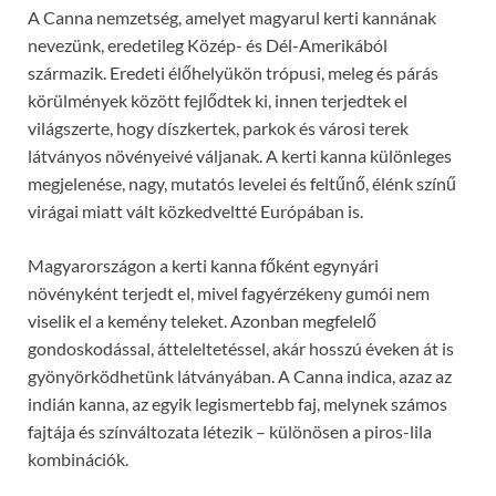
A Canna nemzetség, amelyet magyarul kerti kannának
nevezünk, eredetileg Közép- és Dél-Amerikából
származik. Eredeti élőhelyükön trópusi, meleg és párás
körülmények között fejlődtek ki, innen terjedtek el
világszerte, hogy díszkertek, parkok és városi terek
látványos növényeivé váljanak. A kerti kanna különleges
megjelenése, nagy, mutatós levelei és feltűnő, élénk színű
virágai miatt vált közkedveltté Európában is.
Magyarországon a kerti kanna főként egynyári
növényként terjedt el, mivel fagyérzékeny gumói nem
viselik el a kemény teleket. Azonban megfelelő
gondoskodással, átteleltetéssel, akár hosszú éveken át is
gyönyörködhetünk látványában. A Canna indica, azaz az
indián kanna, az egyik legismertebb faj, melynek számos
fajtája és színváltozata létezik – különösen a piros-lila
kombinációk.