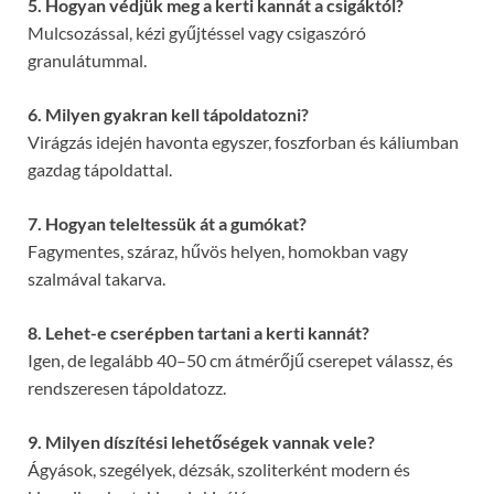
5. Hogyan védjük meg a kerti kannát a csigáktól?
Mulcsozással, kézi gyűjtéssel vagy csigaszóró
granulátummal.
6. Milyen gyakran kell tápoldatozni?
Virágzás idején havonta egyszer, foszforban és káliumban
gazdag tápoldattal.
7. Hogyan teleltessük át a gumókat?
Fagymentes, száraz, hűvös helyen, homokban vagy
szalmával takarva.
8. Lehet-e cserépben tartani a kerti kannát?
Igen, de legalább 40–50 cm átmérőjű cserepet válassz, és
rendszeresen tápoldatozz.
9. Milyen díszítési lehetőségek vannak vele?
Ágyások, szegélyek, dézsák, szoliterként modern és