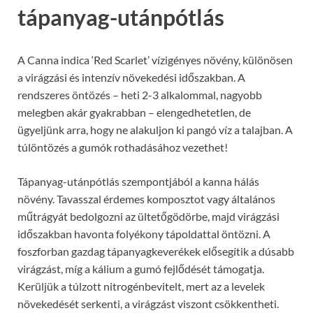
tápanyag-utánpótlás
A Canna indica ‘Red Scarlet’ vízigényes növény, különösen
a virágzási és intenzív növekedési időszakban. A
rendszeres öntözés – heti 2-3 alkalommal, nagyobb
melegben akár gyakrabban – elengedhetetlen, de
ügyeljünk arra, hogy ne alakuljon ki pangó víz a talajban. A
túlöntözés a gumók rothadásához vezethet!
Tápanyag-utánpótlás szempontjából a kanna hálás
növény. Tavasszal érdemes komposztot vagy általános
műtrágyát bedolgozni az ültetőgödörbe, majd virágzási
időszakban havonta folyékony tápoldattal öntözni. A
foszforban gazdag tápanyagkeverékek elősegítik a dúsabb
virágzást, míg a kálium a gumó fejlődését támogatja.
Kerüljük a túlzott nitrogénbevitelt, mert az a levelek
növekedését serkenti, a virágzást viszont csökkentheti.