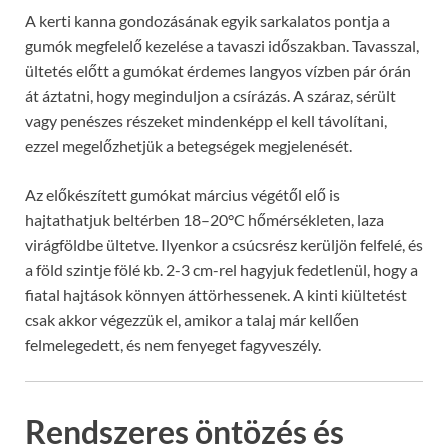
A kerti kanna gondozásának egyik sarkalatos pontja a
gumók megfelelő kezelése a tavaszi időszakban. Tavasszal,
ültetés előtt a gumókat érdemes langyos vízben pár órán
át áztatni, hogy meginduljon a csírázás. A száraz, sérült
vagy penészes részeket mindenképp el kell távolítani,
ezzel megelőzhetjük a betegségek megjelenését.
Az előkészített gumókat március végétől elő is
hajtathatjuk beltérben 18–20°C hőmérsékleten, laza
virágföldbe ültetve. Ilyenkor a csúcsrész kerüljön felfelé, és
a föld szintje fölé kb. 2-3 cm-rel hagyjuk fedetlenül, hogy a
fiatal hajtások könnyen áttörhessenek. A kinti kiültetést
csak akkor végezzük el, amikor a talaj már kellően
felmelegedett, és nem fenyeget fagyveszély.
Rendszeres öntözés és