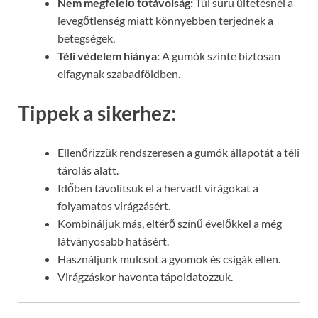
Nem megfelelő tőtávolság:
Túl sűrű ültetésnél a
levegőtlenség miatt könnyebben terjednek a
betegségek.
Téli védelem hiánya:
A gumók szinte biztosan
elfagynak szabadföldben.
Tippek a sikerhez:
Ellenőrizzük rendszeresen a gumók állapotát a téli
tárolás alatt.
Időben távolítsuk el a hervadt virágokat a
folyamatos virágzásért.
Kombináljuk más, eltérő színű évelőkkel a még
látványosabb hatásért.
Használjunk mulcsot a gyomok és csigák ellen.
Virágzáskor havonta tápoldatozzuk.