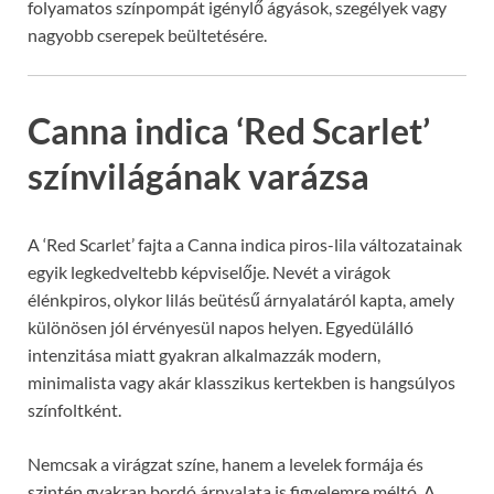
folyamatos színpompát igénylő ágyások, szegélyek vagy
nagyobb cserepek beültetésére.
Canna indica ‘Red Scarlet’
színvilágának varázsa
A ‘Red Scarlet’ fajta a Canna indica piros-lila változatainak
egyik legkedveltebb képviselője. Nevét a virágok
élénkpiros, olykor lilás beütésű árnyalatáról kapta, amely
különösen jól érvényesül napos helyen. Egyedülálló
intenzitása miatt gyakran alkalmazzák modern,
minimalista vagy akár klasszikus kertekben is hangsúlyos
színfoltként.
Nemcsak a virágzat színe, hanem a levelek formája és
szintén gyakran bordó árnyalata is figyelemre méltó. A