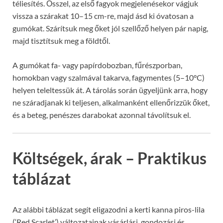
téliesítés. Ősszel, az első fagyok megjelenésekor vágjuk
vissza a szárakat 10–15 cm-re, majd ásd ki óvatosan a
gumókat. Szárítsuk meg őket jól szellőző helyen pár napig,
majd tisztítsuk meg a földtől.
A gumókat fa- vagy papírdobozban, fűrészporban,
homokban vagy szalmával takarva, fagymentes (5–10°C)
helyen teleltessük át. A tárolás során ügyeljünk arra, hogy
ne száradjanak ki teljesen, alkalmanként ellenőrizzük őket,
és a beteg, penészes darabokat azonnal távolítsuk el.
Költségek, árak – Praktikus
táblázat
Az alábbi táblázat segít eligazodni a kerti kanna piros-lila
(‘Red Scarlet’) változatainak vásárlási, gondozási és