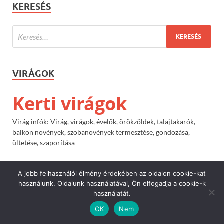
KERESÉS
VIRÁGOK
Kerti virágok
Virág infók: Virág, virágok, évelők, örökzöldek, talajtakarók,
balkon növények, szobanövények termesztése, gondozása,
ültetése, szaporítása
A jobb felhasználói élmény érdekében az oldalon cookie-kat
POPULAR
COMMENTS
TAGS
használunk. Oldalunk használatával, Ön elfogadja a cookie-k
használatát.
A borostyánlevelű
OK
Nem
ciklámen (Cyclamen) ültetése,