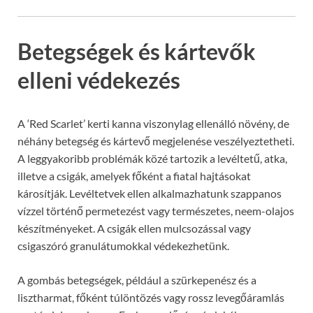
Betegségek és kártevők
elleni védekezés
A ‘Red Scarlet’ kerti kanna viszonylag ellenálló növény, de
néhány betegség és kártevő megjelenése veszélyeztetheti.
A leggyakoribb problémák közé tartozik a levéltetű, atka,
illetve a csigák, amelyek főként a fiatal hajtásokat
károsítják. Levéltetvek ellen alkalmazhatunk szappanos
vízzel történő permetezést vagy természetes, neem-olajos
készítményeket. A csigák ellen mulcsozással vagy
csigaszóró granulátumokkal védekezhetünk.
A gombás betegségek, például a szürkepenész és a
lisztharmat, főként túlöntözés vagy rossz levegőáramlás