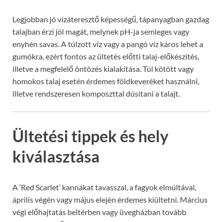
Legjobban jó vízáteresztő képességű, tápanyagban gazdag
talajban érzi jól magát, melynek pH-ja semleges vagy
enyhén savas. A túlzott víz vagy a pangó víz káros lehet a
gumókra, ezért fontos az ültetés előtti talaj-előkészítés,
illetve a megfelelő öntözés kialakítása. Túl kötött vagy
homokos talaj esetén érdemes földkeveréket használni,
illetve rendszeresen komposzttal dúsítani a talajt.
Ültetési tippek és hely
kiválasztása
A ‘Red Scarlet’ kannákat tavasszal, a fagyok elmúltával,
április végén vagy május elején érdemes kiültetni. Március
végi előhajtatás beltérben vagy üvegházban tovább