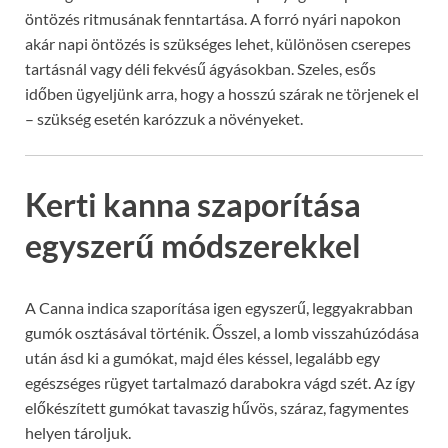
öntözés ritmusának fenntartása. A forró nyári napokon
akár napi öntözés is szükséges lehet, különösen cserepes
tartásnál vagy déli fekvésű ágyásokban. Szeles, esős
időben ügyeljünk arra, hogy a hosszú szárak ne törjenek el
– szükség esetén karózzuk a növényeket.
Kerti kanna szaporítása
egyszerű módszerekkel
A Canna indica szaporítása igen egyszerű, leggyakrabban
gumók osztásával történik. Ősszel, a lomb visszahúzódása
után ásd ki a gumókat, majd éles késsel, legalább egy
egészséges rügyet tartalmazó darabokra vágd szét. Az így
előkészített gumókat tavaszig hűvös, száraz, fagymentes
helyen tároljuk.