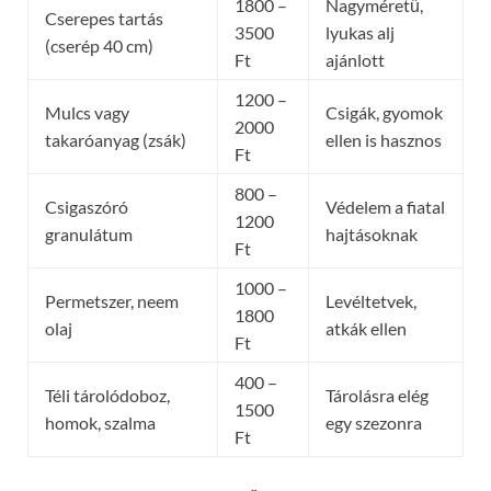
1800 –
Nagyméretű,
Cserepes tartás
3500
lyukas alj
(cserép 40 cm)
Ft
ajánlott
1200 –
Mulcs vagy
Csigák, gyomok
2000
takaróanyag (zsák)
ellen is hasznos
Ft
800 –
Csigaszóró
Védelem a fiatal
1200
granulátum
hajtásoknak
Ft
1000 –
Permetszer, neem
Levéltetvek,
1800
olaj
atkák ellen
Ft
400 –
Téli tárolódoboz,
Tárolásra elég
1500
homok, szalma
egy szezonra
Ft