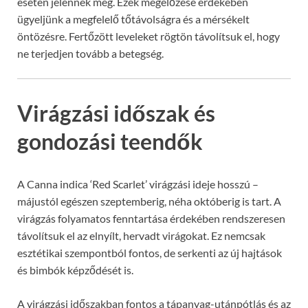
esetén jelennek meg. Ezek megelőzése érdekében
ügyeljünk a megfelelő tőtávolságra és a mérsékelt
öntözésre. Fertőzött leveleket rögtön távolítsuk el, hogy
ne terjedjen tovább a betegség.
Virágzási időszak és
gondozási teendők
A Canna indica ‘Red Scarlet’ virágzási ideje hosszú –
májustól egészen szeptemberig, néha októberig is tart. A
virágzás folyamatos fenntartása érdekében rendszeresen
távolítsuk el az elnyílt, hervadt virágokat. Ez nemcsak
esztétikai szempontból fontos, de serkenti az új hajtások
és bimbók képződését is.
A virágzási időszakban fontos a tápanyag-utánpótlás és az