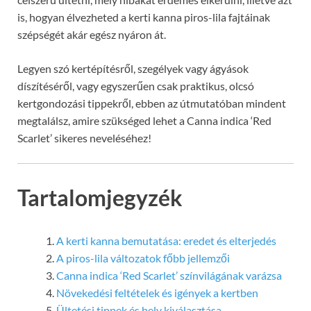
is, hogyan élvezheted a kerti kanna piros-lila fajtáinak
szépségét akár egész nyáron át.
Legyen szó kertépítésről, szegélyek vagy ágyások
díszítéséről, vagy egyszerűen csak praktikus, olcsó
kertgondozási tippekről, ebben az útmutatóban mindent
megtalálsz, amire szükséged lehet a Canna indica ‘Red
Scarlet’ sikeres neveléséhez!
Tartalomjegyzék
A kerti kanna bemutatása: eredet és elterjedés
A piros-lila változatok főbb jellemzői
Canna indica ‘Red Scarlet’ színvilágának varázsa
Növekedési feltételek és igények a kertben
Ültetési tippek és hely kiválasztása