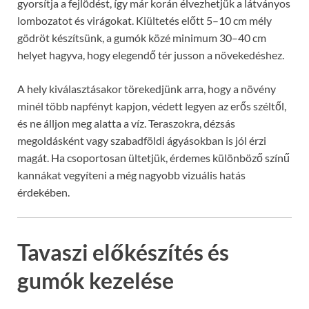
gyorsítja a fejlődést, így már korán élvezhetjük a látványos
lombozatot és virágokat. Kiültetés előtt 5–10 cm mély
gödröt készítsünk, a gumók közé minimum 30–40 cm
helyet hagyva, hogy elegendő tér jusson a növekedéshez.
A hely kiválasztásakor törekedjünk arra, hogy a növény
minél több napfényt kapjon, védett legyen az erős széltől,
és ne álljon meg alatta a víz. Teraszokra, dézsás
megoldásként vagy szabadföldi ágyásokban is jól érzi
magát. Ha csoportosan ültetjük, érdemes különböző színű
kannákat vegyíteni a még nagyobb vizuális hatás
érdekében.
Tavaszi előkészítés és
gumók kezelése