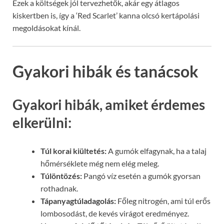
Ezek a költségek jól tervezhetők, akár egy átlagos
kiskertben is, így a ‘Red Scarlet’ kanna olcsó kertápolási
megoldásokat kínál.
Gyakori hibák és tanácsok
Gyakori hibák, amiket érdemes
elkerülni:
Túl korai kiültetés:
A gumók elfagynak, ha a talaj
hőmérséklete még nem elég meleg.
Túlöntözés:
Pangó víz esetén a gumók gyorsan
rothadnak.
Tápanyagtúladagolás:
Főleg nitrogén, ami túl erős
lombosodást, de kevés virágot eredményez.