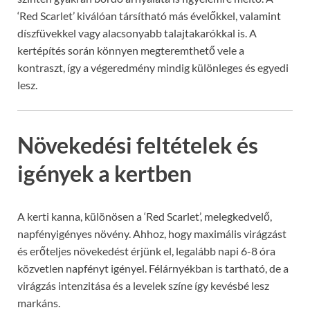
‘Red Scarlet’ kiválóan társítható más évelőkkel, valamint
díszfüvekkel vagy alacsonyabb talajtakarókkal is. A
kertépítés során könnyen megteremthető vele a
kontraszt, így a végeredmény mindig különleges és egyedi
lesz.
Növekedési feltételek és
igények a kertben
A kerti kanna, különösen a ‘Red Scarlet’, melegkedvelő,
napfényigényes növény. Ahhoz, hogy maximális virágzást
és erőteljes növekedést érjünk el, legalább napi 6-8 óra
közvetlen napfényt igényel. Félárnyékban is tartható, de a
virágzás intenzitása és a levelek színe így kevésbé lesz
markáns.