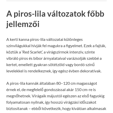
A piros-lila változatok főbb
jellemzői
A kerti kanna piros-lila változatai különleges
színvilágukkal hívják fel magukra a figyelmet. Ezek a fajták,
köztük a ‘Red Scarlet’, a virágszirmok intenzív, szinte
vibráló piros és bíbor árnyalataival varázsolják szebbé a
kertet, emellett gyakran sötétzöld vagy bordó színű
levelekkel is rendelkeznek, így egész évben dekoratívak.
A piros-lila kannák általában 80–120 cm magasságot
érnek el, de megfelelő gondozással akár 150 cm-re is
megnőhetnek. Virágaik májustól egészen az első fagyokig
folyamatosan nyílnak, így hosszú virágzási időszakot
biztosítanak – ebből következik, hogy kiválóan alkalmasak