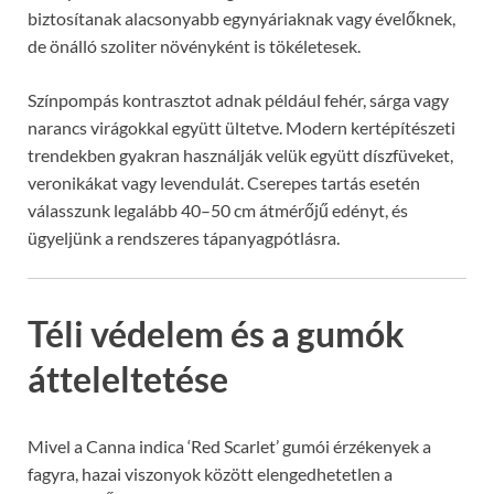
biztosítanak alacsonyabb egynyáriaknak vagy évelőknek,
de önálló szoliter növényként is tökéletesek.
Színpompás kontrasztot adnak például fehér, sárga vagy
narancs virágokkal együtt ültetve. Modern kertépítészeti
trendekben gyakran használják velük együtt díszfüveket,
veronikákat vagy levendulát. Cserepes tartás esetén
válasszunk legalább 40–50 cm átmérőjű edényt, és
ügyeljünk a rendszeres tápanyagpótlásra.
Téli védelem és a gumók
átteleltetése
Mivel a Canna indica ‘Red Scarlet’ gumói érzékenyek a
fagyra, hazai viszonyok között elengedhetetlen a