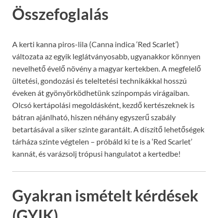
Összefoglalás
A kerti kanna piros-lila (Canna indica ‘Red Scarlet’)
változata az egyik leglátványosabb, ugyanakkor könnyen
nevelhető évelő növény a magyar kertekben. A megfelelő
ültetési, gondozási és teleltetési technikákkal hosszú
éveken át gyönyörködhetünk színpompás virágaiban.
Olcsó kertápolási megoldásként, kezdő kertészeknek is
bátran ajánlható, hiszen néhány egyszerű szabály
betartásával a siker szinte garantált. A díszítő lehetőségek
tárháza szinte végtelen – próbáld ki te is a ‘Red Scarlet’
kannát, és varázsolj trópusi hangulatot a kertedbe!
Gyakran ismételt kérdések
(GYIK)