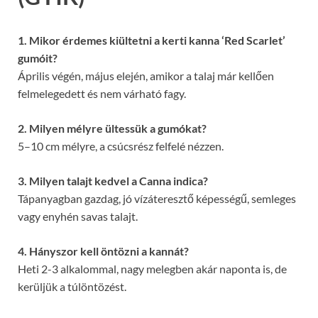
1. Mikor érdemes kiültetni a kerti kanna ‘Red Scarlet’
gumóit?
Április végén, május elején, amikor a talaj már kellően
felmelegedett és nem várható fagy.
2. Milyen mélyre ültessük a gumókat?
5–10 cm mélyre, a csúcsrész felfelé nézzen.
3. Milyen talajt kedvel a Canna indica?
Tápanyagban gazdag, jó vízáteresztő képességű, semleges
vagy enyhén savas talajt.
4. Hányszor kell öntözni a kannát?
Heti 2-3 alkalommal, nagy melegben akár naponta is, de
kerüljük a túlöntözést.