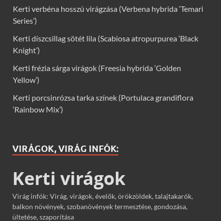
Kerti verbéna hosszú virágzása (Verbena hybrida ‘Temari
Series’)
Kerti díszcsillag sötét lila (Scabiosa atropurpurea ‘Black
Knight’)
Kerti frézia sárga virágok (Freesia hybrida ‘Golden
Yellow’)
Kerti porcsinrózsa tarka színek (Portulaca grandiflora
‘Rainbow Mix’)
VIRÁGOK, VIRÁG INFÓK:
Kerti virágok
Virág infók: Virág, virágok, évelők, örökzöldek, talajtakarók,
balkon növények, szobanövények termesztése, gondozása,
ültetése, szaporítása