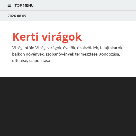
TOP MENU
2026.08.09.
Kerti virágok
Virág infók: Virág, virágok, évelők, örökzöldek, talajtakarók,
balkon növények, szobanövények termesztése, gondozása,
ültetése, szaporítása