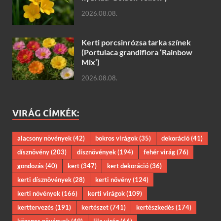
2026.08.08.
Kerti porcsinrózsa tarka színek
(Portulaca grandiflora ‘Rainbow
Mix’)
2026.08.08.
VIRÁG CÍMKÉK:
alacsony növények
(42)
bokros virágok
(35)
dekoráció
(41)
dísznövény
(203)
dísznövények
(194)
fehér virág
(76)
gondozás
(40)
kert
(347)
kert dekoráció
(36)
kerti dísznövények
(28)
kerti növény
(124)
kerti növények
(166)
kerti virágok
(109)
kerttervezés
(191)
kertészet
(741)
kertészkedés
(174)
közepes növények
(49)
lila virág
(66)