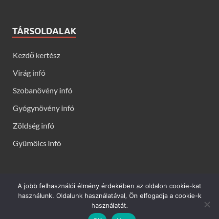
TÁRSOLDALAK
Kezdő kertész
Virág infó
Szobanövény infó
Gyógynövény infó
Zöldség infó
Gyümölcs infó
A jobb felhasználói élmény érdekében az oldalon cookie-kat
Kerti virágok - Virág infók: Virág, virágok, évelők, örökzöldek,
használunk. Oldalunk használatával, Ön elfogadja a cookie-k
talajtakarók, balkon növények, szobanövények termesztése,
használatát.
gondozása, ültetése, szaporítása