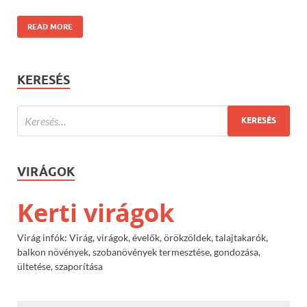
READ MORE
KERESÉS
VIRÁGOK
Kerti virágok
Virág infók: Virág, virágok, évelők, örökzöldek, talajtakarók,
balkon növények, szobanövények termesztése, gondozása,
ültetése, szaporítása