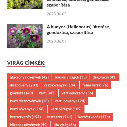
szaporítása
2023.06.05.
A hunyor (Helleborus) ültetése,
gondozása, szaporítása
2023.06.07.
VIRÁG CÍMKÉK:
alacsony növények
(42)
bokros virágok
(35)
dekoráció
(41)
dísznövény
(203)
dísznövények
(194)
fehér virág
(76)
gondozás
(40)
kert
(347)
kert dekoráció
(36)
kerti dísznövények
(28)
kerti növény
(124)
kerti növények
(166)
kerti virágok
(109)
kerttervezés
(191)
kertészet
(741)
kertészkedés
(174)
közepes növények
(49)
lila virág
(66)