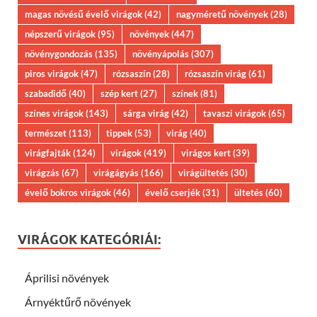
magas növésű évelő virágok
(42)
nagyméretű növények
(28)
népszerű virágok
(95)
növények
(447)
növénygondozás
(135)
növényápolás
(307)
piros virágok
(47)
rózsaszín
(28)
rózsaszín virág
(61)
szabadidő
(40)
szép kert
(27)
színek
(81)
színes virágok
(143)
sárga virág
(42)
tavaszi virágok
(65)
természet
(113)
tippek
(53)
virág
(40)
virágfajták
(124)
virágok
(419)
virágos kert
(39)
virágzás
(67)
virágágyás
(166)
virágültetés
(30)
évelő bokros virágok
(46)
évelő cserjék
(31)
ültetés
(60)
VIRÁGOK KATEGÓRIÁI:
Áprilisi növények
Árnyéktűrő növények