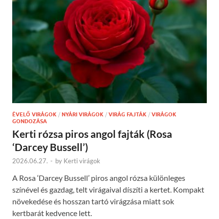
ÉVELŐ VIRÁGOK
/
NYÁRI VIRÁGOK
/
VIRÁG FAJTÁK
/
VIRÁGOK
GONDOZÁSA
Kerti rózsa piros angol fajták (Rosa
‘Darcey Bussell’)
2026.06.27.
-
by
Kerti virágok
A Rosa ‘Darcey Bussell’ piros angol rózsa különleges
színével és gazdag, telt virágaival díszíti a kertet. Kompakt
növekedése és hosszan tartó virágzása miatt sok
kertbarát kedvence lett.