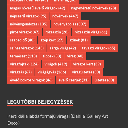
magas növésű évelő virágok
(42)
nagyméretű növények
(28)
népszerű virágok
(95)
növények
(447)
növénygondozás
(135)
növényápolás
(307)
piros virágok
(47)
rózsaszín
(28)
rózsaszín virág
(61)
szabadidő
(40)
szép kert
(27)
színek
(81)
színes virágok
(143)
sárga virág
(42)
tavaszi virágok
(65)
természet
(113)
tippek
(53)
virág
(40)
virágfajták
(124)
virágok
(419)
virágos kert
(39)
virágzás
(67)
virágágyás
(166)
virágültetés
(30)
évelő bokros virágok
(46)
évelő cserjék
(31)
ültetés
(60)
LEGUTÓBBI BEJEGYZÉSEK
Kerti dália labda formájú virágai (Dahlia ‘Gallery Art
Deco’)