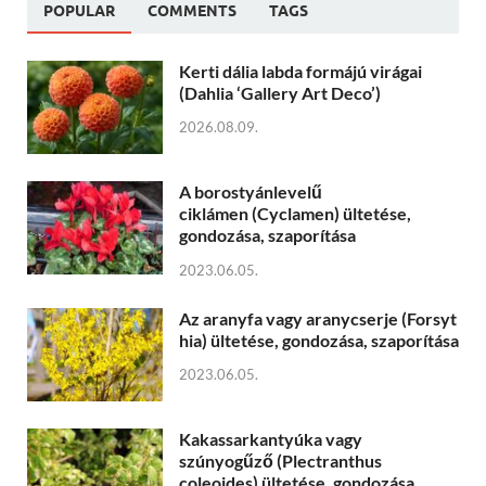
POPULAR
COMMENTS
TAGS
Kerti dália labda formájú virágai
(Dahlia ‘Gallery Art Deco’)
2026.08.09.
A borostyánlevelű
ciklámen (Cyclamen) ültetése,
gondozása, szaporítása
2023.06.05.
Az aranyfa vagy aranycserje (Forsyt
hia) ültetése, gondozása, szaporítása
2023.06.05.
Kakassarkantyúka vagy
szúnyogűző (Plectranthus
coleoides) ültetése, gondozása,