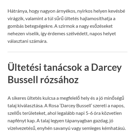
Hátránya, hogy nagyon árnyékos, nyirkos helyen kevésbé
virágzik, valamint a túl sűrű ültetés hajlamosíthatja a
gombás betegségekre. A szirmok a nagy esőzéseket
nehezen viselik, így érdemes szélvédett, napos helyet
választani számára.
Ültetési tanácsok a Darcey
Bussell rózsához
A sikeres ültetés kulcsa a megfelelő hely és a jó minőségű
talaj kiválasztása. A Rosa ‘Darcey Bussell’ szereti a napos,
szellős területeket, ahol legalább napi 5-6 óra közvetlen
napfényt kap. A talaj legyen tápanyagban gazdag, jó
vízelvezetésű, enyhén savanyú vagy semleges kémhatású.