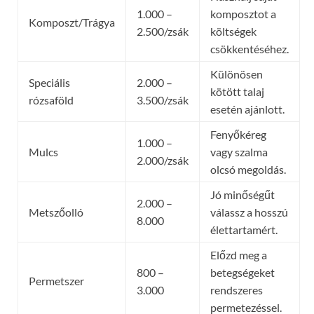
1.000 –
komposztot a
Komposzt/Trágya
2.500/zsák
költségek
csökkentéséhez.
Különösen
Speciális
2.000 –
kötött talaj
rózsaföld
3.500/zsák
esetén ajánlott.
Fenyőkéreg
1.000 –
Mulcs
vagy szalma
2.000/zsák
olcsó megoldás.
Jó minőségűt
2.000 –
Metszőolló
válassz a hosszú
8.000
élettartamért.
Előzd meg a
800 –
betegségeket
Permetszer
3.000
rendszeres
permetezéssel.