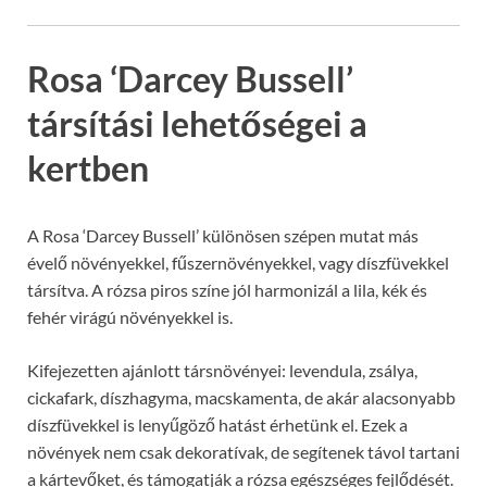
Rosa ‘Darcey Bussell’
társítási lehetőségei a
kertben
A Rosa ‘Darcey Bussell’ különösen szépen mutat más
évelő növényekkel, fűszernövényekkel, vagy díszfüvekkel
társítva. A rózsa piros színe jól harmonizál a lila, kék és
fehér virágú növényekkel is.
Kifejezetten ajánlott társnövényei: levendula, zsálya,
cickafark, díszhagyma, macskamenta, de akár alacsonyabb
díszfüvekkel is lenyűgöző hatást érhetünk el. Ezek a
növények nem csak dekoratívak, de segítenek távol tartani
a kártevőket, és támogatják a rózsa egészséges fejlődését.