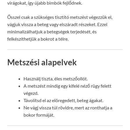
virágokat, így újabb bimbók fejlődnek.
Ősszel csak a szükséges tisztító metszést végezzük el,
vágjuk vissza a beteg vagy elszáradt részeket. Ezzel
minimalizálhatjuk a betegségek terjedését, és
felkészíthetjük a bokrot a télre.
Metszési alapelvek
Használj tiszta, éles metszőollót.
A metszést mindig egy kifelé néző rügy felett
végezd.
Távolítsd el az elöregedett, beteg ágakat.
Ne vágj vissza túl rövidre, mert az ronthatja a
bokor formáját.