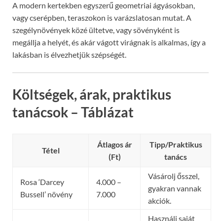
A modern kertekben egyszerű geometriai ágyásokban,
vagy cserépben, teraszokon is varázslatosan mutat. A
szegélynövények közé ültetve, vagy sövényként is
megállja a helyét, és akár vágott virágnak is alkalmas, így a
lakásban is élvezhetjük szépségét.
Költségek, árak, praktikus
tanácsok – Táblázat
Átlagos ár
Tipp/Praktikus
Tétel
(Ft)
tanács
Vásárolj ősszel,
Rosa ‘Darcey
4.000 –
gyakran vannak
Bussell’ növény
7.000
akciók.
Használj saját