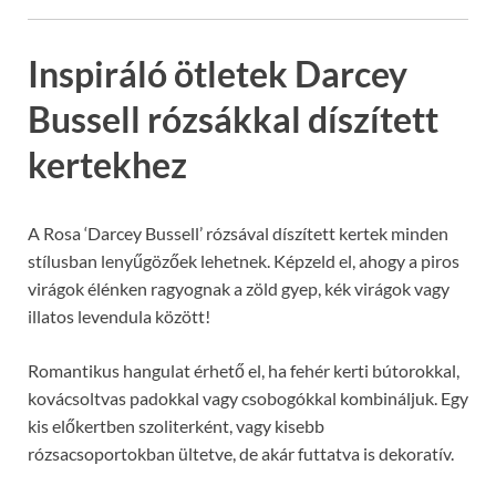
Inspiráló ötletek Darcey
Bussell rózsákkal díszített
kertekhez
A Rosa ‘Darcey Bussell’ rózsával díszített kertek minden
stílusban lenyűgözőek lehetnek. Képzeld el, ahogy a piros
virágok élénken ragyognak a zöld gyep, kék virágok vagy
illatos levendula között!
Romantikus hangulat érhető el, ha fehér kerti bútorokkal,
kovácsoltvas padokkal vagy csobogókkal kombináljuk. Egy
kis előkertben szoliterként, vagy kisebb
rózsacsoportokban ültetve, de akár futtatva is dekoratív.