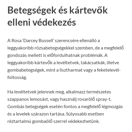
Betegségek és kártevők
elleni védekezés
A Rosa ‘Darcey Bussell’ szerencsére ellenálló a
leggyakoribb rózsabetegségekkel szemben, de a megfelelő
gondozás mellett is előfordulhatnak problémák. A
leggyakoribb kártevők a levéltetvek, takácsatkák, illetve
gombabetegségek, mint a lisztharmat vagy a feketelevél-
foltosság.
Ha levéltetvek jelennek meg, alkalmazz természetes
szappanos lemosást, vagy használj rovarölő spray-t.
Gombás betegségek esetén fontos a megfelelő légmozgás
és a levelek szárazon tartása. Súlyosabb esetben
réztartalmú gombaölő szerrel védekezhetünk.