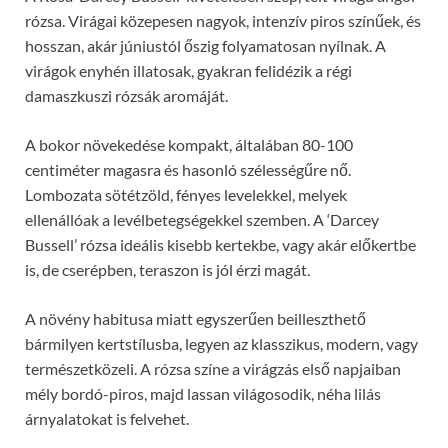
rózsa. Virágai közepesen nagyok, intenzív piros színűek, és
hosszan, akár júniustól őszig folyamatosan nyílnak. A
virágok enyhén illatosak, gyakran felidézik a régi
damaszkuszi rózsák aromáját.
A bokor növekedése kompakt, általában 80-100
centiméter magasra és hasonló szélességűre nő.
Lombozata sötétzöld, fényes levelekkel, melyek
ellenállóak a levélbetegségekkel szemben. A ‘Darcey
Bussell’ rózsa ideális kisebb kertekbe, vagy akár előkertbe
is, de cserépben, teraszon is jól érzi magát.
A növény habitusa miatt egyszerűen beilleszthető
bármilyen kertstílusba, legyen az klasszikus, modern, vagy
természetközeli. A rózsa színe a virágzás első napjaiban
mély bordó-piros, majd lassan világosodik, néha lilás
árnyalatokat is felvehet.