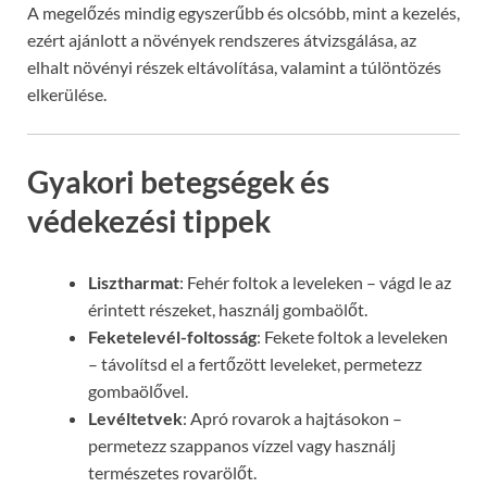
A megelőzés mindig egyszerűbb és olcsóbb, mint a kezelés,
ezért ajánlott a növények rendszeres átvizsgálása, az
elhalt növényi részek eltávolítása, valamint a túlöntözés
elkerülése.
Gyakori betegségek és
védekezési tippek
Lisztharmat
: Fehér foltok a leveleken – vágd le az
érintett részeket, használj gombaölőt.
Feketelevél-foltosság
: Fekete foltok a leveleken
– távolítsd el a fertőzött leveleket, permetezz
gombaölővel.
Levéltetvek
: Apró rovarok a hajtásokon –
permetezz szappanos vízzel vagy használj
természetes rovarölőt.