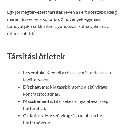
Egy jól megtervezett társítás révén a kert hosszabb ideig
marad díszes, és a különböző növények egymást
támogatják, csökkentve a gondozási költségeket és a
ráfordított időt.
Társítási ötletek
Levendula
: Kiemeli a rózsa színét, elriasztja a
levéltetveket.
Díszhagyma
: Magasabb, gömb alakú virágai
kontrasztot adnak.
Macskamenta
: Lila, kékes árnyalatával szép
hátteret ad.
Cickafark
: Hosszú virágzása miatt tartós
háttérnövény.