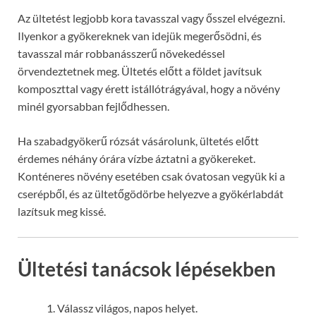
Az ültetést legjobb kora tavasszal vagy ősszel elvégezni.
Ilyenkor a gyökereknek van idejük megerősödni, és
tavasszal már robbanásszerű növekedéssel
örvendeztetnek meg. Ültetés előtt a földet javítsuk
komposzttal vagy érett istállótrágyával, hogy a növény
minél gyorsabban fejlődhessen.
Ha szabadgyökerű rózsát vásárolunk, ültetés előtt
érdemes néhány órára vízbe áztatni a gyökereket.
Konténeres növény esetében csak óvatosan vegyük ki a
cserépből, és az ültetőgödörbe helyezve a gyökérlabdát
lazítsuk meg kissé.
Ültetési tanácsok lépésekben
Válassz világos, napos helyet.