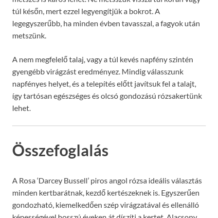
túl későn, mert ezzel legyengítjük a bokrot. A
legegyszerűbb, ha minden évben tavasszal, a fagyok után
metszünk.
A nem megfelelő talaj, vagy a túl kevés napfény szintén
gyengébb virágzást eredményez. Mindig válasszunk
napfényes helyet, és a telepítés előtt javítsuk fel a talajt,
így tartósan egészséges és olcsó gondozású rózsakertünk
lehet.
Összefoglalás
A Rosa ‘Darcey Bussell’ piros angol rózsa ideális választás
minden kertbarátnak, kezdő kertészeknek is. Egyszerűen
gondozható, kiemelkedően szép virágzatával és ellenálló
képességével hosszú éveken át díszíti a kertet. Alacsony