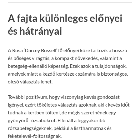
A fajta különleges előnyei
és hátrányai
A Rosa ‘Darcey Bussell’ fő előnyei közé tartozik a hosszú
és bőséges virágzás, a kompakt növekedés, valamint a
betegség-ellenálló képesség. Ezek azok a tulajdonságok,
amelyek miatt a kezdő kertészek számára is biztonságos,
olcsó választás lehet.
További pozitívum, hogy viszonylag kevés gondozást
igényel, ezért tökéletes választás azoknak, akik kevés időt
tudnak a kertben tölteni, de mégis szeretnének egy
gyönyörű rózsabokrot. Ellenáll a leggyakoribb
rózsabetegségeknek, például a lisztharmatnak és
feketelevél-foltosságnak.