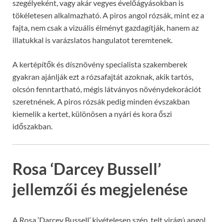
szegélyeként, vagy akár vegyes évelőágyásokban is
tökéletesen alkalmazható. A piros angol rózsák, mint ez a
fajta, nem csak a vizuális élményt gazdagítják, hanem az
illatukkal is varázslatos hangulatot teremtenek.
A kertépítők és dísznövény specialista szakemberek
gyakran ajánlják ezt a rózsafajtát azoknak, akik tartós,
olcsón fenntartható, mégis látványos növénydekorációt
szeretnének. A piros rózsák pedig minden évszakban
kiemelik a kertet, különösen a nyári és kora őszi
időszakban.
Rosa ‘Darcey Bussell’
jellemzői és megjelenése
A Rosa ‘Darcey Bussell’ kivételesen szép, telt virágú angol