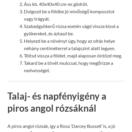
Áss kb. 40x40x40 cm-es gödröt.
Dolgozd be a földbe jó minőségű komposztot
vagy trágyát.
Szabadgyökerű rózsa esetén vágd vissza kissé a
gyökereket, és áztasd be.
Helyezd be a növényt úgy, hogy az oltás helye
néhány centiméterrel a talajszint alatt legyen.
Töltsd vissza a földet, majd alaposan öntözd meg.
Takard be a tövét mulccsal, hogy megőrizze a
nedvességet.
Talaj- és napfényigény a
piros angol rózsáknál
A piros angol rózsák, így a Rosa ‘Darcey Bussell’ is, a jó