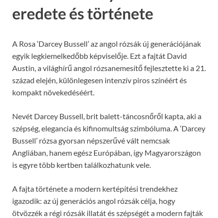
eredete és története
A Rosa ‘Darcey Bussell’ az angol rózsák új generációjának
egyik legkiemelkedőbb képviselője. Ezt a fajtát David
Austin, a világhírű angol rózsanemesítő fejlesztette ki a 21.
század elején, különlegesen intenzív piros színéért és
kompakt növekedéséért.
Nevét Darcey Bussell, brit balett-táncosnőről kapta, aki a
szépség, elegancia és kifinomultság szimbóluma. A ‘Darcey
Bussell’ rózsa gyorsan népszerűvé vált nemcsak
Angliában, hanem egész Európában, így Magyarországon
is egyre több kertben találkozhatunk vele.
A fajta története a modern kertépítési trendekhez
igazodik: az új generációs angol rózsák célja, hogy
ötvözzék a régi rózsák illatát és szépségét a modern fajták