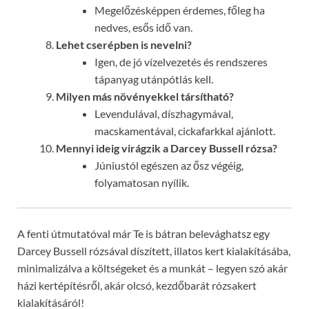
Megelőzésképpen érdemes, főleg ha
nedves, esős idő van.
Lehet cserépben is nevelni?
Igen, de jó vízelvezetés és rendszeres
tápanyag utánpótlás kell.
Milyen más növényekkel társítható?
Levendulával, díszhagymával,
macskamentával, cickafarkkal ajánlott.
Mennyi ideig virágzik a Darcey Bussell rózsa?
Júniustól egészen az ősz végéig,
folyamatosan nyílik.
A fenti útmutatóval már Te is bátran belevághatsz egy
Darcey Bussell rózsával díszített, illatos kert kialakításába,
minimalizálva a költségeket és a munkát – legyen szó akár
házi kertépítésről, akár olcsó, kezdőbarát rózsakert
kialakításáról!