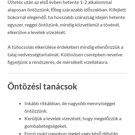
Ültetés után az első évben hetente 1-2 alkalommal
alaposan öntözzünk, főleg szárazabb időszakban. Kifejlett
bokornál elegendő, ha hosszabb szárazság idején hetente
egyszer, reggel öntözünk, mindig közvetlenül a tövénél,
elkerülve a levelek vizezését.
A túllocsolás elkerülése érdekében mindig ellenőrizzük a
talaj nedvességtartalmát. Különösen cserépben nevelve
figyeljünk a rendszeres, de mérsékelt vízellátásra.
Öntözési tanácsok
Inkább ritkábban, de nagyobb mennyiséggel
öntözzünk.
Kerüljük a levelek vizezését, hogy megelőzzük a
gombabetegségeket.
Forró nyári napokon reggel vagy késő délután