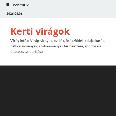
TOP MENU
2026.08.06.
Kerti virágok
Virág infók: Virág, virágok, évelők, örökzöldek, talajtakarók,
balkon növények, szobanövények termesztése, gondozása,
ültetése, szaporítása