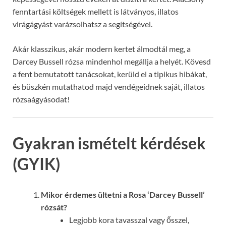
fenntartási költségek mellett is látványos, illatos
virágágyást varázsolhatsz a segítségével.
Akár klasszikus, akár modern kertet álmodtál meg, a
Darcey Bussell rózsa mindenhol megállja a helyét. Kövesd
a fent bemutatott tanácsokat, kerüld el a tipikus hibákat,
és büszkén mutathatod majd vendégeidnek saját, illatos
rózsaágyásodat!
Gyakran ismételt kérdések
(GYIK)
Mikor érdemes ültetni a Rosa ‘Darcey Bussell’
rózsát?
Legjobb kora tavasszal vagy ősszel,