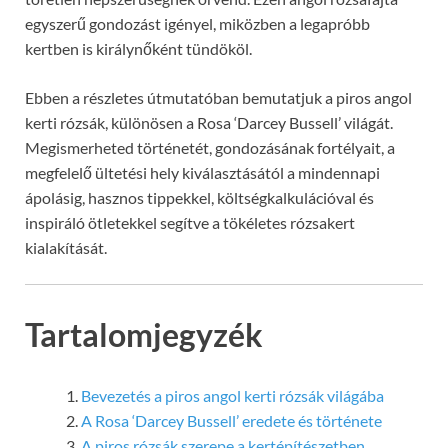
egyszerű gondozást igényel, miközben a legapróbb
kertben is királynőként tündököl.
Ebben a részletes útmutatóban bemutatjuk a piros angol
kerti rózsák, különösen a Rosa ‘Darcey Bussell’ világát.
Megismerheted történetét, gondozásának fortélyait, a
megfelelő ültetési hely kiválasztásától a mindennapi
ápolásig, hasznos tippekkel, költségkalkulációval és
inspiráló ötletekkel segítve a tökéletes rózsakert
kialakítását.
Tartalomjegyzék
Bevezetés a piros angol kerti rózsák világába
A Rosa ‘Darcey Bussell’ eredete és története
A piros rózsák szerepe a kertépítészetben