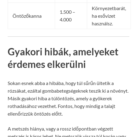
Környezetbarát,
1.500 –
Öntözőkanna
ha esővizet
4.000
használsz.
Gyakori hibák, amelyeket
érdemes elkerülni
Sokan esnek abba a hibába, hogy túl sűrűn ültetik a
rózsákat, ezáltal gombabetegségeknek teszik ki a növényt.
Másik gyakori hiba a túlöntözés, amely a gyökerek
rothadásához vezethet. Fontos, hogy mindig a talajt
ellenőrizzük öntözés előtt.
A metszés hiánya, vagy a rossz időpontban végzett
metszés is káros lehet. Ne metsszük vissza túl korán vagy