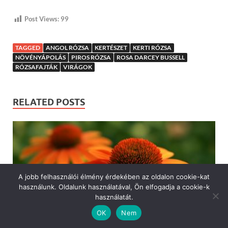
Post Views:
99
TAGGED
ANGOL RÓZSA
KERTÉSZET
KERTI RÓZSA
NÖVÉNYÁPOLÁS
PIROS RÓZSA
ROSA DARCEY BUSSELL
RÓZSAFAJTÁK
VIRÁGOK
RELATED POSTS
A jobb felhasználói élmény érdekében az oldalon cookie-kat
használunk. Oldalunk használatával, Ön elfogadja a cookie-k
használatát.
OK
Nem