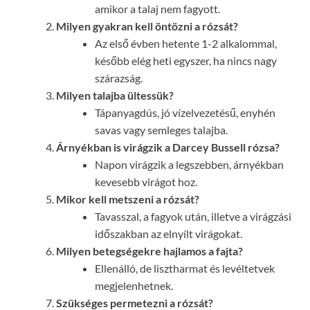
amikor a talaj nem fagyott.
Milyen gyakran kell öntözni a rózsát?
Az első évben hetente 1-2 alkalommal,
később elég heti egyszer, ha nincs nagy
szárazság.
Milyen talajba ültessük?
Tápanyagdús, jó vízelvezetésű, enyhén
savas vagy semleges talajba.
Árnyékban is virágzik a Darcey Bussell rózsa?
Napon virágzik a legszebben, árnyékban
kevesebb virágot hoz.
Mikor kell metszeni a rózsát?
Tavasszal, a fagyok után, illetve a virágzási
időszakban az elnyílt virágokat.
Milyen betegségekre hajlamos a fajta?
Ellenálló, de lisztharmat és levéltetvek
megjelenhetnek.
Szükséges permetezni a rózsát?