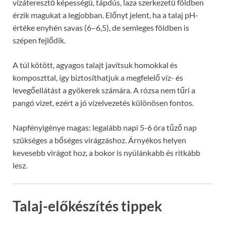
vízáteresztő képességű, tápdús, laza szerkezetű földben
érzik magukat a legjobban. Előnyt jelent, ha a talaj pH-
értéke enyhén savas (6–6,5), de semleges földben is
szépen fejlődik.
A túl kötött, agyagos talajt javítsuk homokkal és
komposzttal, így biztosíthatjuk a megfelelő víz- és
levegőellátást a gyökerek számára. A rózsa nem tűri a
pangó vizet, ezért a jó vízelvezetés különösen fontos.
Napfényigénye magas: legalább napi 5-6 óra tűző nap
szükséges a bőséges virágzáshoz. Árnyékos helyen
kevesebb virágot hoz, a bokor is nyúlánkabb és ritkább
lesz.
Talaj-előkészítés tippek