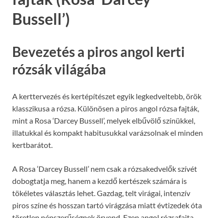
Bussell’)
Bevezetés a piros angol kerti
rózsák világába
A kerttervezés és kertépítészet egyik legkedveltebb, örök
klasszikusa a rózsa. Különösen a piros angol rózsa fajták,
mint a Rosa ‘Darcey Bussell’, melyek elbűvölő színükkel,
illatukkal és kompakt habitusukkal varázsolnak el minden
kertbarátot.
A Rosa ‘Darcey Bussell’ nem csak a rózsakedvelők szívét
dobogtatja meg, hanem a kezdő kertészek számára is
tökéletes választás lehet. Gazdag, telt virágai, intenzív
piros színe és hosszan tartó virágzása miatt évtizedek óta
töretlen népszerűségnek örvend. Ezen angol rózsafajta