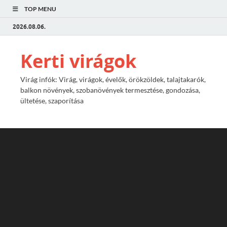
TOP MENU
2026.08.06.
Kerti virágok
Virág infók: Virág, virágok, évelők, örökzöldek, talajtakarók,
balkon növények, szobanövények termesztése, gondozása,
ültetése, szaporítása