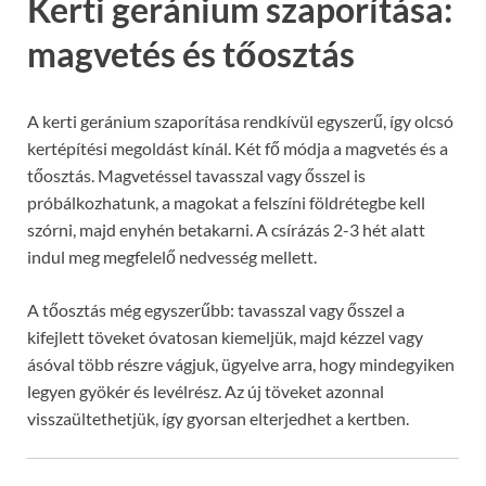
Kerti geránium szaporítása:
magvetés és tőosztás
A kerti geránium szaporítása rendkívül egyszerű, így olcsó
kertépítési megoldást kínál. Két fő módja a magvetés és a
tőosztás. Magvetéssel tavasszal vagy ősszel is
próbálkozhatunk, a magokat a felszíni földrétegbe kell
szórni, majd enyhén betakarni. A csírázás 2-3 hét alatt
indul meg megfelelő nedvesség mellett.
A tőosztás még egyszerűbb: tavasszal vagy ősszel a
kifejlett töveket óvatosan kiemeljük, majd kézzel vagy
ásóval több részre vágjuk, ügyelve arra, hogy mindegyiken
legyen gyökér és levélrész. Az új töveket azonnal
visszaültethetjük, így gyorsan elterjedhet a kertben.