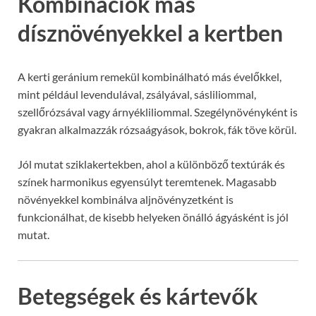
Kombinációk más
dísznövényekkel a kertben
A kerti geránium remekül kombinálható más évelőkkel,
mint például levendulával, zsályával, sásliliommal,
szellőrózsával vagy árnyékliliommal. Szegélynövényként is
gyakran alkalmazzák rózsaágyások, bokrok, fák töve körül.
Jól mutat sziklakertekben, ahol a különböző textúrák és
színek harmonikus egyensúlyt teremtenek. Magasabb
növényekkel kombinálva aljnövényzetként is
funkcionálhat, de kisebb helyeken önálló ágyásként is jól
mutat.
Betegségek és kártevők