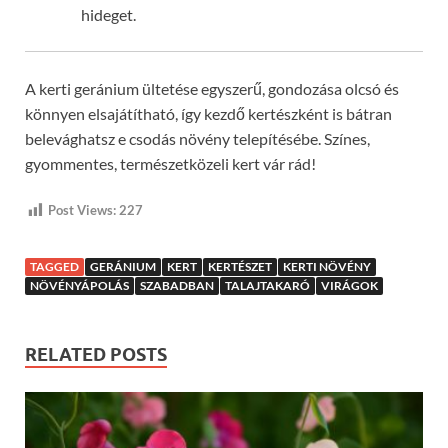
hideget.
A kerti geránium ültetése egyszerű, gondozása olcsó és
könnyen elsajátítható, így kezdő kertészként is bátran
belevághatsz e csodás növény telepítésébe. Színes,
gyommentes, természetközeli kert vár rád!
Post Views:
227
TAGGED
GERÁNIUM
KERT
KERTÉSZET
KERTI NÖVÉNY
NÖVÉNYÁPOLÁS
SZABADBAN
TALAJTAKARÓ
VIRÁGOK
RELATED POSTS