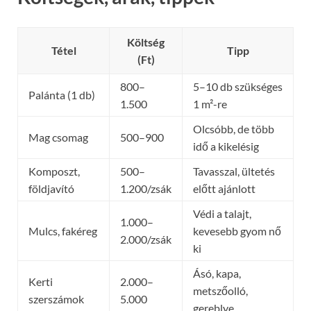
Költség
Tétel
Tipp
(Ft)
800–
5–10 db szükséges
Palánta (1 db)
1.500
1 m²-re
Olcsóbb, de több
Mag csomag
500–900
idő a kikelésig
Komposzt,
500–
Tavasszal, ültetés
földjavító
1.200/zsák
előtt ajánlott
Védi a talajt,
1.000–
Mulcs, fakéreg
kevesebb gyom nő
2.000/zsák
ki
Ásó, kapa,
Kerti
2.000–
metszőolló,
szerszámok
5.000
gereblye