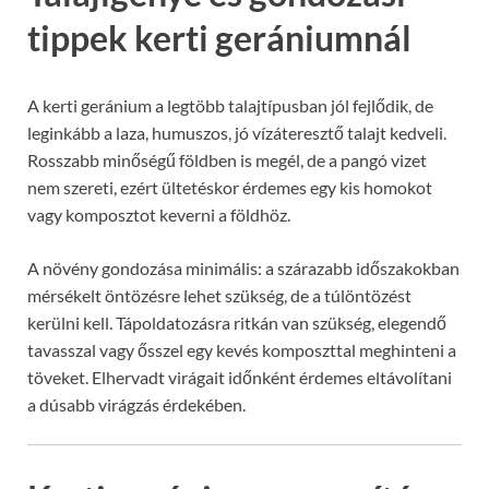
tippek kerti gerániumnál
A kerti geránium a legtöbb talajtípusban jól fejlődik, de
leginkább a laza, humuszos, jó vízáteresztő talajt kedveli.
Rosszabb minőségű földben is megél, de a pangó vizet
nem szereti, ezért ültetéskor érdemes egy kis homokot
vagy komposztot keverni a földhöz.
A növény gondozása minimális: a szárazabb időszakokban
mérsékelt öntözésre lehet szükség, de a túlöntözést
kerülni kell. Tápoldatozásra ritkán van szükség, elegendő
tavasszal vagy ősszel egy kevés komposzttal meghinteni a
töveket. Elhervadt virágait időnként érdemes eltávolítani
a dúsabb virágzás érdekében.