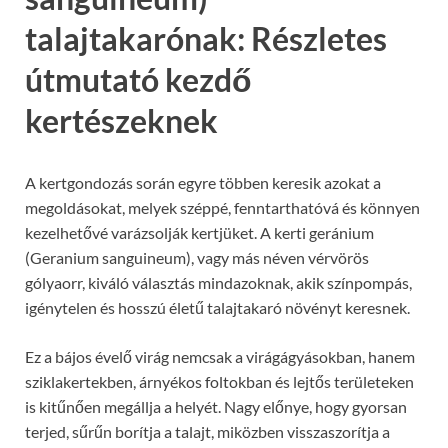
talajtakarónak: Részletes
útmutató kezdő
kertészeknek
A kertgondozás során egyre többen keresik azokat a
megoldásokat, melyek széppé, fenntarthatóvá és könnyen
kezelhetővé varázsolják kertjüket. A kerti geránium
(Geranium sanguineum), vagy más néven vérvörös
gólyaorr, kiváló választás mindazoknak, akik színpompás,
igénytelen és hosszú életű talajtakaró növényt keresnek.
Ez a bájos évelő virág nemcsak a virágágyásokban, hanem
sziklakertekben, árnyékos foltokban és lejtős területeken
is kitűnően megállja a helyét. Nagy előnye, hogy gyorsan
terjed, sűrűn borítja a talajt, miközben visszaszorítja a