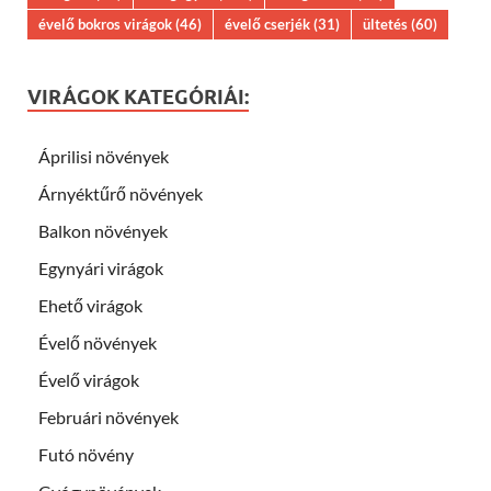
évelő bokros virágok
(46)
évelő cserjék
(31)
ültetés
(60)
VIRÁGOK KATEGÓRIÁI:
Áprilisi növények
Árnyéktűrő növények
Balkon növények
Egynyári virágok
Ehető virágok
Évelő növények
Évelő virágok
Februári növények
Futó növény