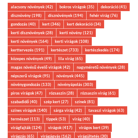
alacsony növények
(42)
bokros virágok
(35)
dekoráció
(41)
dísznövény
(198)
dísznövények
(194)
fehér virág
(76)
gondozás
(40)
kert
(346)
kert dekoráció
(34)
kerti dísznövények
(28)
kerti növény
(121)
kerti növények
(164)
kerti virágok
(108)
kerttervezés
(191)
kertészet
(733)
kertészkedés
(174)
közepes növények
(49)
lila virág
(65)
magas növésű évelő virágok
(42)
nagyméretű növények
(28)
népszerű virágok
(95)
növények
(445)
növénygondozás
(133)
növényápolás
(303)
piros virágok
(47)
rózsaszín
(28)
rózsaszín virág
(61)
szabadidő
(40)
szép kert
(27)
színek
(81)
színes virágok
(140)
sárga virág
(42)
tavaszi virágok
(63)
természet
(113)
tippek
(53)
virág
(40)
virágfajták
(124)
virágok
(417)
virágos kert
(39)
virágzás
(65)
virágágyás
(162)
virágültetés
(30)