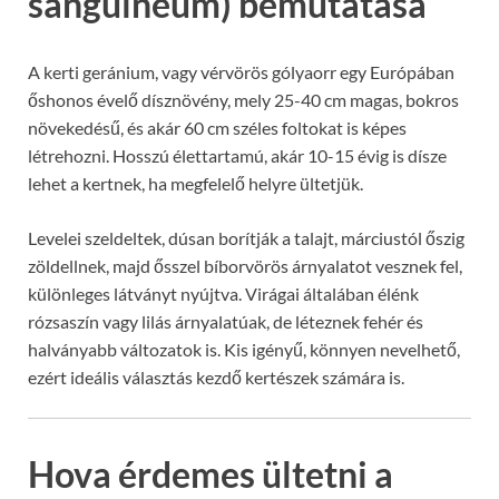
sanguineum) bemutatása
A kerti geránium, vagy vérvörös gólyaorr egy Európában
őshonos évelő dísznövény, mely 25-40 cm magas, bokros
növekedésű, és akár 60 cm széles foltokat is képes
létrehozni. Hosszú élettartamú, akár 10-15 évig is dísze
lehet a kertnek, ha megfelelő helyre ültetjük.
Levelei szeldeltek, dúsan borítják a talajt, márciustól őszig
zöldellnek, majd ősszel bíborvörös árnyalatot vesznek fel,
különleges látványt nyújtva. Virágai általában élénk
rózsaszín vagy lilás árnyalatúak, de léteznek fehér és
halványabb változatok is. Kis igényű, könnyen nevelhető,
ezért ideális választás kezdő kertészek számára is.
Hova érdemes ültetni a