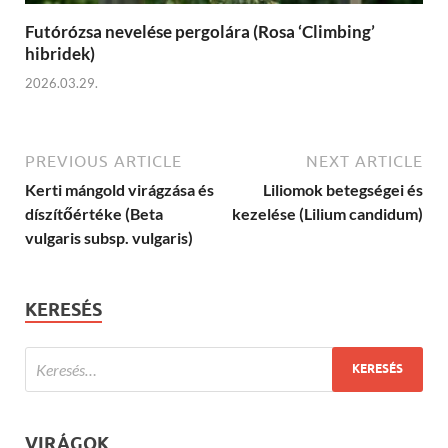
Futórózsa nevelése pergolára (Rosa ‘Climbing’
hibridek)
2026.03.29.
PREVIOUS ARTICLE
NEXT ARTICLE
Kerti mángold virágzása és
Liliomok betegségei és
díszítőértéke (Beta
kezelése (Lilium candidum)
vulgaris subsp. vulgaris)
KERESÉS
VIRÁGOK