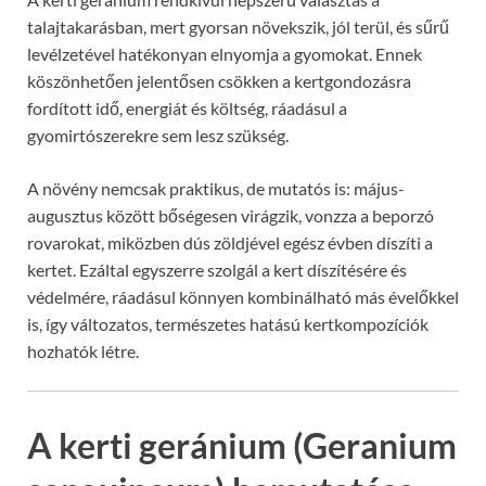
talajtakarásban, mert gyorsan növekszik, jól terül, és sűrű
levélzetével hatékonyan elnyomja a gyomokat. Ennek
köszönhetően jelentősen csökken a kertgondozásra
fordított idő, energiát és költség, ráadásul a
gyomirtószerekre sem lesz szükség.
A növény nemcsak praktikus, de mutatós is: május-
augusztus között bőségesen virágzik, vonzza a beporzó
rovarokat, miközben dús zöldjével egész évben díszíti a
kertet. Ezáltal egyszerre szolgál a kert díszítésére és
védelmére, ráadásul könnyen kombinálható más évelőkkel
is, így változatos, természetes hatású kertkompozíciók
hozhatók létre.
A kerti geránium (Geranium