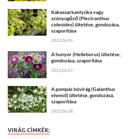
Kakassarkantyúka vagy
szúnyogűző (Plectranthus
coleoides) ültetése, gondozása,
szaporítása
2023.06.05.
A hunyor (Helleborus) ültetése,
gondozása, szaporítása
2023.06.07.
A pompás hóvirág (Galanthus
elwesii) ültetése, gondozása,
szaporítása
2023.06.08.
VIRÁG CÍMKÉK: