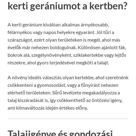
kerti gerániumot a kertben?
A kerti geránium kiválóan alkalmas árnyékosabb,
félárnyékos vagy napos helyekre egyaránt. Jól tűri a
szárazságot, ezért olyan területeken is megél, ahol más
évelők már nehezen boldogulnak. Különösen ajánlott fák,
bokrok alá, szegélynövényként, sziklakertekbe vagy lejtős
részekre, ahol gyors terjedésével megköti a talajt.
A növény ideális választás olyan kertekbe, ahol szeretnénk
csökkenteni a gyomosodást, vagy a fűnyírást nehezen
elérhető területeken. Sűrű levélzete megakadályozza a
talaj kiszáradását is, így csökkenthető az öntözési igény,
ami klímaváltozás idején értékes előny.
Talajigénye és gondozási