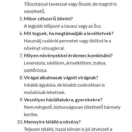
Tőosztással tavasszal vagy ősszel, de magról is
nevelhető.
Mikor célszerű ültetni?
A legjobb időpont a tavasz vagy az ősz.
Mit tegyek, ha megtámadják a levéltetvek?
Használj csalánlé permetet vagy öblítsd le a
növényt vízsugárral.
Milyen növényekkel érdemes kombinálni?
Levendula, sásliliom, árnyékliliom, zsálya,
szellőrózsa.
Virágai alkalmasak vágott virágnak?
Inkább ágyásba, de kisebb csokrokban is
mutatósak lehetnek.
Veszélyes háziállatokra, gyerekekre?
Nem mérgező, biztonságosan ültethető bármely
kertbe.
Mennyire télálló a növény?
Teljesen télálló, hazai klímán is jól átvészeli a