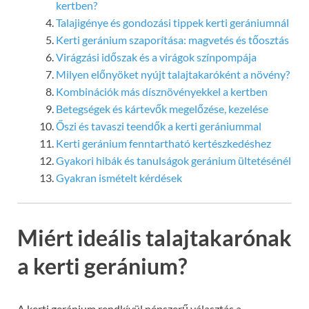
kertben?
Talajigénye és gondozási tippek kerti gerániumnál
Kerti geránium szaporítása: magvetés és tőosztás
Virágzási időszak és a virágok színpompája
Milyen előnyöket nyújt talajtakaróként a növény?
Kombinációk más dísznövényekkel a kertben
Betegségek és kártevők megelőzése, kezelése
Őszi és tavaszi teendők a kerti gerániummal
Kerti geránium fenntartható kertészkedéshez
Gyakori hibák és tanulságok geránium ültetésénél
Gyakran ismételt kérdések
Miért ideális talajtakarónak
a kerti geránium?
A kerti geránium rendkívül népszerű választás a