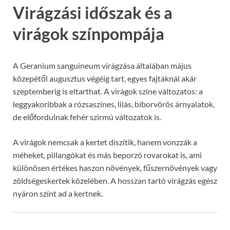
Virágzási időszak és a
virágok színpompája
A Geranium sanguineum virágzása általában május
közepétől augusztus végéig tart, egyes fajtáknál akár
szeptemberig is eltarthat. A virágok színe változatos: a
leggyakoribbak a rózsaszínes, lilás, bíborvörös árnyalatok,
de előfordulnak fehér szirmú változatok is.
A virágok nemcsak a kertet díszítik, hanem vonzzák a
méheket, pillangókat és más beporzó rovarokat is, ami
különösen értékes haszon növények, fűszernövények vagy
zöldségeskertek közelében. A hosszan tartó virágzás egész
nyáron színt ad a kertnek.