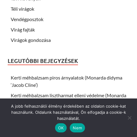
Téli virágok
Vendégposztok
Virág fajták
Virágok gondozása
LEGUTÓBBI BEJEGYZÉSEK
Kerti méhbalzsam piros árnyalatok (Monarda didyma
‘Jacob Cline’)
Kerti méhbalzsam lisztharmat elleni védelme (Monarda
fistulosa)
A jobb felhasználói élmény érdekében az oldalon cookie-kat
használunk. Oldalunk használatával, Ön elfogadja a cookie-k
Kerti díszcsalán piros levelű fajták (Coleus ‘Red Velvet’)
használatát.
Kerti mézontófű lila virágok (Phacelia campanularia
OK
Nem
‘Blue’)