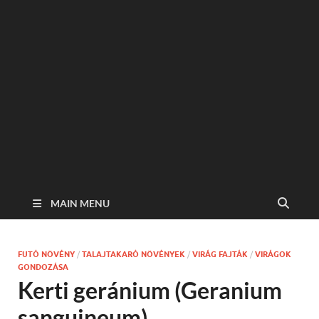
MAIN MENU
FUTÓ NÖVÉNY
/
TALAJTAKARÓ NÖVÉNYEK
/
VIRÁG FAJTÁK
/
VIRÁGOK
GONDOZÁSA
Kerti geránium (Geranium
sanguineum)