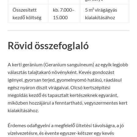
Összesített
kb. 7.000–
5 m² virágágyás
kezdő költség
15.000
kialakításához
Rövid összefoglaló
A kerti geránium (Geranium sanguineum) az egyik legjobb
választás talajtakaró növényként. Kevés gondozást
igényel, gyorsan terjed, gyomelnyomó hatású, ráadásul
egész nyáron díszít virágaival. Olcsó kertszépítési
megoldás kezdő és tapasztalt kertészeknek egyaránt,
miközben hozzájárul a fenntartható, vegyszermentes kert
kialakításához.
Érdemes odafigyelni a megfelelő ültetési távolságra, a jó
vízelvezetésre, és évente egyszer-kétszer egy kevés