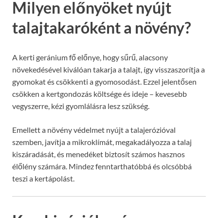
Milyen előnyöket nyújt
talajtakaróként a növény?
A kerti geránium fő előnye, hogy sűrű, alacsony
növekedésével kiválóan takarja a talajt, így visszaszorítja a
gyomokat és csökkenti a gyomosodást. Ezzel jelentősen
csökken a kertgondozás költsége és ideje – kevesebb
vegyszerre, kézi gyomlálásra lesz szükség.
Emellett a növény védelmet nyújt a talajerózióval
szemben, javítja a mikroklímát, megakadályozza a talaj
kiszáradását, és menedéket biztosít számos hasznos
élőlény számára. Mindez fenntarthatóbbá és olcsóbbá
teszi a kertápolást.