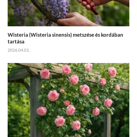
Wisteria (Wisteria sinensis) metszése és kordában
tartása
2026.04.01.