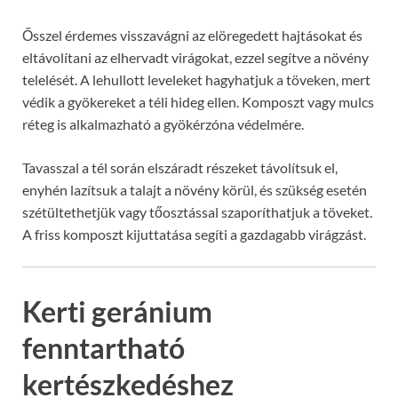
Ősszel érdemes visszavágni az elöregedett hajtásokat és
eltávolítani az elhervadt virágokat, ezzel segítve a növény
telelését. A lehullott leveleket hagyhatjuk a töveken, mert
védik a gyökereket a téli hideg ellen. Komposzt vagy mulcs
réteg is alkalmazható a gyökérzóna védelmére.
Tavasszal a tél során elszáradt részeket távolítsuk el,
enyhén lazítsuk a talajt a növény körül, és szükség esetén
szétültethetjük vagy tőosztással szaporíthatjuk a töveket.
A friss komposzt kijuttatása segíti a gazdagabb virágzást.
Kerti geránium
fenntartható
kertészkedéshez