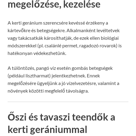
megelőzése, kezelése
A kerti geránium szerencsére kevéssé érzékeny a
kártevőkre és betegségekre. Alkalmanként levéltetvek
vagy takácsatkák károsíthatják, de ezek ellen biológiai
módszerekkel (pl. csalánlé permet, ragadozó rovarok) is
hatékonyan védekezhetünk.
A túlöntözés, pangó víz esetén gombás betegségek
(például lisztharmat) jelentkezhetnek. Ennek
megelőzésére ügyeljünk a jó vízelvezetésre, valamint a
növények közötti megfelelő távolságra.
Őszi és tavaszi teendők a
kerti gerániummal