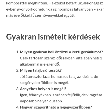
komposzttal meghinteni. Ha ezeket betartjuk, akkor egész
évben gyönyörködhetünk a színpompás látványban – akár
más évelőkkel, fűszernövényekkel együtt.
Gyakran ismételt kérdések
Milyen gyakran kell öntözni a kerti gerániumot?
Csak tartósan száraz időszakban, általában heti 1
alkalommal is elegendő.
Milyen talajba ültessük?
Jól áteresztő, laza, humuszos talaj az ideális, de
szegényebb földben is megél.
Árnyékos helyen is megél?
Igen, félárnyékban is szépen fejlődik, de virágzása
naposabb helyen dúsabb.
Hogyan szaporítható a legegyszerűbben?