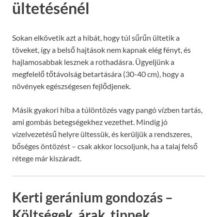
ültetésénél
Sokan elkövetik azt a hibát, hogy túl sűrűn ültetik a
töveket, így a belső hajtások nem kapnak elég fényt, és
hajlamosabbak lesznek a rothadásra. Ügyeljünk a
megfelelő tőtávolság betartására (30-40 cm), hogy a
növények egészségesen fejlődjenek.
Másik gyakori hiba a túlöntözés vagy pangó vízben tartás,
ami gombás betegségekhez vezethet. Mindig jó
vízelvezetésű helyre ültessük, és kerüljük a rendszeres,
bőséges öntözést – csak akkor locsoljunk, ha a talaj felső
rétege már kiszáradt.
Kerti geránium gondozás –
Költségek, árak, tippek