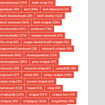
dísznövények
(194)
fehér virág
(76)
gondozás
(40)
kert
(346)
kert dekoráció
(34)
kerti dísznövények
(28)
kerti növény
(122)
kerti növények
(164)
kerti virágok
(108)
kerttervezés
(191)
kertészet
(734)
kertészkedés
(174)
közepes növények
(49)
lila virág
(65)
magas növésű évelő virágok
(42)
nagyméretű növények
(28)
népszerű virágok
(95)
növények
(445)
növénygondozás
(134)
növényápolás
(303)
piros virágok
(47)
rózsaszín
(28)
rózsaszín virág
(61)
szabadidő
(40)
szép kert
(27)
színek
(81)
színes virágok
(140)
sárga virág
(42)
tavaszi virágok
(64)
természet
(113)
tippek
(53)
virág
(40)
virágfajták
(124)
virágok
(417)
virágos kert
(39)
virágzás
(65)
virágágyás
(163)
virágültetés
(30)