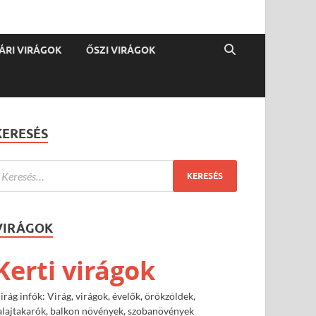
ÁRI VIRÁGOK
ŐSZI VIRÁGOK
KERESÉS
VIRÁGOK
Kerti virágok
irág infók: Virág, virágok, évelők, örökzöldek,
alajtakarók, balkon növények, szobanövények