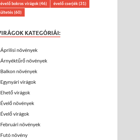
évelő bokros virágok
(46)
évelő cserjék
(31)
ültetés
(60)
VIRÁGOK KATEGÓRIÁI:
Áprilisi növények
Árnyéktűrő növények
Balkon növények
Egynyári virágok
Ehető virágok
Évelő növények
Évelő virágok
Februári növények
Futó növény