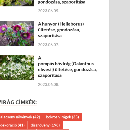
gondozása, szaporítása
2023.06.05.
A hunyor (Helleborus)
ültetése, gondozása,
szaporítása
2023.06.07.
A
pompás hóvirág (Galanthus
elwesii) ültetése, gondozása,
szaporítása
2023.06.08.
VIRÁG CÍMKÉK:
alacsony növények
(42)
bokros virágok
(35)
dekoráció
(41)
dísznövény
(198)