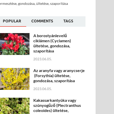
ermesztése, gondozása, ültetése, szaporítása
POPULAR
COMMENTS
TAGS
A borostyánlevelű
ciklámen (Cyclamen)
ültetése, gondozása,
szaporítása
2023.06.05.
Az aranyfa vagy aranycserje
(Forsythia) ültetése,
gondozása, szaporítása
2023.06.05.
Kakassarkantyúka vagy
szúnyogűző (Plectranthus
coleoides) ültetése,