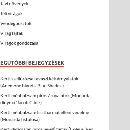
Tavi növények
Téli virágok
Vendégposztok
Virág fajták
Virágok gondozása
LEGUTÓBBI BEJEGYZÉSEK
Kerti szellőrózsa tavaszi kék árnyalatok
(Anemone blanda ‘Blue Shades’)
Kerti méhbalzsam piros árnyalatok (Monarda
didyma ‘Jacob Cline’)
Kerti méhbalzsam lisztharmat elleni védelme
(Monarda fistulosa)
Kerti díszcsalán piros levelű fajták (Coleus ‘Red