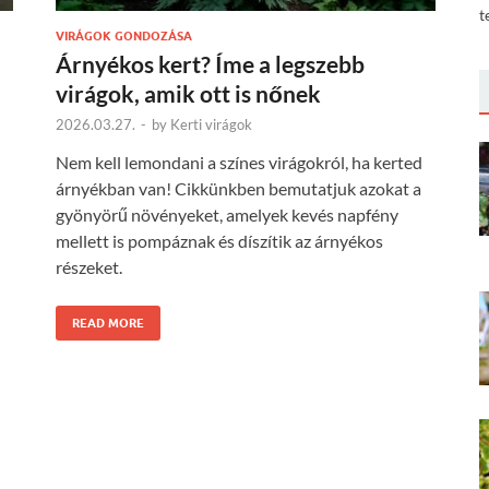
t
VIRÁGOK GONDOZÁSA
Árnyékos kert? Íme a legszebb
virágok, amik ott is nőnek
2026.03.27.
-
by
Kerti virágok
Nem kell lemondani a színes virágokról, ha kerted
árnyékban van! Cikkünkben bemutatjuk azokat a
gyönyörű növényeket, amelyek kevés napfény
mellett is pompáznak és díszítik az árnyékos
részeket.
READ MORE