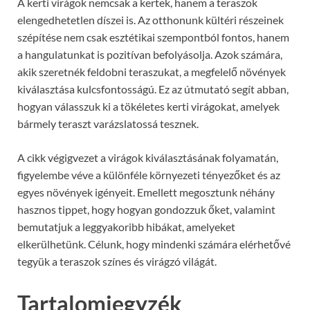
A kerti virágok nemcsak a kertek, hanem a teraszok
elengedhetetlen díszei is. Az otthonunk kültéri részeinek
szépítése nem csak esztétikai szempontból fontos, hanem
a hangulatunkat is pozitívan befolyásolja. Azok számára,
akik szeretnék feldobni teraszukat, a megfelelő növények
kiválasztása kulcsfontosságú. Ez az útmutató segít abban,
hogyan válasszuk ki a tökéletes kerti virágokat, amelyek
bármely teraszt varázslatossá tesznek.
A cikk végigvezet a virágok kiválasztásának folyamatán,
figyelembe véve a különféle környezeti tényezőket és az
egyes növények igényeit. Emellett megosztunk néhány
hasznos tippet, hogy hogyan gondozzuk őket, valamint
bemutatjuk a leggyakoribb hibákat, amelyeket
elkerülhetünk. Célunk, hogy mindenki számára elérhetővé
tegyük a teraszok színes és virágzó világát.
Tartalomjegyzék