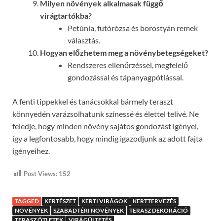
Milyen növények alkalmasak függő
virágtartókba?
Petúnia, futórózsa és borostyán remek
választás.
Hogyan előzhetem meg a növénybetegségeket?
Rendszeres ellenőrzéssel, megfelelő
gondozással és tápanyagpótlással.
A fenti tippekkel és tanácsokkal bármely teraszt
könnyedén varázsolhatunk színessé és élettel telivé. Ne
feledje, hogy minden növény sajátos gondozást igényel,
így a legfontosabb, hogy mindig igazodjunk az adott fajta
igényeihez.
Post Views:
152
TAGGED
KERTÉSZET
KERTI VIRÁGOK
KERTTERVEZÉS
NÖVÉNYEK
SZABADTÉRI NÖVÉNYEK
TERASZ DEKORÁCIÓ
TERASZ ÖTLETEK
VIRÁGÜLTETÉS