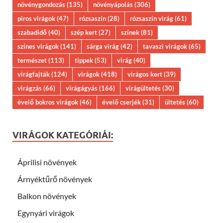
növénygondozás
(135)
növényápolás
(306)
piros virágok
(47)
rózsaszín
(28)
rózsaszín virág
(61)
szabadidő
(40)
szép kert
(27)
színek
(81)
színes virágok
(141)
sárga virág
(42)
tavaszi virágok
(65)
természet
(113)
tippek
(53)
virág
(40)
virágfajták
(124)
virágok
(418)
virágos kert
(39)
virágzás
(66)
virágágyás
(166)
virágültetés
(30)
évelő bokros virágok
(46)
évelő cserjék
(31)
ültetés
(60)
VIRÁGOK KATEGÓRIÁI:
Áprilisi növények
Árnyéktűrő növények
Balkon növények
Egynyári virágok