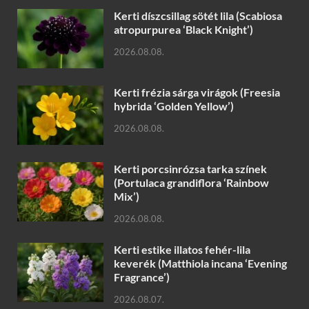
Kerti díszcsillag sötét lila (Scabiosa
atropurpurea ‘Black Knight’)
2026.08.08.
Kerti frézia sárga virágok (Freesia
hybrida ‘Golden Yellow’)
2026.08.08.
Kerti porcsinrózsa tarka színek
(Portulaca grandiflora ‘Rainbow
Mix’)
2026.08.08.
Kerti estike illatos fehér-lila
keverék (Matthiola incana ‘Evening
Fragrance’)
2026.08.07.