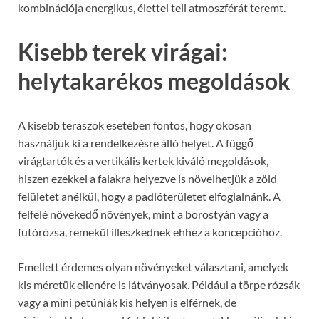
kombinációja energikus, élettel teli atmoszférát teremt.
Kisebb terek virágai:
helytakarékos megoldások
A kisebb teraszok esetében fontos, hogy okosan
használjuk ki a rendelkezésre álló helyet. A függő
virágtartók és a vertikális kertek kiváló megoldások,
hiszen ezekkel a falakra helyezve is növelhetjük a zöld
felületet anélkül, hogy a padlóterületet elfoglalnánk. A
felfelé növekedő növények, mint a borostyán vagy a
futórózsa, remekül illeszkednek ehhez a koncepcióhoz.
Emellett érdemes olyan növényeket választani, amelyek
kis méretük ellenére is látványosak. Például a törpe rózsák
vagy a mini petúniák kis helyen is elférnek, de