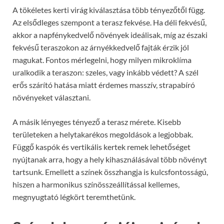
A tökéletes kerti virág kiválasztása több tényezőtől függ.
Az elsődleges szempont a terasz fekvése. Ha déli fekvésű,
akkor a napfénykedvelő növények ideálisak, míg az északi
fekvésű teraszokon az árnyékkedvelő fajták érzik jól
magukat. Fontos mérlegelni, hogy milyen mikroklíma
uralkodik a teraszon: szeles, vagy inkább védett? A szél
erős szárító hatása miatt érdemes masszív, strapabíró
növényeket választani.
A másik lényeges tényező a terasz mérete. Kisebb
területeken a helytakarékos megoldások a legjobbak.
Függő kaspók és vertikális kertek remek lehetőséget
nyújtanak arra, hogy a hely kihasználásával több növényt
tartsunk. Emellett a színek összhangja is kulcsfontosságú,
hiszen a harmonikus színösszeállítással kellemes,
megnyugtató légkört teremthetünk.