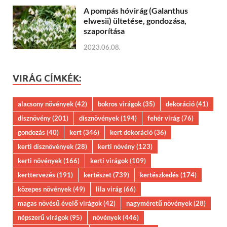
A pompás hóvirág (Galanthus
elwesii) ültetése, gondozása,
szaporítása
2023.06.08.
VIRÁG CÍMKÉK:
alacsony növények
(42)
bokros virágok
(35)
dekoráció
(41)
dísznövény
(201)
dísznövények
(194)
fehér virág
(76)
gondozás
(40)
kert
(346)
kert dekoráció
(36)
kerti dísznövények
(28)
kerti növény
(123)
kerti növények
(166)
kerti virágok
(109)
kerttervezés
(191)
kertészet
(739)
kertészkedés
(174)
közepes növények
(49)
lila virág
(66)
magas növésű évelő virágok
(42)
nagyméretű növények
(28)
népszerű virágok
(95)
növények
(446)