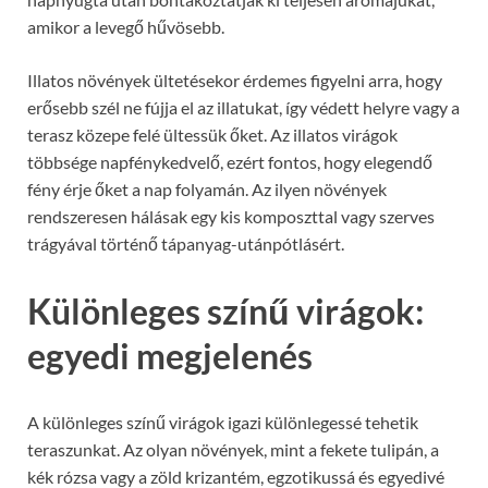
amikor a levegő hűvösebb.
Illatos növények ültetésekor érdemes figyelni arra, hogy
erősebb szél ne fújja el az illatukat, így védett helyre vagy a
terasz közepe felé ültessük őket. Az illatos virágok
többsége napfénykedvelő, ezért fontos, hogy elegendő
fény érje őket a nap folyamán. Az ilyen növények
rendszeresen hálásak egy kis komposzttal vagy szerves
trágyával történő tápanyag-utánpótlásért.
Különleges színű virágok:
egyedi megjelenés
A különleges színű virágok igazi különlegessé tehetik
teraszunkat. Az olyan növények, mint a fekete tulipán, a
kék rózsa vagy a zöld krizantém, egzotikussá és egyedivé