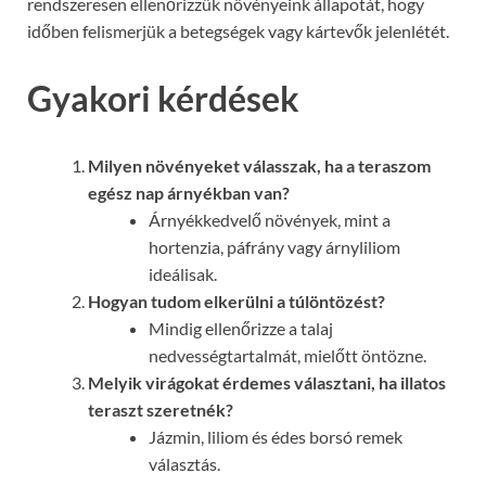
rendszeresen ellenőrizzük növényeink állapotát, hogy
időben felismerjük a betegségek vagy kártevők jelenlétét.
Gyakori kérdések
Milyen növényeket válasszak, ha a teraszom
egész nap árnyékban van?
Árnyékkedvelő növények, mint a
hortenzia, páfrány vagy árnyliliom
ideálisak.
Hogyan tudom elkerülni a túlöntözést?
Mindig ellenőrizze a talaj
nedvességtartalmát, mielőtt öntözne.
Melyik virágokat érdemes választani, ha illatos
teraszt szeretnék?
Jázmin, liliom és édes borsó remek
választás.