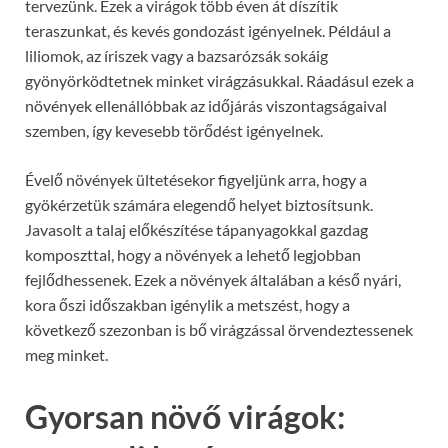
tervezünk. Ezek a virágok több éven át díszítik
teraszunkat, és kevés gondozást igényelnek. Például a
liliomok, az íriszek vagy a bazsarózsák sokáig
gyönyörködtetnek minket virágzásukkal. Ráadásul ezek a
növények ellenállóbbak az időjárás viszontagságaival
szemben, így kevesebb törődést igényelnek.
Évelő növények ültetésekor figyeljünk arra, hogy a
gyökérzetük számára elegendő helyet biztosítsunk.
Javasolt a talaj előkészítése tápanyagokkal gazdag
komposzttal, hogy a növények a lehető legjobban
fejlődhessenek. Ezek a növények általában a késő nyári,
kora őszi időszakban igénylik a metszést, hogy a
következő szezonban is bő virágzással örvendeztessenek
meg minket.
Gyorsan növő virágok: