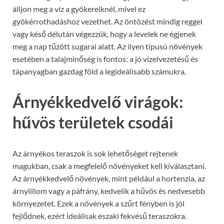
álljon meg a víz a gyökereiknél, mivel ez
gyökérrothadáshoz vezethet. Az öntözést mindig reggel
vagy késő délután végezzük, hogy a levelek ne égjenek
meg a nap tűzött sugarai alatt. Az ilyen típusú növények
esetében a talajminőség is fontos: a jó vízelvezetésű és
tápanyagban gazdag föld a legideálisabb számukra.
Árnyékkedvelő virágok:
hűvös területek csodái
Az árnyékos teraszok is sok lehetőséget rejtenek
magukban, csak a megfelelő növényeket kell kiválasztani.
Az árnyékkedvelő növények, mint például a hortenzia, az
árnyliliom vagy a páfrány, kedvelik a hűvös és nedvesebb
környezetet. Ezek a növények a szűrt fényben is jól
fejlődnek, ezért ideálisak északi fekvésű teraszokra.