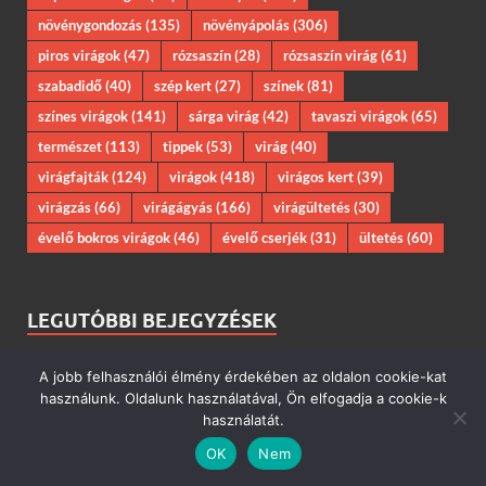
növénygondozás
(135)
növényápolás
(306)
piros virágok
(47)
rózsaszín
(28)
rózsaszín virág
(61)
szabadidő
(40)
szép kert
(27)
színek
(81)
színes virágok
(141)
sárga virág
(42)
tavaszi virágok
(65)
természet
(113)
tippek
(53)
virág
(40)
virágfajták
(124)
virágok
(418)
virágos kert
(39)
virágzás
(66)
virágágyás
(166)
virágültetés
(30)
évelő bokros virágok
(46)
évelő cserjék
(31)
ültetés
(60)
LEGUTÓBBI BEJEGYZÉSEK
Kerti díszcsillag sötét lila (Scabiosa atropurpurea ‘Black
A jobb felhasználói élmény érdekében az oldalon cookie-kat
használunk. Oldalunk használatával, Ön elfogadja a cookie-k
Knight’)
használatát.
Kerti frézia sárga virágok (Freesia hybrida ‘Golden
OK
Nem
Yellow’)