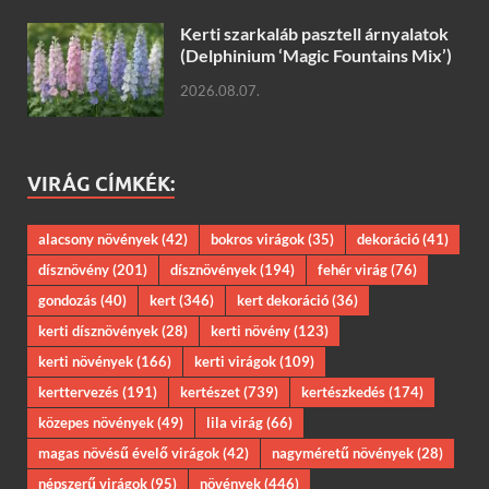
Kerti szarkaláb pasztell árnyalatok
(Delphinium ‘Magic Fountains Mix’)
2026.08.07.
VIRÁG CÍMKÉK:
alacsony növények
(42)
bokros virágok
(35)
dekoráció
(41)
dísznövény
(201)
dísznövények
(194)
fehér virág
(76)
gondozás
(40)
kert
(346)
kert dekoráció
(36)
kerti dísznövények
(28)
kerti növény
(123)
kerti növények
(166)
kerti virágok
(109)
kerttervezés
(191)
kertészet
(739)
kertészkedés
(174)
közepes növények
(49)
lila virág
(66)
magas növésű évelő virágok
(42)
nagyméretű növények
(28)
népszerű virágok
(95)
növények
(446)