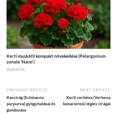
Kerti muskátli kompakt növekedése (Pelargonium
zonale ‘Nano’)
2026.05.05.
PREVIOUS ARTICLE
NEXT ARTICLE
Kasvirág (Echinacea
Kerti verbéna (Verbena
purpurea) gyógyhatásai és
bonariensis) légies virágai
gondozása