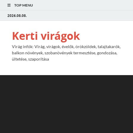
TOP MENU
2026.08.08.
Kerti virágok
Virág infók: Virág, virágok, évelők, örökzöldek, talajtakarók,
balkon növények, szobanövények termesztése, gondozása,
ültetése, szaporítása