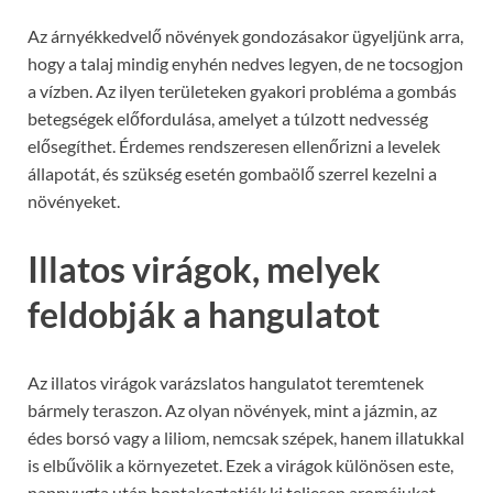
Az árnyékkedvelő növények gondozásakor ügyeljünk arra,
hogy a talaj mindig enyhén nedves legyen, de ne tocsogjon
a vízben. Az ilyen területeken gyakori probléma a gombás
betegségek előfordulása, amelyet a túlzott nedvesség
elősegíthet. Érdemes rendszeresen ellenőrizni a levelek
állapotát, és szükség esetén gombaölő szerrel kezelni a
növényeket.
Illatos virágok, melyek
feldobják a hangulatot
Az illatos virágok varázslatos hangulatot teremtenek
bármely teraszon. Az olyan növények, mint a jázmin, az
édes borsó vagy a liliom, nemcsak szépek, hanem illatukkal
is elbűvölik a környezetet. Ezek a virágok különösen este,
napnyugta után bontakoztatják ki teljesen aromájukat,