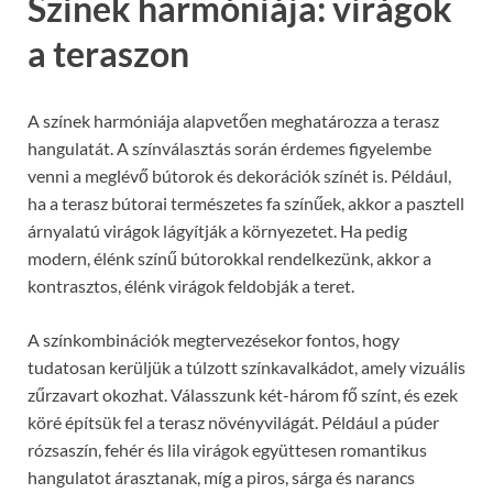
Színek harmóniája: virágok
a teraszon
A színek harmóniája alapvetően meghatározza a terasz
hangulatát. A színválasztás során érdemes figyelembe
venni a meglévő bútorok és dekorációk színét is. Például,
ha a terasz bútorai természetes fa színűek, akkor a pasztell
árnyalatú virágok lágyítják a környezetet. Ha pedig
modern, élénk színű bútorokkal rendelkezünk, akkor a
kontrasztos, élénk virágok feldobják a teret.
A színkombinációk megtervezésekor fontos, hogy
tudatosan kerüljük a túlzott színkavalkádot, amely vizuális
zűrzavart okozhat. Válasszunk két-három fő színt, és ezek
köré építsük fel a terasz növényvilágát. Például a púder
rózsaszín, fehér és lila virágok együttesen romantikus
hangulatot árasztanak, míg a piros, sárga és narancs