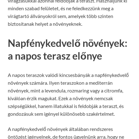
virágzásukkal azonnal feldobják a teraszt. Használjunk ki
minden szabad felületet, és ne feledkezzünk meg a
virágtartó állványokról sem, amelyek több szinten
biztosítanak helyet a növényeknek.
Napfénykedvelő növények:
a napos terasz előnye
A napos teraszok valódi kincsesbányák a napfénykedvelő
növények számára. Ilyen teraszokon a mediterrán
növények, mint a levendula, rozmaring vagy a citromfa,
kiválóan érzik magukat. Ezek a növények nemcsak
szépségükkel, hanem illatukkal is feldobják a teraszt, és
gondozásuk sem igényel különösebb szakértelmet.
A napfénykedvelő növények általában rendszeres
öntözést igényelnek, de fontos ügyelnünk arra, hogy ne