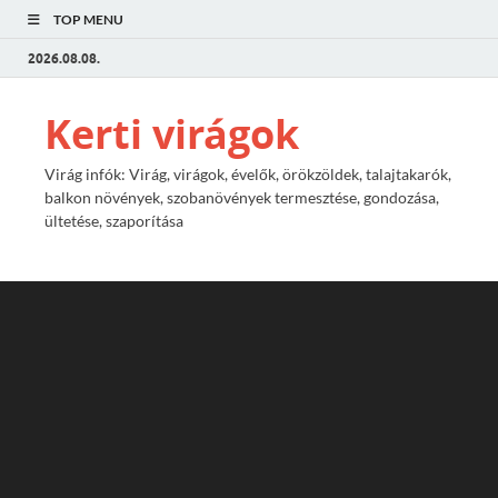
TOP MENU
2026.08.08.
Kerti virágok
Virág infók: Virág, virágok, évelők, örökzöldek, talajtakarók,
balkon növények, szobanövények termesztése, gondozása,
ültetése, szaporítása