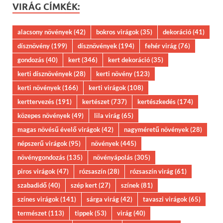
VIRÁG CÍMKÉK:
alacsony növények
(42)
bokros virágok
(35)
dekoráció
(41)
dísznövény
(199)
dísznövények
(194)
fehér virág
(76)
gondozás
(40)
kert
(346)
kert dekoráció
(35)
kerti dísznövények
(28)
kerti növény
(123)
kerti növények
(166)
kerti virágok
(108)
kerttervezés
(191)
kertészet
(737)
kertészkedés
(174)
közepes növények
(49)
lila virág
(65)
magas növésű évelő virágok
(42)
nagyméretű növények
(28)
népszerű virágok
(95)
növények
(445)
növénygondozás
(135)
növényápolás
(305)
piros virágok
(47)
rózsaszín
(28)
rózsaszín virág
(61)
szabadidő
(40)
szép kert
(27)
színek
(81)
színes virágok
(141)
sárga virág
(42)
tavaszi virágok
(65)
természet
(113)
tippek
(53)
virág
(40)