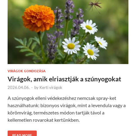
VIRÁGOK GONDOZÁSA
Virágok, amik elriasztják a szúnyogokat
2026.04.06.
-
by
Kerti virágok
A szúnyogok elleni védekezéshez nemcsak spray-ket
használhatunk: bizonyos virágok, mint a levendula vagy a
körömvirág, természetes módon tartják távol a
kellemetlen rovarokat kertünkben.
READ MORE