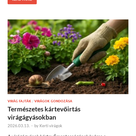
VIRÁG FAJTÁK
/
VIRÁGOK GONDOZÁSA
Természetes kártevőirtás
virágágyásokban
2026.03.13.
-
by
Kerti virágok