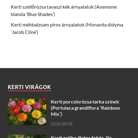
Kerti szellőrózsa tavaszi kék árnyalatok (Anemone
blanda ‘Blue Shades’)
Kerti méhbalzsam piros árnyalatok (Monarda didyma
‘Jacob Cline’)
KERTI VIRÁGOK
Kerti porcsinrózsa tarka színek
(Portulaca grandiflora ‘Rainbow
Mix’)
2026.08.08.
Kerti estike illatos fehér-lila