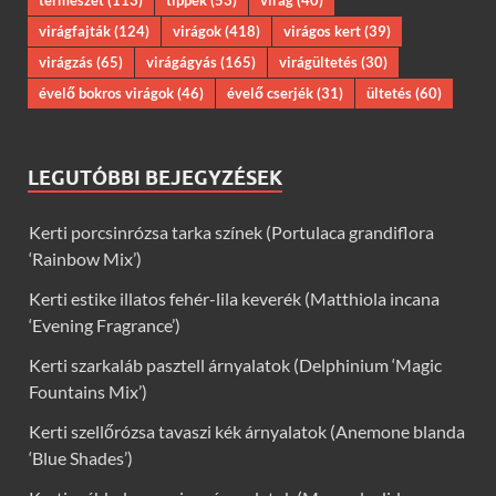
virágfajták
(124)
virágok
(418)
virágos kert
(39)
virágzás
(65)
virágágyás
(165)
virágültetés
(30)
évelő bokros virágok
(46)
évelő cserjék
(31)
ültetés
(60)
LEGUTÓBBI BEJEGYZÉSEK
Kerti porcsinrózsa tarka színek (Portulaca grandiflora
‘Rainbow Mix’)
Kerti estike illatos fehér-lila keverék (Matthiola incana
‘Evening Fragrance’)
Kerti szarkaláb pasztell árnyalatok (Delphinium ‘Magic
Fountains Mix’)
Kerti szellőrózsa tavaszi kék árnyalatok (Anemone blanda
‘Blue Shades’)