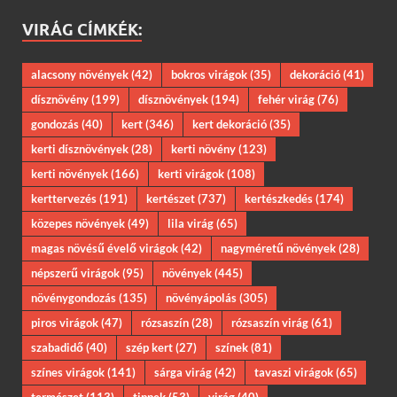
VIRÁG CÍMKÉK:
alacsony növények
(42)
bokros virágok
(35)
dekoráció
(41)
dísznövény
(199)
dísznövények
(194)
fehér virág
(76)
gondozás
(40)
kert
(346)
kert dekoráció
(35)
kerti dísznövények
(28)
kerti növény
(123)
kerti növények
(166)
kerti virágok
(108)
kerttervezés
(191)
kertészet
(737)
kertészkedés
(174)
közepes növények
(49)
lila virág
(65)
magas növésű évelő virágok
(42)
nagyméretű növények
(28)
népszerű virágok
(95)
növények
(445)
növénygondozás
(135)
növényápolás
(305)
piros virágok
(47)
rózsaszín
(28)
rózsaszín virág
(61)
szabadidő
(40)
szép kert
(27)
színek
(81)
színes virágok
(141)
sárga virág
(42)
tavaszi virágok
(65)
természet
(113)
tippek
(53)
virág
(40)