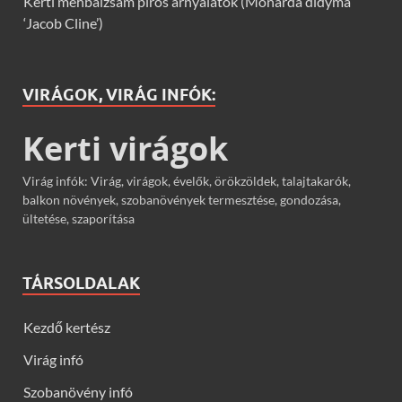
Kerti méhbalzsam piros árnyalatok (Monarda didyma
‘Jacob Cline’)
VIRÁGOK, VIRÁG INFÓK:
Kerti virágok
Virág infók: Virág, virágok, évelők, örökzöldek, talajtakarók,
balkon növények, szobanövények termesztése, gondozása,
ültetése, szaporítása
TÁRSOLDALAK
Kezdő kertész
Virág infó
Szobanövény infó