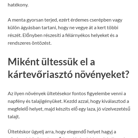
hatékony.
A menta gyorsan terjed, ezért érdemes cserépben vagy
külön ágyásban tartani, hogy ne vegye át a kert többi
részét. Előnyben részesíti a félárnyékos helyeket és a
rendszeres öntözést.
Miként ültessük el a
kártevőriasztó növényeket?
Az ilyen növények ültetésekor fontos figyelembe venni a
napfény és talajigényüket. Kezdd azzal, hogy kiválasztod a
megfelelő helyet, majd készíts elő egy laza, jó vízelvezetésű
talajt.
Ültetéskor ügyelj arra, hogy elegendő helyet hagyj a