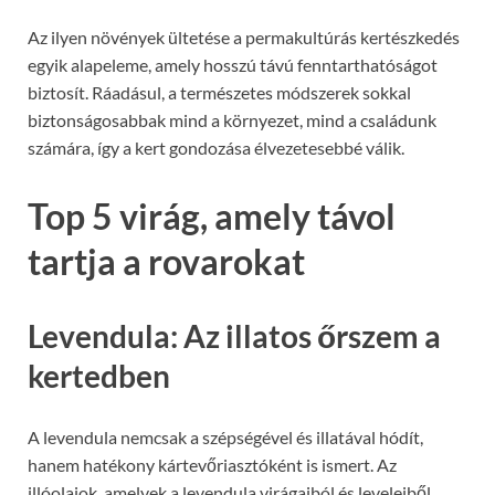
Az ilyen növények ültetése a permakultúrás kertészkedés
egyik alapeleme, amely hosszú távú fenntarthatóságot
biztosít. Ráadásul, a természetes módszerek sokkal
biztonságosabbak mind a környezet, mind a családunk
számára, így a kert gondozása élvezetesebbé válik.
Top 5 virág, amely távol
tartja a rovarokat
Levendula: Az illatos őrszem a
kertedben
A levendula nemcsak a szépségével és illatával hódít,
hanem hatékony kártevőriasztóként is ismert. Az
illóolajok, amelyek a levendula virágaiból és leveleiből