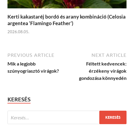
Kerti kakastaréj bordó és arany kombináció (Celosia
argentea ‘Flamingo Feather’)
2026.08.05.
PREVIOUS ARTICLE
NEXT ARTICLE
Mik a legjobb
Féltett kedvencek:
szúnyogriasztó virágok?
érzékeny virágok
gondozása könnyedén
KERESÉS