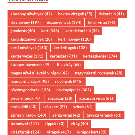
alacsony növények
(42)
bokros virágok
(35)
dekoráció
(41)
dísznövény
(197)
dísznövények
(194)
fehér virág
(76)
gondozás
(40)
kert
(346)
kert dekoráció
(34)
kerti dísznövények
(28)
kerti növény
(120)
kerti növények
(163)
kerti virágok
(108)
kerttervezés
(191)
kertészet
(731)
kertészkedés
(174)
közepes növények
(49)
lila virág
(65)
magas növésű évelő virágok
(42)
nagyméretű növények
(28)
népszerű virágok
(95)
növények
(445)
növénygondozás
(133)
növényápolás
(301)
piros virágok
(47)
rózsaszín
(28)
rózsaszín virág
(61)
szabadidő
(40)
szép kert
(27)
színek
(81)
színes virágok
(140)
sárga virág
(42)
tavaszi virágok
(63)
természet
(113)
tippek
(53)
virág
(40)
virágfajták
(124)
virágok
(417)
virágos kert
(39)