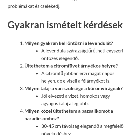
problémákat és cselekedj.
Gyakran ismételt kérdések
Milyen gyakran kell öntözni a levendulát?
A levendula szárazságtűrő, heti egyszeri
öntözés elegendő.
Ültethetem a citromfüvet árnyékos helyre?
A citromfű jobban érzi magát napos
helyen, de elviseli a félárnyékot is.
Milyen talajra van szüksége a körömvirágnak?
Jól elvezeti a vizet, homokos vagy
agyagos talaj a legjobb.
Milyen közel ültethetem a bazsalikomot a
paradicsomhoz?
30-45 cm távolság elegendő a megfelelő
növekedéshez.