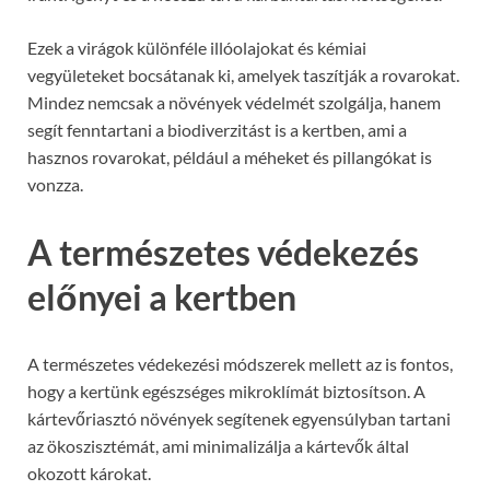
Ezek a virágok különféle illóolajokat és kémiai
vegyületeket bocsátanak ki, amelyek taszítják a rovarokat.
Mindez nemcsak a növények védelmét szolgálja, hanem
segít fenntartani a biodiverzitást is a kertben, ami a
hasznos rovarokat, például a méheket és pillangókat is
vonzza.
A természetes védekezés
előnyei a kertben
A természetes védekezési módszerek mellett az is fontos,
hogy a kertünk egészséges mikroklímát biztosítson. A
kártevőriasztó növények segítenek egyensúlyban tartani
az ökoszisztémát, ami minimalizálja a kártevők által
okozott károkat.