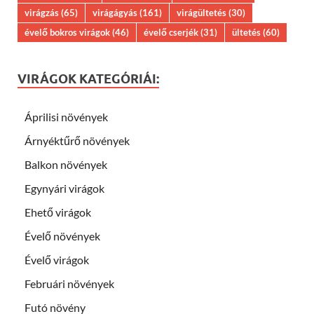
virágzás
(65)
virágágyás
(161)
virágültetés
(30)
évelő bokros virágok
(46)
évelő cserjék
(31)
ültetés
(60)
VIRÁGOK KATEGÓRIÁI:
Áprilisi növények
Árnyéktűrő növények
Balkon növények
Egynyári virágok
Ehető virágok
Évelő növények
Évelő virágok
Februári növények
Futó növény