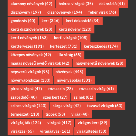
alacsony növények
(42)
bokros virágok
(35)
dekoráció
(41)
dísznövény
(197)
dísznövények
(194)
fehér virág
(76)
gondozás
(40)
kert
(346)
kert dekoráció
(34)
kerti dísznövények
(28)
kerti növény
(120)
kerti növények
(163)
kerti virágok
(108)
kerttervezés
(191)
kertészet
(731)
kertészkedés
(174)
közepes növények
(49)
lila virág
(65)
magas növésű évelő virágok
(42)
nagyméretű növények
(28)
népszerű virágok
(95)
növények
(445)
növénygondozás
(133)
növényápolás
(301)
piros virágok
(47)
rózsaszín
(28)
rózsaszín virág
(61)
szabadidő
(40)
szép kert
(27)
színek
(81)
színes virágok
(140)
sárga virág
(42)
tavaszi virágok
(63)
természet
(113)
tippek
(53)
virág
(40)
virágfajták
(124)
virágok
(417)
virágos kert
(39)
virágzás
(65)
virágágyás
(161)
virágültetés
(30)