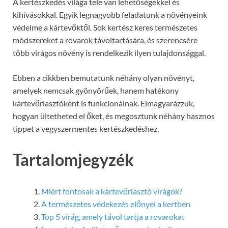
A kertészkedés világa tele van lehetőségekkel és
kihívásokkal. Egyik legnagyobb feladatunk a növényeink
védelme a kártevőktől. Sok kertész keres természetes
módszereket a rovarok távoltartására, és szerencsére
több virágos növény is rendelkezik ilyen tulajdonsággal.
Ebben a cikkben bemutatunk néhány olyan növényt,
amelyek nemcsak gyönyörűek, hanem hatékony
kártevőriasztóként is funkcionálnak. Elmagyarázzuk,
hogyan ültetheted el őket, és megosztunk néhány hasznos
tippet a vegyszermentes kertészkedéshez.
Tartalomjegyzék
Miért fontosak a kártevőriasztó virágok?
A természetes védekezés előnyei a kertben
Top 5 virág, amely távol tartja a rovarokat