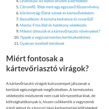
Levendula: Az illatos őrszem a kertedben
Citromfű: Több mint egy egyszerű fűszernövény
Körömvirág: Élénk színek és kártevővédelem
Bazsalikom: A konyha kedvence és rovarűző
Menta: Friss illat és hatékony védekezés
Miként ültessük el a kártevőriasztó növényeket?
Tippek a vegyszermentes kertészkedéshez
Gyakran ismételt kérdések
Miért fontosak a
kártevőriasztó virágok?
A kártevőriasztó virágok kulcsszerepet játszanak a
kertünk egészségének megőrzésében. A természetes
védekezési módszerek nem csak környezetbarátak, de
költséghatékonyak is, hiszen csökkentik a vegyszerek
iránti igényt és a hosszú távú karbantartási költségeket.