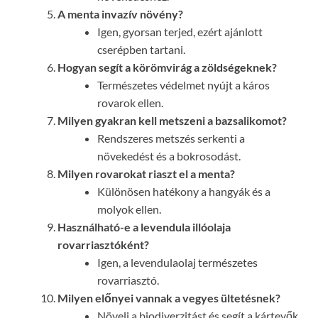
A menta invazív növény?
Igen, gyorsan terjed, ezért ajánlott
cserépben tartani.
Hogyan segít a körömvirág a zöldségeknek?
Természetes védelmet nyújt a káros
rovarok ellen.
Milyen gyakran kell metszeni a bazsalikomot?
Rendszeres metszés serkenti a
növekedést és a bokrosodást.
Milyen rovarokat riaszt el a menta?
Különösen hatékony a hangyák és a
molyok ellen.
Használható-e a levendula illóolaja
rovarriasztóként?
Igen, a levendulaolaj természetes
rovarriasztó.
Milyen előnyei vannak a vegyes ültetésnek?
Növeli a biodiverzitást és segít a kártevők