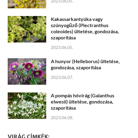
2023.06.05.
Kakassarkantyúka vagy
szúnyogűző (Plectranthus
coleoides) ültetése, gondozása,
szaporítása
2023.06.05.
A hunyor (Helleborus) ültetése,
gondozása, szaporítása
2023.06.07.
A pompás hóvirág (Galanthus
elwesii) ültetése, gondozása,
szaporítása
2023.06.08.
VIRÁG CÍMKÉK: