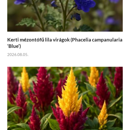
Kerti mézontófű lila virágok (Phacelia campanularia
‘Blue’)
2026.08.05.