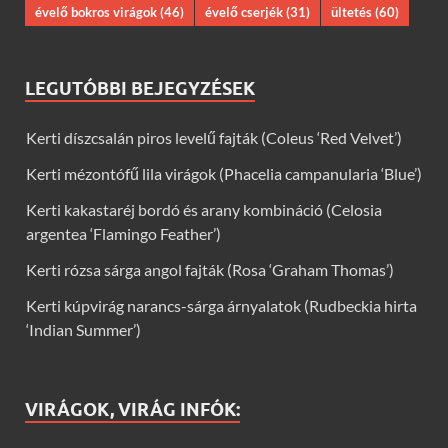
évelő bokros virágok
(46)
évelő cserjék
(31)
ültetés
(60)
LEGUTÓBBI BEJEGYZÉSEK
Kerti díszcsalán piros levelű fajták (Coleus ‘Red Velvet’)
Kerti mézontófű lila virágok (Phacelia campanularia ‘Blue’)
Kerti kakastaréj bordó és arany kombináció (Celosia
argentea ‘Flamingo Feather’)
Kerti rózsa sárga angol fajták (Rosa ‘Graham Thomas’)
Kerti kúpvirág narancs-sárga árnyalatok (Rudbeckia hirta
‘Indian Summer’)
VIRÁGOK, VIRÁG INFÓK: