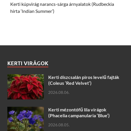
Kerti kúpvirág narancs-sárga árnyalatok (Rudbeckia
hirta ‘Indian Summer’)
KERTI VIRÁGOK
Kerti díszcsalán piros levelű fajták
(Coleus ‘Red Velvet’)
2026.08.06.
Kerti mézontófű lila virágok
(Phacelia campanularia ‘Blue’)
2026.08.05.