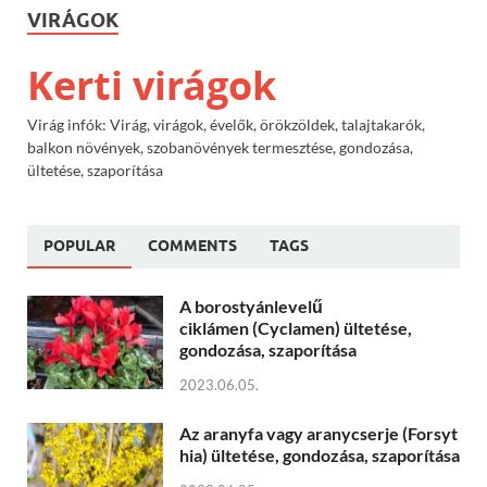
VIRÁGOK
Kerti virágok
Virág infók: Virág, virágok, évelők, örökzöldek, talajtakarók,
balkon növények, szobanövények termesztése, gondozása,
ültetése, szaporítása
POPULAR
COMMENTS
TAGS
A borostyánlevelű
ciklámen (Cyclamen) ültetése,
gondozása, szaporítása
2023.06.05.
Az aranyfa vagy aranycserje (Forsyt
hia) ültetése, gondozása, szaporítása