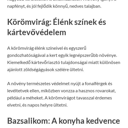
napfényt, és jól fejlődik könnyű, nedves talajban.
Körömvirág: Élénk színek és
kártevővédelem
A körömvirág élénk színeivel és egyszerű
gondozhatóságával a kert egyik legnépszerűbb növénye.
Kiemelkedő kártevőriasztó tulajdonságai miatt különösen
ajánlott zöldségágyások szélére ültetni.
A növény természetes védelmet nyújt a fonalférgek és
levéltetvek ellen, miközben vonzza a hasznos rovarokat,
például a méheket. A körömvirágot tavasszal érdemes
elvetni, és napos helyre ültetni.
Bazsalikom: A konyha kedvence