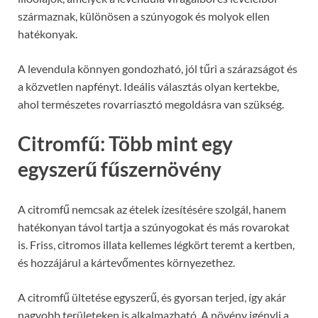
származnak, különösen a szúnyogok és molyok ellen
hatékonyak.
A levendula könnyen gondozható, jól tűri a szárazságot és
a közvetlen napfényt. Ideális választás olyan kertekbe,
ahol természetes rovarriasztó megoldásra van szükség.
Citromfű: Több mint egy
egyszerű fűszernövény
A citromfű nemcsak az ételek ízesítésére szolgál, hanem
hatékonyan távol tartja a szúnyogokat és más rovarokat
is. Friss, citromos illata kellemes légkört teremt a kertben,
és hozzájárul a kártevőmentes környezethez.
A citromfű ültetése egyszerű, és gyorsan terjed, így akár
nagyobb területeken is alkalmazható. A növény igényli a