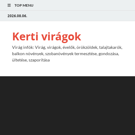
TOP MENU
2026.08.06.
Kerti virágok
Virág infók: Virág, virágok, évelők, örökzöldek, talajtakarók,
balkon növények, szobanövények termesztése, gondozása,
ültetése, szaporítása