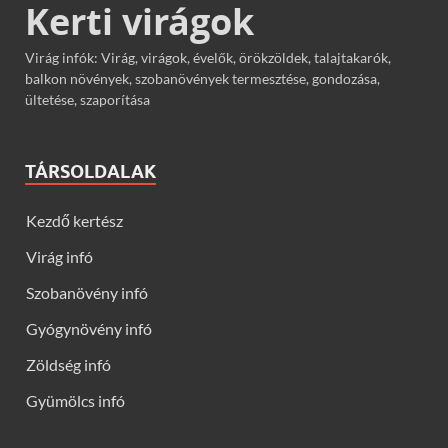
Kerti virágok
Virág infók: Virág, virágok, évelők, örökzöldek, talajtakarók,
balkon növények, szobanövények termesztése, gondozása,
ültetése, szaporítása
TÁRSOLDALAK
Kezdő kertész
Virág infó
Szobanövény infó
Gyógynövény infó
Zöldség infó
Gyümölcs infó