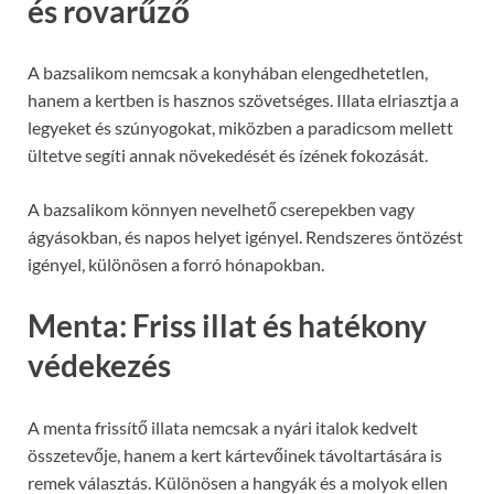
és rovarűző
A bazsalikom nemcsak a konyhában elengedhetetlen,
hanem a kertben is hasznos szövetséges. Illata elriasztja a
legyeket és szúnyogokat, miközben a paradicsom mellett
ültetve segíti annak növekedését és ízének fokozását.
A bazsalikom könnyen nevelhető cserepekben vagy
ágyásokban, és napos helyet igényel. Rendszeres öntözést
igényel, különösen a forró hónapokban.
Menta: Friss illat és hatékony
védekezés
A menta frissítő illata nemcsak a nyári italok kedvelt
összetevője, hanem a kert kártevőinek távoltartására is
remek választás. Különösen a hangyák és a molyok ellen