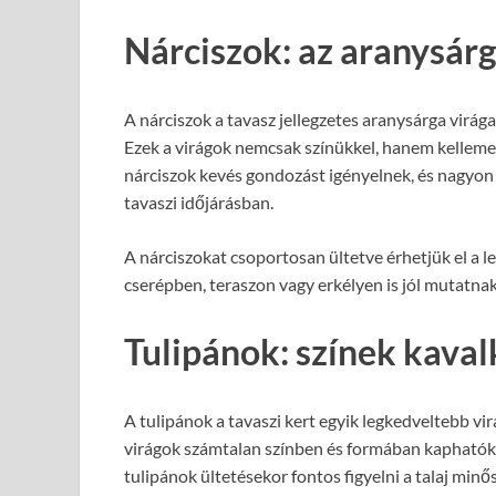
Nárciszok: az aranysár
A nárciszok a tavasz jellegzetes aranysárga virág
Ezek a virágok nemcsak színükkel, hanem kellemes 
nárciszok kevés gondozást igényelnek, és nagyon 
tavaszi időjárásban.
A nárciszokat csoportosan ültetve érhetjük el a
cserépben, teraszon vagy erkélyen is jól mutatnak
Tulipánok: színek kaval
A tulipánok a tavaszi kert egyik legkedveltebb vi
virágok számtalan színben és formában kapható
tulipánok ültetésekor fontos figyelni a talaj minős