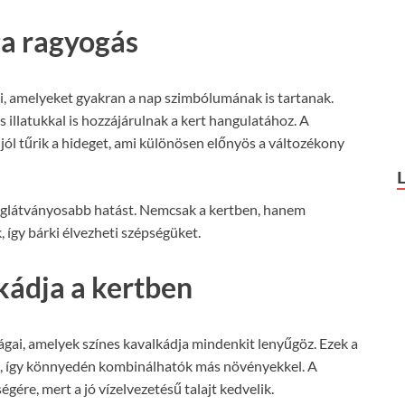
ga ragyogás
ai, amelyeket gyakran a nap szimbólumának is tartanak.
illatukkal is hozzájárulnak a kert hangulatához. A
jól tűrik a hideget, ami különösen előnyös a változékony
 leglátványosabb hatást. Nemcsak a kertben, hanem
, így bárki élvezheti szépségüket.
kádja a kertben
rágai, amelyek színes kavalkádja mindenkit lenyűgöz. Ezek a
k, így könnyedén kombinálhatók más növényekkel. A
égére, mert a jó vízelvezetésű talajt kedvelik.