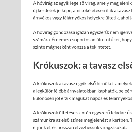
A hóvirág az egyik legelső virág, amely megjelenik 
új kezdetek jelképe, ami tökéletesen illik a tav
árnyékos vagy félárnyékos helyekre ültetik, ahol j
A hóvirág gondozása igazán egyszerű: nem igényel
számára. Érdemes csoportosan ültetni őket, hogy
szinte mágnesként vonzza a tekintetet.
Krókuszok: a tavasz els
A krókuszok a tavasz egyik első hírnökei, amelyek
a legkülönfélébb árnyalatokban kaphatók, beleértve
különösen jól érzik magukat napos és félárnyékos
A krókuszok ültetése szintén egyszerű feladat: őss
számunkra az első színes megjelenést a kertben. 
érjünk el, és hosszan élvezhessük virágzásukat.