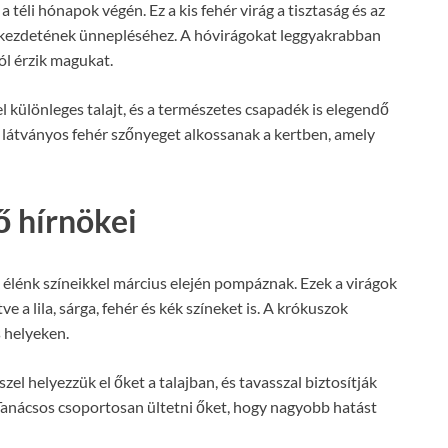
a téli hónapok végén. Ez a kis fehér virág a tisztaság és az
asz kezdetének ünnepléséhez. A hóvirágokat leggyakrabban
ól érzik magukat.
 különleges talajt, és a természetes csapadék is elegendő
 látványos fehér szőnyeget alkossanak a kertben, amely
ő hírnökei
 élénk színeikkel március elején pompáznak. Ezek a virágok
 a lila, sárga, fehér és kék színeket is. A krókuszok
 helyeken.
zel helyezzük el őket a talajban, és tavasszal biztosítják
Tanácsos csoportosan ültetni őket, hogy nagyobb hatást