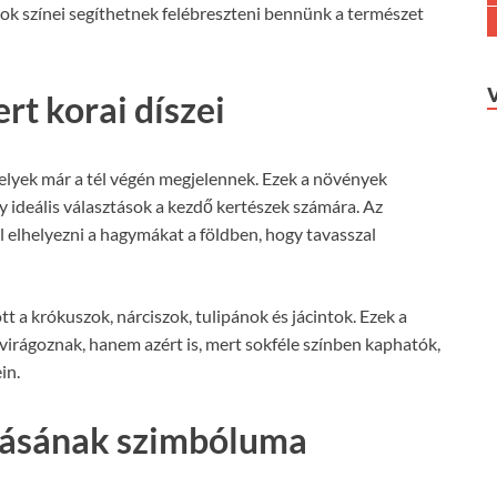
gok színei segíthetnek felébreszteni bennünk a természet
t korai díszei
elyek már a tél végén megjelennek. Ezek a növények
y ideális választások a kezdő kertészek számára. Az
ll elhelyezni a hagymákat a földben, hogy tavasszal
a krókuszok, nárciszok, tulipánok és jácintok. Ezek a
irágoznak, hanem azért is, mert sokféle színben kaphatók,
in.
atásának szimbóluma