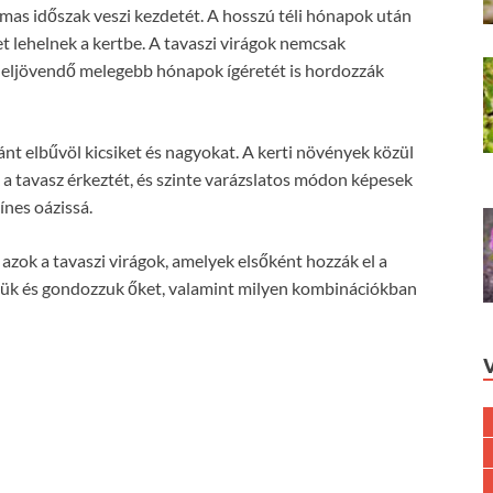
mas időszak veszi kezdetét. A hosszú téli hónapok után
et lehelnek a kertbe. A tavaszi virágok nemcsak
 eljövendő melegebb hónapok ígéretét is hordozzák
nt elbűvöl kicsiket és nagyokat. A kerti növények közül
 a tavasz érkeztét, és szinte varázslatos módon képesek
ínes oázissá.
azok a tavaszi virágok, amelyek elsőként hozzák el a
ssük és gondozzuk őket, valamint milyen kombinációkban