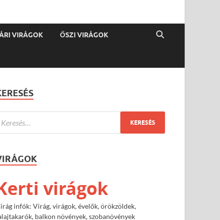
ÁRI VIRÁGOK
ŐSZI VIRÁGOK
KERESÉS
VIRÁGOK
Kerti virágok
irág infók: Virág, virágok, évelők, örökzöldek,
alajtakarók, balkon növények, szobanövények