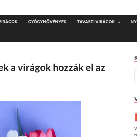
VIRÁGOK
GYÓGYNÖVÉNYEK
TAVASZI VIRÁGOK
NY
ek a virágok hozzák el az
V
t