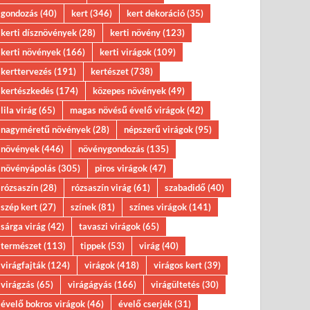
gondozás
(40)
kert
(346)
kert dekoráció
(35)
kerti dísznövények
(28)
kerti növény
(123)
kerti növények
(166)
kerti virágok
(109)
kerttervezés
(191)
kertészet
(738)
kertészkedés
(174)
közepes növények
(49)
lila virág
(65)
magas növésű évelő virágok
(42)
nagyméretű növények
(28)
népszerű virágok
(95)
növények
(446)
növénygondozás
(135)
növényápolás
(305)
piros virágok
(47)
rózsaszín
(28)
rózsaszín virág
(61)
szabadidő
(40)
szép kert
(27)
színek
(81)
színes virágok
(141)
sárga virág
(42)
tavaszi virágok
(65)
természet
(113)
tippek
(53)
virág
(40)
virágfajták
(124)
virágok
(418)
virágos kert
(39)
virágzás
(65)
virágágyás
(166)
virágültetés
(30)
évelő bokros virágok
(46)
évelő cserjék
(31)