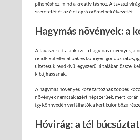
pihenéshez, mind a kreativitáshoz. A tavaszi virá
szeretetét és az élet apró örömeinek élvezetét.
Hagymás növények: a ker
A tavaszi kert alapkövei a hagymás növények, am
rendkívül ellenállóak és könnyen gondozhatók, íg
ültetésük rendkívül egyszerű: általában ősszel ke
kibújhassanak.
A hagymás növények közé tartoznak többek között 
növények nemcsak azért népszerűek, mert korán v
így könnyedén variálhatók a kert különböző része
Hóvirág: a tél búcsúzt