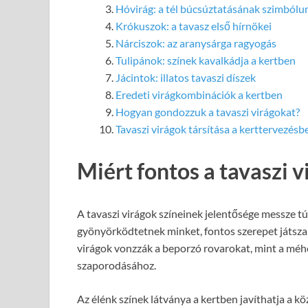
Hóvirág: a tél búcsúztatásának szimból
Krókuszok: a tavasz első hírnökei
Nárciszok: az aranysárga ragyogás
Tulipánok: színek kavalkádja a kertben
Jácintok: illatos tavaszi díszek
Eredeti virágkombinációk a kertben
Hogyan gondozzuk a tavaszi virágokat?
Tavaszi virágok társítása a kerttervezésb
Miért fontos a tavaszi v
A tavaszi virágok színeinek jelentősége messze t
gyönyörködtetnek minket, fontos szerepet játsz
virágok vonzzák a beporzó rovarokat, mint a méh
szaporodásához.
Az élénk színek látványa a kertben javíthatja a k