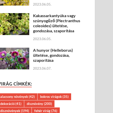
2023.06.05.
Kakassarkantyúka vagy
szúnyogűző (Plectranthus
coleoides) ültetése,
gondozása, szaporítása
2023.06.05.
A hunyor (Helleborus)
ültetése, gondozása,
szaporítása
2023.06.07.
VIRÁG CÍMKÉK:
alacsony növények
(42)
bokros virágok
(35)
dekoráció
(41)
dísznövény
(200)
dísznövények
(194)
fehér virág
(76)