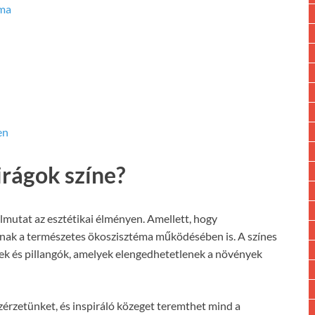
uma
en
irágok színe?
úlmutat az esztétikai élményen. Amellett, hogy
anak a természetes ökoszisztéma működésében is. A színes
ek és pillangók, amelyek elengedhetetlenek a növények
özérzetünket, és inspiráló közeget teremthet mind a