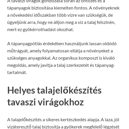
A tavaszi virágok gondozása során az öntözés és a
tápanyagok biztosítása kiemelten fontos. A növényeknek
a növekedési időszakban több vízre van szükségük, de
ügyeljünk arra, hogy ne álljon meg a víz a talaj felszínén,
mert ez gyökérrothadást okozhat.
A tápanyagpótlás érdekében használjunk lassan oldódó
műtrágyát, amely folyamatosan ellátja a növényeket a
szükséges anyagokkal. Az organikus komposzt is kiváló
megoldás, amely javítja a talaj szerkezetét és tápanyag-
tartalmát.
Helyes talajelőkészítés
tavaszi virágokhoz
A talajelőkészítés a sikeres kertészkedés alapja. A laza, jól
vízáteresztő talaj biztosítja a gyökerek megfelelő légzését