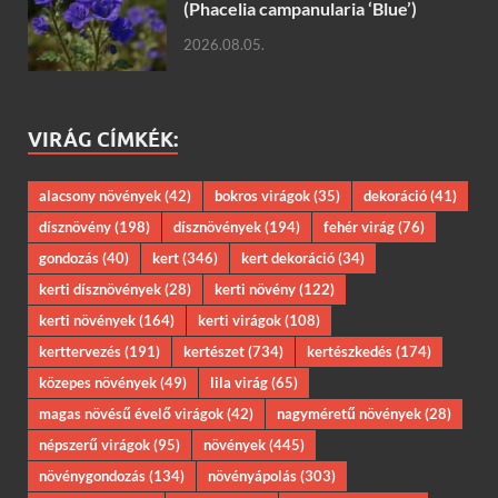
(Phacelia campanularia ‘Blue’)
2026.08.05.
VIRÁG CÍMKÉK:
alacsony növények
(42)
bokros virágok
(35)
dekoráció
(41)
dísznövény
(198)
dísznövények
(194)
fehér virág
(76)
gondozás
(40)
kert
(346)
kert dekoráció
(34)
kerti dísznövények
(28)
kerti növény
(122)
kerti növények
(164)
kerti virágok
(108)
kerttervezés
(191)
kertészet
(734)
kertészkedés
(174)
közepes növények
(49)
lila virág
(65)
magas növésű évelő virágok
(42)
nagyméretű növények
(28)
népszerű virágok
(95)
növények
(445)
növénygondozás
(134)
növényápolás
(303)