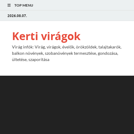
TOP MENU
2026.08.07.
Kerti virágok
Virág infók: Virág, virágok, évelők, örökzöldek, talajtakarók,
balkon növények, szobanövények termesztése, gondozása,
ültetése, szaporítása