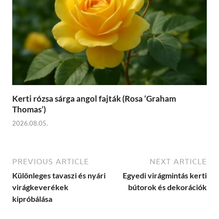
Kerti rózsa sárga angol fajták (Rosa ‘Graham
Thomas’)
2026.08.05.
PREVIOUS ARTICLE
NEXT ARTICLE
Különleges tavaszi és nyári
Egyedi virágmintás kerti
virágkeverékek
bútorok és dekorációk
kipróbálása