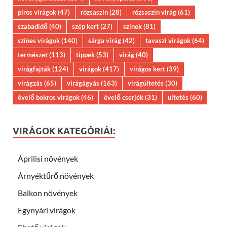
piros virágok
(47)
rózsaszín
(28)
rózsaszín virág
(61)
szabadidő
(40)
szép kert
(27)
színek
(81)
színes virágok
(140)
sárga virág
(42)
tavaszi virágok
(64)
természet
(113)
tippek
(53)
virág
(40)
virágfajták
(124)
virágok
(417)
virágos kert
(39)
virágzás
(65)
virágágyás
(163)
virágültetés
(30)
évelő bokros virágok
(46)
évelő cserjék
(31)
ültetés
(60)
VIRÁGOK KATEGÓRIÁI:
Áprilisi növények
Árnyéktűrő növények
Balkon növények
Egynyári virágok