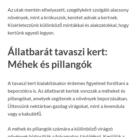
Az utak mentén elhelyezett, szegélyként szolgáló alacsony
növények, mint a krókuszok, keretet adnak a kertnek.
Kísérletezzünk különböző mintákkal és alakzatokkal, hogy
kertünk egyedi legyen.
Állatbarát tavaszi kert:
Méhek és pillangók
A tavaszi kert kialakításakor érdemes figyelmet fordítani a
beporzókra is. Az állatbarát kertek vonzzák a méheket és
pillangókat, amelyek segítenek a növények beporzásában.
Ültessünk nektárban gazdag virágokat, mint a levendula
vagy a kakukkfű.
A méhek és pillangók számára a különböző virágzó
növények biztosítják a folyamatos táplálékot. Kerüljük a