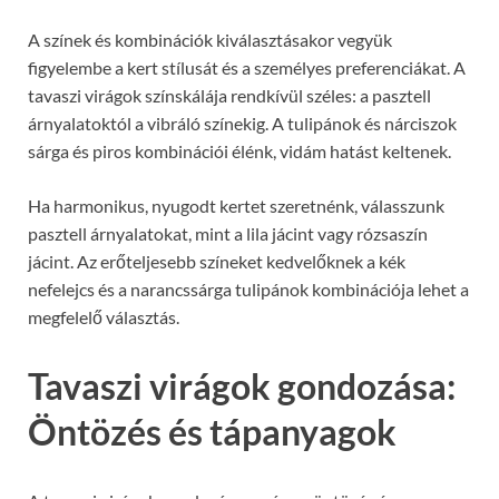
A színek és kombinációk kiválasztásakor vegyük
figyelembe a kert stílusát és a személyes preferenciákat. A
tavaszi virágok színskálája rendkívül széles: a pasztell
árnyalatoktól a vibráló színekig. A tulipánok és nárciszok
sárga és piros kombinációi élénk, vidám hatást keltenek.
Ha harmonikus, nyugodt kertet szeretnénk, válasszunk
pasztell árnyalatokat, mint a lila jácint vagy rózsaszín
jácint. Az erőteljesebb színeket kedvelőknek a kék
nefelejcs és a narancssárga tulipánok kombinációja lehet a
megfelelő választás.
Tavaszi virágok gondozása:
Öntözés és tápanyagok