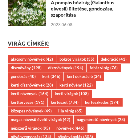
A pompás hóvirág (Galanthus
elwesii) ültetése, gondozása,
szaporítása
2023.06.08.
VIRÁG CÍMKÉK:
alacsony növények
(42)
bokros virágok
(35)
dekoráció
(41)
dísznövény
(198)
dísznövények
(194)
fehér virág
(76)
gondozás
(40)
kert
(346)
kert dekoráció
(34)
kerti dísznövények
(28)
kerti növény
(122)
kerti növények
(164)
kerti virágok
(108)
kerttervezés
(191)
kertészet
(734)
kertészkedés
(174)
közepes növények
(49)
lila virág
(65)
magas növésű évelő virágok
(42)
nagyméretű növények
(28)
népszerű virágok
(95)
növények
(445)
növénygondozás
(134)
növényápolás
(303)