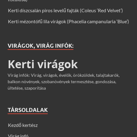
Kerti díszcsalán piros levelű fajták (Coleus ‘Red Velvet’)
Kerti mézontófű lila virágok (Phacelia campanularia ‘Blue’)
VIRÁGOK, VIRÁG INFÓK:
Kerti virágok
Virág infók: Virág, virágok, évelők, örökzöldek, talajtakarók,
balkon növények, szobanövények termesztése, gondozása,
ültetése, szaporítása
TÁRSOLDALAK
Kezdő kertész
Virág infó