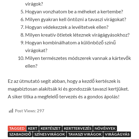
virágok?
Hogyan vonzhatom be a méheket a kertembe?
Milyen gyakran kell öntözni a tavaszi virágokat?
Hogyan védekezzek a levéltetvek ellen?
Milyen kreatív ötletek léteznek virágágyásokhoz?
Hogyan kombinálhatom a különböző színű
virágokat?
Milyen természetes módszerek vannak a kártevők
ellen?
Ez az útmutató segít abban, hogy a kezdő kertészek is
magabiztosan alakítsák ki és gondozzák tavaszi kertjüket.
A siker titka a megfelelő tervezés és a gondos ápolás!
Post Views:
297
TAGGED
KERT
KERTÉSZET
KERTTERVEZÉS
NÖVÉNYEK
SZABADIDŐ
SZÍNES VIRÁGOK
TAVASZI VIRÁGOK
VIRÁGÁGYÁS