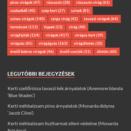
piros virágok
(47)
rózsaszín
(28)
rózsaszín virág
(61)
szabadidő
(40)
szép kert
(27)
színek
(81)
színes virágok
(140)
sárga virág
(42)
tavaszi virágok
(64)
természet
(113)
tippek
(53)
virág
(40)
virágfajták
(124)
virágok
(417)
virágos kert
(39)
virágzás
(65)
virágágyás
(163)
virágültetés
(30)
évelő bokros virágok
(46)
évelő cserjék
(31)
ültetés
(60)
LEGUTÓBBI BEJEGYZÉSEK
Kerti szellőrózsa tavaszi kék árnyalatok (Anemone blanda
‘Blue Shades’)
Kerti méhbalzsam piros árnyalatok (Monarda didyma
‘Jacob Cline’)
Kerti méhbalzsam lisztharmat elleni védelme (Monarda
fistulosa)