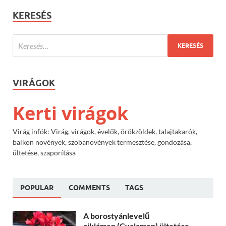
KERESÉS
VIRÁGOK
Kerti virágok
Virág infók: Virág, virágok, évelők, örökzöldek, talajtakarók,
balkon növények, szobanövények termesztése, gondozása,
ültetése, szaporítása
POPULAR
COMMENTS
TAGS
A borostyánlevelű
ciklámen (Cyclamen) ültetése,