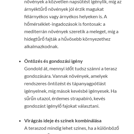
növények a közvetlen napsütést igénylik, míg az
árnyéktűrő növények jól érzik magukat
félárnyékos vagy árnyékos helyeken is. A
hőmérséklet-ingadozások is fontosak: a
mediterrán növények szeretik a meleget, míg a
hidegtűrő fajták a hűvösebb környezethez
alkalmazkodnak.
Öntözés és gondozási igény
Gondold át, mennyi időt tudsz szánni a terasz
gondozására. Vannak növények, amelyek
rendszeres öntözést és tápanyagpótlást
igényelnek, míg mások kevésbé igényesek. Ha
sűrűn utazol, érdemes strapabíró, kevés
gondozást igénylő fajokat választani.
Virágzás ideje és színek kombinálása
A teraszod mindig lehet színes, ha a különböző