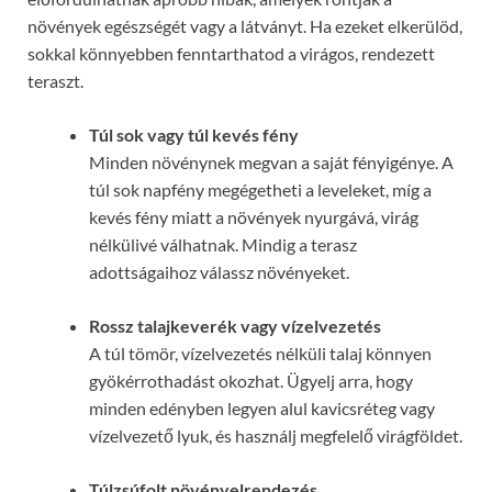
növények egészségét vagy a látványt. Ha ezeket elkerülöd,
sokkal könnyebben fenntarthatod a virágos, rendezett
teraszt.
Túl sok vagy túl kevés fény
Minden növénynek megvan a saját fényigénye. A
túl sok napfény megégetheti a leveleket, míg a
kevés fény miatt a növények nyurgává, virág
nélkülivé válhatnak. Mindig a terasz
adottságaihoz válassz növényeket.
Rossz talajkeverék vagy vízelvezetés
A túl tömör, vízelvezetés nélküli talaj könnyen
gyökérrothadást okozhat. Ügyelj arra, hogy
minden edényben legyen alul kavicsréteg vagy
vízelvezető lyuk, és használj megfelelő virágföldet.
Túlzsúfolt növényelrendezés