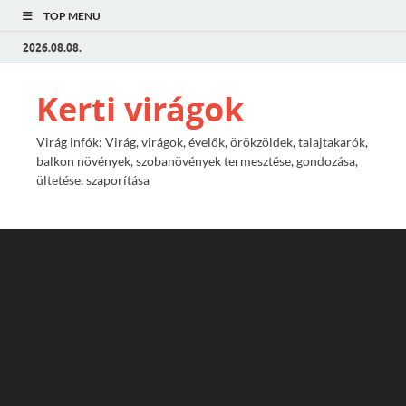
TOP MENU
2026.08.08.
Kerti virágok
Virág infók: Virág, virágok, évelők, örökzöldek, talajtakarók,
balkon növények, szobanövények termesztése, gondozása,
ültetése, szaporítása