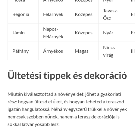
Tavasz-
Begónia
Félárnyék
Közepes
E
Ősz
Napos-
Jámin
Közepes
Nyár
E
Félárnyék
Nincs
Páfrány
Árnyékos
Magas
I
virág
Ültetési tippek és dekoráció
Miután kiválasztottad a növényeidet, jöhet a gyakorlati
rész: hogyan ültesd el őket, és hogyan teheted a teraszod
igazán hangulatossá. Néhány egyszerű trükkel a növények
nemcsak szebben nőnek, hanem a terasz dekorációja is
sokkal látványosabb lesz.