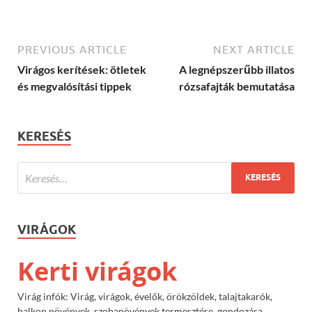
PREVIOUS ARTICLE
NEXT ARTICLE
Virágos kerítések: ötletek
A legnépszerűbb illatos
és megvalósítási tippek
rózsafajták bemutatása
KERESÉS
VIRÁGOK
Kerti virágok
Virág infók: Virág, virágok, évelők, örökzöldek, talajtakarók,
balkon növények, szobanövények termesztése, gondozása,