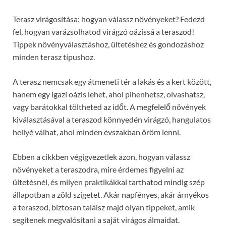
Terasz virágosítása: hogyan válassz növényeket? Fedezd
fel, hogyan varázsolhatod virágzó oázissá a teraszod!
Tippek növényválasztáshoz, ültetéshez és gondozáshoz
minden terasz típushoz.
A terasz nemcsak egy átmeneti tér a lakás és a kert között,
hanem egy igazi oázis lehet, ahol pihenhetsz, olvashatsz,
vagy barátokkal töltheted az időt. A megfelelő növények
kiválasztásával a teraszod könnyedén virágzó, hangulatos
hellyé válhat, ahol minden évszakban öröm lenni.
Ebben a cikkben végigvezetlek azon, hogyan válassz
növényeket a teraszodra, mire érdemes figyelni az
ültetésnél, és milyen praktikákkal tarthatod mindig szép
állapotban a zöld szigetet. Akár napfényes, akár árnyékos
a teraszod, biztosan találsz majd olyan tippeket, amik
segítenek megvalósítani a saját virágos álmaidat.