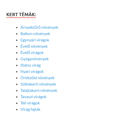
KERT TÉMÁK:
Árnyéktűrő növények
Balkon növények
Egynyári virágok
Évelő növények
Évelő virágok
Gyógynövények
Illatos virág
Nyári virágok
Örökzöld növények
Sziklakerti növények
Talajtakaró növények
Tavaszi virágok
Téli virágok
Virág fajták