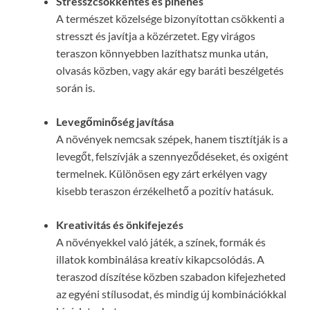
Stresszcsökkentés és pihenés
A természet közelsége bizonyítottan csökkenti a
stresszt és javítja a közérzetet. Egy virágos
teraszon könnyebben lazíthatsz munka után,
olvasás közben, vagy akár egy baráti beszélgetés
során is.
Levegőminőség javítása
A növények nemcsak szépek, hanem tisztítják is a
levegőt, felszívják a szennyeződéseket, és oxigént
termelnek. Különösen egy zárt erkélyen vagy
kisebb teraszon érzékelhető a pozitív hatásuk.
Kreativitás és önkifejezés
A növényekkel való játék, a színek, formák és
illatok kombinálása kreatív kikapcsolódás. A
teraszod díszítése közben szabadon kifejezheted
az egyéni stílusodat, és mindig új kombinációkkal