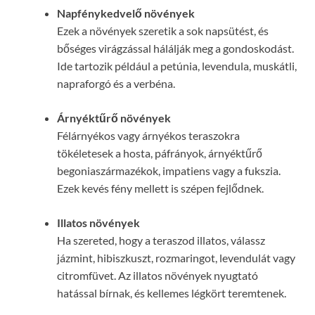
Napfénykedvelő növények
Ezek a növények szeretik a sok napsütést, és
bőséges virágzással hálálják meg a gondoskodást.
Ide tartozik például a petúnia, levendula, muskátli,
napraforgó és a verbéna.
Árnyéktűrő növények
Félárnyékos vagy árnyékos teraszokra
tökéletesek a hosta, páfrányok, árnyéktűrő
begoniaszármazékok, impatiens vagy a fukszia.
Ezek kevés fény mellett is szépen fejlődnek.
Illatos növények
Ha szereted, hogy a teraszod illatos, válassz
jázmint, hibiszkuszt, rozmaringot, levendulát vagy
citromfüvet. Az illatos növények nyugtató
hatással bírnak, és kellemes légkört teremtenek.