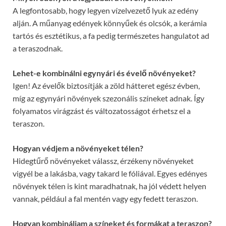
A legfontosabb, hogy legyen vízelvezető lyuk az edény
alján. A műanyag edények könnyűek és olcsók, a kerámia
tartós és esztétikus, a fa pedig természetes hangulatot ad
a teraszodnak.
Lehet-e kombinálni egynyári és évelő növényeket?
Igen! Az évelők biztosítják a zöld hátteret egész évben,
míg az egynyári növények szezonális színeket adnak. Így
folyamatos virágzást és változatosságot érhetsz el a
teraszon.
Hogyan védjem a növényeket télen?
Hidegtűrő növényeket válassz, érzékeny növényeket
vigyél be a lakásba, vagy takard le fóliával. Egyes edényes
növények télen is kint maradhatnak, ha jól védett helyen
vannak, például a fal mentén vagy egy fedett teraszon.
Hogyan kombináljam a színeket és formákat a teraszon?