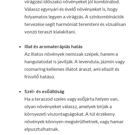
virágzási időszakú növényeket jól kombinálod.
Válassz egynyári és évelő növényeket is, hogy
folyamatos legyen a virágzás. A színkombinációk
tervezése segít harmóniát teremteni és vizuálisan
vonzó teraszt kialakítani.
Illat és aromaterápiás hatás
Az illatos növények nemcsak szépek, hanem a
hangulatodat is javítják. A levendula, jázmin vagy
rozmaring kellemes illatot áraszt, ami ellazít és
frissítő hatású.
Szél- és esőállóság
Ha a teraszod szeles vagy esőjárta helyen van,
olyan növényeket válassz, amelyek bírják a
környezeti viszontagságokat. A túl érzékeny
növények könnyen megsérülhetnek, vagy hamar
elpusztulhatnak.