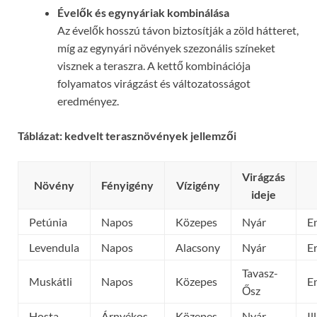
Évelők és egynyáriak kombinálása
Az évelők hosszú távon biztosítják a zöld hátteret,
míg az egynyári növények szezonális színeket
visznek a teraszra. A kettő kombinációja
folyamatos virágzást és változatosságot
eredményez.
Táblázat: kedvelt terasznövények jellemzői
Virágzás
Növény
Fényigény
Vízigény
ideje
Petúnia
Napos
Közepes
Nyár
E
Levendula
Napos
Alacsony
Nyár
E
Tavasz-
Muskátli
Napos
Közepes
E
Ősz
Hosta
Árnyékos
Közepes
Nyár
I