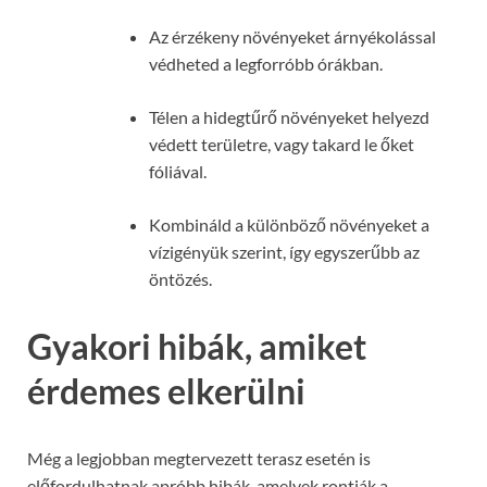
Az érzékeny növényeket árnyékolással
védheted a legforróbb órákban.
Télen a hidegtűrő növényeket helyezd
védett területre, vagy takard le őket
fóliával.
Kombináld a különböző növényeket a
vízigényük szerint, így egyszerűbb az
öntözés.
Gyakori hibák, amiket
érdemes elkerülni
Még a legjobban megtervezett terasz esetén is
előfordulhatnak apróbb hibák, amelyek rontják a