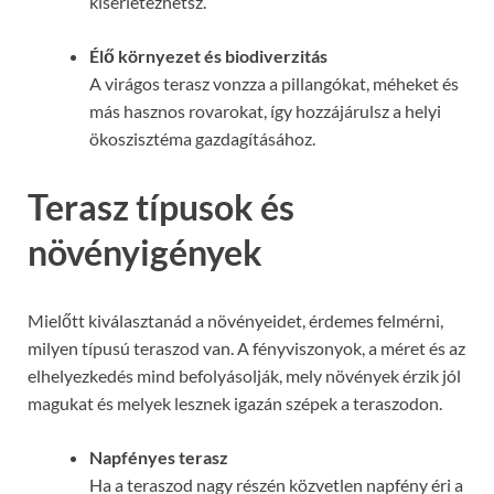
kísérletezhetsz.
Élő környezet és biodiverzitás
A virágos terasz vonzza a pillangókat, méheket és
más hasznos rovarokat, így hozzájárulsz a helyi
ökoszisztéma gazdagításához.
Terasz típusok és
növényigények
Mielőtt kiválasztanád a növényeidet, érdemes felmérni,
milyen típusú teraszod van. A fényviszonyok, a méret és az
elhelyezkedés mind befolyásolják, mely növények érzik jól
magukat és melyek lesznek igazán szépek a teraszodon.
Napfényes terasz
Ha a teraszod nagy részén közvetlen napfény éri a