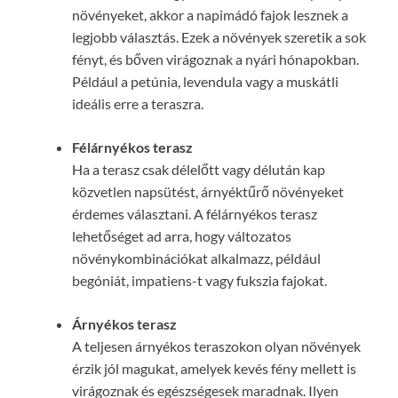
növényeket, akkor a napimádó fajok lesznek a
legjobb választás. Ezek a növények szeretik a sok
fényt, és bőven virágoznak a nyári hónapokban.
Például a petúnia, levendula vagy a muskátli
ideális erre a teraszra.
Félárnyékos terasz
Ha a terasz csak délelőtt vagy délután kap
közvetlen napsütést, árnyéktűrő növényeket
érdemes választani. A félárnyékos terasz
lehetőséget ad arra, hogy változatos
növénykombinációkat alkalmazz, például
begóniát, impatiens-t vagy fukszia fajokat.
Árnyékos terasz
A teljesen árnyékos teraszokon olyan növények
érzik jól magukat, amelyek kevés fény mellett is
virágoznak és egészségesek maradnak. Ilyen