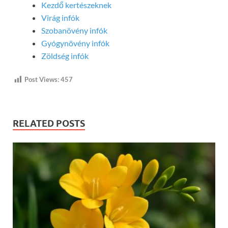
Kezdő kertészeknek
Virág infók
Szobanövény infók
Gyógynövény infók
Zöldség infók
Post Views:
457
RELATED POSTS