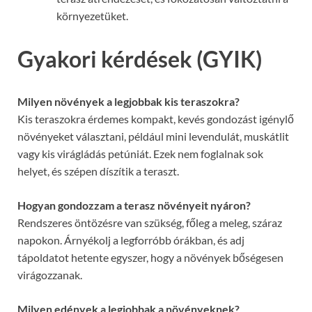
környezetüket.
Gyakori kérdések (GYIK)
Milyen növények a legjobbak kis teraszokra?
Kis teraszokra érdemes kompakt, kevés gondozást igénylő
növényeket választani, például mini levendulát, muskátlit
vagy kis virágládás petúniát. Ezek nem foglalnak sok
helyet, és szépen díszítik a teraszt.
Hogyan gondozzam a terasz növényeit nyáron?
Rendszeres öntözésre van szükség, főleg a meleg, száraz
napokon. Árnyékolj a legforróbb órákban, és adj
tápoldatot hetente egyszer, hogy a növények bőségesen
virágozzanak.
Milyen edények a legjobbak a növényeknek?