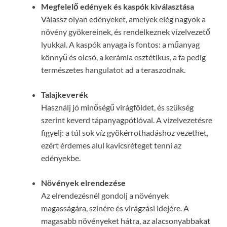
Megfelelő edények és kaspók kiválasztása
Válassz olyan edényeket, amelyek elég nagyok a
növény gyökereinek, és rendelkeznek vízelvezető
lyukkal. A kaspók anyaga is fontos: a műanyag
könnyű és olcsó, a kerámia esztétikus, a fa pedig
természetes hangulatot ad a teraszodnak.
Talajkeverék
Használj jó minőségű virágföldet, és szükség
szerint keverd tápanyagpótlóval. A vízelvezetésre
figyelj: a túl sok víz gyökérrothadáshoz vezethet,
ezért érdemes alul kavicsréteget tenni az
edényekbe.
Növények elrendezése
Az elrendezésnél gondolj a növények
magasságára, színére és virágzási idejére. A
magasabb növényeket hátra, az alacsonyabbakat