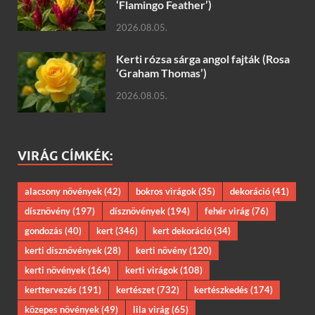
‘Flamingo Feather’)
2026.08.05.
Kerti rózsa sárga angol fajták (Rosa
‘Graham Thomas’)
2026.08.05.
VIRÁG CÍMKÉK:
alacsony növények
(42)
bokros virágok
(35)
dekoráció
(41)
dísznövény
(197)
dísznövények
(194)
fehér virág
(76)
gondozás
(40)
kert
(346)
kert dekoráció
(34)
kerti dísznövények
(28)
kerti növény
(120)
kerti növények
(164)
kerti virágok
(108)
kerttervezés
(191)
kertészet
(732)
kertészkedés
(174)
közepes növények
(49)
lila virág
(65)