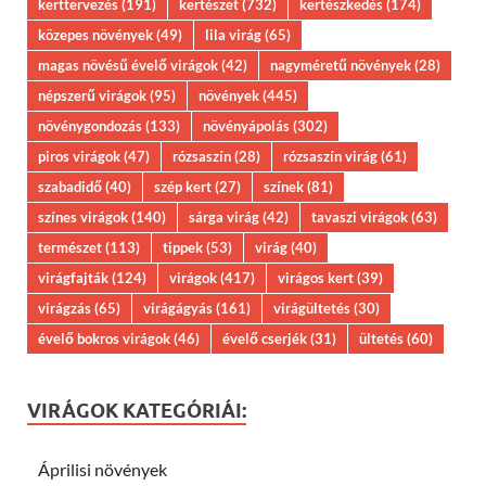
kerttervezés
(191)
kertészet
(732)
kertészkedés
(174)
közepes növények
(49)
lila virág
(65)
magas növésű évelő virágok
(42)
nagyméretű növények
(28)
népszerű virágok
(95)
növények
(445)
növénygondozás
(133)
növényápolás
(302)
piros virágok
(47)
rózsaszín
(28)
rózsaszín virág
(61)
szabadidő
(40)
szép kert
(27)
színek
(81)
színes virágok
(140)
sárga virág
(42)
tavaszi virágok
(63)
természet
(113)
tippek
(53)
virág
(40)
virágfajták
(124)
virágok
(417)
virágos kert
(39)
virágzás
(65)
virágágyás
(161)
virágültetés
(30)
évelő bokros virágok
(46)
évelő cserjék
(31)
ültetés
(60)
VIRÁGOK KATEGÓRIÁI:
Áprilisi növények