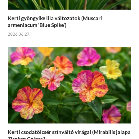
Kerti gyöngyike lila változatok (Muscari
armeniacum ‘Blue Spike’)
2026.06.27.
Kerti csodatölcsér színváltó virágai (Mirabilis jalapa
‘Broken Colors’)