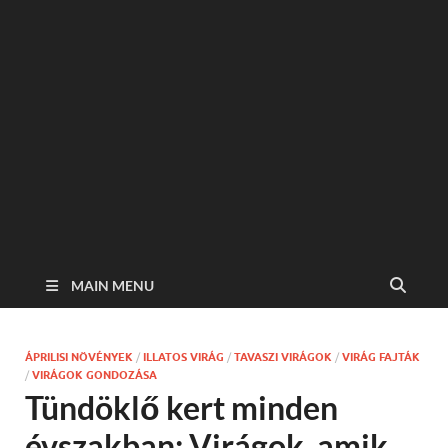
MAIN MENU
ÁPRILISI NÖVÉNYEK
/
ILLATOS VIRÁG
/
TAVASZI VIRÁGOK
/
VIRÁG FAJTÁK
/
VIRÁGOK GONDOZÁSA
Tündöklő kert minden
évszakban: Virágok, amik