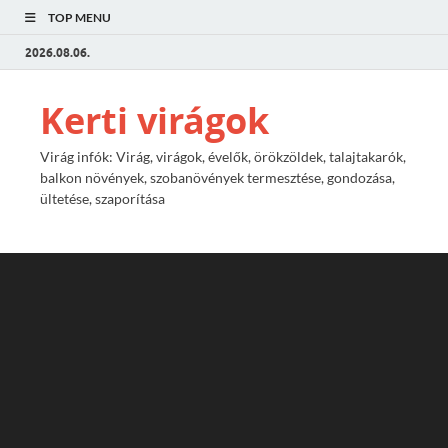
TOP MENU
2026.08.06.
Kerti virágok
Virág infók: Virág, virágok, évelők, örökzöldek, talajtakarók,
balkon növények, szobanövények termesztése, gondozása,
ültetése, szaporítása