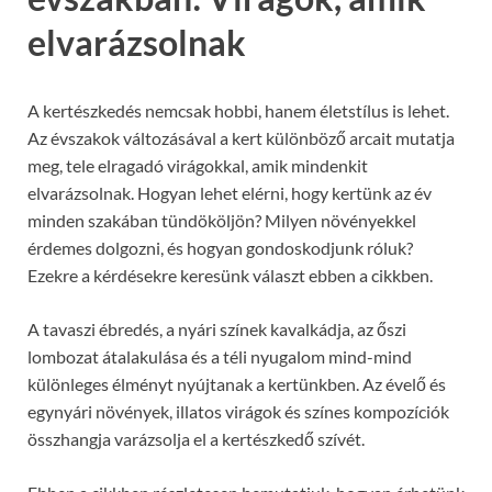
elvarázsolnak
A kertészkedés nemcsak hobbi, hanem életstílus is lehet.
Az évszakok változásával a kert különböző arcait mutatja
meg, tele elragadó virágokkal, amik mindenkit
elvarázsolnak. Hogyan lehet elérni, hogy kertünk az év
minden szakában tündököljön? Milyen növényekkel
érdemes dolgozni, és hogyan gondoskodjunk róluk?
Ezekre a kérdésekre keresünk választ ebben a cikkben.
A tavaszi ébredés, a nyári színek kavalkádja, az őszi
lombozat átalakulása és a téli nyugalom mind-mind
különleges élményt nyújtanak a kertünkben. Az évelő és
egynyári növények, illatos virágok és színes kompozíciók
összhangja varázsolja el a kertészkedő szívét.