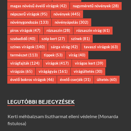
magas növésű évelő virágok
(42)
nagyméretű növények
(28)
népszerű virágok
(95)
növények
(445)
növénygondozás
(133)
növényápolás
(302)
piros virágok
(47)
rózsaszín
(28)
rózsaszín virág
(61)
szabadidő
(40)
szép kert
(27)
színek
(81)
színes virágok
(140)
sárga virág
(42)
tavaszi virágok
(63)
természet
(113)
tippek
(53)
virág
(40)
virágfajták
(124)
virágok
(417)
virágos kert
(39)
virágzás
(65)
virágágyás
(161)
virágültetés
(30)
évelő bokros virágok
(46)
évelő cserjék
(31)
ültetés
(60)
LEGUTÓBBI BEJEGYZÉSEK
Kerti méhbalzsam lisztharmat elleni védelme (Monarda
fistulosa)