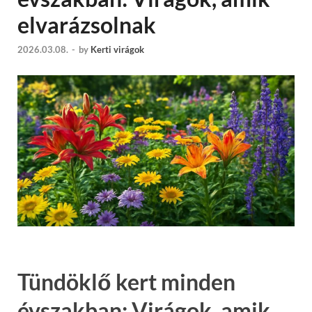
elvarázsolnak
2026.03.08.
-
by
Kerti virágok
Tündöklő kert minden
évszakban: Virágok, amik