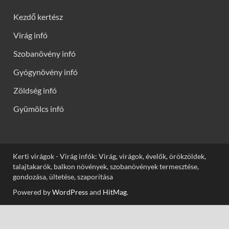
Kezdő kertész
Virág infó
Szobanövény infó
Gyógynövény infó
Zöldség infó
Gyümölcs infó
Kerti virágok - Virág infók: Virág, virágok, évelők, örökzöldek,
talajtakarók, balkon növények, szobanövények termesztése,
gondozása, ültetése, szaporítása
Powered by
WordPress
and
HitMag
.