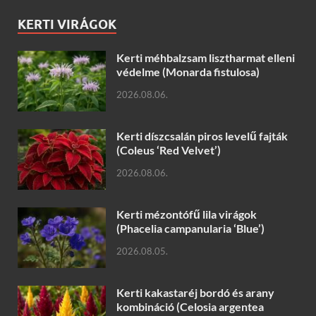
KERTI VIRÁGOK
Kerti méhbalzsam lisztharmat elleni
védelme (Monarda fistulosa)
2026.08.06.
Kerti díszcsalán piros levelű fajták
(Coleus ‘Red Velvet’)
2026.08.06.
Kerti mézontófű lila virágok
(Phacelia campanularia ‘Blue’)
2026.08.05.
Kerti kakastaréj bordó és arany
kombináció (Celosia argentea