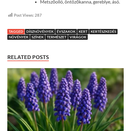
Metszőolló, öntözőkanna, gereblye, ásó.
Post Views:
287
TAGGED
DÍSZNÖVÉNYEK
ÉVSZAKOK
KERT
KERTÉSZKEDÉS
NÖVÉNYEK
SZÍNEK
TERMÉSZET
VIRÁGOK
RELATED POSTS