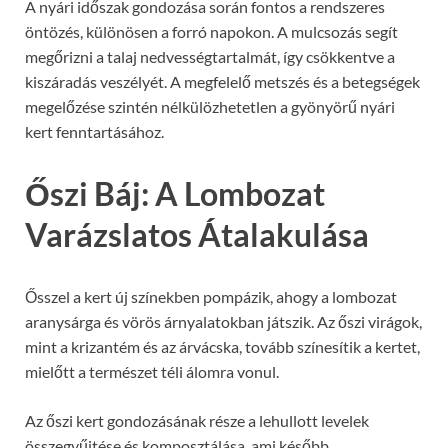
A nyári időszak gondozása során fontos a rendszeres
öntözés, különösen a forró napokon. A mulcsozás segít
megőrizni a talaj nedvességtartalmát, így csökkentve a
kiszáradás veszélyét. A megfelelő metszés és a betegségek
megelőzése szintén nélkülözhetetlen a gyönyörű nyári
kert fenntartásához.
Őszi Báj: A Lombozat
Varázslatos Átalakulása
Ősszel a kert új színekben pompázik, ahogy a lombozat
aranysárga és vörös árnyalatokban játszik. Az őszi virágok,
mint a krizantém és az árvácska, tovább színesítik a kertet,
mielőtt a természet téli álomra vonul.
Az őszi kert gondozásának része a lehullott levelek
összegyűjtése és komposztálása, ami később