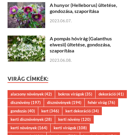
A hunyor (Helleborus) ültetése,
gondozása, szaporítása
2023.06.07.
A pompás hóvirág (Galanthus
elwesii) ültetése, gondozása,
szaporítása
2023.06.08.
VIRÁG CÍMKÉK:
alacsony növények
(42)
bokros virágok
(35)
dekoráció
(41)
dísznövény
(197)
dísznövények
(194)
fehér virág
(76)
gondozás
(40)
kert
(346)
kert dekoráció
(34)
kerti dísznövények
(28)
kerti növény
(120)
kerti növények
(164)
kerti virágok
(108)