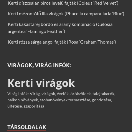
Kerti díszcsalán piros levelű fajták (Coleus ‘Red Velvet’)
Kerti mézontófű lila virágok (Phacelia campanularia ‘Blue’)
Kerti kakastaréj bordó és arany kombináció (Celosia
argentea ‘Flamingo Feather’)
Kerti rózsa sárga angol fajták (Rosa ‘Graham Thomas’)
VIRÁGOK, VIRÁG INFÓK:
Kerti virágok
Virág infók: Virág, virágok, évelők, örökzöldek, talajtakarók,
balkon növények, szobanövények termesztése, gondozása,
ültetése, szaporítása
TÁRSOLDALAK