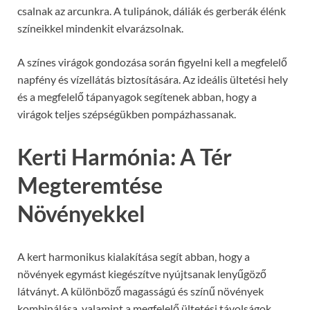
csalnak az arcunkra. A tulipánok, dáliák és gerberák élénk
színeikkel mindenkit elvarázsolnak.
A színes virágok gondozása során figyelni kell a megfelelő
napfény és vízellátás biztosítására. Az ideális ültetési hely
és a megfelelő tápanyagok segítenek abban, hogy a
virágok teljes szépségükben pompázhassanak.
Kerti Harmónia: A Tér
Megteremtése
Növényekkel
A kert harmonikus kialakítása segít abban, hogy a
növények egymást kiegészítve nyújtsanak lenyűgöző
látványt. A különböző magasságú és színű növények
kombinálása, valamint a megfelelő ültetési távolságok