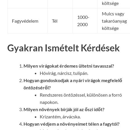
költsége
Mulcs vagy
1000-
Fagyvédelem
Tél
takaróanyag
2000
költsége
Gyakran Ismételt Kérdések
Milyen virágokat érdemes ültetni tavasszal?
Hóvirág, nárcisz, tulipán.
Hogyan gondoskodjak a nyári virágok megfelelő
öntözéséről?
Rendszeres öntözéssel, különösen a forró
napokon.
Milyen növények bírják jól az őszi időt?
Krizantém, árvácska.
Hogyan védjem a növényeimet télen a fagytól?