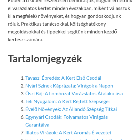
Ebben a cikkben részletesen bemutatjuk, hogyan érhetünk
el varázslatos kertet minden évszakban, miként válasszuk
ki a megfelelő növényeket, és hogyan gondoskodjunk
róluk. Praktikus tanácsokkal, költséghatékony
megoldásokkal és tippekkel segítünk minden kezdő
kertész számára.
Tartalomjegyzék
Tavaszi Ébredés: A Kert Első Csodái
Nyári Színek Káprázata: Virágok a Napon
Őszi Báj: A Lombozat Varázslatos Átalakulása
Téli Nyugalom: A Kert Rejtett Szépségei
Évelő Növények: Az Állandó Szépség Titkai
Egynyári Csodák: Folyamatos Virágzás
Garantálva
Illatos Virágok: A Kert Aromás Élvezetei