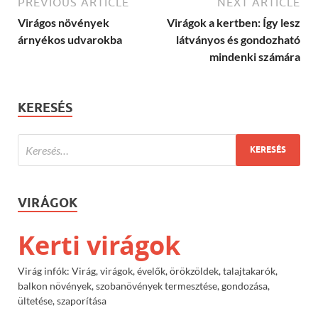
PREVIOUS ARTICLE
NEXT ARTICLE
Virágos növények
Virágok a kertben: Így lesz
árnyékos udvarokba
látványos és gondozható
mindenki számára
KERESÉS
VIRÁGOK
Kerti virágok
Virág infók: Virág, virágok, évelők, örökzöldek, talajtakarók,
balkon növények, szobanövények termesztése, gondozása,
ültetése, szaporítása