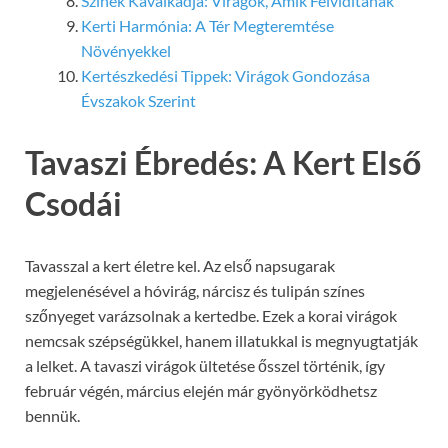
Színek Kavalkádja: Virágok, Amik Felvidítanak
Kerti Harmónia: A Tér Megteremtése
Növényekkel
Kertészkedési Tippek: Virágok Gondozása
Évszakok Szerint
Tavaszi Ébredés: A Kert Első
Csodái
Tavasszal a kert életre kel. Az első napsugarak
megjelenésével a hóvirág, nárcisz és tulipán színes
szőnyeget varázsolnak a kertedbe. Ezek a korai virágok
nemcsak szépségükkel, hanem illatukkal is megnyugtatják
a lelket. A tavaszi virágok ültetése ősszel történik, így
február végén, március elején már gyönyörködhetsz
bennük.