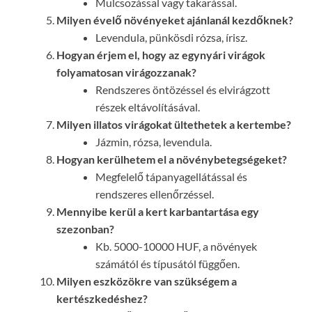
Mulcsozással vagy takarással.
Milyen évelő növényeket ajánlanál kezdőknek?
Levendula, pünkösdi rózsa, írisz.
Hogyan érjem el, hogy az egynyári virágok
folyamatosan virágozzanak?
Rendszeres öntözéssel és elvirágzott
részek eltávolításával.
Milyen illatos virágokat ültethetek a kertembe?
Jázmin, rózsa, levendula.
Hogyan kerülhetem el a növénybetegségeket?
Megfelelő tápanyagellátással és
rendszeres ellenőrzéssel.
Mennyibe kerül a kert karbantartása egy
szezonban?
Kb. 5000-10000 HUF, a növények
számától és típusától függően.
Milyen eszközökre van szükségem a
kertészkedéshez?