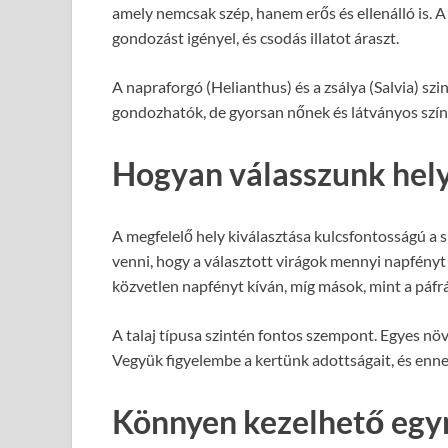
amely nemcsak szép, hanem erős és ellenálló is. A
gondozást igényel, és csodás illatot áraszt.
A napraforgó (Helianthus) és a zsálya (Salvia) sz
gondozhatók, de gyorsan nőnek és látványos színf
Hogyan válasszunk hely
A megfelelő hely kiválasztása kulcsfontosságú a s
venni, hogy a választott virágok mennyi napfényt
közvetlen napfényt kíván, míg mások, mint a páfr
A talaj típusa szintén fontos szempont. Egyes nö
Vegyük figyelembe a kertünk adottságait, és enne
Könnyen kezelhető egyny