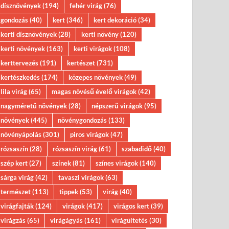
dísznövények
(194)
fehér virág
(76)
gondozás
(40)
kert
(346)
kert dekoráció
(34)
kerti dísznövények
(28)
kerti növény
(120)
kerti növények
(163)
kerti virágok
(108)
kerttervezés
(191)
kertészet
(731)
kertészkedés
(174)
közepes növények
(49)
lila virág
(65)
magas növésű évelő virágok
(42)
nagyméretű növények
(28)
népszerű virágok
(95)
növények
(445)
növénygondozás
(133)
növényápolás
(301)
piros virágok
(47)
rózsaszín
(28)
rózsaszín virág
(61)
szabadidő
(40)
szép kert
(27)
színek
(81)
színes virágok
(140)
sárga virág
(42)
tavaszi virágok
(63)
természet
(113)
tippek
(53)
virág
(40)
virágfajták
(124)
virágok
(417)
virágos kert
(39)
virágzás
(65)
virágágyás
(161)
virágültetés
(30)