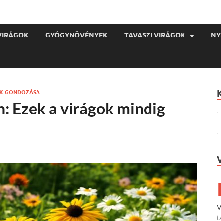
VIRÁGOK
GYÓGYNÖVÉNYEK
TAVASZI VIRÁGOK
NY
OK GONDOZÁSA
: Ezek a virágok mindig
V
t