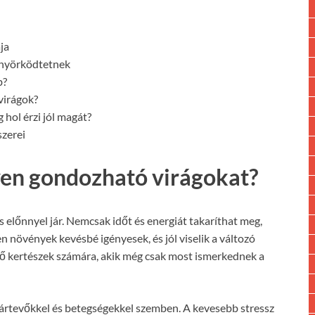
ja
önyörködtetnek
b?
virágok?
 hol érzi jól magát?
szerei
yen gondozható virágokat?
előnnyel jár. Nemcsak időt és energiát takaríthat meg,
en növények kevésbé igényesek, és jól viselik a változó
dő kertészek számára, akik még csak most ismerkednek a
kártevőkkel és betegségekkel szemben. A kevesebb stressz