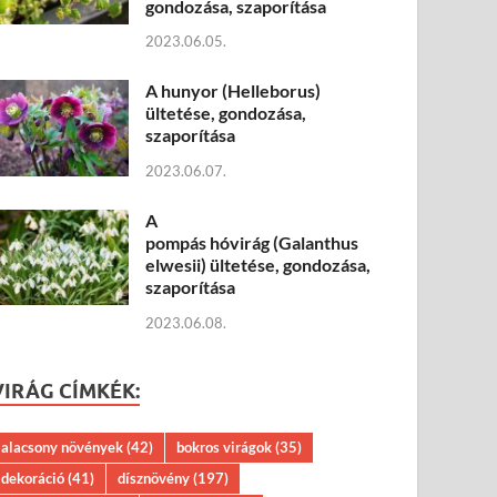
gondozása, szaporítása
2023.06.05.
A hunyor (Helleborus)
ültetése, gondozása,
szaporítása
2023.06.07.
A
pompás hóvirág (Galanthus
elwesii) ültetése, gondozása,
szaporítása
2023.06.08.
VIRÁG CÍMKÉK:
alacsony növények
(42)
bokros virágok
(35)
dekoráció
(41)
dísznövény
(197)