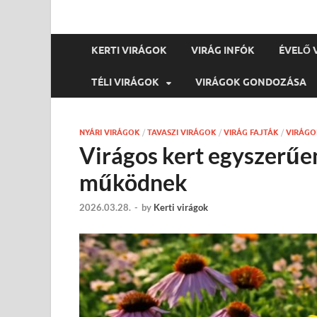
KERTI VIRÁGOK
VIRÁG INFÓK
ÉVELŐ 
TÉLI VIRÁGOK
VIRÁGOK GONDOZÁSA
NYÁRI VIRÁGOK
/
TAVASZI VIRÁGOK
/
VIRÁG FAJTÁK
/
VIRÁG
Virágos kert egyszerűen
működnek
2026.03.28.
-
by
Kerti virágok