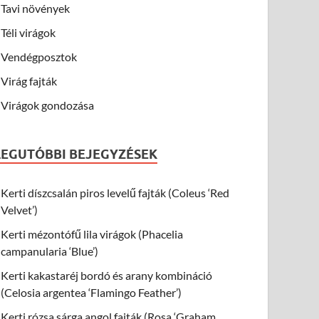
Tavi növények
Téli virágok
Vendégposztok
Virág fajták
Virágok gondozása
LEGUTÓBBI BEJEGYZÉSEK
Kerti díszcsalán piros levelű fajták (Coleus ‘Red
Velvet’)
Kerti mézontófű lila virágok (Phacelia
campanularia ‘Blue’)
Kerti kakastaréj bordó és arany kombináció
(Celosia argentea ‘Flamingo Feather’)
Kerti rózsa sárga angol fajták (Rosa ‘Graham