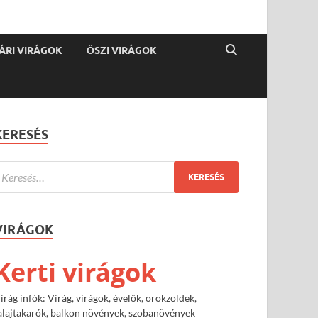
ÁRI VIRÁGOK
ŐSZI VIRÁGOK
KERESÉS
VIRÁGOK
Kerti virágok
irág infók: Virág, virágok, évelők, örökzöldek,
alajtakarók, balkon növények, szobanövények