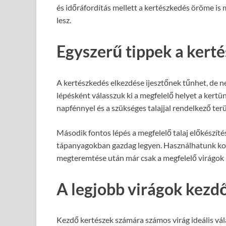
és időráfordítás mellett a kertészkedés öröme is m
lesz.
Egyszerű tippek a ker
A kertészkedés elkezdése ijesztőnek tűnhet, de né
lépésként válasszuk ki a megfelelő helyet a kert
napfénnyel és a szükséges talajjal rendelkező terü
Második fontos lépés a megfelelő talaj előkészítése
tápanyagokban gazdag legyen. Használhatunk kom
megteremtése után már csak a megfelelő virágok k
A legjobb virágok kezd
Kezdő kertészek számára számos virág ideális válas