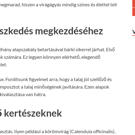
egmarad, hiszen a virágágyás mindig színes és élettel teli
tészkedés megkezdéséhez
hány alapszabály betartásával bárki sikerrel járhat. Első
ünk számára. Ez legyen könnyen elérhető, elegendő
let.
. Fordítsunk figyelmet arra, hogy a talaj jól szellőző és
posztot a talaj minőségének javítására. Ezen alapok
iválasztása van hátra.
ő kertészeknek
ztás. Ilyen például a körömvirág (Calendula officinalis),