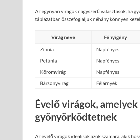
Az egynyári virágok nagyszerű választások, ha gyo
táblázatban összefoglaljuk néhány könnyen kezelh
Virág neve
Fényigény
Zinnia
Napfényes
Petúnia
Napfényes
Körömvirág
Napfényes
Bársonyvirág
Félárnyék
Évelő virágok, amelyek
gyönyörködtetnek
Az évelő virágok ideálisak azok számára, akik hoss