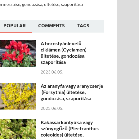
ermesztése, gondozása, ültetése, szaporítása
POPULAR
COMMENTS
TAGS
A borostyánlevelű
ciklámen (Cyclamen)
ültetése, gondozása,
szaporítása
2023.06.05.
Az aranyfa vagy aranycserje
(Forsythia) ültetése,
gondozása, szaporítása
2023.06.05.
Kakassarkantyúka vagy
szúnyogűző (Plectranthus
coleoides) ültetése,