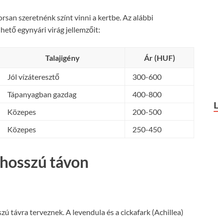
rsan szeretnénk színt vinni a kertbe. Az alábbi
ető egynyári virág jellemzőit:
Talajigény
Ár (HUF)
Jól vízáteresztő
300-600
Tápanyagban gazdag
400-800
Közepes
200-500
Közepes
250-450
 hosszú távon
zú távra terveznek. A levendula és a cickafark (Achillea)