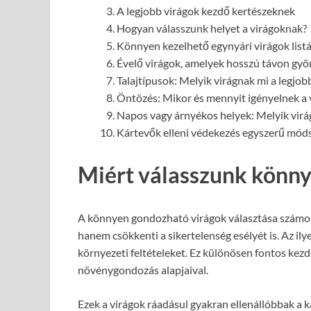
A legjobb virágok kezdő kertészeknek
Hogyan válasszunk helyet a virágoknak?
Könnyen kezelhető egynyári virágok listá
Évelő virágok, amelyek hosszú távon gy
Talajtípusok: Melyik virágnak mi a legjob
Öntözés: Mikor és mennyit igényelnek a 
Napos vagy árnyékos helyek: Melyik virág
Kártevők elleni védekezés egyszerű mód
Miért válasszunk könn
A könnyen gondozható virágok választása számos 
hanem csökkenti a sikertelenség esélyét is. Az ily
környezeti feltételeket. Ez különösen fontos kez
növénygondozás alapjaival.
Ezek a virágok ráadásul gyakran ellenállóbbak a 