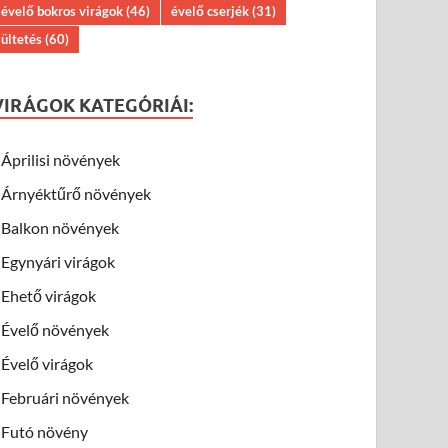
évelő bokros virágok
(46)
évelő cserjék
(31)
ültetés
(60)
VIRÁGOK KATEGÓRIÁI:
Áprilisi növények
Árnyéktűrő növények
Balkon növények
Egynyári virágok
Ehető virágok
Évelő növények
Évelő virágok
Februári növények
Futó növény