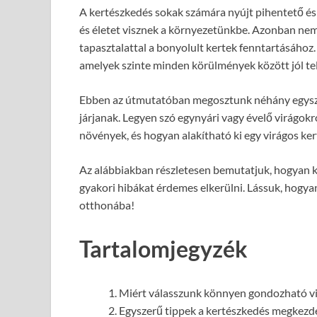
A kertészkedés sokak számára nyújt pihentető és 
és életet visznek a környezetünkbe. Azonban nem
tapasztalattal a bonyolult kertek fenntartásához
amelyek szinte minden körülmények között jól tel
Ebben az útmutatóban megosztunk néhány egyszerű
járjanak. Legyen szó egynyári vagy évelő virágok
növények, és hogyan alakítható ki egy virágos kert
Az alábbiakban részletesen bemutatjuk, hogyan ke
gyakori hibákat érdemes elkerülni. Lássuk, hogyan
otthonába!
Tartalomjegyzék
Miért válasszunk könnyen gondozható v
Egyszerű tippek a kertészkedés megkezd