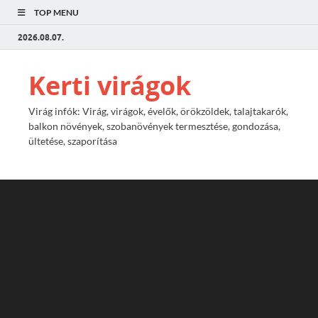
TOP MENU
2026.08.07.
Kerti virágok
Virág infók: Virág, virágok, évelők, örökzöldek, talajtakarók,
balkon növények, szobanövények termesztése, gondozása,
ültetése, szaporítása