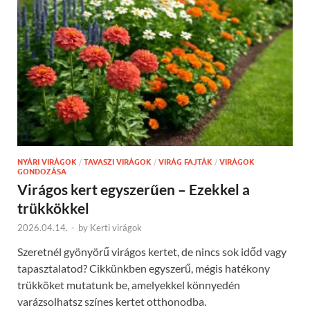
NYÁRI VIRÁGOK
/
TAVASZI VIRÁGOK
/
VIRÁG FAJTÁK
/
VIRÁGOK
GONDOZÁSA
Virágos kert egyszerűen – Ezekkel a
trükkökkel
2026.04.14.
-
by
Kerti virágok
Szeretnél gyönyörű virágos kertet, de nincs sok időd vagy
tapasztalatod? Cikkünkben egyszerű, mégis hatékony
trükköket mutatunk be, amelyekkel könnyedén
varázsolhatsz színes kertet otthonodba.