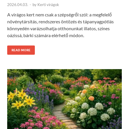
2026.04.03.
-
by
Kerti virágok
A virágos kert nem csak a szépségről szól: a megfelelő
növénytársítás, rendszeres öntözés és tápanyagpótlás
könnyedén varázsolhatja otthonunkat illatos, színes
oázissá, bárki számára elérhető módon.
READ MORE