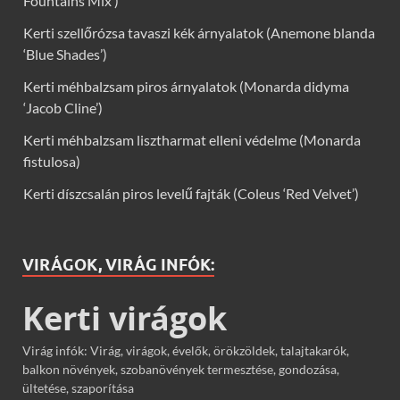
Fountains Mix’)
Kerti szellőrózsa tavaszi kék árnyalatok (Anemone blanda
‘Blue Shades’)
Kerti méhbalzsam piros árnyalatok (Monarda didyma
‘Jacob Cline’)
Kerti méhbalzsam lisztharmat elleni védelme (Monarda
fistulosa)
Kerti díszcsalán piros levelű fajták (Coleus ‘Red Velvet’)
VIRÁGOK, VIRÁG INFÓK:
Kerti virágok
Virág infók: Virág, virágok, évelők, örökzöldek, talajtakarók,
balkon növények, szobanövények termesztése, gondozása,
ültetése, szaporítása