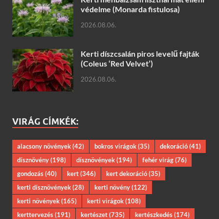
védelme (Monarda fistulosa)
2026.08.06.
Kerti díszcsalán piros levelű fajták
(Coleus ‘Red Velvet’)
2026.08.06.
VIRÁG CÍMKÉK:
alacsony növények
(42)
bokros virágok
(35)
dekoráció
(41)
dísznövény
(198)
dísznövények
(194)
fehér virág
(76)
gondozás
(40)
kert
(346)
kert dekoráció
(35)
kerti dísznövények
(28)
kerti növény
(122)
kerti növények
(165)
kerti virágok
(108)
kerttervezés
(191)
kertészet
(735)
kertészkedés
(174)