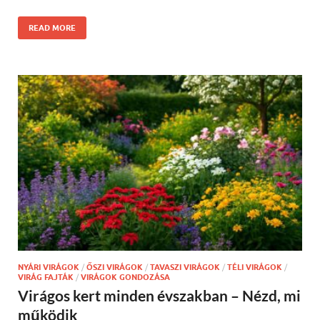
READ MORE
NYÁRI VIRÁGOK
/
ŐSZI VIRÁGOK
/
TAVASZI VIRÁGOK
/
TÉLI VIRÁGOK
/
VIRÁG FAJTÁK
/
VIRÁGOK GONDOZÁSA
Virágos kert minden évszakban – Nézd, mi
működik