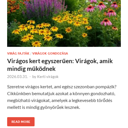
VIRÁG FAJTÁK
/
VIRÁGOK GONDOZÁSA
Virágos kert egyszerűen: Virágok, amik
mindig működnek
2026.03.31.
-
by
Kerti virágok
Szeretne virágos kertet, ami egész szezonban pompázik?
Cikkünkben bemutatjuk azokat a könnyen gondozható,
megbízható virágokat, amelyek a legkevesebb törődés
mellett is mindig gyönyörűek lesznek.
READ MORE