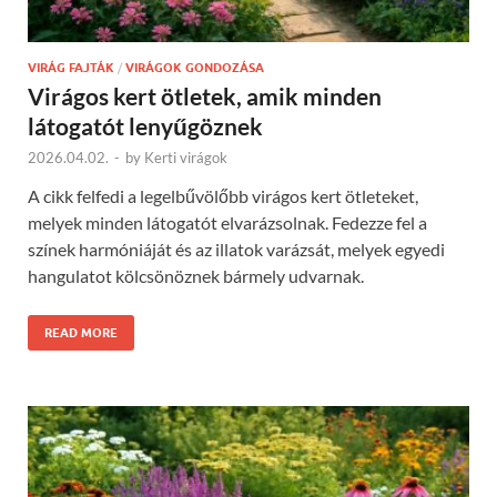
VIRÁG FAJTÁK
/
VIRÁGOK GONDOZÁSA
Virágos kert ötletek, amik minden
látogatót lenyűgöznek
2026.04.02.
-
by
Kerti virágok
A cikk felfedi a legelbűvölőbb virágos kert ötleteket,
melyek minden látogatót elvarázsolnak. Fedezze fel a
színek harmóniáját és az illatok varázsát, melyek egyedi
hangulatot kölcsönöznek bármely udvarnak.
READ MORE