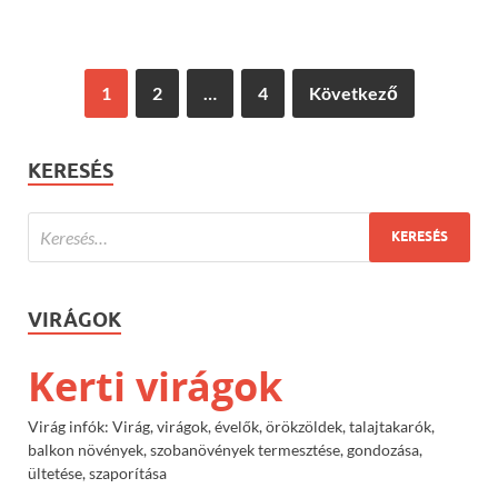
1
2
…
4
Következő
KERESÉS
VIRÁGOK
Kerti virágok
Virág infók: Virág, virágok, évelők, örökzöldek, talajtakarók,
balkon növények, szobanövények termesztése, gondozása,
ültetése, szaporítása