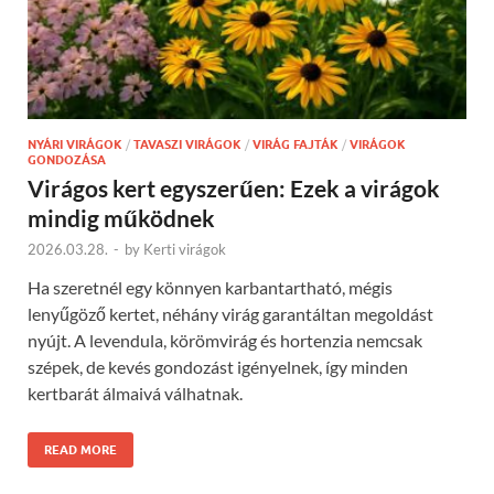
NYÁRI VIRÁGOK
/
TAVASZI VIRÁGOK
/
VIRÁG FAJTÁK
/
VIRÁGOK
GONDOZÁSA
Virágos kert egyszerűen: Ezek a virágok
mindig működnek
2026.03.28.
-
by
Kerti virágok
Ha szeretnél egy könnyen karbantartható, mégis
lenyűgöző kertet, néhány virág garantáltan megoldást
nyújt. A levendula, körömvirág és hortenzia nemcsak
szépek, de kevés gondozást igényelnek, így minden
kertbarát álmaivá válhatnak.
READ MORE