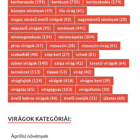
kerttervezés
(191)
kertészet
(735)
kertészkedés
(174)
közepes növények
(49)
lila virág
(65)
magas növésű évelő virágok
(42)
nagyméretű növények
(28)
népszerű virágok
(95)
növények
(445)
növénygondozás
(134)
növényápolás
(304)
piros virágok
(47)
rózsaszín
(28)
rózsaszín virág
(61)
szabadidő
(40)
szép kert
(27)
színek
(81)
színes virágok
(140)
sárga virág
(42)
tavaszi virágok
(64)
természet
(113)
tippek
(53)
virág
(40)
virágfajták
(124)
virágok
(418)
virágos kert
(39)
virágzás
(65)
virágágyás
(163)
virágültetés
(30)
évelő bokros virágok
(46)
évelő cserjék
(31)
ültetés
(60)
VIRÁGOK KATEGÓRIÁI:
Áprilisi növények