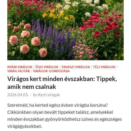
NYÁRI VIRÁGOK
/
ŐSZI VIRÁGOK
/
TAVASZI VIRÁGOK
/
TÉLI VIRÁGOK
/
VIRÁG FAJTÁK
/
VIRÁGOK GONDOZÁSA
Virágos kert minden évszakban: Tippek,
amik nem csalnak
2026.04.03.
-
by
Kerti virágok
Szeretnéd, ha kerted egész évben virágba borulna?
Cikkünkben olyan bevált tippeket találsz, amelyekkel
minden évszakban gyönyörködhetsz színes és egészséges
virágágyásokban.