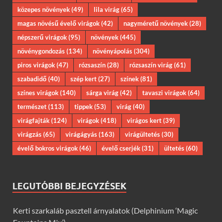
közepes növények
(49)
lila virág
(65)
magas növésű évelő virágok
(42)
nagyméretű növények
(28)
népszerű virágok
(95)
növények
(445)
növénygondozás
(134)
növényápolás
(304)
piros virágok
(47)
rózsaszín
(28)
rózsaszín virág
(61)
szabadidő
(40)
szép kert
(27)
színek
(81)
színes virágok
(140)
sárga virág
(42)
tavaszi virágok
(64)
természet
(113)
tippek
(53)
virág
(40)
virágfajták
(124)
virágok
(418)
virágos kert
(39)
virágzás
(65)
virágágyás
(163)
virágültetés
(30)
évelő bokros virágok
(46)
évelő cserjék
(31)
ültetés
(60)
LEGUTÓBBI BEJEGYZÉSEK
Kerti szarkaláb pasztell árnyalatok (Delphinium ‘Magic