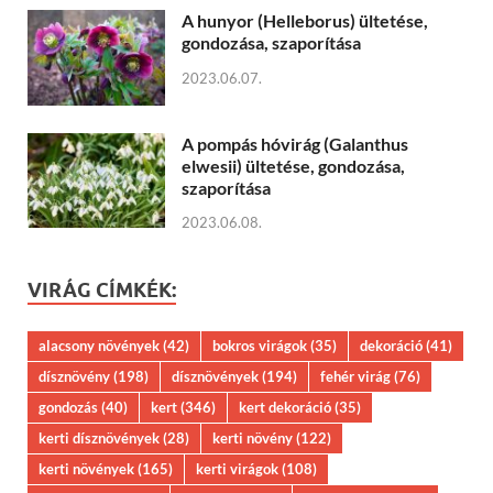
A hunyor (Helleborus) ültetése,
gondozása, szaporítása
2023.06.07.
A pompás hóvirág (Galanthus
elwesii) ültetése, gondozása,
szaporítása
2023.06.08.
VIRÁG CÍMKÉK:
alacsony növények
(42)
bokros virágok
(35)
dekoráció
(41)
dísznövény
(198)
dísznövények
(194)
fehér virág
(76)
gondozás
(40)
kert
(346)
kert dekoráció
(35)
kerti dísznövények
(28)
kerti növény
(122)
kerti növények
(165)
kerti virágok
(108)