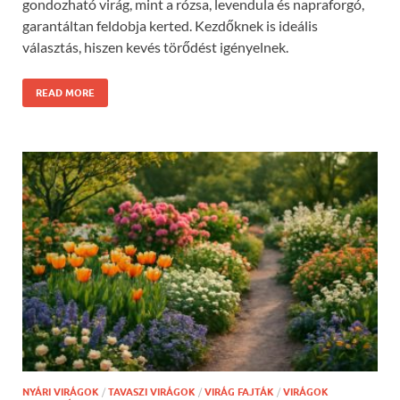
gondozható virág, mint a rózsa, levendula és napraforgó,
garantáltan feldobja kerted. Kezdőknek is ideális
választás, hiszen kevés törődést igényelnek.
READ MORE
NYÁRI VIRÁGOK
/
TAVASZI VIRÁGOK
/
VIRÁG FAJTÁK
/
VIRÁGOK