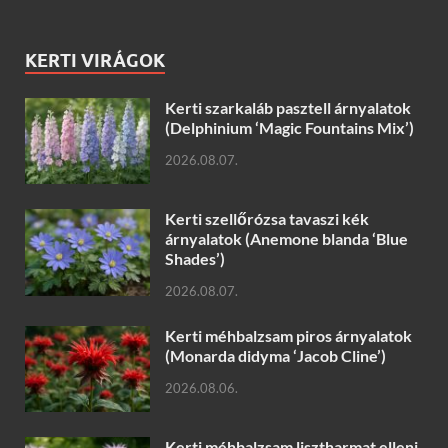
KERTI VIRÁGOK
Kerti szarkaláb pasztell árnyalatok
(Delphinium ‘Magic Fountains Mix’)
2026.08.07.
Kerti szellőrózsa tavaszi kék
árnyalatok (Anemone blanda ‘Blue
Shades’)
2026.08.07.
Kerti méhbalzsam piros árnyalatok
(Monarda didyma ‘Jacob Cline’)
2026.08.06.
Kerti méhbalzsam lisztharmat elleni