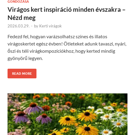
GONDOZÁSA
Virágos kert inspiráció minden évszakra –
Nézd meg
2026.03.29.
-
by
Kerti virágok
Fedezd fel, hogyan varázsolhatsz színes és illatos
virágoskertet egész évben! Ötleteket adunk tavaszi, nyári,
őszi és téli virágkompozíciókhoz, hogy kerted mindig
gyönyörű legyen.
READ MORE