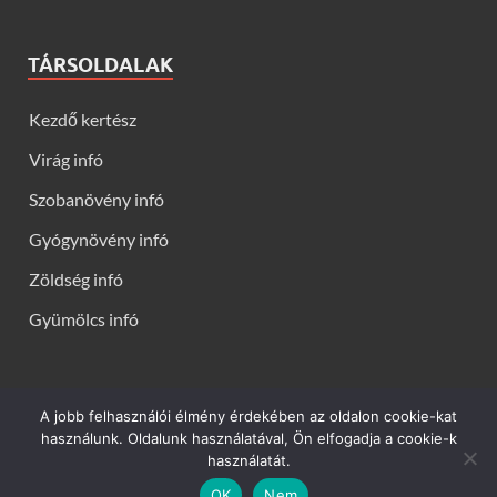
TÁRSOLDALAK
Kezdő kertész
Virág infó
Szobanövény infó
Gyógynövény infó
Zöldség infó
Gyümölcs infó
A jobb felhasználói élmény érdekében az oldalon cookie-kat
Kerti virágok - Virág infók: Virág, virágok, évelők, örökzöldek,
használunk. Oldalunk használatával, Ön elfogadja a cookie-k
talajtakarók, balkon növények, szobanövények termesztése,
használatát.
gondozása, ültetése, szaporítása
OK
Nem