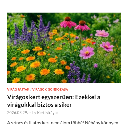
VIRÁG FAJTÁK
/
VIRÁGOK GONDOZÁSA
Virágos kert egyszerűen: Ezekkel a
virágokkal biztos a siker
2026.03.29.
-
by
Kerti virágok
A színes és illatos kert nem álom többé! Néhány könnyen