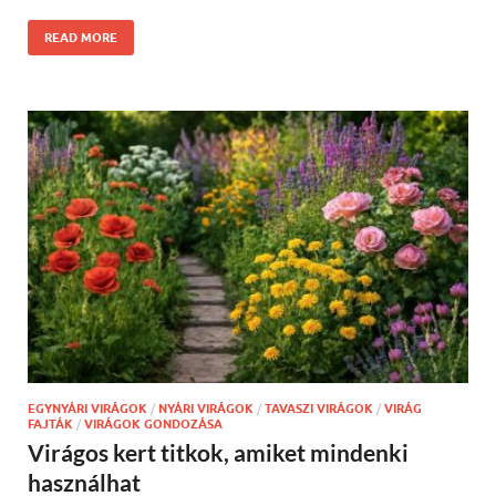
READ MORE
EGYNYÁRI VIRÁGOK
/
NYÁRI VIRÁGOK
/
TAVASZI VIRÁGOK
/
VIRÁG
FAJTÁK
/
VIRÁGOK GONDOZÁSA
Virágos kert titkok, amiket mindenki
használhat