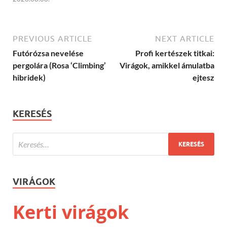
PREVIOUS ARTICLE
NEXT ARTICLE
Futórózsa nevelése
Profi kertészek titkai:
pergolára (Rosa ‘Climbing’
Virágok, amikkel ámulatba
hibridek)
ejtesz
KERESÉS
VIRÁGOK
Kerti virágok