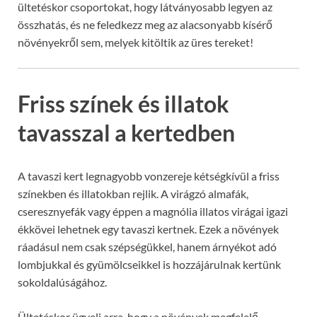
ültetéskor csoportokat, hogy látványosabb legyen az
összhatás, és ne feledkezz meg az alacsonyabb kísérő
növényekről sem, melyek kitöltik az üres tereket!
Friss színek és illatok
tavasszal a kertedben
A tavaszi kert legnagyobb vonzereje kétségkívül a friss
színekben és illatokban rejlik. A virágzó almafák,
cseresznyefák vagy éppen a magnólia illatos virágai igazi
ékkövei lehetnek egy tavaszi kertnek. Ezek a növények
ráadásul nem csak szépségükkel, hanem árnyékot adó
lombjukkal és gyümölcseikkel is hozzájárulnak kertünk
sokoldalúságához.
Ültetéskor ügyelj arra, hogy a növények megfelelő