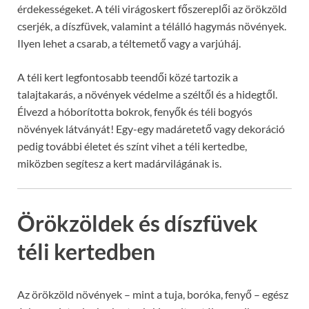
érdekességeket. A téli virágoskert főszereplői az örökzöld
cserjék, a díszfüvek, valamint a télálló hagymás növények.
Ilyen lehet a csarab, a téltemető vagy a varjúháj.
A téli kert legfontosabb teendői közé tartozik a
talajtakarás, a növények védelme a széltől és a hidegtől.
Élvezd a hóborította bokrok, fenyők és téli bogyós
növények látványát! Egy-egy madáretető vagy dekoráció
pedig további életet és színt vihet a téli kertedbe,
miközben segítesz a kert madárvilágának is.
Örökzöldek és díszfüvek
téli kertedben
Az örökzöld növények – mint a tuja, boróka, fenyő – egész