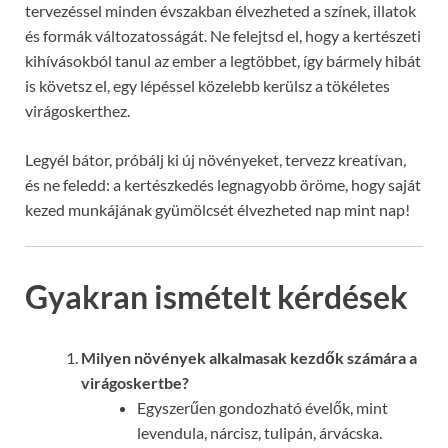
tervezéssel minden évszakban élvezheted a színek, illatok
és formák változatosságát. Ne felejtsd el, hogy a kertészeti
kihívásokból tanul az ember a legtöbbet, így bármely hibát
is követsz el, egy lépéssel közelebb kerülsz a tökéletes
virágoskerthez.
Legyél bátor, próbálj ki új növényeket, tervezz kreatívan,
és ne feledd: a kertészkedés legnagyobb öröme, hogy saját
kezed munkájának gyümölcsét élvezheted nap mint nap!
Gyakran ismételt kérdések
Milyen növények alkalmasak kezdők számára a
virágoskertbe?
Egyszerűen gondozható évelők, mint
levendula, nárcisz, tulipán, árvácska.