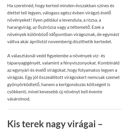
Ha szeretnéd, hogy kerted minden évszakban színes és
élettel teli legyen, válogass egész évben virágzó évelő
növényeket! Ilyen például a levendula, a rózsa, a
harangvirág, az őszirózsa vagy a téltemető. Ezek a
növények különböző időpontban virágoznak, de egymást
váltva akár áprilistól novemberig díszíthetik kertedet.
A választásnál vedd figyelembe a növények víz- és
tápanyagigényét, valamint a fényviszonyokat. Kombináld
az egynyári és évelő virágokat, hogy folyamatos legyen a
virágzás. Egy jól összeállított virágoskert nemcsak szemet
gyönyörködtető, hanem a kertgondozás költségeit is
csökkenti, mivel kevesebb új növényt kell évente
vásárolnod.
Kis terek nagy virágai –