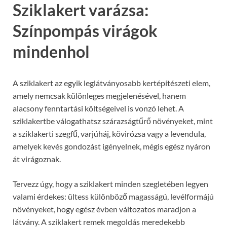
Sziklakert varázsa:
Színpompás virágok
mindenhol
A sziklakert az egyik leglátványosabb kertépítészeti elem,
amely nemcsak különleges megjelenésével, hanem
alacsony fenntartási költségeivel is vonzó lehet. A
sziklakertbe válogathatsz szárazságtűrő növényeket, mint
a sziklakerti szegfű, varjúháj, kövirózsa vagy a levendula,
amelyek kevés gondozást igényelnek, mégis egész nyáron
át virágoznak.
Tervezz úgy, hogy a sziklakert minden szegletében legyen
valami érdekes: ültess különböző magasságú, levélformájú
növényeket, hogy egész évben változatos maradjon a
látvány. A sziklakert remek megoldás meredekebb