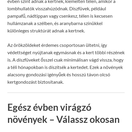
évben színt adnak a kertnek, kiemelten télen, amikor a
lombhullatók visszahúzódnak. Díszfüvek, például
pampafű, nádtippan vagy csenkesz, télen is kecsesen
hullámzanak a szélben, és aranybarna színükkel
különleges struktúrát adnak a kertnek.
Az örökzöldeket érdemes csoportosan ültetni, így
védettséget nyújtanak egymásnak és a kert többi részének
is. A díszfüveket ősszel csak minimálisan vágd vissza, hogy
a téli hónapokban is díszítsék a kertedet. Ezek a növények
alacsony gondozási igényűek és hosszú távon olcsó
kertgondozást biztosítanak.
Egész évben virágzó
növények – Válassz okosan