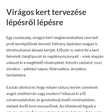
Virágos kert tervezése
lépésről lépésre
Egy csodaszép, virágzó kert megtervezéséhez nem kell
profi kertépítőnek lenned! Néhány lépésben magad is
létrehozhatod álmaid kertjét. Először is, mérd fel a kert
fekvését, talajtípusát és napfényviszonyait – ezek alapján
válaszd ki a megfelelő növényeket. Készíts vázlatot, ossz
zónákra – például napos, félárnyékos, árnyékos
területekre.
Ezután döntsd el, hogy milyen stílusú kertet szeretnél:
angol, mediterrán vagy modern? Válaszd ki a fő
színárnyalatokat, és gondolkodj évelő növényekben,
melyek évről évre visszanőnek. Az ültetésnél figyelj a