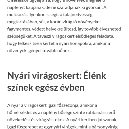
napfényt kapjanak, de ne száradjanak ki gyorsan. A
mulcsozás ilyenkor is segít a talajnedvesség
megtartásában, sőt, a korán virágzó növényeket
fagymentes, védett helyekre ültesd, így tovább élvezheted
szépségüket. A tavaszi virágoskert elsődleges feladata,
hogy felkészítse a kertet a nyári hónapokra, amikor a
növények igényei tovább nőnek.
Nyári virágoskert: Élénk
színek egész évben
A nyár a virágoskert igazi főszezonja, amikor a
hőmérséklet és a napfény bősége szinte robbanásszerű
növekedést és virágzást okoz. A nyári kertben játszanak
igazi főszerepet az egynyári virágok, mint a bársonyvirág,