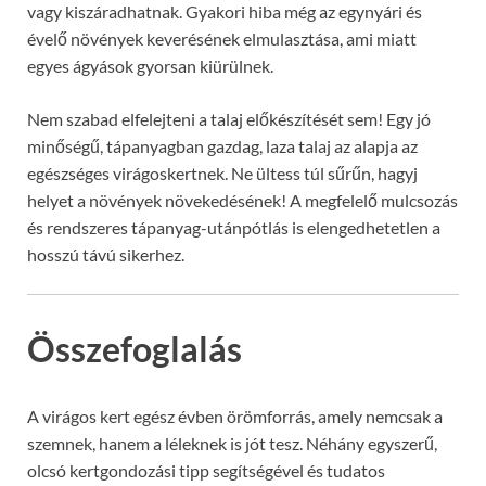
vagy kiszáradhatnak. Gyakori hiba még az egynyári és
évelő növények keverésének elmulasztása, ami miatt
egyes ágyások gyorsan kiürülnek.
Nem szabad elfelejteni a talaj előkészítését sem! Egy jó
minőségű, tápanyagban gazdag, laza talaj az alapja az
egészséges virágoskertnek. Ne ültess túl sűrűn, hagyj
helyet a növények növekedésének! A megfelelő mulcsozás
és rendszeres tápanyag-utánpótlás is elengedhetetlen a
hosszú távú sikerhez.
Összefoglalás
A virágos kert egész évben örömforrás, amely nemcsak a
szemnek, hanem a léleknek is jót tesz. Néhány egyszerű,
olcsó kertgondozási tipp segítségével és tudatos