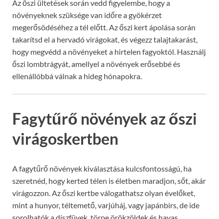
Az őszi ültetések során vedd figyelembe, hogy a
növényeknek szüksége van időre a gyökérzet
megerősödéséhez a tél előtt. Az őszi kert ápolása során
takarítsd el a hervadó virágokat, és végezz talajtakarást,
hogy megvédd a növényeket a hirtelen fagyoktól. Használj
őszi lombtrágyát, amellyel a növények erősebbé és
ellenállóbbá válnak a hideg hónapokra.
Fagytűrő növények az őszi
virágoskertben
A fagytűrő növények kiválasztása kulcsfontosságú, ha
szeretnéd, hogy kerted télen is életben maradjon, sőt, akár
virágozzon. Az őszi kertbe válogathatsz olyan évelőket,
mint a hunyor, téltemető, varjúháj, vagy japánbirs, de ide
sorolhatók a díszfüvek, törpe örökzöldek és havas