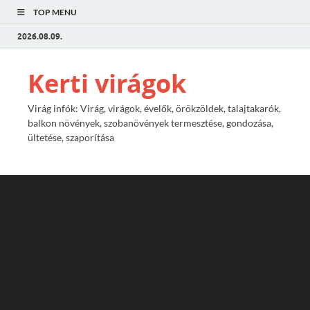
TOP MENU
2026.08.09.
Kerti virágok
Virág infók: Virág, virágok, évelők, örökzöldek, talajtakarók,
balkon növények, szobanövények termesztése, gondozása,
ültetése, szaporítása