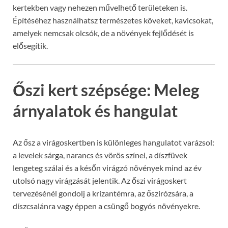
kertekben vagy nehezen művelhető területeken is.
Építéséhez használhatsz természetes köveket, kavicsokat,
amelyek nemcsak olcsók, de a növények fejlődését is
elősegítik.
Őszi kert szépsége: Meleg
árnyalatok és hangulat
Az ősz a virágoskertben is különleges hangulatot varázsol:
a levelek sárga, narancs és vörös színei, a díszfüvek
lengeteg szálai és a későn virágzó növények mind az év
utolsó nagy virágzását jelentik. Az őszi virágoskert
tervezésénél gondolj a krizantémra, az őszirózsára, a
díszcsalánra vagy éppen a csüngő bogyós növényekre.