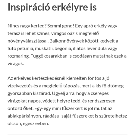
Inspiráció erkélyre is
Nincs nagy kerted? Semmi gond! Egy apró erkély vagy
terasz is lehet színes, virágos oázis megfelelő
növényválasztással. Balkonnövények között kedvelt a
futó petúnia, muskátli, begónia, illatos levendula vagy
rozmaring. Függőkosarakban is csodásan mutatnak ezek a
virágok.
Az erkélyes kertészkedésnél kiemelten fontos a jó
vízelvezetés és a megfelelő tápozás, mert a kis földtömeg
gyorsabban kiszárad. Ügyelj arra, hogy a cserepes
virágokat napos, védett helyre tedd, és rendszeresen
öntözd őket. Egy-egy mini fűszerkert is jól mutat az
ablakpárkányon, ráadásul saját fűszereket is szüretelhetsz
olcsón, egész évben.