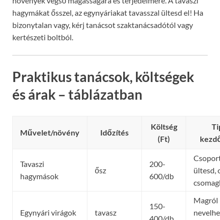
növények végső magasságára és terjedelmére. A tavaszi
hagymákat ősszel, az egynyáriakat tavasszal ültesd el! Ha
bizonytalan vagy, kérj tanácsot szaktanácsadótól vagy
kertészeti boltból.
Praktikus tanácsok, költségek
és árak – táblázatban
Költség
Ti
Művelet/növény
Időzítés
(Ft)
kezd
Csopor
Tavaszi
200-
ősz
ültesd,
hagymások
600/db
csomag
Magról 
150-
Egynyári virágok
tavasz
nevelhe
400/db