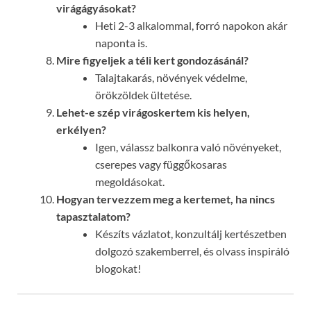
virágágyásokat?
Heti 2-3 alkalommal, forró napokon akár
naponta is.
Mire figyeljek a téli kert gondozásánál?
Talajtakarás, növények védelme,
örökzöldek ültetése.
Lehet-e szép virágoskertem kis helyen,
erkélyen?
Igen, válassz balkonra való növényeket,
cserepes vagy függőkosaras
megoldásokat.
Hogyan tervezzem meg a kertemet, ha nincs
tapasztalatom?
Készíts vázlatot, konzultálj kertészetben
dolgozó szakemberrel, és olvass inspiráló
blogokat!