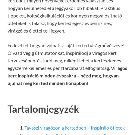
kertedet, milyen növényeket érdemes választani, és
hogyan kerülheted el a leggyakoribb hibákat. Praktikus
tippeket, költségkalkulációt és könnyen megvalósítható
ötleteket is találsz, hogy kerted egész évben színes,
virágzó és élettel teli legyen.
Fedezd fel, hogyan válhatsz saját kerted virágművészévé!
Olvasd végig útmutatónkat, inspirálódj a virágos kert
tervezésében, és tudd meg, miként lehet a kertészkedés
egyszerre kellemes és pénztárcabarát elfoglaltság.
Virágos
kert inspiráció minden évszakra – nézd meg, hogyan
újulhat meg kerted minden hónapban!
Tartalomjegyzék
Tavaszi virágözön a kertedben – Inspiráló ötletek