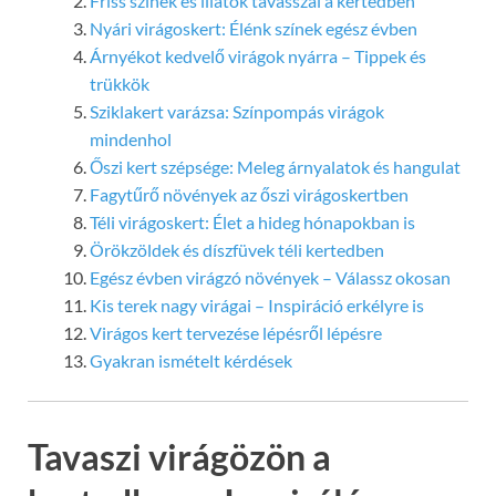
Friss színek és illatok tavasszal a kertedben
Nyári virágoskert: Élénk színek egész évben
Árnyékot kedvelő virágok nyárra – Tippek és
trükkök
Sziklakert varázsa: Színpompás virágok
mindenhol
Őszi kert szépsége: Meleg árnyalatok és hangulat
Fagytűrő növények az őszi virágoskertben
Téli virágoskert: Élet a hideg hónapokban is
Örökzöldek és díszfüvek téli kertedben
Egész évben virágzó növények – Válassz okosan
Kis terek nagy virágai – Inspiráció erkélyre is
Virágos kert tervezése lépésről lépésre
Gyakran ismételt kérdések
Tavaszi virágözön a