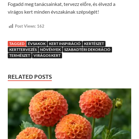
Fogadd meg tanácsainkat, tervezz előre, és élvezd a
virágos kert minden évszakának szépségét!
Post Views:
162
TAGGED
ÉVSAKOK
KERT INSPIRÁCIÓ
KERTÉSZET
KERTTERVEZÉS
NÖVÉNYEK
SZABADTÉRI DEKORÁCIÓ
TERMÉSZET
VIRÁGOS KERT
RELATED POSTS