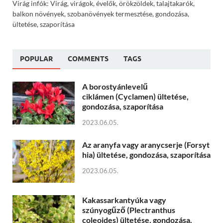
Virág infók: Virág, virágok, évelők, örökzöldek, talajtakarók,
balkon növények, szobanövények termesztése, gondozása,
ültetése, szaporítása
POPULAR
COMMENTS
TAGS
A borostyánlevelű
ciklámen (Cyclamen) ültetése,
gondozása, szaporítása
2023.06.05.
Az aranyfa vagy aranycserje (Forsyt
hia) ültetése, gondozása, szaporítása
2023.06.05.
Kakassarkantyúka vagy
szúnyogűző (Plectranthus
coleoides) ültetése, gondozása,