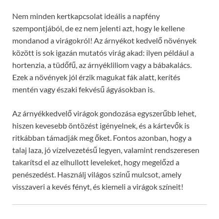
Nem minden kertkapcsolat ideális a napfény
szempontjából, de ez nem jelenti azt, hogy le kellene
mondanod a virágokról! Az árnyékot kedvelő növények
között is sok igazán mutatós virág akad: ilyen például a
hortenzia, a tüdőfű, az árnyékliliom vagy a bábakalács.
Ezek a növények jól érzik magukat fák alatt, kerítés
mentén vagy északi fekvésű ágyásokban is.
Az árnyékkedvelő virágok gondozása egyszerűbb lehet,
hiszen kevesebb öntözést igényelnek, és a kártevők is
ritkábban támadják meg őket. Fontos azonban, hogy a
talaj laza, jó vízelvezetésű legyen, valamint rendszeresen
takarítsd el az elhullott leveleket, hogy megelőzd a
penészedést. Használj világos színű mulcsot, amely
visszaveri a kevés fényt, és kiemeli a virágok színeit!