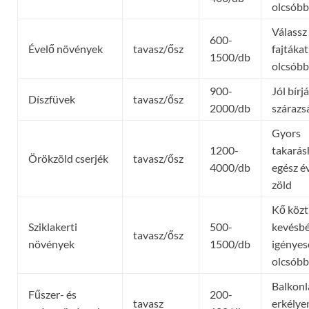
olcsóbb
Válassz
600-
Évelő növények
tavasz/ősz
fajtákat
1500/db
olcsóbb
900-
Jól bírj
Díszfüvek
tavasz/ősz
2000/db
szárazs
Gyors
1200-
takarás
Örökzöld cserjék
tavasz/ősz
4000/db
egész é
zöld
Kő közt
Sziklakerti
500-
kevésb
tavasz/ősz
növények
1500/db
igényes
olcsóbb
Balkonl
Fűszer- és
200-
tavasz
erkélyen