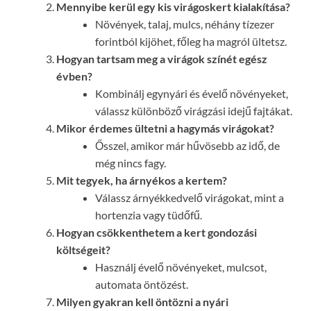
Mennyibe kerül egy kis virágoskert kialakítása?
Növények, talaj, mulcs, néhány tízezer
forintból kijöhet, főleg ha magról ültetsz.
Hogyan tartsam meg a virágok színét egész
évben?
Kombinálj egynyári és évelő növényeket,
válassz különböző virágzási idejű fajtákat.
Mikor érdemes ültetni a hagymás virágokat?
Ősszel, amikor már hűvösebb az idő, de
még nincs fagy.
Mit tegyek, ha árnyékos a kertem?
Válassz árnyékkedvelő virágokat, mint a
hortenzia vagy tüdőfű.
Hogyan csökkenthetem a kert gondozási
költségeit?
Használj évelő növényeket, mulcsot,
automata öntözést.
Milyen gyakran kell öntözni a nyári