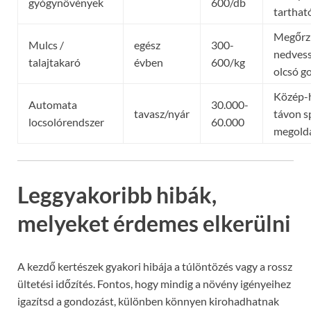
gyógynövények
600/db
tarthat
Megőrzi
Mulcs /
egész
300-
nedvess
talajtakaró
évben
600/kg
olcsó g
Közép-
Automata
30.000-
tavasz/nyár
távon s
locsolórendszer
60.000
megold
Leggyakoribb hibák,
melyeket érdemes elkerülni
A kezdő kertészek gyakori hibája a túlöntözés vagy a rossz
ültetési időzítés. Fontos, hogy mindig a növény igényeihez
igazítsd a gondozást, különben könnyen kirohadhatnak