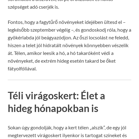
szépséget adó cserjék is.
Fontos, hogy a fagytűrő növényeket idejében ültesd el –
legkésőbb szeptember végéig –, és gondoskodj róla, hogy a
gyökérlabda jól beágyazódjon. Az őszi locsolást ne feledd,
hiszen a telet jól hidratált növények könnyebben vészelik
át. Télen, amikor leesik a hó, a hó takaróként védi a
növényeket, de extrém hideg esetén takard be őket
fátyolfóliával.
Téli virágoskert: Élet a
hideg hónapokban is
Sokan úgy gondolják, hogy a kert télen „alszik”, de egy jól
megtervezett virágoskert ilyenkor is tartogat színeket és