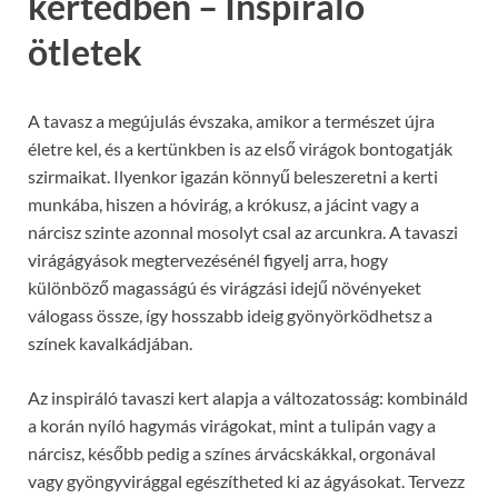
kertedben – Inspiráló
ötletek
A tavasz a megújulás évszaka, amikor a természet újra
életre kel, és a kertünkben is az első virágok bontogatják
szirmaikat. Ilyenkor igazán könnyű beleszeretni a kerti
munkába, hiszen a hóvirág, a krókusz, a jácint vagy a
nárcisz szinte azonnal mosolyt csal az arcunkra. A tavaszi
virágágyások megtervezésénél figyelj arra, hogy
különböző magasságú és virágzási idejű növényeket
válogass össze, így hosszabb ideig gyönyörködhetsz a
színek kavalkádjában.
Az inspiráló tavaszi kert alapja a változatosság: kombináld
a korán nyíló hagymás virágokat, mint a tulipán vagy a
nárcisz, később pedig a színes árvácskákkal, orgonával
vagy gyöngyvirággal egészítheted ki az ágyásokat. Tervezz