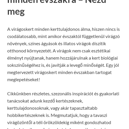
meg
A virágoskert minden kerttulajdonos álma, hiszen nincs is
csodálatosabb, mint amikor évszaktól függetlenül virágzó
növények, színes ágyások és illatos virágok díszítik
otthonod környezetét. A virágok nem csak esztétikai
élményt nyújtanak, hanem hozzájárulnak a kert biológiai
sokszínűségéhez is, és javítják a levegő minőségét. Egy jól
megtervezett virágoskert minden évszakban tartogat
meglepetéseket!
Cikkünkben részletes, szezonális inspirációt és gyakorlati
tanácsokat adunk kezdő kertészeknek,
kerttulajdonosoknak, vagy akár tapasztaltabb
hobbikertészeknek is. Megmutatjuk, hogy a tavaszi
virágözöntől a téli örökzöldekig miként gondozhatod