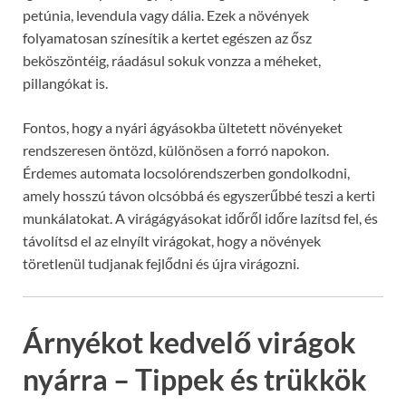
petúnia, levendula vagy dália. Ezek a növények
folyamatosan színesítik a kertet egészen az ősz
beköszöntéig, ráadásul sokuk vonzza a méheket,
pillangókat is.
Fontos, hogy a nyári ágyásokba ültetett növényeket
rendszeresen öntözd, különösen a forró napokon.
Érdemes automata locsolórendszerben gondolkodni,
amely hosszú távon olcsóbbá és egyszerűbbé teszi a kerti
munkálatokat. A virágágyásokat időről időre lazítsd fel, és
távolítsd el az elnyílt virágokat, hogy a növények
töretlenül tudjanak fejlődni és újra virágozni.
Árnyékot kedvelő virágok
nyárra – Tippek és trükkök