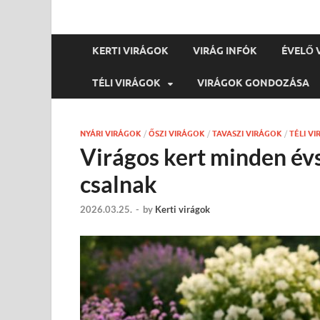
KERTI VIRÁGOK
VIRÁG INFÓK
ÉVELŐ 
TÉLI VIRÁGOK
VIRÁGOK GONDOZÁSA
NYÁRI VIRÁGOK
/
ŐSZI VIRÁGOK
/
TAVASZI VIRÁGOK
/
TÉLI V
Virágos kert minden év
csalnak
2026.03.25.
-
by
Kerti virágok