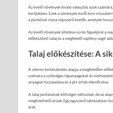
Az évelő növények kiváló választás azok számára,
kertjükben. Ezek a növények évről évre visszatérn
a pünkösdi rózsa népszerű évelők, amelyek hosszú
Az évelő növények ültetése során figyeljünk a megf
előkészített talaj és a megfelelő napfény segít 
Talaj előkészítése: A si
A sikeres kertészkedés alapja a megfelelően előkés
számára a szükséges tápanyagokat és vízelvezetést.
anyagok hozzáadása és a pH-érték ellenőrzése.
A talaj javításának költségei változóak, de az ala
megfizethető árúak. Egy egyszerű táblázatban ös
árát: