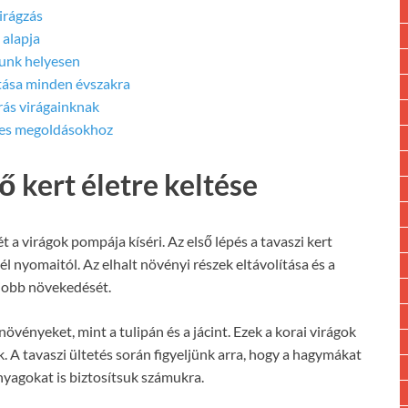
irágzás
 alapja
junk helyesen
tása minden évszakra
ás virágainknak
tes megoldásokhoz
ő kert életre keltése
ét a virágok pompája kíséri. Az első lépés a tavaszi kert
 nyomaitól. Az elhalt növényi részek eltávolítása és a
k jobb növekedését.
vényeket, mint a tulipán és a jácint. Ezek a korai virágok
 A tavaszi ültetés során figyeljünk arra, hogy a hagymákat
nyagokat is biztosítsuk számukra.