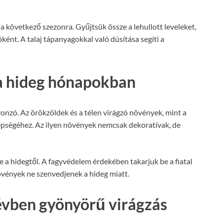
a következő szezonra. Gyűjtsük össze a lehullott leveleket,
ént. A talaj tápanyagokkal való dúsítása segíti a
 a hideg hónapokban
t vonzó. Az örökzöldek és a télen virágzó növények, mint a
szépségéhez. Az ilyen növények nemcsak dekoratívak, de
 a hidegtől. A fagyvédelem érdekében takarjuk be a fiatal
övények ne szenvedjenek a hideg miatt.
évben gyönyörű virágzás