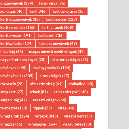
dísznövények
(194)
fehér virág
(76)
gondozás
(40)
kert
(346)
kert dekoráció
(35)
kerti dísznövények
(28)
kerti növény
(123)
kerti növények
(165)
kerti virágok
(108)
kerttervezés
(191)
kertészet
(736)
kertészkedés
(174)
közepes növények
(49)
lila virág
(65)
magas növésű évelő virágok
(42)
nagyméretű növények
(28)
népszerű virágok
(95)
növények
(445)
növénygondozás
(134)
növényápolás
(305)
piros virágok
(47)
rózsaszín
(28)
rózsaszín virág
(61)
szabadidő
(40)
szép kert
(27)
színek
(81)
színes virágok
(140)
sárga virág
(42)
tavaszi virágok
(64)
természet
(113)
tippek
(53)
virág
(40)
virágfajták
(124)
virágok
(418)
virágos kert
(39)
virágzás
(65)
virágágyás
(164)
virágültetés
(30)