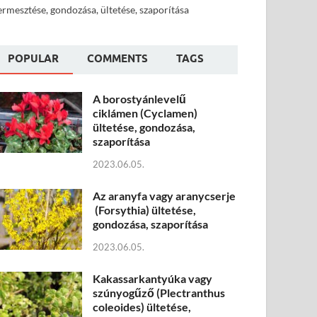
ermesztése, gondozása, ültetése, szaporítása
POPULAR
COMMENTS
TAGS
A borostyánlevelű
ciklámen (Cyclamen)
ültetése, gondozása,
szaporítása
2023.06.05.
Az aranyfa vagy aranycserje
(Forsythia) ültetése,
gondozása, szaporítása
2023.06.05.
Kakassarkantyúka vagy
szúnyogűző (Plectranthus
coleoides) ültetése,