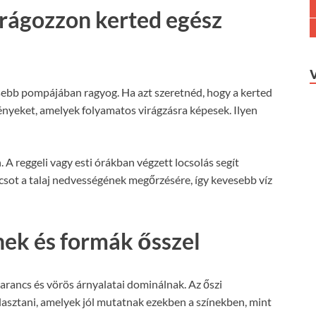
irágozzon kerted egész
jesebb pompájában ragyog. Ha azt szeretnéd, hogy a kerted
ényeket, amelyek folyamatos virágzásra képesek. Ilyen
A reggeli vagy esti órákban végzett locsolás segít
csot a talaj nedvességének megőrzésére, így kevesebb víz
ínek és formák ősszel
 narancs és vörös árnyalatai dominálnak. Az őszi
asztani, amelyek jól mutatnak ezekben a színekben, mint