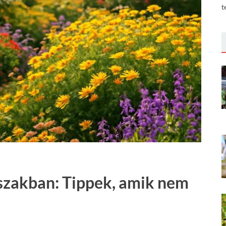
t
szakban: Tippek, amik nem