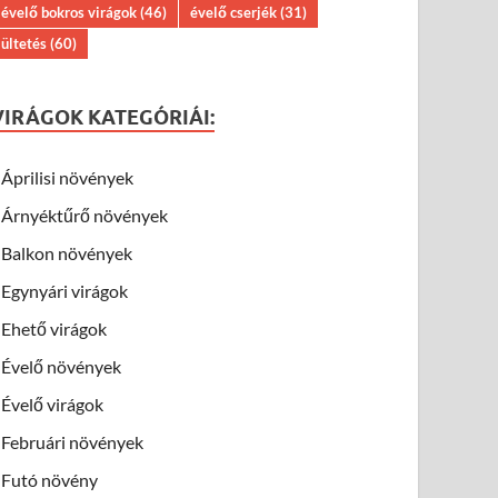
évelő bokros virágok
(46)
évelő cserjék
(31)
ültetés
(60)
VIRÁGOK KATEGÓRIÁI:
Áprilisi növények
Árnyéktűrő növények
Balkon növények
Egynyári virágok
Ehető virágok
Évelő növények
Évelő virágok
Februári növények
Futó növény