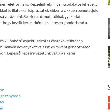
m életforma is. Képzeljük el, milyen csodálatos lehet egy
kel és illatokkal kápráztat el. Ebben a cikkben bemutatjuk,
sá varázsolni. Részletes útmutatókkal, gyakorlati
n, hogy kezdő kertészként is sikeresen gondozhasd a
edés különböző aspektusairól az évszakok tükrében.
ni, milyen növényeket válassz, és miként gondozhatod
jon. Lépésről lépésre vezetünk végig a sikeres
ése
egész nyáron
zel
an