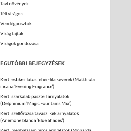
Tavi növények
Téli virágok
Vendégposztok
Virág fajták
Virágok gondozása
LEGUTÓBBI BEJEGYZÉSEK
Kerti estike illatos fehér-lila keverék (Matthiola
incana ‘Evening Fragrance’)
Kerti szarkaláb pasztell árnyalatok
(Delphinium ‘Magic Fountains Mix’)
Kerti szellőrózsa tavaszi kék árnyalatok
(Anemone blanda ‘Blue Shades’)
Kerti méhbalzsam piros árnyalatok (Monarda