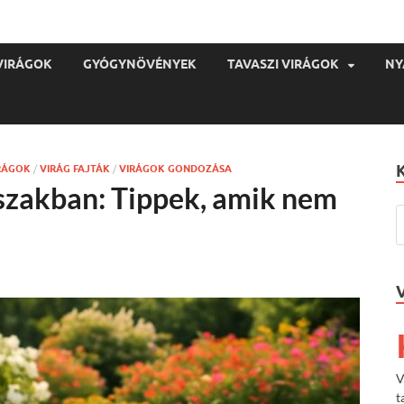
VIRÁGOK
GYÓGYNÖVÉNYEK
TAVASZI VIRÁGOK
NY
IRÁGOK
/
VIRÁG FAJTÁK
/
VIRÁGOK GONDOZÁSA
szakban: Tippek, amik nem
V
t