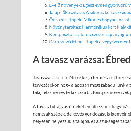
Évelő növények: Egész évben gyönyörű v
Talaj előkészítése: A sikeres kertészkedés
Öntözési tippek: Mikor és hogyan locsol
Növénytársítás: Harmonikus kert kialakí
Komposztálás: Természetes tápanyagforr
Kártevővédelem: Tippek a vegyszermen
A tavasz varázsa: Ébred
Tavasszal a kert új életre kel, a természet ébredés
tervezésekor, hogy alaposan megszabaduljunk a tél
talaj felszínének fellazítása biztosítja a növénye
A tavaszi virágzás érdekében ültessünk hagymás nö
nemcsak szépek, de kevés gondozást is igényelnek.
helyesen helyezzük a talajba, és a szükséges tápa