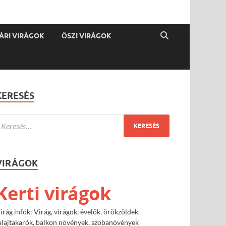
ÁRI VIRÁGOK
ŐSZI VIRÁGOK
KERESÉS
VIRÁGOK
Kerti virágok
irág infók: Virág, virágok, évelők, örökzöldek,
alajtakarók, balkon növények, szobanövények