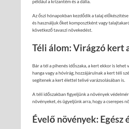
például a krizantém és a dália.
Az őszi hónapokban kezdődik a talaj előkészítése 
és használjuk őket komposztként vagy talajtakarók
következő tavaszi növekedést.
Téli álom: Virágzó kert
Bár a tél a pihenés időszaka, a kert ekkor is lehe
hanga vagy a hóvirág, hozzájárulnak a kert téli 
segítenek a kert élettel telivé varázsolásában is.
A téli időszakban figyeljünk a növények védelmére
növényeket, és ügyeljünk arra, hogy a cserepes n
Évelő növények: Egész 