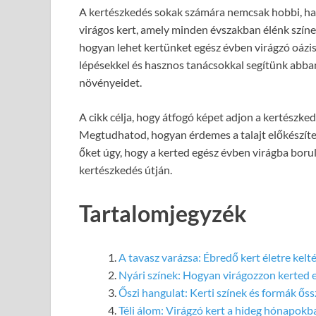
A kertészkedés sokak számára nemcsak hobbi, hane
virágos kert, amely minden évszakban élénk színek
hogyan lehet kertünket egész évben virágzó oázis
lépésekkel és hasznos tanácsokkal segítünk abba
növényeidet.
A cikk célja, hogy átfogó képet adjon a kertészk
Megtudhatod, hogyan érdemes a talajt előkészíte
őket úgy, hogy a kerted egész évben virágba borul
kertészkedés útján.
Tartalomjegyzék
A tavasz varázsa: Ébredő kert életre kelt
Nyári színek: Hogyan virágozzon kerted 
Őszi hangulat: Kerti színek és formák őss
Téli álom: Virágzó kert a hideg hónapokb