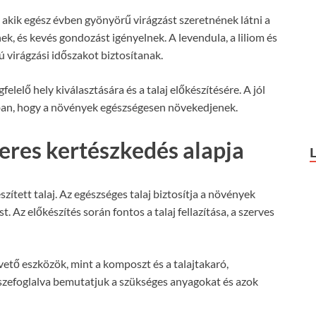
 akik egész évben gyönyörű virágzást szeretnének látni a
ek, és kevés gondozást igényelnek. A levendula, a liliom és
 virágzási időszakot biztosítanak.
elelő hely kiválasztására és a talaj előkészítésére. A jól
abban, hogy a növények egészségesen növekedjenek.
keres kertészkedés alapja
zített talaj. Az egészséges talaj biztosítja a növények
 Az előkészítés során fontos a talaj fellazítása, a szerves
pvető eszközök, mint a komposzt és a talajtakaró,
szefoglalva bemutatjuk a szükséges anyagokat és azok