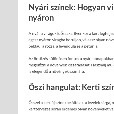
Nyári színek: Hogyan v
nyáron
A nyár a virágok időszaka, ilyenkor a kert legtel
egész nyáron virágba boruljon, válassz olyan növ
például a rózsa, a levendula és a petúnia.
Az öntözés különösen fontos a nyári hónapokban. 
megelőzni a növények kiszáradását. Használj mul
is elegendő a növények számára.
Őszi hangulat: Kerti sz
Ősszel a kert új színekbe öltözik, a levelek sárga,
kerttervezés során érdemes olyan növényeket vál