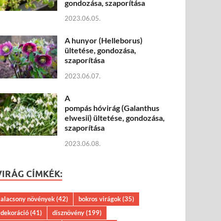
gondozása, szaporítása
2023.06.05.
A hunyor (Helleborus)
ültetése, gondozása,
szaporítása
2023.06.07.
A
pompás hóvirág (Galanthus
elwesii) ültetése, gondozása,
szaporítása
2023.06.08.
VIRÁG CÍMKÉK:
alacsony növények
(42)
bokros virágok
(35)
dekoráció
(41)
dísznövény
(199)