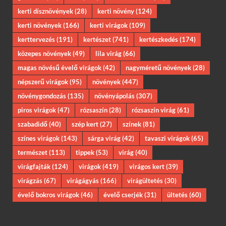
kerti dísznövények
(28)
kerti növény
(124)
kerti növények
(166)
kerti virágok
(109)
kerttervezés
(191)
kertészet
(741)
kertészkedés
(174)
közepes növények
(49)
lila virág
(66)
magas növésű évelő virágok
(42)
nagyméretű növények
(28)
népszerű virágok
(95)
növények
(447)
növénygondozás
(135)
növényápolás
(307)
piros virágok
(47)
rózsaszín
(28)
rózsaszín virág
(61)
szabadidő
(40)
szép kert
(27)
színek
(81)
színes virágok
(143)
sárga virág
(42)
tavaszi virágok
(65)
természet
(113)
tippek
(53)
virág
(40)
virágfajták
(124)
virágok
(419)
virágos kert
(39)
virágzás
(67)
virágágyás
(166)
virágültetés
(30)
évelő bokros virágok
(46)
évelő cserjék
(31)
ültetés
(60)