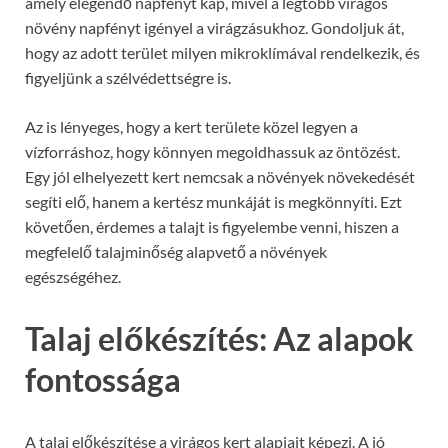
amely elegendő napfényt kap, mivel a legtöbb virágos
növény napfényt igényel a virágzásukhoz. Gondoljuk át,
hogy az adott terület milyen mikroklímával rendelkezik, és
figyeljünk a szélvédettségre is.
Az is lényeges, hogy a kert területe közel legyen a
vízforráshoz, hogy könnyen megoldhassuk az öntözést.
Egy jól elhelyezett kert nemcsak a növények növekedését
segíti elő, hanem a kertész munkáját is megkönnyíti. Ezt
követően, érdemes a talajt is figyelembe venni, hiszen a
megfelelő talajminőség alapvető a növények
egészségéhez.
Talaj előkészítés: Az alapok
fontossága
A talaj előkészítése a virágos kert alapjait képezi. A jó