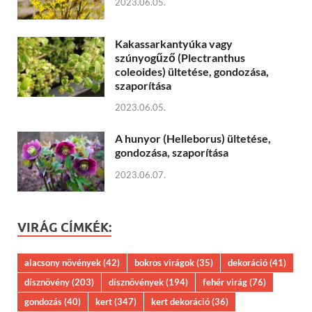
2023.06.05.
Kakassarkantyúka vagy
szúnyogűző (Plectranthus
coleoides) ültetése, gondozása,
szaporítása
2023.06.05.
A hunyor (Helleborus) ültetése,
gondozása, szaporítása
2023.06.07.
VIRÁG CÍMKÉK:
alacsony növények
(42)
bokros virágok
(35)
dekoráció
(41)
dísznövény
(203)
dísznövények
(194)
fehér virág
(76)
gondozás
(40)
kert
(347)
kert dekoráció
(36)