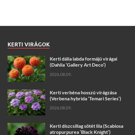
KERTI VIRÁGOK
Kerti dália labda formájú virágai
(Dahlia ‘Gallery Art Deco’)
2026.08.09.
Kerti verbéna hosszú virágzása
(Verbena hybrida ‘Temari Series’)
2026.08.09.
Kerti díszcsillag sötét lila (Scabiosa
atropurpurea ‘Black Knight’)