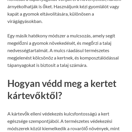
árnyékolhatják is őket. Használjunk kézi gyomlálót vagy
kapát a gyomok eltávolítására, különösen a
virágágyásokban.
Egy másik hatékony módszer a mulcsozás, amely segít
megelőzni a gyomok növekedését, és megőrzi a talaj
nedvességtartalmát. A mulcs ráadásul természetes
megjelenést kölcsönöz a kertnek, és komposztálódással
tápanyagokat is biztosít a talaj számára.
Hogyan védd meg a kertet
kártevőktől?
A kártevők elleni védekezés kulcsfontosságú a kert
egészsége szempontjából. A természetes védekezési
módszerek közül kiemelkedik a rovarölő növények, mint