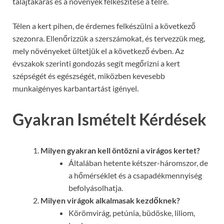
talajtakarás és a növények felkészítése a télre.
Télen a kert pihen, de érdemes felkészülni a következő
szezonra. Ellenőrizzük a szerszámokat, és tervezzük meg,
mely növényeket ültetjük el a következő évben. Az
évszakok szerinti gondozás segít megőrizni a kert
szépségét és egészségét, miközben kevesebb
munkaigényes karbantartást igényel.
Gyakran Ismételt Kérdések
Milyen gyakran kell öntözni a virágos kertet?
Általában hetente kétszer-háromszor, de
a hőmérséklet és a csapadékmennyiség
befolyásolhatja.
Milyen virágok alkalmasak kezdőknek?
Körömvirág, petúnia, büdöske, liliom,