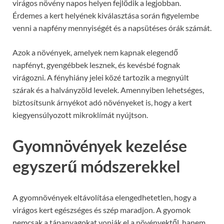
virágos növény napos helyen fejlődik a legjobban.
Érdemes a kert helyének kiválasztása során figyelembe
venni a napfény mennyiségét és a napsütéses órák számát.
Azok a növények, amelyek nem kapnak elegendő
napfényt, gyengébbek lesznek, és kevésbé fognak
virágozni. A fényhiány jelei közé tartozik a megnyúlt
szárak és a halványzöld levelek. Amennyiben lehetséges,
biztosítsunk árnyékot adó növényeket is, hogy a kert
kiegyensúlyozott mikroklímát nyújtson.
Gyomnövények kezelése
egyszerű módszerekkel
A gyomnövények eltávolítása elengedhetetlen, hogy a
virágos kert egészséges és szép maradjon. A gyomok
nemcsak a tápanyagokat vonják el a növényektől, hanem