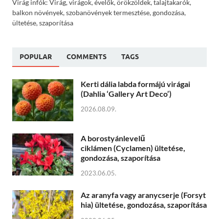
Virág infók: Virág, virágok, évelők, örökzöldek, talajtakarók,
balkon növények, szobanövények termesztése, gondozása,
ültetése, szaporítása
POPULAR
COMMENTS
TAGS
Kerti dália labda formájú virágai
(Dahlia ‘Gallery Art Deco’)
2026.08.09.
A borostyánlevelű
ciklámen (Cyclamen) ültetése,
gondozása, szaporítása
2023.06.05.
Az aranyfa vagy aranycserje (Forsyt
hia) ültetése, gondozása, szaporítása