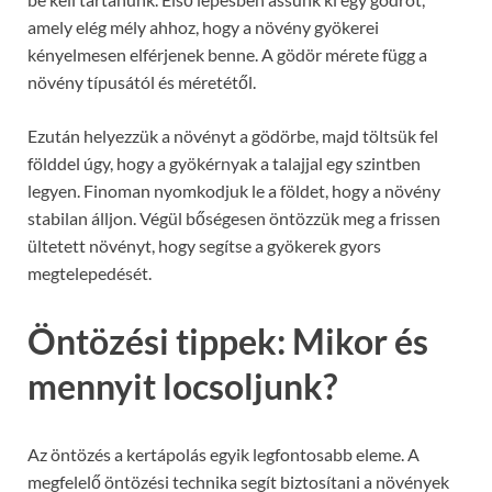
amely elég mély ahhoz, hogy a növény gyökerei
kényelmesen elférjenek benne. A gödör mérete függ a
növény típusától és méretétől.
Ezután helyezzük a növényt a gödörbe, majd töltsük fel
földdel úgy, hogy a gyökérnyak a talajjal egy szintben
legyen. Finoman nyomkodjuk le a földet, hogy a növény
stabilan álljon. Végül bőségesen öntözzük meg a frissen
ültetett növényt, hogy segítse a gyökerek gyors
megtelepedését.
Öntözési tippek: Mikor és
mennyit locsoljunk?
Az öntözés a kertápolás egyik legfontosabb eleme. A
megfelelő öntözési technika segít biztosítani a növények