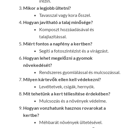
irezin.
Mikor a legjobb ültetni?
Tavasszal vagy kora ősszel.
Hogyan javítható a talaj minősége?
Komposzt hozzáadásával és
talajlazítással.
Miért fontos a napfény a kertben?
Segíti a fotoszintézist és a virágzást.
Hogyan lehet megelőzni a gyomok
növekedését?
Rendszeres gyomlálással és mulcsozással.
Milyen kártevők ellen kell védekezni?
Levéltetvek, csigák, hernyók.
Mit tehetünk a kert téliesítése érdekében?
Mulcsozás és a növények védelme.
Hogyan vonzhatunk hasznos rovarokat a
kertbe?
Méhbarát növények ültetésével.