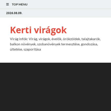
TOP MENU
2026.08.09.
Kerti virágok
Virág infók: Virág, virágok, évelők, örökzöldek, talajtakarók,
balkon növények, szobanövények termesztése, gondozása,
ültetése, szaporítása