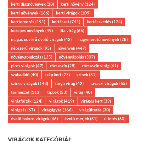
kerti dísznövények
(28)
kerti növény
(124)
kerti növények
(166)
kerti virágok
(109)
kerttervezés
(191)
kertészet
(741)
kertészkedés
(174)
közepes növények
(49)
lila virág
(66)
magas növésű évelő virágok
(42)
nagyméretű növények
(28)
népszerű virágok
(95)
növények
(447)
növénygondozás
(135)
növényápolás
(307)
piros virágok
(47)
rózsaszín
(28)
rózsaszín virág
(61)
szabadidő
(40)
szép kert
(27)
színek
(81)
színes virágok
(143)
sárga virág
(42)
tavaszi virágok
(65)
természet
(113)
tippek
(53)
virág
(40)
virágfajták
(124)
virágok
(419)
virágos kert
(39)
virágzás
(67)
virágágyás
(166)
virágültetés
(30)
évelő bokros virágok
(46)
évelő cserjék
(31)
ültetés
(60)
VIRÁGOK KATEGÓRIÁI: