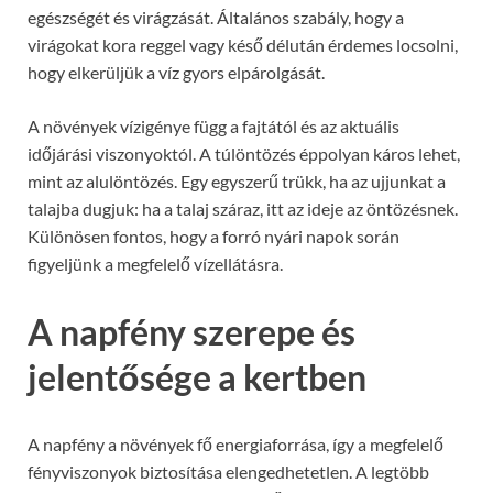
egészségét és virágzását. Általános szabály, hogy a
virágokat kora reggel vagy késő délután érdemes locsolni,
hogy elkerüljük a víz gyors elpárolgását.
A növények vízigénye függ a fajtától és az aktuális
időjárási viszonyoktól. A túlöntözés éppolyan káros lehet,
mint az alulöntözés. Egy egyszerű trükk, ha az ujjunkat a
talajba dugjuk: ha a talaj száraz, itt az ideje az öntözésnek.
Különösen fontos, hogy a forró nyári napok során
figyeljünk a megfelelő vízellátásra.
A napfény szerepe és
jelentősége a kertben
A napfény a növények fő energiaforrása, így a megfelelő
fényviszonyok biztosítása elengedhetetlen. A legtöbb