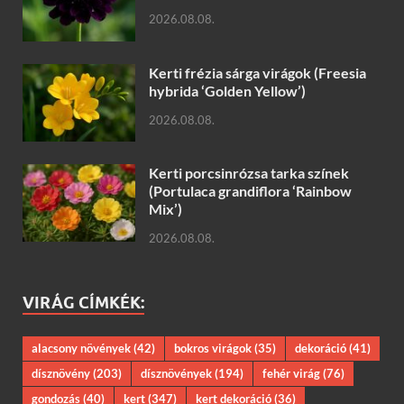
2026.08.08.
Kerti frézia sárga virágok (Freesia
hybrida ‘Golden Yellow’)
2026.08.08.
Kerti porcsinrózsa tarka színek
(Portulaca grandiflora ‘Rainbow
Mix’)
2026.08.08.
VIRÁG CÍMKÉK:
alacsony növények
(42)
bokros virágok
(35)
dekoráció
(41)
dísznövény
(203)
dísznövények
(194)
fehér virág
(76)
gondozás
(40)
kert
(347)
kert dekoráció
(36)