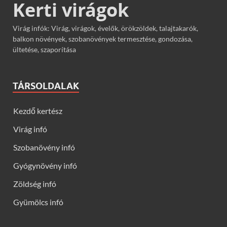
Kerti virágok
Virág infók: Virág, virágok, évelők, örökzöldek, talajtakarók,
balkon növények, szobanövények termesztése, gondozása,
ültetése, szaporítása
TÁRSOLDALAK
Kezdő kertész
Virág infó
Szobanövény infó
Gyógynövény infó
Zöldség infó
Gyümölcs infó