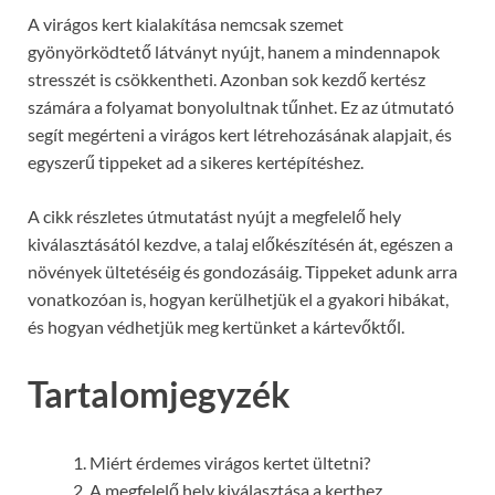
A virágos kert kialakítása nemcsak szemet
gyönyörködtető látványt nyújt, hanem a mindennapok
stresszét is csökkentheti. Azonban sok kezdő kertész
számára a folyamat bonyolultnak tűnhet. Ez az útmutató
segít megérteni a virágos kert létrehozásának alapjait, és
egyszerű tippeket ad a sikeres kertépítéshez.
A cikk részletes útmutatást nyújt a megfelelő hely
kiválasztásától kezdve, a talaj előkészítésén át, egészen a
növények ültetéséig és gondozásáig. Tippeket adunk arra
vonatkozóan is, hogyan kerülhetjük el a gyakori hibákat,
és hogyan védhetjük meg kertünket a kártevőktől.
Tartalomjegyzék
Miért érdemes virágos kertet ültetni?
A megfelelő hely kiválasztása a kerthez