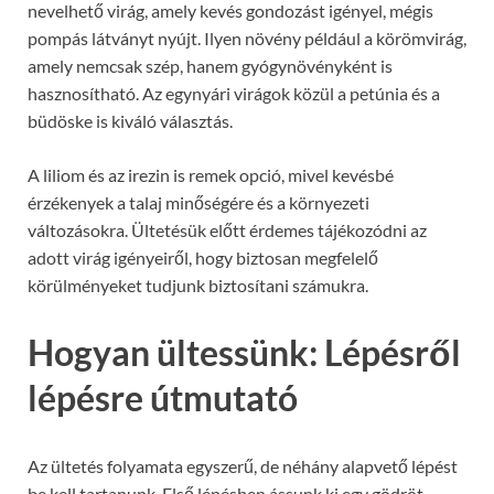
nevelhető virág, amely kevés gondozást igényel, mégis
pompás látványt nyújt. Ilyen növény például a körömvirág,
amely nemcsak szép, hanem gyógynövényként is
hasznosítható. Az egynyári virágok közül a petúnia és a
büdöske is kiváló választás.
A liliom és az irezin is remek opció, mivel kevésbé
érzékenyek a talaj minőségére és a környezeti
változásokra. Ültetésük előtt érdemes tájékozódni az
adott virág igényeiről, hogy biztosan megfelelő
körülményeket tudjunk biztosítani számukra.
Hogyan ültessünk: Lépésről
lépésre útmutató
Az ültetés folyamata egyszerű, de néhány alapvető lépést
be kell tartanunk. Első lépésben ássunk ki egy gödröt,