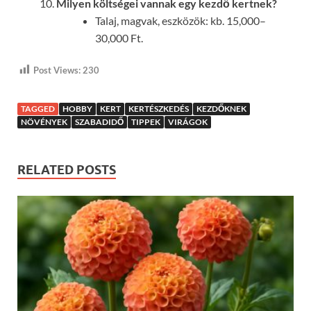
Milyen költségei vannak egy kezdő kertnek?
Talaj, magvak, eszközök: kb. 15,000–
30,000 Ft.
Post Views:
230
TAGGED
HOBBY
KERT
KERTÉSZKEDÉS
KEZDŐKNEK
NÖVÉNYEK
SZABADIDŐ
TIPPEK
VIRÁGOK
RELATED POSTS