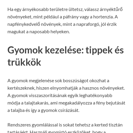
Ha egy árnyékosabb területre ültetsz, válassz árnyéktűrő
növényeket, mint például a páfrány vagy a hortenzia. A
napfénykedvelő növények, mint a napraforgó, jól érzik
magukat a naposabb helyeken.
Gyomok kezelése: tippek és
trükkök
A gyomok megjelenése sok bosszúságot okozhat a
kertészeknek, hiszen elnyomhatják a hasznos növényeket.
A gyomok visszaszorításának egyik leghatékonyabb
módja a talajtakarás, ami megakadályozza a fény bejutását
a talajba és így a gyomok csírázását.
Rendszeres gyomlálással is sokat tehetsz a kerted tisztán
tartásáért. Használj gyomirtó eszközöket, hogy a