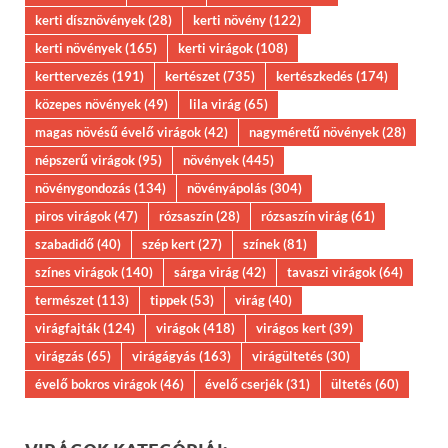
kerti dísznövények
(28)
kerti növény
(122)
kerti növények
(165)
kerti virágok
(108)
kerttervezés
(191)
kertészet
(735)
kertészkedés
(174)
közepes növények
(49)
lila virág
(65)
magas növésű évelő virágok
(42)
nagyméretű növények
(28)
népszerű virágok
(95)
növények
(445)
növénygondozás
(134)
növényápolás
(304)
piros virágok
(47)
rózsaszín
(28)
rózsaszín virág
(61)
szabadidő
(40)
szép kert
(27)
színek
(81)
színes virágok
(140)
sárga virág
(42)
tavaszi virágok
(64)
természet
(113)
tippek
(53)
virág
(40)
virágfajták
(124)
virágok
(418)
virágos kert
(39)
virágzás
(65)
virágágyás
(163)
virágültetés
(30)
évelő bokros virágok
(46)
évelő cserjék
(31)
ültetés
(60)