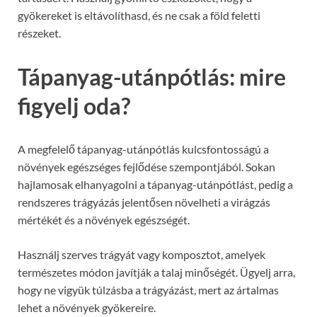
gyökereket is eltávolíthasd, és ne csak a föld feletti
részeket.
Tápanyag-utánpótlás: mire
figyelj oda?
A megfelelő tápanyag-utánpótlás kulcsfontosságú a
növények egészséges fejlődése szempontjából. Sokan
hajlamosak elhanyagolni a tápanyag-utánpótlást, pedig a
rendszeres trágyázás jelentősen növelheti a virágzás
mértékét és a növények egészségét.
Használj szerves trágyát vagy komposztot, amelyek
természetes módon javítják a talaj minőségét. Ügyelj arra,
hogy ne vigyük túlzásba a trágyázást, mert az ártalmas
lehet a növények gyökereire.