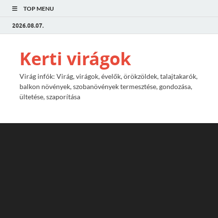
TOP MENU
2026.08.07.
Kerti virágok
Virág infók: Virág, virágok, évelők, örökzöldek, talajtakarók,
balkon növények, szobanövények termesztése, gondozása,
ültetése, szaporítása