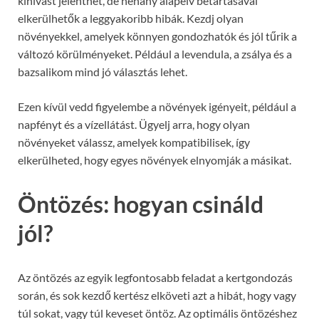
kihívást jelenthet, de néhány alapelv betartásával
elkerülhetők a leggyakoribb hibák. Kezdj olyan
növényekkel, amelyek könnyen gondozhatók és jól tűrik a
változó körülményeket. Például a levendula, a zsálya és a
bazsalikom mind jó választás lehet.
Ezen kívül vedd figyelembe a növények igényeit, például a
napfényt és a vízellátást. Ügyelj arra, hogy olyan
növényeket válassz, amelyek kompatibilisek, így
elkerülheted, hogy egyes növények elnyomják a másikat.
Öntözés: hogyan csináld
jól?
Az öntözés az egyik legfontosabb feladat a kertgondozás
során, és sok kezdő kertész elköveti azt a hibát, hogy vagy
túl sokat, vagy túl keveset öntöz. Az optimális öntözéshez