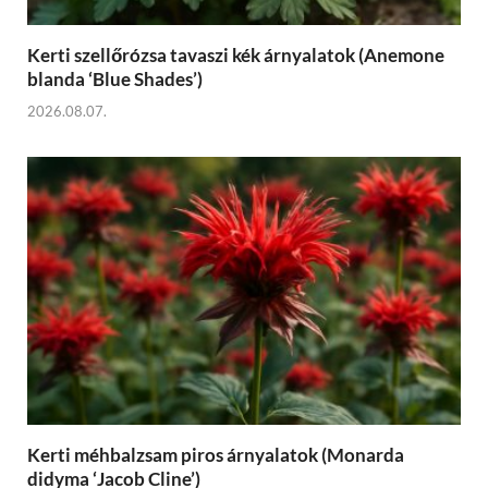
Kerti szellőrózsa tavaszi kék árnyalatok (Anemone
blanda ‘Blue Shades’)
2026.08.07.
Kerti méhbalzsam piros árnyalatok (Monarda
didyma ‘Jacob Cline’)