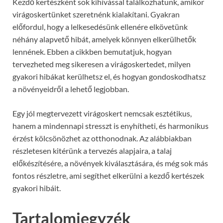
Kezdő kertészként sok kihívással találkozhatunk, amikor
virágoskertünket szeretnénk kialakítani. Gyakran
előfordul, hogy a lelkesedésünk ellenére elkövetünk
néhány alapvető hibát, amelyek könnyen elkerülhetők
lennének. Ebben a cikkben bemutatjuk, hogyan
tervezheted meg sikeresen a virágoskertedet, milyen
gyakori hibákat kerülhetsz el, és hogyan gondoskodhatsz
a növényeidről a lehető legjobban.
Egy jól megtervezett virágoskert nemcsak esztétikus,
hanem a mindennapi stresszt is enyhítheti, és harmonikus
érzést kölcsönözhet az otthonodnak. Az alábbiakban
részletesen kitérünk a tervezés alapjaira, a talaj
előkészítésére, a növények kiválasztására, és még sok más
fontos részletre, ami segíthet elkerülni a kezdő kertészek
gyakori hibáit.
Tartalomjegyzék