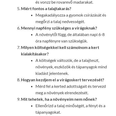
és vonzz be rovarevő madarakat.
Miért fontos a talajtakarás?
Megakadályozza a gyomok csírázását és
megőrzi a talaj nedvességét.
Mennyi napfény szükséges a virágoknak?
A növénytől függ, de általában napi 6-8
óra napfényre van szükségük.
Milyen költségekkel kell számolnom a kert
kialakításakor?
A költségek változók, de a talajteszt,
növények, eszközök és tápanyagok mind
kiadást jelentenek.
Hogyan kezdjem el a virágoskert tervezését?
Mérd fel a kerted adottságait és tervezd
meg a növények elrendezését.
Mit tehetek, ha a növényeim nem nőnek?
Ellenőrizd a talaj minőségét, a fényt és a
tápanyagokat.