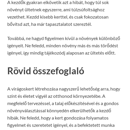
A kezdők gyakran elkövetik azt a hibát, hogy túl sok
növényt ültetnek egyszerre, ami túlzsúfoltsághoz
vezethet. Kezdd kisebb kerttel, és csak fokozatosan
bővítsd azt, ha már tapasztalatot szereztél.
Továbbá, ne hagyd figyelmen kívül a növények különböző
igényeit. Ne feledd, minden növény más és más törődést
igényel, így mindig tájékozódj alaposan az ültetés előtt.
Rövid összefoglaló
A virágoskert létrehozása nagyszerű lehetőség arra, hogy
színt és életet vigyél az otthonod környezetébe. A
megfelelő tervezéssel, a talaj előkészítésével és a gondos
növényválasztással könnyedén elkerülhetők a kezdő
hibák. Ne feledd, hogy a kert gondozása folyamatos
figyelmet és szeretetet igényel, és a befektetett munka