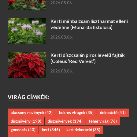
2026.08.06.
Kerti méhbalzsam lisztharmat elleni
védelme (Monarda fistulosa)
2026.08.06.
Kerti díszcsalán piros levelű fajták
(Coleus ‘Red Velvet’)
2026.08.06.
VIRÁG CÍMKÉK:
alacsony növények
(42)
bokros virágok
(35)
dekoráció
(41)
dísznövény
(198)
dísznövények
(194)
fehér virág
(76)
gondozás
(40)
kert
(346)
kert dekoráció
(35)