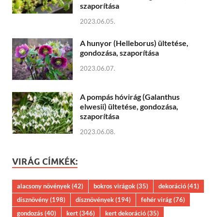
szaporítása
2023.06.05.
A hunyor (Helleborus) ültetése,
gondozása, szaporítása
2023.06.07.
A pompás hóvirág (Galanthus
elwesii) ültetése, gondozása,
szaporítása
2023.06.08.
VIRÁG CÍMKÉK:
alacsony növények
(42)
bokros virágok
(35)
dekoráció
(41)
dísznövény
(198)
dísznövények
(194)
fehér virág
(76)
gondozás
(40)
kert
(346)
kert dekoráció
(35)