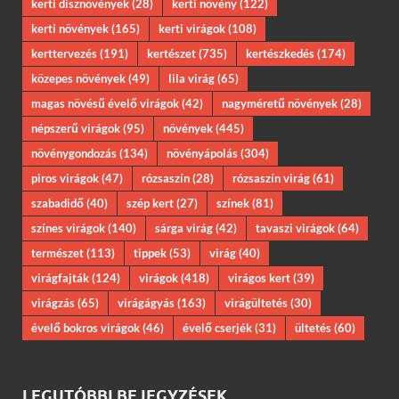
kerti dísznövények
(28)
kerti növény
(122)
kerti növények
(165)
kerti virágok
(108)
kerttervezés
(191)
kertészet
(735)
kertészkedés
(174)
közepes növények
(49)
lila virág
(65)
magas növésű évelő virágok
(42)
nagyméretű növények
(28)
népszerű virágok
(95)
növények
(445)
növénygondozás
(134)
növényápolás
(304)
piros virágok
(47)
rózsaszín
(28)
rózsaszín virág
(61)
szabadidő
(40)
szép kert
(27)
színek
(81)
színes virágok
(140)
sárga virág
(42)
tavaszi virágok
(64)
természet
(113)
tippek
(53)
virág
(40)
virágfajták
(124)
virágok
(418)
virágos kert
(39)
virágzás
(65)
virágágyás
(163)
virágültetés
(30)
évelő bokros virágok
(46)
évelő cserjék
(31)
ültetés
(60)
LEGUTÓBBI BEJEGYZÉSEK