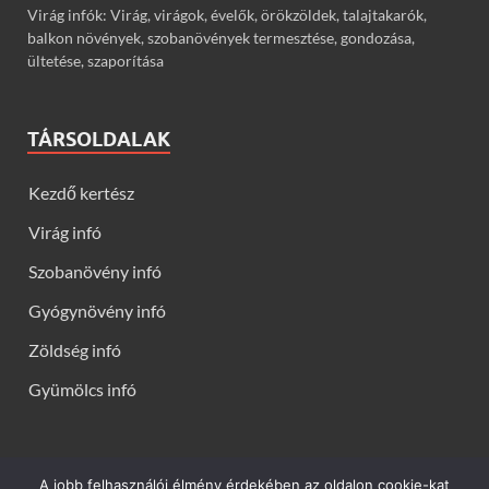
Virág infók: Virág, virágok, évelők, örökzöldek, talajtakarók,
balkon növények, szobanövények termesztése, gondozása,
ültetése, szaporítása
TÁRSOLDALAK
Kezdő kertész
Virág infó
Szobanövény infó
Gyógynövény infó
Zöldség infó
Gyümölcs infó
A jobb felhasználói élmény érdekében az oldalon cookie-kat