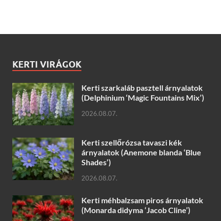
KERTI VIRÁGOK
Kerti szarkaláb pasztell árnyalatok
(Delphinium ‘Magic Fountains Mix’)
2026.08.07.
Kerti szellőrózsa tavaszi kék
árnyalatok (Anemone blanda ‘Blue
Shades’)
2026.08.07.
Kerti méhbalzsam piros árnyalatok
(Monarda didyma ‘Jacob Cline’)