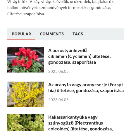
Virág infók: Virág, virágok, évelők, örökzöldek, talajtakarók,
balkon növények, szobanövények termesztése, gondozása,
ültetése, szaporítása
POPULAR
COMMENTS
TAGS
A borostyánlevelű
ciklámen (Cyclamen) ültetése,
gondozása, szaporítása
2023.06.05.
Az aranyfa vagy aranycserje (Forsyt
hia) ültetése, gondozása, szaporítása
2023.06.05.
Kakassarkantyúka vagy
szúnyogűző (Plectranthus
coleoides) ültetése, gondozása,