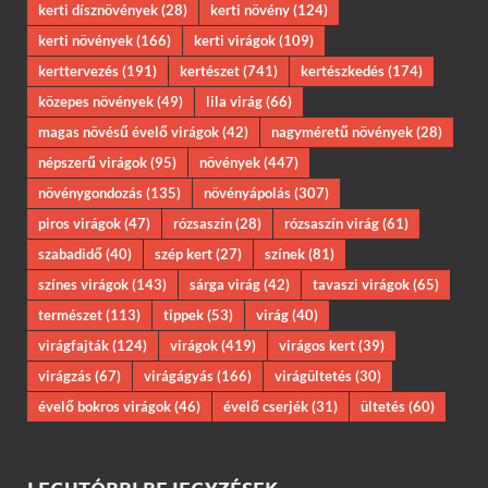
kerti dísznövények
(28)
kerti növény
(124)
kerti növények
(166)
kerti virágok
(109)
kerttervezés
(191)
kertészet
(741)
kertészkedés
(174)
közepes növények
(49)
lila virág
(66)
magas növésű évelő virágok
(42)
nagyméretű növények
(28)
népszerű virágok
(95)
növények
(447)
növénygondozás
(135)
növényápolás
(307)
piros virágok
(47)
rózsaszín
(28)
rózsaszín virág
(61)
szabadidő
(40)
szép kert
(27)
színek
(81)
színes virágok
(143)
sárga virág
(42)
tavaszi virágok
(65)
természet
(113)
tippek
(53)
virág
(40)
virágfajták
(124)
virágok
(419)
virágos kert
(39)
virágzás
(67)
virágágyás
(166)
virágültetés
(30)
évelő bokros virágok
(46)
évelő cserjék
(31)
ültetés
(60)