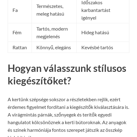
Időszakos
Természetes,
Fa
karbantartást
meleg hatású
igényel
Tartós, modern
Fém
Hideg hatású
megjelenés
Rattan
Könnyű, elegáns
Kevésbé tartós
Hogyan válasszunk stílusos
kiegészítőket?
A kertünk szépsége sokszor a részletekben rejlik, ezért
érdemes figyelmet fordítani a kiegészítők kiválasztására is.
A virágmintás párnák, szőnyegek és terítők egyedi
hangulatot kölcsönöznek a kerti bútoroknak. Az anyagok
és színek harmóniája fontos szerepet játszik az összkép