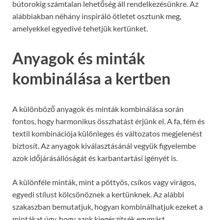
bútorokig számtalan lehetőség áll rendelkezésünkre. Az
alábbiakban néhány inspiráló ötletet osztunk meg,
amelyekkel egyedivé tehetjük kertünket.
Anyagok és minták
kombinálása a kertben
A különböző anyagok és minták kombinálása során
fontos, hogy harmonikus összhatást érjünk el. A fa, fém és
textil kombinációja különleges és változatos megjelenést
biztosít. Az anyagok kiválasztásánál vegyük figyelembe
azok időjárásállóságát és karbantartási igényét is.
A különféle minták, mint a pöttyös, csíkos vagy virágos,
egyedi stílust kölcsönöznek a kertünknek. Az alábbi
szakaszban bemutatjuk, hogyan kombinálhatjuk ezeket a
mintákat úgy, hogy azok kiegészítsék egymást.