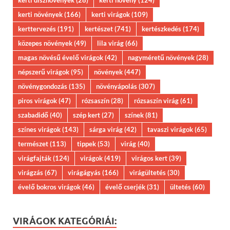
kerti dísznövények
(28)
kerti növény
(124)
kerti növények
(166)
kerti virágok
(109)
kerttervezés
(191)
kertészet
(741)
kertészkedés
(174)
közepes növények
(49)
lila virág
(66)
magas növésű évelő virágok
(42)
nagyméretű növények
(28)
népszerű virágok
(95)
növények
(447)
növénygondozás
(135)
növényápolás
(307)
piros virágok
(47)
rózsaszín
(28)
rózsaszín virág
(61)
szabadidő
(40)
szép kert
(27)
színek
(81)
színes virágok
(143)
sárga virág
(42)
tavaszi virágok
(65)
természet
(113)
tippek
(53)
virág
(40)
virágfajták
(124)
virágok
(419)
virágos kert
(39)
virágzás
(67)
virágágyás
(166)
virágültetés
(30)
évelő bokros virágok
(46)
évelő cserjék
(31)
ültetés
(60)
VIRÁGOK KATEGÓRIÁI: