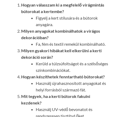
Hogyan válasszam ki a megfelelő virágmintás
bútorokat a kertembe?
Figyelj a kert stílusára és a bútorok
anyagára.
Milyen anyagokat kombinálhatok a virágos
dekorációban?
Fa, fém és textil remekül kombinálható.
Milyen gyakori hibákat kell elkerülni a kerti
dekoráció során?
Kerüld a túlzsúfoltságot és a szélsőséges
színkombinációkat.
Hogyan készíthetek fenntartható bútorokat?
Használj újrahasznosított anyagokat és
helyi forrásból származó fát.
Mit tegyek, ha a kerti bútorok fakulni
kezdenek?
Használj UV-védő bevonatot és
rendszeresen tisztítsd őket.