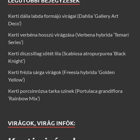
LEGUTÓBBI BEJEGYZÉSEK
Kerti dália labda formájú virágai (Dahlia ‘Gallery Art
Deco’)
Kerti verbéna hosszú virágzása (Verbena hybrida ‘Temari
Series’)
Kerti díszcsillag sötét lila (Scabiosa atropurpurea ‘Black
Knight’)
Kerti frézia sárga virágok (Freesia hybrida ‘Golden
Yellow’)
Kerti porcsinrózsa tarka színek (Portulaca grandiflora
‘Rainbow Mix’)
VIRÁGOK, VIRÁG INFÓK: