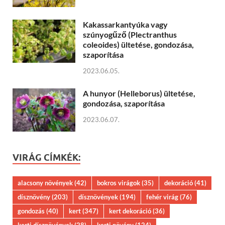
Kakassarkantyúka vagy
szúnyogűző (Plectranthus
coleoides) ültetése, gondozása,
szaporítása
2023.06.05.
A hunyor (Helleborus) ültetése,
gondozása, szaporítása
2023.06.07.
VIRÁG CÍMKÉK:
alacsony növények
(42)
bokros virágok
(35)
dekoráció
(41)
dísznövény
(203)
dísznövények
(194)
fehér virág
(76)
gondozás
(40)
kert
(347)
kert dekoráció
(36)