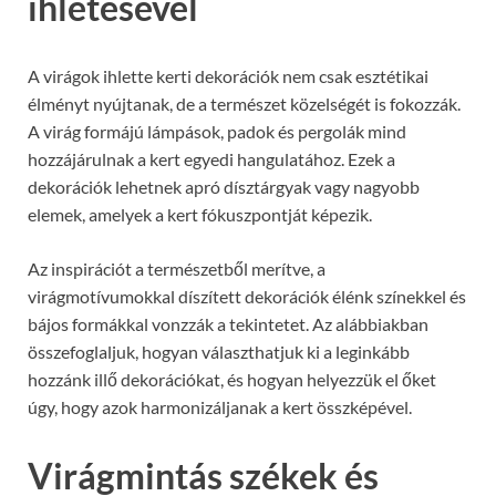
ihletésével
A virágok ihlette kerti dekorációk nem csak esztétikai
élményt nyújtanak, de a természet közelségét is fokozzák.
A virág formájú lámpások, padok és pergolák mind
hozzájárulnak a kert egyedi hangulatához. Ezek a
dekorációk lehetnek apró dísztárgyak vagy nagyobb
elemek, amelyek a kert fókuszpontját képezik.
Az inspirációt a természetből merítve, a
virágmotívumokkal díszített dekorációk élénk színekkel és
bájos formákkal vonzzák a tekintetet. Az alábbiakban
összefoglaljuk, hogyan választhatjuk ki a leginkább
hozzánk illő dekorációkat, és hogyan helyezzük el őket
úgy, hogy azok harmonizáljanak a kert összképével.
Virágmintás székek és