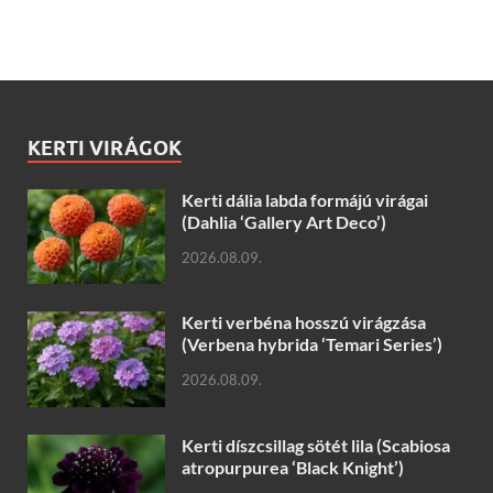
KERTI VIRÁGOK
Kerti dália labda formájú virágai
(Dahlia ‘Gallery Art Deco’)
2026.08.09.
Kerti verbéna hosszú virágzása
(Verbena hybrida ‘Temari Series’)
2026.08.09.
Kerti díszcsillag sötét lila (Scabiosa
atropurpurea ‘Black Knight’)