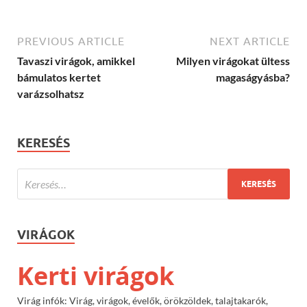
PREVIOUS ARTICLE
NEXT ARTICLE
Tavaszi virágok, amikkel
Milyen virágokat ültess
bámulatos kertet
magaságyásba?
varázsolhatsz
KERESÉS
VIRÁGOK
Kerti virágok
Virág infók: Virág, virágok, évelők, örökzöldek, talajtakarók,