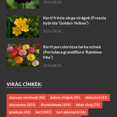
2026.08.08.
Kerti frézia sárga virágok (Freesia
hybrida ‘Golden Yellow’)
2026.08.08.
Kerti porcsinrózsa tarka színek
(Portulaca grandiflora ‘Rainbow
Mix’)
2026.08.08.
VIRÁG CÍMKÉK:
alacsony növények
(42)
bokros virágok
(35)
dekoráció
(41)
dísznövény
(203)
dísznövények
(194)
fehér virág
(76)
gondozás
(40)
kert
(347)
kert dekoráció
(36)