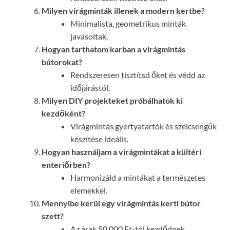
Milyen virágminták illenek a modern kertbe?
Minimalista, geometrikus minták
javasoltak.
Hogyan tarthatom karban a virágmintás
bútorokat?
Rendszeresen tisztítsd őket és védd az
időjárástól.
Milyen DIY projekteket próbálhatok ki
kezdőként?
Virágmintás gyertyatartók és szélcsengők
készítése ideális.
Hogyan használjam a virágmintákat a kültéri
enteriőrben?
Harmonizáld a mintákat a természetes
elemekkel.
Mennyibe kerül egy virágmintás kerti bútor
szett?
Az árak 50,000 Ft-tól kezdődnek,