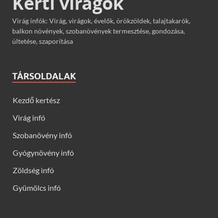
Kerti virágok
Virág infók: Virág, virágok, évelők, örökzöldek, talajtakarók,
balkon növények, szobanövények termesztése, gondozása,
ültetése, szaporítása
TÁRSOLDALAK
Kezdő kertész
Virág infó
Szobanövény infó
Gyógynövény infó
Zöldség infó
Gyümölcs infó