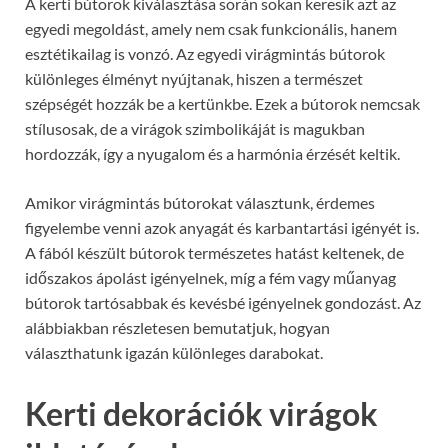
A kerti bútorok kiválasztása során sokan keresik azt az
egyedi megoldást, amely nem csak funkcionális, hanem
esztétikailag is vonzó. Az egyedi virágmintás bútorok
különleges élményt nyújtanak, hiszen a természet
szépségét hozzák be a kertünkbe. Ezek a bútorok nemcsak
stílusosak, de a virágok szimbolikáját is magukban
hordozzák, így a nyugalom és a harmónia érzését keltik.
Amikor virágmintás bútorokat választunk, érdemes
figyelembe venni azok anyagát és karbantartási igényét is.
A fából készült bútorok természetes hatást keltenek, de
időszakos ápolást igényelnek, míg a fém vagy műanyag
bútorok tartósabbak és kevésbé igényelnek gondozást. Az
alábbiakban részletesen bemutatjuk, hogyan
választhatunk igazán különleges darabokat.
Kerti dekorációk virágok