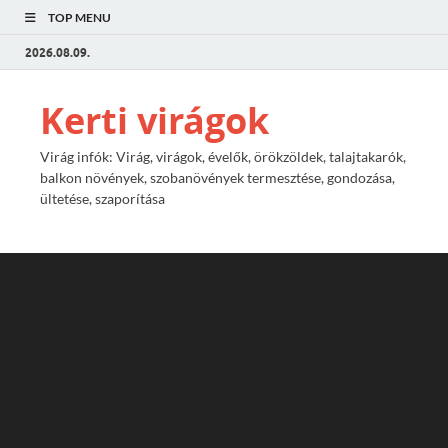
TOP MENU
2026.08.09.
Kerti virágok
Virág infók: Virág, virágok, évelők, örökzöldek, talajtakarók,
balkon növények, szobanövények termesztése, gondozása,
ültetése, szaporítása