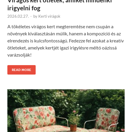
irigyelni fog
2026.02.27.
-
by
Kerti virágok
A tökéletes virágos kert megteremtése nem csupán a
növények kiválasztásán múlik, hanem a kompozíció és az
elrendezés is kulcsfontosságú. Fedezze fel azokat a kreatív
ötleteket, amelyek kertjét igazi irigylésre méltó oázissá
varázsolják!
READ MORE