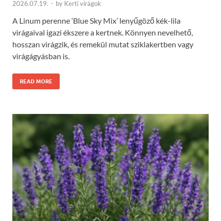
2026.07.19.
-
by
Kerti virágok
A Linum perenne ‘Blue Sky Mix’ lenyűgöző kék-lila
virágaival igazi ékszere a kertnek. Könnyen nevelhető,
hosszan virágzik, és remekül mutat sziklakertben vagy
virágágyásban is.
READ MORE