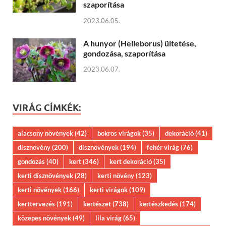
szaporítása
2023.06.05.
A hunyor (Helleborus) ültetése,
gondozása, szaporítása
2023.06.07.
VIRÁG CÍMKÉK:
alacsony növények
(42)
bokros virágok
(35)
dekoráció
(41)
dísznövény
(200)
dísznövények
(194)
fehér virág
(76)
gondozás
(40)
kert
(346)
kert dekoráció
(35)
kerti dísznövények
(28)
kerti növény
(123)
kerti növények
(166)
kerti virágok
(109)
kerttervezés
(191)
kertészet
(738)
kertészkedés
(174)
közepes növények
(49)
lila virág
(65)