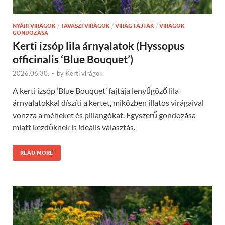
NYÁRI VIRÁGOK
/
TAVASZI VIRÁGOK
/
VIRÁG FAJTÁK
/
VIRÁGOK
GONDOZÁSA
Kerti izsóp lila árnyalatok (Hyssopus
officinalis ‘Blue Bouquet’)
2026.06.30.
-
by
Kerti virágok
A kerti izsóp ‘Blue Bouquet’ fajtája lenyűgöző lila
árnyalatokkal díszíti a kertet, miközben illatos virágaival
vonzza a méheket és pillangókat. Egyszerű gondozása
miatt kezdőknek is ideális választás.
READ MORE