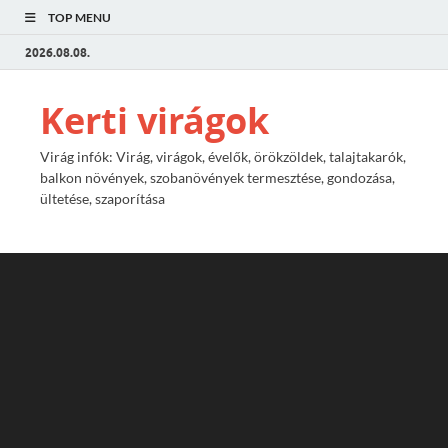
TOP MENU
2026.08.08.
Kerti virágok
Virág infók: Virág, virágok, évelők, örökzöldek, talajtakarók,
balkon növények, szobanövények termesztése, gondozása,
ültetése, szaporítása