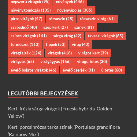
népszerű virágok
(95)
növények
(446)
növénygondozás
(135)
növényápolás
(305)
piros virágok
(47)
rózsaszín
(28)
rózsaszín virág
(61)
szabadidő
(40)
szép kert
(27)
színek
(81)
színes virágok
(141)
sárga virág
(42)
tavaszi virágok
(65)
természet
(113)
tippek
(53)
virág
(40)
virágfajták
(124)
virágok
(418)
virágos kert
(39)
virágzás
(65)
virágágyás
(166)
virágültetés
(30)
évelő bokros virágok
(46)
évelő cserjék
(31)
ültetés
(60)
LEGUTÓBBI BEJEGYZÉSEK
Kerti frézia sárga virágok (Freesia hybrida ‘Golden
Yellow’)
Kerti porcsinrózsa tarka színek (Portulaca grandiflora
‘Rainbow Mix’)