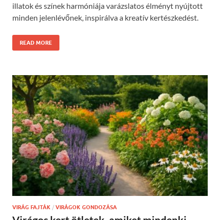
illatok és színek harmóniája varázslatos élményt nyújtott
minden jelenlévőnek, inspirálva a kreatív kertészkedést.
READ MORE
VIRÁG FAJTÁK
/
VIRÁGOK GONDOZÁSA
Virágos kert ötletek, amiket mindenki