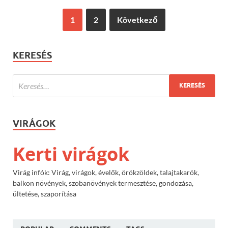
1
2
Következő
KERESÉS
VIRÁGOK
Kerti virágok
Virág infók: Virág, virágok, évelők, örökzöldek, talajtakarók,
balkon növények, szobanövények termesztése, gondozása,
ültetése, szaporítása