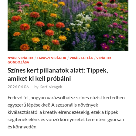
NYÁRI VIRÁGOK
/
TAVASZI VIRÁGOK
/
VIRÁG FAJTÁK
/
VIRÁGOK
GONDOZÁSA
Színes kert pillanatok alatt: Tippek,
amiket ki kell próbálni
2026.04.06.
-
by
Kerti virágok
Fedezd fel, hogyan varázsolhatsz színes oázist kertedben
egyszerű lépésekkel! A szezonális növények
kiválasztásától a kreatív elrendezésekig, ezek a tippek
segítenek élénk és vonzó környezetet teremteni gyorsan
és könnyedén.