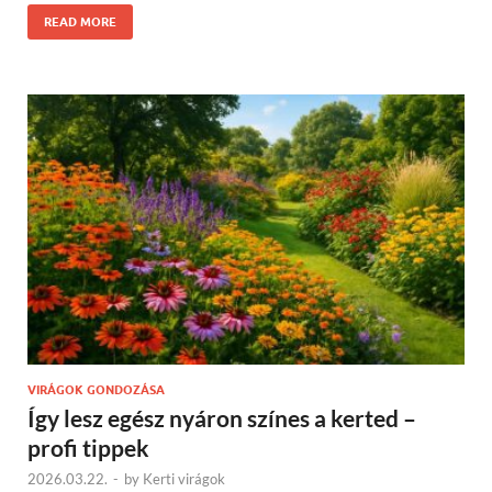
READ MORE
VIRÁGOK GONDOZÁSA
Így lesz egész nyáron színes a kerted –
profi tippek
2026.03.22.
-
by
Kerti virágok