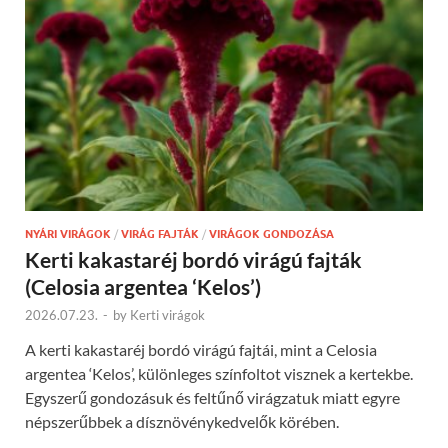
NYÁRI VIRÁGOK
/
VIRÁG FAJTÁK
/
VIRÁGOK GONDOZÁSA
Kerti kakastaréj bordó virágú fajták
(Celosia argentea ‘Kelos’)
2026.07.23.
-
by
Kerti virágok
A kerti kakastaréj bordó virágú fajtái, mint a Celosia
argentea ‘Kelos’, különleges színfoltot visznek a kertekbe.
Egyszerű gondozásuk és feltűnő virágzatuk miatt egyre
népszerűbbek a dísznövénykedvelők körében.