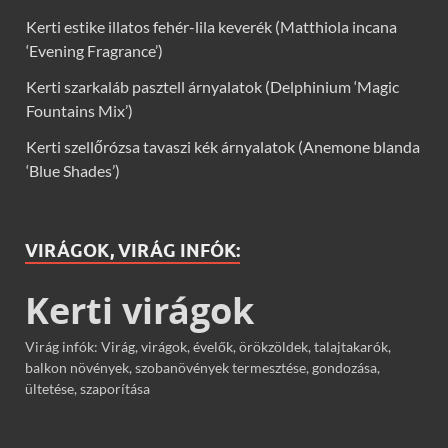
Kerti estike illatos fehér-lila keverék (Matthiola incana
‘Evening Fragrance’)
Kerti szarkaláb pasztell árnyalatok (Delphinium ‘Magic
Fountains Mix’)
Kerti szellőrózsa tavaszi kék árnyalatok (Anemone blanda
‘Blue Shades’)
VIRÁGOK, VIRÁG INFÓK:
Kerti virágok
Virág infók: Virág, virágok, évelők, örökzöldek, talajtakarók,
balkon növények, szobanövények termesztése, gondozása,
ültetése, szaporítása