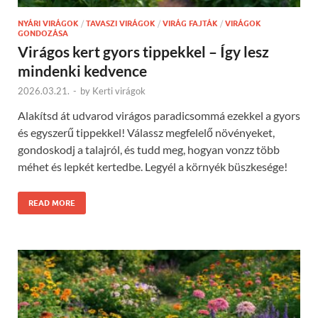
NYÁRI VIRÁGOK
/
TAVASZI VIRÁGOK
/
VIRÁG FAJTÁK
/
VIRÁGOK
GONDOZÁSA
Virágos kert gyors tippekkel – Így lesz
mindenki kedvence
2026.03.21.
-
by
Kerti virágok
Alakítsd át udvarod virágos paradicsommá ezekkel a gyors
és egyszerű tippekkel! Válassz megfelelő növényeket,
gondoskodj a talajról, és tudd meg, hogyan vonzz több
méhet és lepkét kertedbe. Legyél a környék büszkesége!
READ MORE