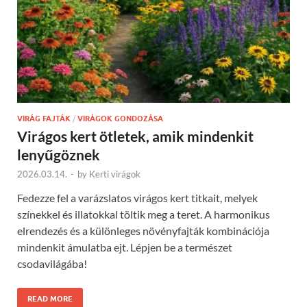
VIRÁG FAJTÁK
/
VIRÁGOK GONDOZÁSA
Virágos kert ötletek, amik mindenkit
lenyűgöznek
2026.03.14.
-
by
Kerti virágok
Fedezze fel a varázslatos virágos kert titkait, melyek
színekkel és illatokkal töltik meg a teret. A harmonikus
elrendezés és a különleges növényfajták kombinációja
mindenkit ámulatba ejt. Lépjen be a természet
csodavilágába!
READ MORE