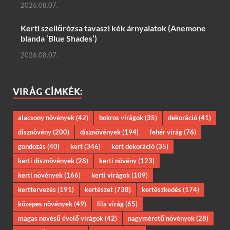
2026.08.07.
Kerti szellőrózsa tavaszi kék árnyalatok (Anemone
blanda ‘Blue Shades’)
2026.08.07.
VIRÁG CÍMKÉK:
alacsony növények
(42)
bokros virágok
(35)
dekoráció
(41)
dísznövény
(200)
dísznövények
(194)
fehér virág
(76)
gondozás
(40)
kert
(346)
kert dekoráció
(35)
kerti dísznövények
(28)
kerti növény
(123)
kerti növények
(166)
kerti virágok
(109)
kerttervezés
(191)
kertészet
(738)
kertészkedés
(174)
közepes növények
(49)
lila virág
(65)
magas növésű évelő virágok
(42)
nagyméretű növények
(28)