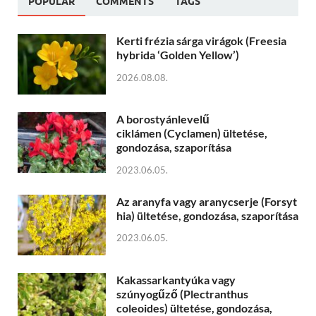
POPULAR
COMMENTS
TAGS
Kerti frézia sárga virágok (Freesia
hybrida ‘Golden Yellow’)
2026.08.08.
A borostyánlevelű
ciklámen (Cyclamen) ültetése,
gondozása, szaporítása
2023.06.05.
Az aranyfa vagy aranycserje (Forsyt
hia) ültetése, gondozása, szaporítása
2023.06.05.
Kakassarkantyúka vagy
szúnyogűző (Plectranthus
coleoides) ültetése, gondozása,