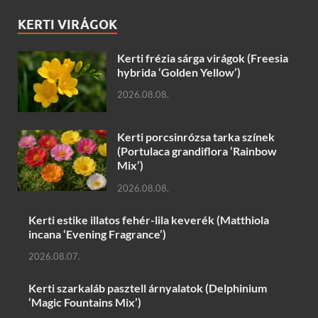
KERTI VIRÁGOK
Kerti frézia sárga virágok (Freesia
hybrida ‘Golden Yellow’)
2026.08.08.
Kerti porcsinrózsa tarka színek
(Portulaca grandiflora ‘Rainbow
Mix’)
2026.08.08.
Kerti estike illatos fehér-lila keverék (Matthiola
incana ‘Evening Fragrance’)
2026.08.07.
Kerti szarkaláb pasztell árnyalatok (Delphinium
‘Magic Fountains Mix’)