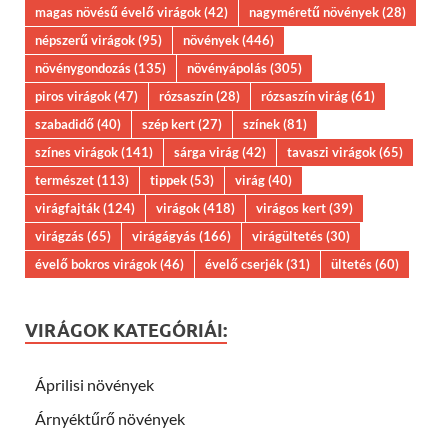
magas növésű évelő virágok
(42)
nagyméretű növények
(28)
népszerű virágok
(95)
növények
(446)
növénygondozás
(135)
növényápolás
(305)
piros virágok
(47)
rózsaszín
(28)
rózsaszín virág
(61)
szabadidő
(40)
szép kert
(27)
színek
(81)
színes virágok
(141)
sárga virág
(42)
tavaszi virágok
(65)
természet
(113)
tippek
(53)
virág
(40)
virágfajták
(124)
virágok
(418)
virágos kert
(39)
virágzás
(65)
virágágyás
(166)
virágültetés
(30)
évelő bokros virágok
(46)
évelő cserjék
(31)
ültetés
(60)
VIRÁGOK KATEGÓRIÁI:
Áprilisi növények
Árnyéktűrő növények