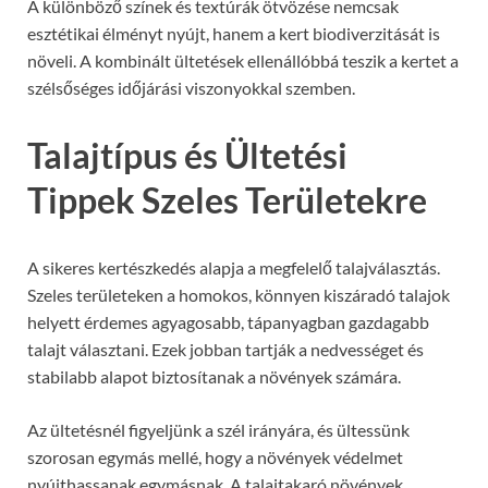
A különböző színek és textúrák ötvözése nemcsak
esztétikai élményt nyújt, hanem a kert biodiverzitását is
növeli. A kombinált ültetések ellenállóbbá teszik a kertet a
szélsőséges időjárási viszonyokkal szemben.
Talajtípus és Ültetési
Tippek Szeles Területekre
A sikeres kertészkedés alapja a megfelelő talajválasztás.
Szeles területeken a homokos, könnyen kiszáradó talajok
helyett érdemes agyagosabb, tápanyagban gazdagabb
talajt választani. Ezek jobban tartják a nedvességet és
stabilabb alapot biztosítanak a növények számára.
Az ültetésnél figyeljünk a szél irányára, és ültessünk
szorosan egymás mellé, hogy a növények védelmet
nyújthassanak egymásnak. A talajtakaró növények