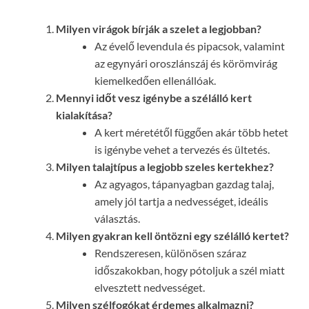
Milyen virágok bírják a szelet a legjobban?
Az évelő levendula és pipacsok, valamint
az egynyári oroszlánszáj és körömvirág
kiemelkedően ellenállóak.
Mennyi időt vesz igénybe a szélálló kert
kialakítása?
A kert méretétől függően akár több hetet
is igénybe vehet a tervezés és ültetés.
Milyen talajtípus a legjobb szeles kertekhez?
Az agyagos, tápanyagban gazdag talaj,
amely jól tartja a nedvességet, ideális
választás.
Milyen gyakran kell öntözni egy szélálló kertet?
Rendszeresen, különösen száraz
időszakokban, hogy pótoljuk a szél miatt
elvesztett nedvességet.
Milyen szélfogókat érdemes alkalmazni?