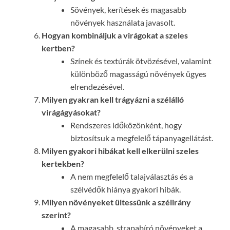
Sövények, kerítések és magasabb
növények használata javasolt.
Hogyan kombináljuk a virágokat a szeles
kertben?
Színek és textúrák ötvözésével, valamint
különböző magasságú növények ügyes
elrendezésével.
Milyen gyakran kell trágyázni a szélálló
virágágyásokat?
Rendszeres időközönként, hogy
biztosítsuk a megfelelő tápanyagellátást.
Milyen gyakori hibákat kell elkerülni szeles
kertekben?
A nem megfelelő talajválasztás és a
szélvédők hiánya gyakori hibák.
Milyen növényeket ültessünk a szélirány
szerint?
A magasabb, strapabíró növényeket a