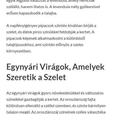
egyik legjobb választás a levendula, amely nemcsak
szélálló, hanem illatos is. A levendula mély gyökereivel
erősen kapaszkodik a talajba.
A napfényigényes pipacsok szintén kiválóan bírják a
szelet, és élénk piros színükkel feldobják a kertet. A
pipacsok képesek alkalmazkodni a különböző
talajtípusokhoz, ami szintén előnyös a szeles
környezetben.
Egynyári Virágok, Amelyek
Szeretik a Szelet
Az egynyári virágok gyors növekedésükkel és változatos
színeikkel gazdagítják a kertet. Az oroszlánszáj fajta
különösen ellenálló a széllel szemben, és szinte bármilyen
talajon megél. Az oroszlánszáj színeinek széles választéka