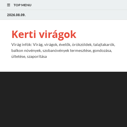
TOP MENU
2026.08.09.
Kerti virágok
Virág infók: Virág, virágok, évelők, örökzöldek, talajtakarók,
balkon növények, szobanövények termesztése, gondozása,
ültetése, szaporítása