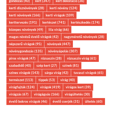
gondozás
(40)
kert
(347)
kert dekoráció
(36)
kerti dísznövények
(28)
kerti növény
(124)
kerti növények
(166)
kerti virágok
(109)
kerttervezés
(191)
kertészet
(741)
kertészkedés
(174)
közepes növények
(49)
lila virág
(66)
magas növésű évelő virágok
(42)
nagyméretű növények
(28)
népszerű virágok
(95)
növények
(447)
növénygondozás
(135)
növényápolás
(307)
piros virágok
(47)
rózsaszín
(28)
rózsaszín virág
(61)
szabadidő
(40)
szép kert
(27)
színek
(81)
színes virágok
(143)
sárga virág
(42)
tavaszi virágok
(65)
természet
(113)
tippek
(53)
virág
(40)
virágfajták
(124)
virágok
(419)
virágos kert
(39)
virágzás
(67)
virágágyás
(166)
virágültetés
(30)
évelő bokros virágok
(46)
évelő cserjék
(31)
ültetés
(60)