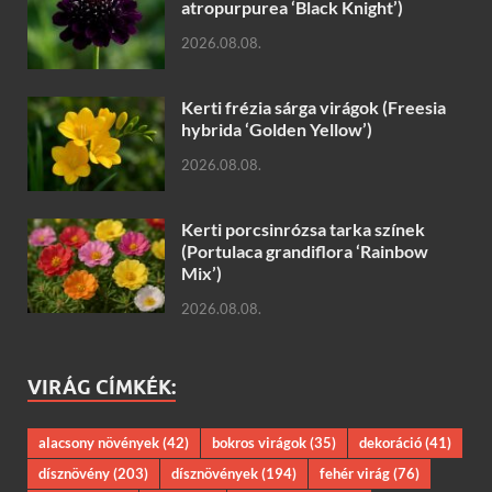
atropurpurea ‘Black Knight’)
2026.08.08.
Kerti frézia sárga virágok (Freesia
hybrida ‘Golden Yellow’)
2026.08.08.
Kerti porcsinrózsa tarka színek
(Portulaca grandiflora ‘Rainbow
Mix’)
2026.08.08.
VIRÁG CÍMKÉK:
alacsony növények
(42)
bokros virágok
(35)
dekoráció
(41)
dísznövény
(203)
dísznövények
(194)
fehér virág
(76)