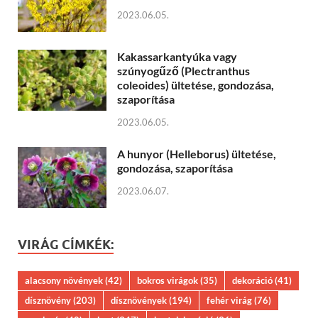
2023.06.05.
Kakassarkantyúka vagy
szúnyogűző (Plectranthus
coleoides) ültetése, gondozása,
szaporítása
2023.06.05.
A hunyor (Helleborus) ültetése,
gondozása, szaporítása
2023.06.07.
VIRÁG CÍMKÉK:
alacsony növények
(42)
bokros virágok
(35)
dekoráció
(41)
dísznövény
(203)
dísznövények
(194)
fehér virág
(76)