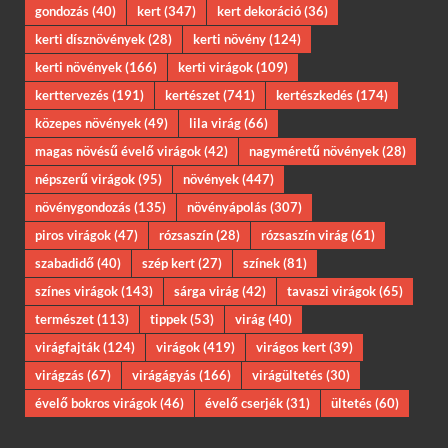
gondozás
(40)
kert
(347)
kert dekoráció
(36)
kerti dísznövények
(28)
kerti növény
(124)
kerti növények
(166)
kerti virágok
(109)
kerttervezés
(191)
kertészet
(741)
kertészkedés
(174)
közepes növények
(49)
lila virág
(66)
magas növésű évelő virágok
(42)
nagyméretű növények
(28)
népszerű virágok
(95)
növények
(447)
növénygondozás
(135)
növényápolás
(307)
piros virágok
(47)
rózsaszín
(28)
rózsaszín virág
(61)
szabadidő
(40)
szép kert
(27)
színek
(81)
színes virágok
(143)
sárga virág
(42)
tavaszi virágok
(65)
természet
(113)
tippek
(53)
virág
(40)
virágfajták
(124)
virágok
(419)
virágos kert
(39)
virágzás
(67)
virágágyás
(166)
virágültetés
(30)
évelő bokros virágok
(46)
évelő cserjék
(31)
ültetés
(60)