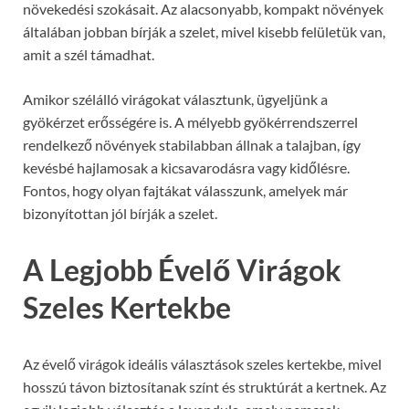
növekedési szokásait. Az alacsonyabb, kompakt növények
általában jobban bírják a szelet, mivel kisebb felületük van,
amit a szél támadhat.
Amikor szélálló virágokat választunk, ügyeljünk a
gyökérzet erősségére is. A mélyebb gyökérrendszerrel
rendelkező növények stabilabban állnak a talajban, így
kevésbé hajlamosak a kicsavarodásra vagy kidőlésre.
Fontos, hogy olyan fajtákat válasszunk, amelyek már
bizonyítottan jól bírják a szelet.
A Legjobb Évelő Virágok
Szeles Kertekbe
Az évelő virágok ideális választások szeles kertekbe, mivel
hosszú távon biztosítanak színt és struktúrát a kertnek. Az