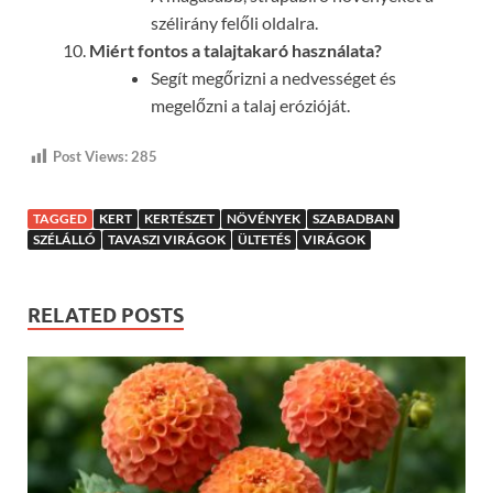
szélirány felőli oldalra.
Miért fontos a talajtakaró használata?
Segít megőrizni a nedvességet és
megelőzni a talaj erózióját.
Post Views:
285
TAGGED
KERT
KERTÉSZET
NÖVÉNYEK
SZABADBAN
SZÉLÁLLÓ
TAVASZI VIRÁGOK
ÜLTETÉS
VIRÁGOK
RELATED POSTS