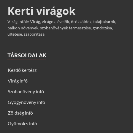
Kerti virágok
Virág infók: Virág, virágok, évelők, örökzöldek, talajtakarók,
balkon növények, szobanövények termesztése, gondozása,
ültetése, szaporítása
TÁRSOLDALAK
Kezdő kertész
Virág infó
Szobanövény infó
Gyógynövény infó
Zöldség infó
Gyümölcs infó