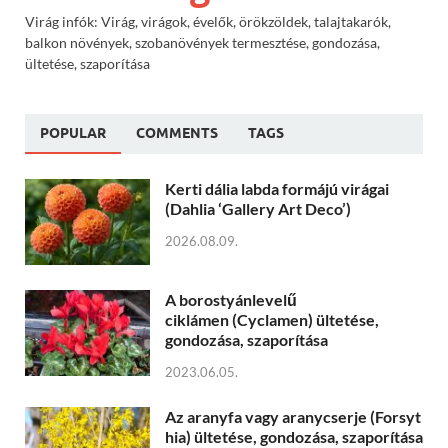
Virág infók: Virág, virágok, évelők, örökzöldek, talajtakarók,
balkon növények, szobanövények termesztése, gondozása,
ültetése, szaporítása
POPULAR
COMMENTS
TAGS
Kerti dália labda formájú virágai
(Dahlia ‘Gallery Art Deco’)
2026.08.09.
A borostyánlevelű
ciklámen (Cyclamen) ültetése,
gondozása, szaporítása
2023.06.05.
Az aranyfa vagy aranycserje (Forsyt
hia) ültetése, gondozása, szaporítása