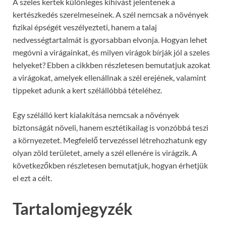
A szeles kertek különleges kihívást jelentenek a
kertészkedés szerelmeseinek. A szél nemcsak a növények
fizikai épségét veszélyezteti, hanem a talaj
nedvességtartalmát is gyorsabban elvonja. Hogyan lehet
megóvni a virágainkat, és milyen virágok bírják jól a szeles
helyeket? Ebben a cikkben részletesen bemutatjuk azokat
a virágokat, amelyek ellenállnak a szél erejének, valamint
tippeket adunk a kert szélállóbbá tételéhez.
Egy szélálló kert kialakítása nemcsak a növények
biztonságát növeli, hanem esztétikailag is vonzóbbá teszi
a környezetet. Megfelelő tervezéssel létrehozhatunk egy
olyan zöld területet, amely a szél ellenére is virágzik. A
következőkben részletesen bemutatjuk, hogyan érhetjük
el ezt a célt.
Tartalomjegyzék