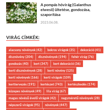
A pompás hóvirág (Galanthus
elwesii) ültetése, gondozása,
szaporítása
2023.06.08.
VIRÁG CÍMKÉK:
alacsony növények
(42)
bokros virágok
(35)
dekoráció
(41)
dísznövény
(204)
dísznövények
(194)
fehér virág
(76)
gondozás
(40)
kert
(347)
kert dekoráció
(36)
kerti dísznövények
(28)
kerti növény
(125)
kerti növények
(166)
kerti virágok
(109)
kerttervezés
(191)
kertészet
(743)
kertészkedés
(174)
közepes növények
(49)
lila virág
(67)
magas növésű évelő virágok
(42)
nagyméretű növények
(28)
népszerű virágok
(95)
növények
(447)