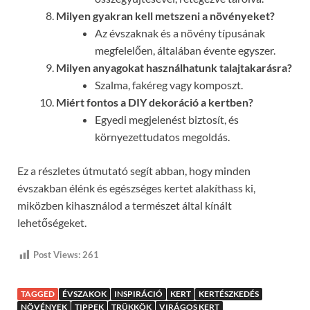
Milyen gyakran kell metszeni a növényeket?
Az évszaknak és a növény típusának
megfelelően, általában évente egyszer.
Milyen anyagokat használhatunk talajtakarásra?
Szalma, fakéreg vagy komposzt.
Miért fontos a DIY dekoráció a kertben?
Egyedi megjelenést biztosít, és
környezettudatos megoldás.
Ez a részletes útmutató segít abban, hogy minden
évszakban élénk és egészséges kertet alakíthass ki,
miközben kihasználod a természet által kínált
lehetőségeket.
Post Views:
261
TAGGED
ÉVSZAKOK
INSPIRÁCIÓ
KERT
KERTÉSZKEDÉS
NÖVÉNYEK
TIPPEK
TRÜKKÖK
VIRÁGOS KERT