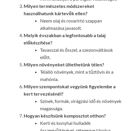
Milyen természetes módszereket
használhatunk kártevők ellen?
Neem olaj és rovarirtó szappan
alkalmazása javasolt.
Melyik évszakban a legfontosabb a talaj
előkészítése?
Tavasszal és ősszel, a szezonváltások
előtt.
Milyen növényeket ültethetünk télen?
Télálló növények, mint a tűztövis és a
mahónia.
Milyen szempontokat vegyünk figyelembe a
kert tervezésénél?
Színek, formák, virágzási idő és növények
magassága.
Hogyan készítsünk komposztot otthon?
Kerti és konyhai hulladék
összegyűjtésével, rétegezve tárolva.