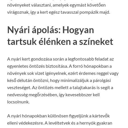
növényeket választani, amelyek egymást követően
virágoznak, így a kert egész tavasszal pompázik majd.
Nyári ápolás: Hogyan
tartsuk élénken a színeket
A nyári kert gondozása során a legfontosabb feladat az
egyenletes öntözés biztosítása. A forró hónapokban a
növények sok vizet igényelnek, ezért érdemes reggel vagy
késő délután öntözni, hogy minimalizáljuk a párolgási
veszteséget. Az öntözés mellett a talajtakarás is segít a
nedvesség megőrzésében, így kevesebbszer kell
locsolnunk.
A nyári hónapokban különösen figyeljünk a kártevők
elleni védekezésre. A levéltetvek és a hernyók gyakran