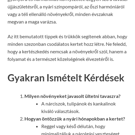
újjászületésről, a nyári színpompáról, az őszi harmóniáról
vagy a téli ellenálló növényekről, minden évszaknak
megvan a maga varázsa.
Az itt bemutatott tippek és trükkök segítenek abban, hogy
minden szezonban csodálatos kertet hozz létre. Ne feledd,
hogy a kertészkedés nemcsak a növényekről szól, hanem a
folyamat és a természet közelségének élvezetéről is.
Gyakran Ismételt Kérdések
Milyen növényeket javasolt ültetni tavaszra?
A nárciszok, tulipánok és kankalinok
kiváló választások.
Hogyan öntözzük a nyári hónapokban a kertet?
Reggel vagy késő délután, hogy
minimalizáljuk a párolgási veszteséget.