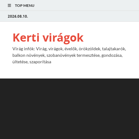
TOP MENU
2026.08.10.
Kerti virágok
Virág infók: Virág, virágok, évelők, örökzöldek, talajtakarók,
balkon növények, szobanövények termesztése, gondozása,
ültetése, szaporítása