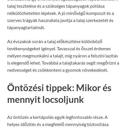
talaj tesztelése és a szükséges tápanyagok pótlása
nélkülözhetetlen lépések. A jó minőségű komposzt és a
szerves trágyák használata javítja a talaj szerkezetét és
tápanyagtartalmát.
Az évszakok során a talaj előkészítése különböző
tevékenységeket igényel. Tavasszal és ősszel érdemes
mélyen megmunkálni a talajt, míg nyáron a felszíni lazítás
is elegendő lehet. Továbbá a talajtakarás segít megőrizni a
nedvességet és csökkenteni a gyomok növekedését.
Öntözési tippek: Mikor és
mennyit locsoljunk
Az öntözés a kertápolás egyik legfontosabb része. A
helyes időzítés és a megfelelő mennyiség biztosítása