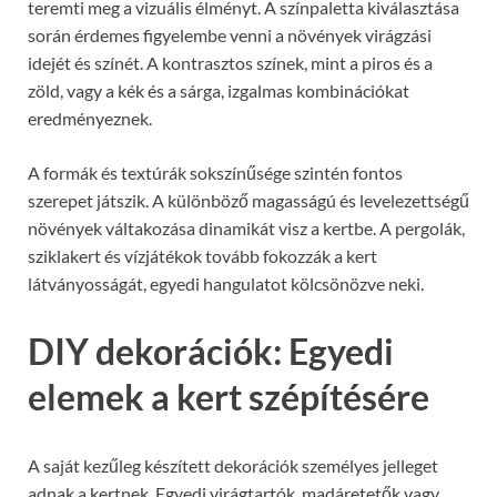
teremti meg a vizuális élményt. A színpaletta kiválasztása
során érdemes figyelembe venni a növények virágzási
idejét és színét. A kontrasztos színek, mint a piros és a
zöld, vagy a kék és a sárga, izgalmas kombinációkat
eredményeznek.
A formák és textúrák sokszínűsége szintén fontos
szerepet játszik. A különböző magasságú és levelezettségű
növények váltakozása dinamikát visz a kertbe. A pergolák,
sziklakert és vízjátékok tovább fokozzák a kert
látványosságát, egyedi hangulatot kölcsönözve neki.
DIY dekorációk: Egyedi
elemek a kert szépítésére
A saját kezűleg készített dekorációk személyes jelleget
adnak a kertnek. Egyedi virágtartók, madáretetők vagy