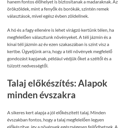
hanem fontos élőhelyet is biztosítanak a madaraknak. Az
örökzöldek, mint a fenyők és borókák, szintén remek
választások, mivel egész évben zöldellnek.
A hó és a fagy ellenére is lehet virágzó kertünk télen, ha
megfelelően választunk növényeket. A téli jázmin és a
kínai téli jázmin az év ezen szakaszában is színt visz a
kertbe. Ügyeljünk arra, hogy a téli növények megfelelő
gondozást kapjanak, például védjük őket a széltől és a
túlzott nedvességtől.
Talaj előkészítés: Alapok
minden évszakra
A sikeres kert alapja a jól előkészített talaj. Minden
évszakban fontos, hogy a talaj megfelelően legyen
előkészítve, így a növények egészségesen fejlődhetnek. A