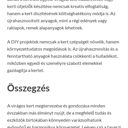
kerti útjelzők készítése nemcsak kreatív elfoglaltság,
hanem a kert díszítésének költséghatékony módja is. Az
újrahasznosított anyagok, mint a régi edények vagy
raklapok, remek alapanyagok lehetnek.
A DIY projektek nemcsak a kert szépségét növelik, hanem
környezettudatos megoldások is. Az újrahasznosítás és a
fenntartható anyagok használata csökkenti a hulladékot,
miközben egyedi és személyre szabott elemekkel
gazdagítja a kertet.
Összegzés
A virágos kert megtervezése és gondozása minden
évszakban más élményt nyújt, de a megfelelő tudás és
eszközök birtokában könnyedén varázsolhatunk
gyönyörű és harmonikus környezetet. Legyen szó a tavaszi