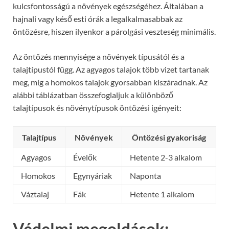
kulcsfontosságú a növények egészségéhez. Általában a
hajnali vagy késő esti órák a legalkalmasabbak az
öntözésre, hiszen ilyenkor a párolgási veszteség minimális.
Az öntözés mennyisége a növények típusától és a
talajtípustól függ. Az agyagos talajok több vizet tartanak
meg, míg a homokos talajok gyorsabban kiszáradnak. Az
alábbi táblázatban összefoglaljuk a különböző
talajtípusok és növénytípusok öntözési igényeit:
Talajtípus
Növények
Öntözési gyakoriság
Agyagos
Évelők
Hetente 2-3 alkalom
Homokos
Egynyáriak
Naponta
Váztalaj
Fák
Hetente 1 alkalom
Védelmi megoldások: