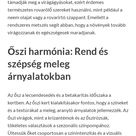
támadják meg a virágágyásokat, ezért érdemes
természetes rovarölő szereket használni, mint például a
neem olajat vagy a rovarirtó szappant. Emellett a
rendszeres metszés segít abban, hogy a növények tovább
virágozzanak és egészségesek maradjanak.
Őszi harmónia: Rend és
szépség meleg
árnyalatokban
Az ősz a lecsendesedés és a betakarítás időszaka a
kertben. Az őszi kert kialakításakor fontos, hogy a színeket
és a textúrákat a meleg, aranyló árnyalatok jellemezzék. Az
őszi virágok, mint a krizantémok és az őszirózsák,
tökéletes választások a szezonális színpompához.
Ültessük őket csoportosan a színintenzitás és a vizuális