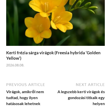
Kerti frézia sárga virágok (Freesia hybrida ‘Golden
Yellow’)
2026.08.08.
PREVIOUS ARTICLE
NEXT ARTICLE
Virágok, amikről nem
A legszebb kerti virágok és
tudtad, hogy ilyen
gondozási titkaik egy
hatásosak lehetnek
helyen