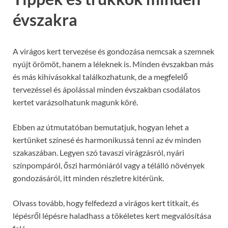
évszakra
A virágos kert tervezése és gondozása nemcsak a szemnek
nyújt örömöt, hanem a léleknek is. Minden évszakban más
és más kihívásokkal találkozhatunk, de a megfelelő
tervezéssel és ápolással minden évszakban csodálatos
kertet varázsolhatunk magunk köré.
Ebben az útmutatóban bemutatjuk, hogyan lehet a
kertünket színesé és harmonikussá tenni az év minden
szakaszában. Legyen szó tavaszi virágzásról, nyári
színpompáról, őszi harmóniáról vagy a télálló növények
gondozásáról, itt minden részletre kitérünk.
Olvass tovább, hogy felfedezd a virágos kert titkait, és
lépésről lépésre haladhass a tökéletes kert megvalósítása