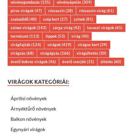
növénygondozás
(135)
növényápolás
(309)
piros virágok
(47)
rózsaszín
(28)
rózsaszín virág
(61)
szabadidő
(40)
szép kert
(27)
színek
(81)
színes virágok
(143)
sárga virág
(42)
tavaszi virágok
(65)
természet
(113)
tippek
(53)
virág
(40)
virágfajták
(124)
virágok
(419)
virágos kert
(39)
virágzás
(68)
virágágyás
(166)
virágültetés
(30)
évelő bokros virágok
(46)
évelő cserjék
(31)
ültetés
(60)
VIRÁGOK KATEGÓRIÁI:
Áprilisi növények
Árnyéktűrő növények
Balkon növények
Egynyári virágok