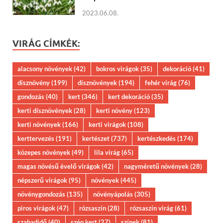
2023.06.08.
VIRÁG CÍMKÉK:
alacsony növények
(42)
bokros virágok
(35)
dekoráció
(41)
dísznövény
(199)
dísznövények
(194)
fehér virág
(76)
gondozás
(40)
kert
(346)
kert dekoráció
(35)
kerti dísznövények
(28)
kerti növény
(123)
kerti növények
(166)
kerti virágok
(108)
kerttervezés
(191)
kertészet
(737)
kertészkedés
(174)
közepes növények
(49)
lila virág
(65)
magas növésű évelő virágok
(42)
nagyméretű növények
(28)
népszerű virágok
(95)
növények
(445)
növénygondozás
(135)
növényápolás
(305)
piros virágok
(47)
rózsaszín
(28)
rózsaszín virág
(61)
szabadidő
(40)
szép kert
(27)
színek
(81)