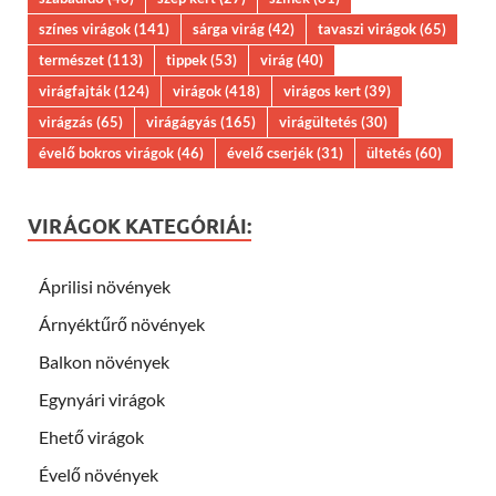
színes virágok
(141)
sárga virág
(42)
tavaszi virágok
(65)
természet
(113)
tippek
(53)
virág
(40)
virágfajták
(124)
virágok
(418)
virágos kert
(39)
virágzás
(65)
virágágyás
(165)
virágültetés
(30)
évelő bokros virágok
(46)
évelő cserjék
(31)
ültetés
(60)
VIRÁGOK KATEGÓRIÁI:
Áprilisi növények
Árnyéktűrő növények
Balkon növények
Egynyári virágok
Ehető virágok
Évelő növények