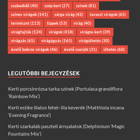
szabadidő
(40)
szép kert
(27)
színek
(81)
színes virágok
(141)
sárga virág
(42)
tavaszi virágok
(65)
természet
(113)
tippek
(53)
virág
(40)
virágfajták
(124)
virágok
(418)
virágos kert
(39)
virágzás
(65)
virágágyás
(165)
virágültetés
(30)
évelő bokros virágok
(46)
évelő cserjék
(31)
ültetés
(60)
LEGUTÓBBI BEJEGYZÉSEK
Kerti porcsinrózsa tarka színek (Portulaca grandiflora
‘Rainbow Mix’)
Kerti estike illatos fehér-lila keverék (Matthiola incana
‘Evening Fragrance’)
Kerti szarkaláb pasztell árnyalatok (Delphinium ‘Magic
Fountains Mix’)