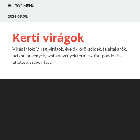
TOP MENU
2026.08.08.
Kerti virágok
Virág infók: Virág, virágok, évelők, örökzöldek, talajtakarók,
balkon növények, szobanövények termesztése, gondozása,
ültetése, szaporítása