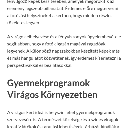
lenyűgöző képek készítésében, amelyek megörökítik az
esemény legszebb pillanatait. Érdemes előre megtervezni
a fotózási helyszíneket a kertben, hogy minden részlet
tökéletes legyen.
A virágok elhelyezése és a fényviszonyok figyelembevétele
segít abban, hogy a fotók igazán magával ragadóak
legyenek. A különböző napszakokban készített képek más
és más hangulatot közvetítenek, így érdemes kísérletezni a
perspektívákkal és beállításokkal.
Gyermekprogramok
Virágos Környezetben
A virágos kert ideális helyszín lehet gyermekprogramok
szervezésére is. A természet közelsége és a színes virágok
kreatív játékok és tanulási lehetőségek tárházát kínálják a