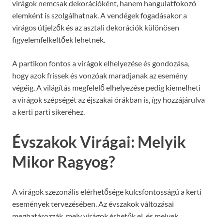
virágok nemcsak dekorációként, hanem hangulatfokozó
elemként is szolgálhatnak. A vendégek fogadásakor a
virágos útjelzők és az asztali dekorációk különösen
figyelemfelkeltőek lehetnek.
A partikon fontos a virágok elhelyezése és gondozása,
hogy azok frissek és vonzóak maradjanak az esemény
végéig. A világítás megfelelő elhelyezése pedig kiemelheti
a virágok szépségét az éjszakai órákban is, így hozzájárulva
a kerti parti sikeréhez.
Évszakok Virágai: Melyik
Mikor Ragyog?
A virágok szezonális elérhetősége kulcsfontosságú a kerti
események tervezésében. Az évszakok változásai
meghatározzák, mely virágok érhetők el, és melyek