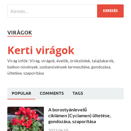
VIRÁGOK
Kerti virágok
Virág infók: Virág, virágok, évelők, örökzöldek, talajtakarók,
balkon növények, szobanövények termesztése, gondozása,
ültetése, szaporítása
POPULAR
COMMENTS
TAGS
A borostyánlevelű
ciklámen (Cyclamen) ültetése,
gondozása, szaporítása
2023.06.05.