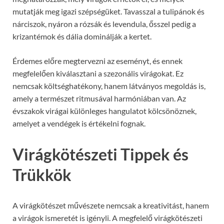
mutatják meg igazi szépségüket. Tavasszal a tulipánok és
nárciszok, nyáron a rózsák és levendula, ősszel pedig a
krizantémok és dália dominálják a kertet.
Érdemes előre megtervezni az eseményt, és ennek
megfelelően kiválasztani a szezonális virágokat. Ez
nemcsak költséghatékony, hanem látványos megoldás is,
amely a természet ritmusával harmóniában van. Az
évszakok virágai különleges hangulatot kölcsönöznek,
amelyet a vendégek is értékelni fognak.
Virágkötészeti Tippek és
Trükkök
A virágkötészet művészete nemcsak a kreativitást, hanem
a virágok ismeretét is igényli. A megfelelő virágkötészeti