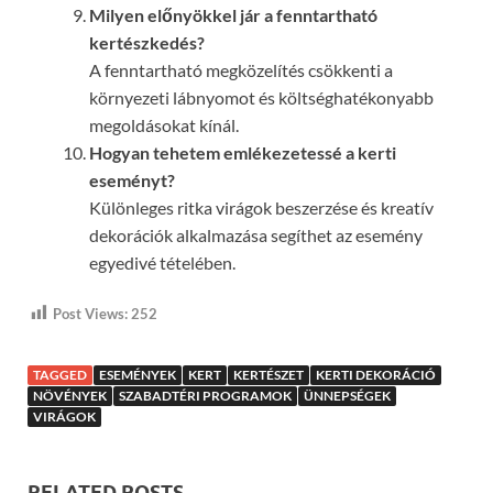
Milyen előnyökkel jár a fenntartható
kertészkedés?
A fenntartható megközelítés csökkenti a
környezeti lábnyomot és költséghatékonyabb
megoldásokat kínál.
Hogyan tehetem emlékezetessé a kerti
eseményt?
Különleges ritka virágok beszerzése és kreatív
dekorációk alkalmazása segíthet az esemény
egyedivé tételében.
Post Views:
252
TAGGED
ESEMÉNYEK
KERT
KERTÉSZET
KERTI DEKORÁCIÓ
NÖVÉNYEK
SZABADTÉRI PROGRAMOK
ÜNNEPSÉGEK
VIRÁGOK
RELATED POSTS