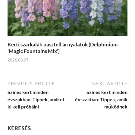
Kerti szarkaláb pasztell árnyalatok (Delphinium
‘Magic Fountains Mix’)
2026.08.07.
PREVIOUS ARTICLE
NEXT ARTICLE
Színes kert minden
Színes kert minden
évszakban: Tippek, amiket
évszakban: Tippek, amik
ki kell próbálni
működnek
KERESÉS