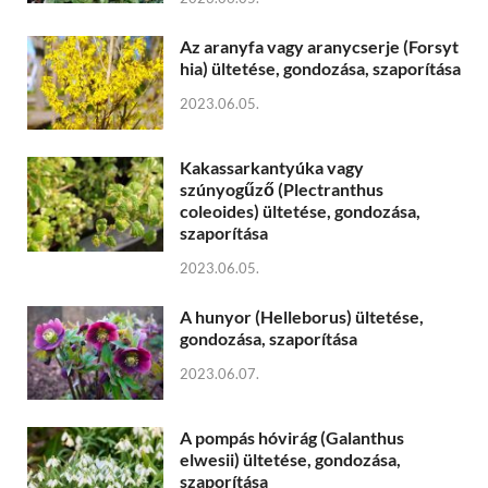
Az aranyfa vagy aranycserje (Forsyt
hia) ültetése, gondozása, szaporítása
2023.06.05.
Kakassarkantyúka vagy
szúnyogűző (Plectranthus
coleoides) ültetése, gondozása,
szaporítása
2023.06.05.
A hunyor (Helleborus) ültetése,
gondozása, szaporítása
2023.06.07.
A pompás hóvirág (Galanthus
elwesii) ültetése, gondozása,
szaporítása