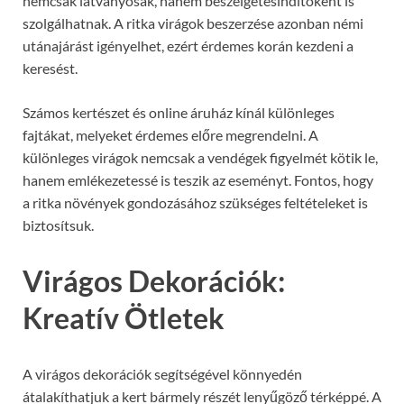
nemcsak látványosak, hanem beszélgetésindítóként is
szolgálhatnak. A ritka virágok beszerzése azonban némi
utánajárást igényelhet, ezért érdemes korán kezdeni a
keresést.
Számos kertészet és online áruház kínál különleges
fajtákat, melyeket érdemes előre megrendelni. A
különleges virágok nemcsak a vendégek figyelmét kötik le,
hanem emlékezetessé is teszik az eseményt. Fontos, hogy
a ritka növények gondozásához szükséges feltételeket is
biztosítsuk.
Virágos Dekorációk:
Kreatív Ötletek
A virágos dekorációk segítségével könnyedén
átalakíthatjuk a kert bármely részét lenyűgöző térképpé. A