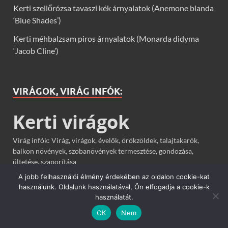
Kerti szellőrózsa tavaszi kék árnyalatok (Anemone blanda
‘Blue Shades’)
Kerti méhbalzsam piros árnyalatok (Monarda didyma
‘Jacob Cline’)
VIRÁGOK, VIRÁG INFÓK:
Kerti virágok
Virág infók: Virág, virágok, évelők, örökzöldek, talajtakarók,
balkon növények, szobanövények termesztése, gondozása,
ültetése, szaporítása
A jobb felhasználói élmény érdekében az oldalon cookie-kat
használunk. Oldalunk használatával, Ön elfogadja a cookie-k
TÁRSOLDALAK
használatát.
OK
Nem
Kezdő kertész