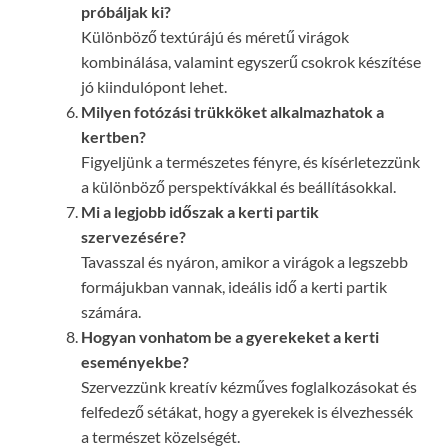
próbáljak ki?
Különböző textúrájú és méretű virágok
kombinálása, valamint egyszerű csokrok készítése
jó kiindulópont lehet.
Milyen fotózási trükköket alkalmazhatok a
kertben?
Figyeljünk a természetes fényre, és kísérletezzünk
a különböző perspektívákkal és beállításokkal.
Mi a legjobb időszak a kerti partik
szervezésére?
Tavasszal és nyáron, amikor a virágok a legszebb
formájukban vannak, ideális idő a kerti partik
számára.
Hogyan vonhatom be a gyerekeket a kerti
eseményekbe?
Szervezzünk kreatív kézműves foglalkozásokat és
felfedező sétákat, hogy a gyerekek is élvezhessék
a természet közelségét.