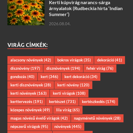
Kerti kúpvirág narancs-sárga
árnyalatok (Rudbeckia hirta ‘Indian
Summer’)
2026.08.04.
VIRÁG CÍMKÉK:
alacsony növények
(42)
bokros virágok
(35)
dekoráció
(41)
dísznövény
(197)
dísznövények
(194)
fehér virág
(76)
gondozás
(40)
kert
(346)
kert dekoráció
(34)
kerti dísznövények
(28)
kerti növény
(120)
kerti növények
(163)
kerti virágok
(108)
kerttervezés
(191)
kertészet
(731)
kertészkedés
(174)
közepes növények
(49)
lila virág
(65)
magas növésű évelő virágok
(42)
nagyméretű növények
(28)
népszerű virágok
(95)
növények
(445)