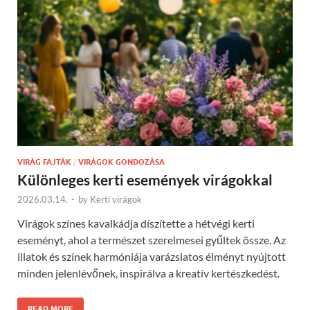
VIRÁG FAJTÁK
/
VIRÁGOK GONDOZÁSA
Különleges kerti események virágokkal
2026.03.14.
-
by
Kerti virágok
Virágok színes kavalkádja díszítette a hétvégi kerti
eseményt, ahol a természet szerelmesei gyűltek össze. Az
illatok és színek harmóniája varázslatos élményt nyújtott
minden jelenlévőnek, inspirálva a kreatív kertészkedést.
READ MORE