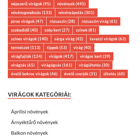
népszerű virágok
(95)
növények
(445)
növénygondozás
(133)
növényápolás
(301)
piros virágok
(47)
rózsaszín
(28)
rózsaszín virág
(61)
szabadidő
(40)
szép kert
(27)
színek
(81)
színes virágok
(140)
sárga virág
(42)
tavaszi virágok
(63)
természet
(113)
tippek
(53)
virág
(40)
virágfajták
(124)
virágok
(417)
virágos kert
(39)
virágzás
(65)
virágágyás
(161)
virágültetés
(30)
évelő bokros virágok
(46)
évelő cserjék
(31)
ültetés
(60)
VIRÁGOK KATEGÓRIÁI:
Áprilisi növények
Árnyéktűrő növények
Balkon növények