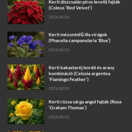
Kerti díszcsalán piros levelű fajták
(Coleus ‘Red Velvet’)
2026.08.06.
Kerti mézontófű lila virágok
(Phacelia campanularia ‘Blue’)
2026.08.05.
Kerti kakastaréj bordó és arany
kombináció (Celosia argentea
‘Flamingo Feather’)
2026.08.05.
Kerti rózsa sárga angol fajták (Rosa
‘Graham Thomas’)
2026.08.05.