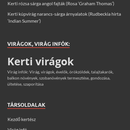
Kerti rózsa sárga angol fajták (Rosa ‘Graham Thomas’)
Kerti kúpvirág narancs-sárga árnyalatok (Rudbeckia hirta
‘Indian Summer’)
VIRÁGOK, VIRÁG INFÓK:
Kerti virágok
Virág infók: Virág, virágok, évelők, örökzöldek, talajtakarók,
balkon növények, szobanövények termesztése, gondozása,
ültetése, szaporítása
TÁRSOLDALAK
Kezdő kertész
Virág infó