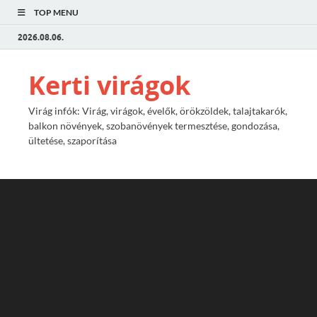
TOP MENU
2026.08.06.
Kerti virágok
Virág infók: Virág, virágok, évelők, örökzöldek, talajtakarók,
balkon növények, szobanövények termesztése, gondozása,
ültetése, szaporítása