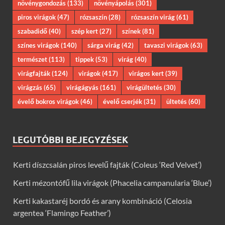
növénygondozás
(133)
növényápolás
(301)
piros virágok
(47)
rózsaszín
(28)
rózsaszín virág
(61)
szabadidő
(40)
szép kert
(27)
színek
(81)
színes virágok
(140)
sárga virág
(42)
tavaszi virágok
(63)
természet
(113)
tippek
(53)
virág
(40)
virágfajták
(124)
virágok
(417)
virágos kert
(39)
virágzás
(65)
virágágyás
(161)
virágültetés
(30)
évelő bokros virágok
(46)
évelő cserjék
(31)
ültetés
(60)
LEGUTÓBBI BEJEGYZÉSEK
Kerti díszcsalán piros levelű fajták (Coleus ‘Red Velvet’)
Kerti mézontófű lila virágok (Phacelia campanularia ‘Blue’)
Kerti kakastaréj bordó és arany kombináció (Celosia
argentea ‘Flamingo Feather’)