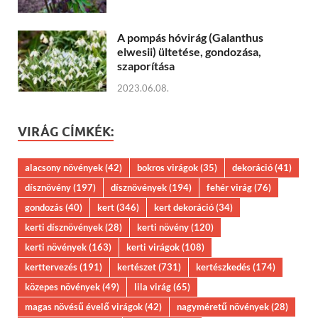
A pompás hóvirág (Galanthus
elwesii) ültetése, gondozása,
szaporítása
2023.06.08.
VIRÁG CÍMKÉK:
alacsony növények
(42)
bokros virágok
(35)
dekoráció
(41)
dísznövény
(197)
dísznövények
(194)
fehér virág
(76)
gondozás
(40)
kert
(346)
kert dekoráció
(34)
kerti dísznövények
(28)
kerti növény
(120)
kerti növények
(163)
kerti virágok
(108)
kerttervezés
(191)
kertészet
(731)
kertészkedés
(174)
közepes növények
(49)
lila virág
(65)
magas növésű évelő virágok
(42)
nagyméretű növények
(28)