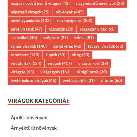
magas növésű évelő virágok
(42)
nagyméretű növények
(28)
népszerű virágok
(95)
növények
(445)
növénygondozás
(133)
növényápolás
(302)
piros virágok
(47)
rózsaszín
(28)
rózsaszín virág
(61)
szabadidő
(40)
szép kert
(27)
színek
(81)
színes virágok
(140)
sárga virág
(42)
tavaszi virágok
(63)
természet
(113)
tippek
(53)
virág
(40)
virágfajták
(124)
virágok
(417)
virágos kert
(39)
virágzás
(65)
virágágyás
(161)
virágültetés
(30)
évelő bokros virágok
(46)
évelő cserjék
(31)
ültetés
(60)
VIRÁGOK KATEGÓRIÁI:
Áprilisi növények
Árnyéktűrő növények