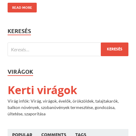
READ MORE
KERESÉS
VIRÁGOK
Kerti virágok
Virág infók: Virág, virágok, évelők, örökzöldek, talajtakarók,
balkon növények, szobanövények termesztése, gondozása,
ültetése, szaporítása
POPULAR
COMMENTS
TAGS