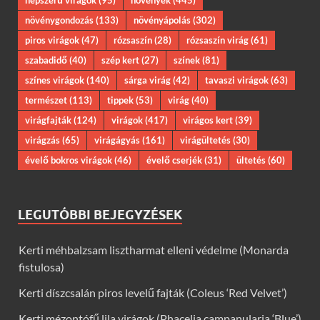
növénygondozás
(133)
növényápolás
(302)
piros virágok
(47)
rózsaszín
(28)
rózsaszín virág
(61)
szabadidő
(40)
szép kert
(27)
színek
(81)
színes virágok
(140)
sárga virág
(42)
tavaszi virágok
(63)
természet
(113)
tippek
(53)
virág
(40)
virágfajták
(124)
virágok
(417)
virágos kert
(39)
virágzás
(65)
virágágyás
(161)
virágültetés
(30)
évelő bokros virágok
(46)
évelő cserjék
(31)
ültetés
(60)
LEGUTÓBBI BEJEGYZÉSEK
Kerti méhbalzsam lisztharmat elleni védelme (Monarda
fistulosa)
Kerti díszcsalán piros levelű fajták (Coleus ‘Red Velvet’)
Kerti mézontófű lila virágok (Phacelia campanularia ‘Blue’)