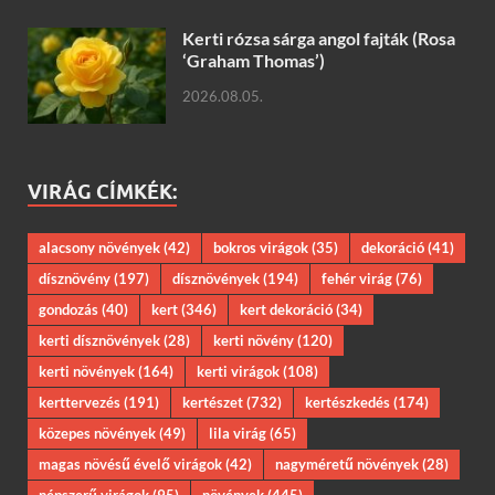
Kerti rózsa sárga angol fajták (Rosa
‘Graham Thomas’)
2026.08.05.
VIRÁG CÍMKÉK:
alacsony növények
(42)
bokros virágok
(35)
dekoráció
(41)
dísznövény
(197)
dísznövények
(194)
fehér virág
(76)
gondozás
(40)
kert
(346)
kert dekoráció
(34)
kerti dísznövények
(28)
kerti növény
(120)
kerti növények
(164)
kerti virágok
(108)
kerttervezés
(191)
kertészet
(732)
kertészkedés
(174)
közepes növények
(49)
lila virág
(65)
magas növésű évelő virágok
(42)
nagyméretű növények
(28)
népszerű virágok
(95)
növények
(445)