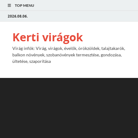
TOP MENU
2026.08.06.
Kerti virágok
Virág infók: Virág, virágok, évelők, örökzöldek, talajtakarók,
balkon növények, szobanövények termesztése, gondozása,
ültetése, szaporítása