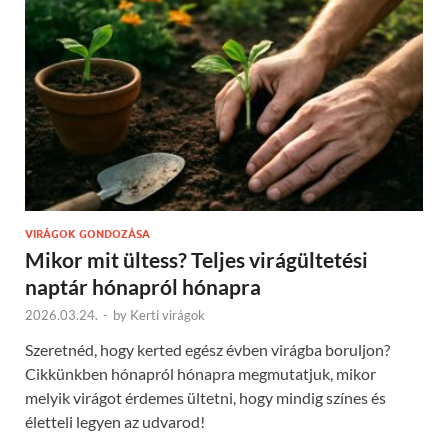
VIRÁGOK GONDOZÁSA
Mikor mit ültess? Teljes virágültetési
naptár hónapról hónapra
2026.03.24.
-
by
Kerti virágok
Szeretnéd, hogy kerted egész évben virágba boruljon?
Cikkünkben hónapról hónapra megmutatjuk, mikor
melyik virágot érdemes ültetni, hogy mindig színes és
életteli legyen az udvarod!