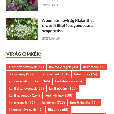
2023.06.07.
A pompás hóvirág (Galanthus
elwesii) ültetése, gondozása,
szaporítása
2023.06.08.
VIRÁG CÍMKÉK:
alacsony növények
(42)
bokros virágok
(35)
dekoráció
(41)
dísznövény
(197)
dísznövények
(194)
fehér virág
(76)
gondozás
(40)
kert
(346)
kert dekoráció
(34)
kerti dísznövények
(28)
kerti növény
(120)
kerti növények
(164)
kerti virágok
(108)
kerttervezés
(191)
kertészet
(732)
kertészkedés
(174)
közepes növények
(49)
lila virág
(65)