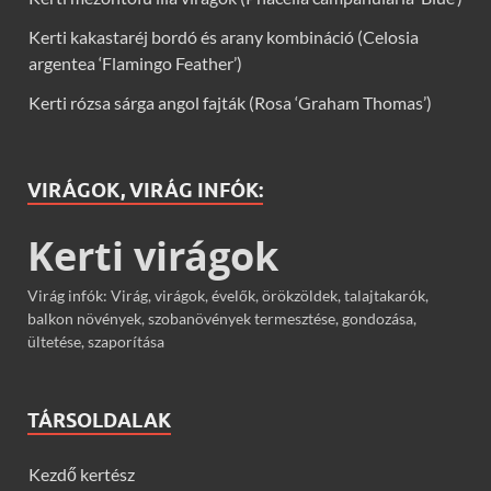
Kerti kakastaréj bordó és arany kombináció (Celosia
argentea ‘Flamingo Feather’)
Kerti rózsa sárga angol fajták (Rosa ‘Graham Thomas’)
VIRÁGOK, VIRÁG INFÓK:
Kerti virágok
Virág infók: Virág, virágok, évelők, örökzöldek, talajtakarók,
balkon növények, szobanövények termesztése, gondozása,
ültetése, szaporítása
TÁRSOLDALAK
Kezdő kertész