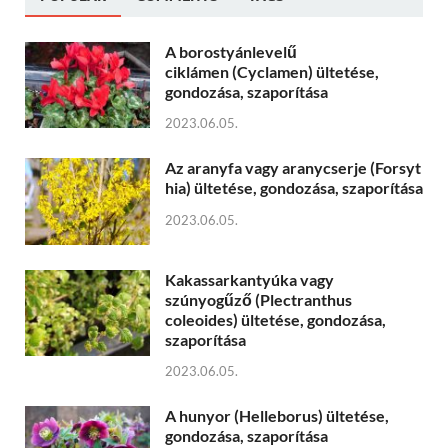
A borostyánlevelű
ciklámen (Cyclamen) ültetése,
gondozása, szaporítása
2023.06.05.
Az aranyfa vagy aranycserje (Forsyt
hia) ültetése, gondozása, szaporítása
2023.06.05.
Kakassarkantyúka vagy
szúnyogűző (Plectranthus
coleoides) ültetése, gondozása,
szaporítása
2023.06.05.
A hunyor (Helleborus) ültetése,
gondozása, szaporítása