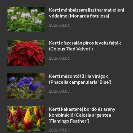
Kerti méhbalzsam lisztharmat elleni
védelme (Monarda fistulosa)
2026.08.06.
Kerti díszcsalán piros levelű fajták
(Coleus ‘Red Velvet’)
2026.08.06.
Kerti mézontófű lila virágok
(Phacelia campanularia ‘Blue’)
2026.08.05.
Kerti kakastaréj bordó és arany
kombináció (Celosia argentea
‘Flamingo Feather’)
2026.08.05.