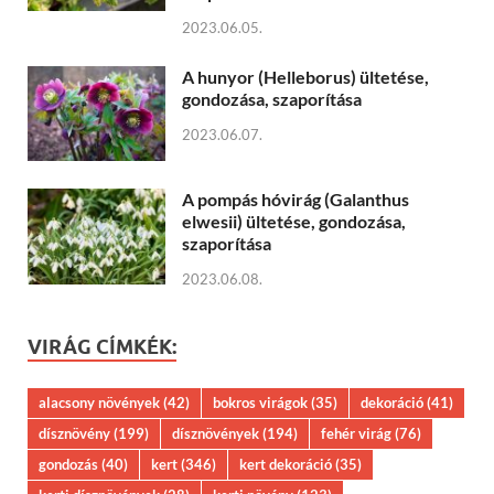
2023.06.05.
A hunyor (Helleborus) ültetése,
gondozása, szaporítása
2023.06.07.
A pompás hóvirág (Galanthus
elwesii) ültetése, gondozása,
szaporítása
2023.06.08.
VIRÁG CÍMKÉK:
alacsony növények
(42)
bokros virágok
(35)
dekoráció
(41)
dísznövény
(199)
dísznövények
(194)
fehér virág
(76)
gondozás
(40)
kert
(346)
kert dekoráció
(35)