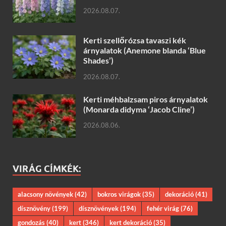
2026.08.07.
Kerti szellőrózsa tavaszi kék
árnyalatok (Anemone blanda ‘Blue
Shades’)
2026.08.07.
Kerti méhbalzsam piros árnyalatok
(Monarda didyma ‘Jacob Cline’)
2026.08.06.
VIRÁG CÍMKÉK:
alacsony növények
(42)
bokros virágok
(35)
dekoráció
(41)
dísznövény
(199)
dísznövények
(194)
fehér virág
(76)
gondozás
(40)
kert
(346)
kert dekoráció
(35)