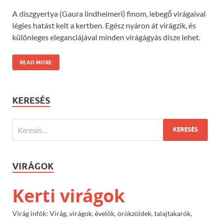
A díszgyertya (Gaura lindheimeri) finom, lebegő virágaival
légies hatást kelt a kertben. Egész nyáron át virágzik, és
különleges eleganciájával minden virágágyás dísze lehet.
READ MORE
KERESÉS
VIRÁGOK
Kerti virágok
Virág infók: Virág, virágok, évelők, örökzöldek, talajtakarók,