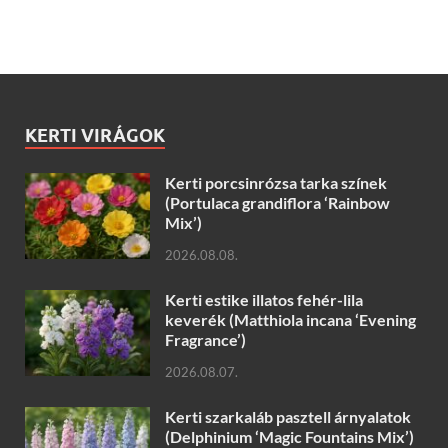
KERTI VIRÁGOK
Kerti porcsinrózsa tarka színek
(Portulaca grandiflora ‘Rainbow
Mix’)
2026.08.08.
Kerti estike illatos fehér-lila
keverék (Matthiola incana ‘Evening
Fragrance’)
2026.08.07.
Kerti szarkaláb pasztell árnyalatok
(Delphinium ‘Magic Fountains Mix’)