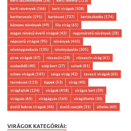
kerti dísznövények
(28)
kerti növény
(123)
kerti növények
(166)
kerti virágok
(108)
kerttervezés
(191)
kertészet
(737)
kertészkedés
(174)
közepes növények
(49)
lila virág
(65)
magas növésű évelő virágok
(42)
nagyméretű növények
(28)
népszerű virágok
(95)
növények
(445)
növénygondozás
(135)
növényápolás
(305)
piros virágok
(47)
rózsaszín
(28)
rózsaszín virág
(61)
szabadidő
(40)
szép kert
(27)
színek
(81)
színes virágok
(141)
sárga virág
(42)
tavaszi virágok
(65)
természet
(113)
tippek
(53)
virág
(40)
virágfajták
(124)
virágok
(418)
virágos kert
(39)
virágzás
(65)
virágágyás
(165)
virágültetés
(30)
évelő bokros virágok
(46)
évelő cserjék
(31)
ültetés
(60)
VIRÁGOK KATEGÓRIÁI: