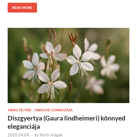
READ MORE
VIRÁG FAJTÁK
/
VIRÁGOK GONDOZÁSA
Díszgyertya (Gaura lindheimeri) könnyed
eleganciája
2026.04.04.
-
by
Kerti virágok