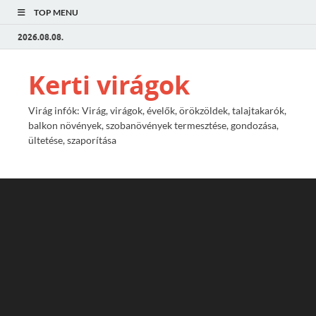
TOP MENU
2026.08.08.
Kerti virágok
Virág infók: Virág, virágok, évelők, örökzöldek, talajtakarók,
balkon növények, szobanövények termesztése, gondozása,
ültetése, szaporítása