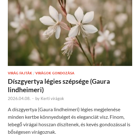
VIRÁG FAJTÁK
/
VIRÁGOK GONDOZÁSA
Díszgyertya légies szépsége (Gaura
lindheimeri)
2026.04.08.
-
by
Kerti virágok
A díszgyertya (Gaura lindheimeri) légies megjelenése
minden kertbe könnyedséget és eleganciát visz. Finom,
lebegő virágai hosszan díszítenek, és kevés gondozással is
bőségesen virágoznak.