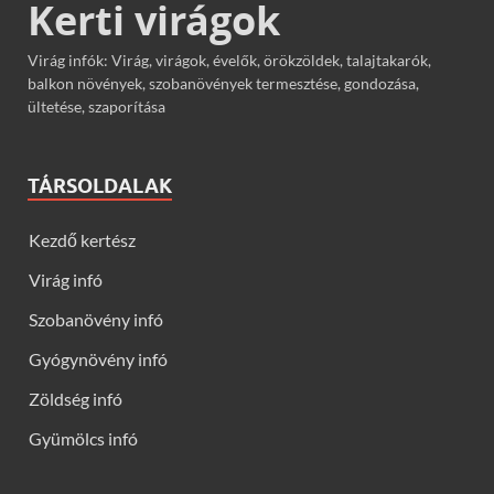
Kerti virágok
Virág infók: Virág, virágok, évelők, örökzöldek, talajtakarók,
balkon növények, szobanövények termesztése, gondozása,
ültetése, szaporítása
TÁRSOLDALAK
Kezdő kertész
Virág infó
Szobanövény infó
Gyógynövény infó
Zöldség infó
Gyümölcs infó