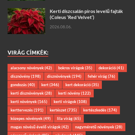
Kerti díszcsalán piros levelű fajták
(Coleus ‘Red Velvet’)
2026.08.06.
VIRÁG CÍMKÉK:
alacsony növények
(42)
bokros virágok
(35)
dekoráció
(41)
dísznövény
(198)
dísznövények
(194)
fehér virág
(76)
gondozás
(40)
kert
(346)
kert dekoráció
(35)
kerti dísznövények
(28)
kerti növény
(122)
kerti növények
(165)
kerti virágok
(108)
kerttervezés
(191)
kertészet
(735)
kertészkedés
(174)
közepes növények
(49)
lila virág
(65)
magas növésű évelő virágok
(42)
nagyméretű növények
(28)