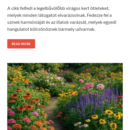
A cikk felfedi a legelbűvölőbb virágos kert ötleteket,
melyek minden látogatót elvarázsolnak. Fedezze fel a
színek harmóniáját és az illatok varázsát, melyek egyedi
hangulatot kölcsönöznek bármely udvarnak.
READ MORE