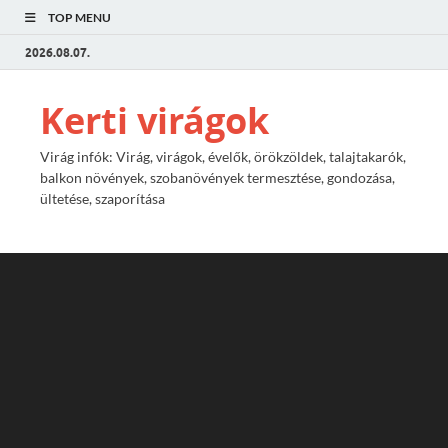
TOP MENU
2026.08.07.
Kerti virágok
Virág infók: Virág, virágok, évelők, örökzöldek, talajtakarók,
balkon növények, szobanövények termesztése, gondozása,
ültetése, szaporítása