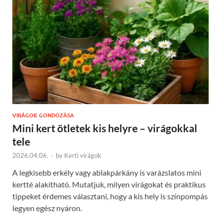
VIRÁGOK GONDOZÁSA
Mini kert ötletek kis helyre – virágokkal
tele
2026.04.06.
-
by
Kerti virágok
A legkisebb erkély vagy ablakpárkány is varázslatos mini
kertté alakítható. Mutatjuk, milyen virágokat és praktikus
tippeket érdemes választani, hogy a kis hely is színpompás
legyen egész nyáron.