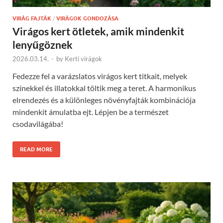
VIRÁG FAJTÁK
/
VIRÁGOK GONDOZÁSA
Virágos kert ötletek, amik mindenkit
lenyűgöznek
2026.03.14.
-
by
Kerti virágok
Fedezze fel a varázslatos virágos kert titkait, melyek
színekkel és illatokkal töltik meg a teret. A harmonikus
elrendezés és a különleges növényfajták kombinációja
mindenkit ámulatba ejt. Lépjen be a természet
csodavilágába!
READ MORE