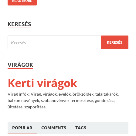
READ MORE
KERESÉS
VIRÁGOK
Kerti virágok
Virág infók: Virág, virágok, évelők, örökzöldek, talajtakarók,
balkon növények, szobanövények termesztése, gondozása,
ültetése, szaporítása
POPULAR
COMMENTS
TAGS