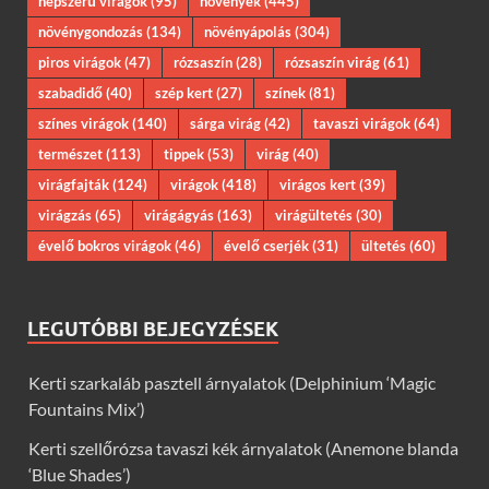
népszerű virágok
(95)
növények
(445)
növénygondozás
(134)
növényápolás
(304)
piros virágok
(47)
rózsaszín
(28)
rózsaszín virág
(61)
szabadidő
(40)
szép kert
(27)
színek
(81)
színes virágok
(140)
sárga virág
(42)
tavaszi virágok
(64)
természet
(113)
tippek
(53)
virág
(40)
virágfajták
(124)
virágok
(418)
virágos kert
(39)
virágzás
(65)
virágágyás
(163)
virágültetés
(30)
évelő bokros virágok
(46)
évelő cserjék
(31)
ültetés
(60)
LEGUTÓBBI BEJEGYZÉSEK
Kerti szarkaláb pasztell árnyalatok (Delphinium ‘Magic
Fountains Mix’)
Kerti szellőrózsa tavaszi kék árnyalatok (Anemone blanda
‘Blue Shades’)