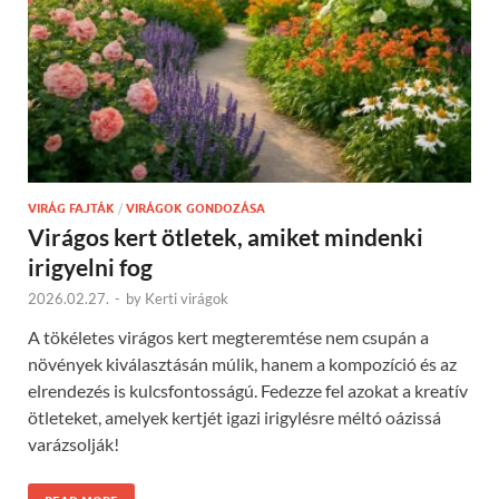
VIRÁG FAJTÁK
/
VIRÁGOK GONDOZÁSA
Virágos kert ötletek, amiket mindenki
irigyelni fog
2026.02.27.
-
by
Kerti virágok
A tökéletes virágos kert megteremtése nem csupán a
növények kiválasztásán múlik, hanem a kompozíció és az
elrendezés is kulcsfontosságú. Fedezze fel azokat a kreatív
ötleteket, amelyek kertjét igazi irigylésre méltó oázissá
varázsolják!