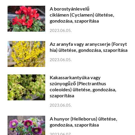
A borostyánlevelű
ciklámen (Cyclamen) ültetése,
gondozása, szaporítása
2023.06.05.
Az aranyfa vagy aranycserje (Forsyt
hia) ültetése, gondozása, szaporítása
2023.06.05.
Kakassarkantyúka vagy
szúnyogűző (Plectranthus
coleoides) ültetése, gondozása,
szaporítása
2023.06.05.
A hunyor (Helleborus) ültetése,
gondozása, szaporítása
2023.06.07.