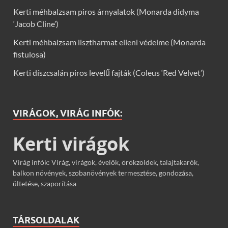
Kerti méhbalzsam piros árnyalatok (Monarda didyma
‘Jacob Cline’)
Kerti méhbalzsam lisztharmat elleni védelme (Monarda
fistulosa)
Kerti díszcsalán piros levelű fajták (Coleus ‘Red Velvet’)
VIRÁGOK, VIRÁG INFÓK:
Kerti virágok
Virág infók: Virág, virágok, évelők, örökzöldek, talajtakarók,
balkon növények, szobanövények termesztése, gondozása,
ültetése, szaporítása
TÁRSOLDALAK