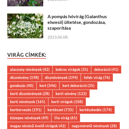
A pompás hóvirág (Galanthus
elwesii) ültetése, gondozása,
szaporítása
2023.06.08.
VIRÁG CÍMKÉK:
alacsony növények
(42)
bokros virágok
(35)
dekoráció
(41)
dísznövény
(198)
dísznövények
(194)
fehér virág
(76)
gondozás
(40)
kert
(346)
kert dekoráció
(35)
kerti dísznövények
(28)
kerti növény
(122)
kerti növények
(165)
kerti virágok
(108)
kerttervezés
(191)
kertészet
(735)
kertészkedés
(174)
közepes növények
(49)
lila virág
(65)
magas növésű évelő virágok
(42)
nagyméretű növények
(28)