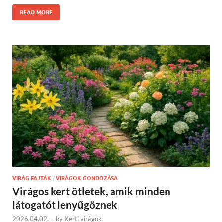
READ MORE
VIRÁG FAJTÁK
/
VIRÁGOK GONDOZÁSA
Virágos kert ötletek, amik minden
látogatót lenyűgöznek
2026.04.02.
-
by
Kerti virágok