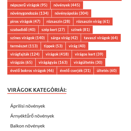
népszerű virágok
(95)
növények
(445)
növénygondozás
(134)
növényápolás
(304)
piros virágok
(47)
rózsaszín
(28)
rózsaszín virág
(61)
szabadidő
(40)
szép kert
(27)
színek
(81)
színes virágok
(140)
sárga virág
(42)
tavaszi virágok
(64)
természet
(113)
tippek
(53)
virág
(40)
virágfajták
(124)
virágok
(418)
virágos kert
(39)
virágzás
(65)
virágágyás
(163)
virágültetés
(30)
évelő bokros virágok
(46)
évelő cserjék
(31)
ültetés
(60)
VIRÁGOK KATEGÓRIÁI:
Áprilisi növények
Árnyéktűrő növények
Balkon növények