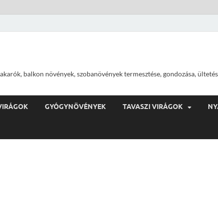
ajtakarók, balkon növények, szobanövények termesztése, gondozása, ültetés
VIRÁGOK
GYÓGYNÖVÉNYEK
TAVASZI VIRÁGOK
NY