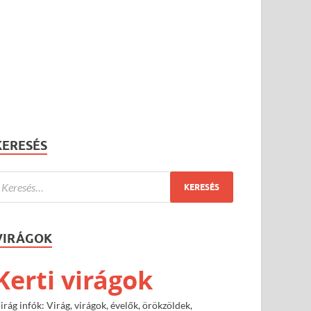
KERESÉS
VIRÁGOK
Kerti virágok
irág infók: Virág, virágok, évelők, örökzöldek,