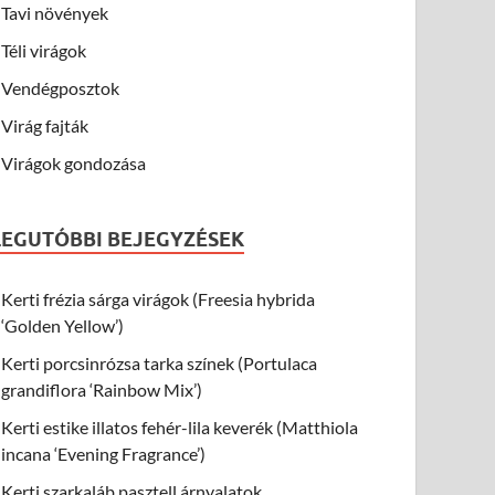
Tavi növények
Téli virágok
Vendégposztok
Virág fajták
Virágok gondozása
LEGUTÓBBI BEJEGYZÉSEK
Kerti frézia sárga virágok (Freesia hybrida
‘Golden Yellow’)
Kerti porcsinrózsa tarka színek (Portulaca
grandiflora ‘Rainbow Mix’)
Kerti estike illatos fehér-lila keverék (Matthiola
incana ‘Evening Fragrance’)
Kerti szarkaláb pasztell árnyalatok