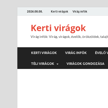
2026.08.08.
Kerti virágok
Virág infók
Kerti virágok
Virág infók: Virág, virágok, évelők, örökzöldek, tal
KERTI VIRÁGOK
VIRÁG INFÓK
ÉVELŐ 
TÉLI VIRÁGOK
VIRÁGOK GONDOZÁSA