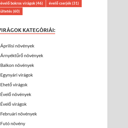
évelő bokros virágok
(46)
évelő cserjék
(31)
ültetés
(60)
VIRÁGOK KATEGÓRIÁI:
Áprilisi növények
Árnyéktűrő növények
Balkon növények
Egynyári virágok
Ehető virágok
Évelő növények
Évelő virágok
Februári növények
Futó növény