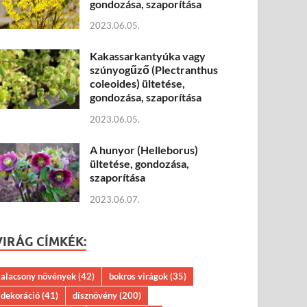
gondozása, szaporítása
2023.06.05.
Kakassarkantyúka vagy
szúnyogűző (Plectranthus
coleoides) ültetése,
gondozása, szaporítása
2023.06.05.
A hunyor (Helleborus)
ültetése, gondozása,
szaporítása
2023.06.07.
VIRÁG CÍMKÉK:
alacsony növények
(42)
bokros virágok
(35)
dekoráció
(41)
dísznövény
(200)