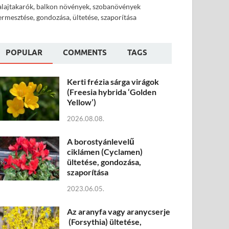
alajtakarók, balkon növények, szobanövények
ermesztése, gondozása, ültetése, szaporítása
POPULAR
COMMENTS
TAGS
Kerti frézia sárga virágok
(Freesia hybrida ‘Golden
Yellow’)
2026.08.08.
A borostyánlevelű
ciklámen (Cyclamen)
ültetése, gondozása,
szaporítása
2023.06.05.
Az aranyfa vagy aranycserje
(Forsythia) ültetése,