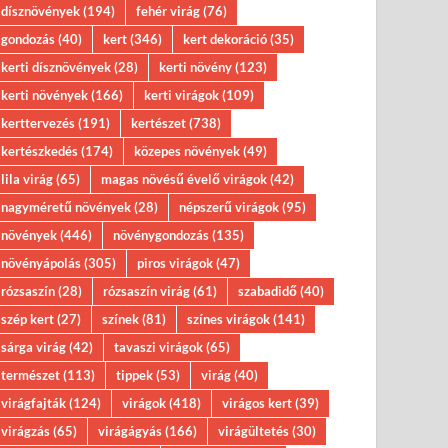
dísznövények
(194)
fehér virág
(76)
gondozás
(40)
kert
(346)
kert dekoráció
(35)
kerti dísznövények
(28)
kerti növény
(123)
kerti növények
(166)
kerti virágok
(109)
kerttervezés
(191)
kertészet
(738)
kertészkedés
(174)
közepes növények
(49)
lila virág
(65)
magas növésű évelő virágok
(42)
nagyméretű növények
(28)
népszerű virágok
(95)
növények
(446)
növénygondozás
(135)
növényápolás
(305)
piros virágok
(47)
rózsaszín
(28)
rózsaszín virág
(61)
szabadidő
(40)
szép kert
(27)
színek
(81)
színes virágok
(141)
sárga virág
(42)
tavaszi virágok
(65)
természet
(113)
tippek
(53)
virág
(40)
virágfajták
(124)
virágok
(418)
virágos kert
(39)
virágzás
(65)
virágágyás
(166)
virágültetés
(30)