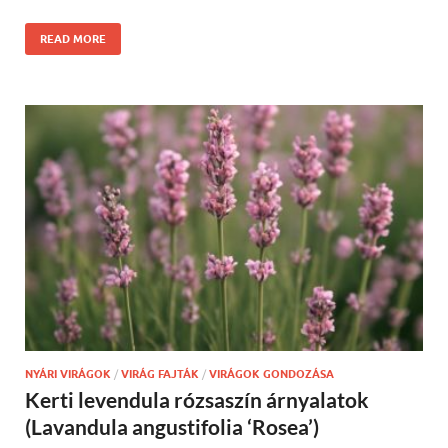
READ MORE
NYÁRI VIRÁGOK
/
VIRÁG FAJTÁK
/
VIRÁGOK GONDOZÁSA
Kerti levendula rózsaszín árnyalatok
(Lavandula angustifolia ‘Rosea’)