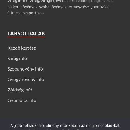
Virág infók: Virág, virágok, évelők, örökzöldek, talajtakarók,
balkon növények, szobanövények termesztése, gondozása,
ültetése, szaporítása
TÁRSOLDALAK
Kezdő kertész
Virág infó
Szobanövény infó
Gyógynövény infó
Zöldség infó
Gyümölcs infó
A jobb felhasználói élmény érdekében az oldalon cookie-kat
Kerti virágok - Virág infók: Virág, virágok, évelők, örökzöldek,