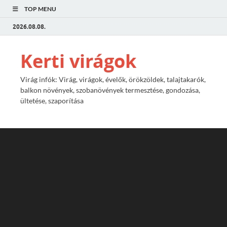
TOP MENU
2026.08.08.
Kerti virágok
Virág infók: Virág, virágok, évelők, örökzöldek, talajtakarók,
balkon növények, szobanövények termesztése, gondozása,
ültetése, szaporítása