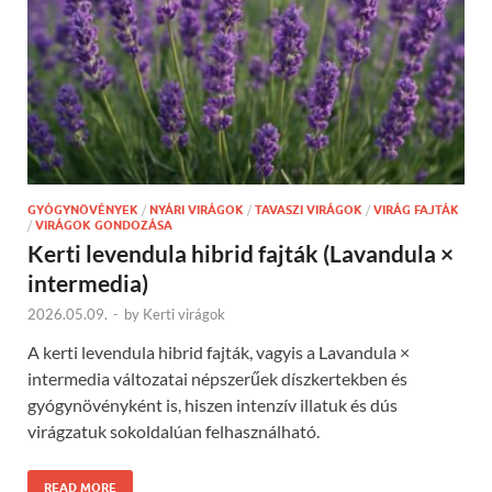
GYÓGYNÖVÉNYEK
/
NYÁRI VIRÁGOK
/
TAVASZI VIRÁGOK
/
VIRÁG FAJTÁK
/
VIRÁGOK GONDOZÁSA
Kerti levendula hibrid fajták (Lavandula ×
intermedia)
2026.05.09.
-
by
Kerti virágok
A kerti levendula hibrid fajták, vagyis a Lavandula ×
intermedia változatai népszerűek díszkertekben és
gyógynövényként is, hiszen intenzív illatuk és dús
virágzatuk sokoldalúan felhasználható.
READ MORE