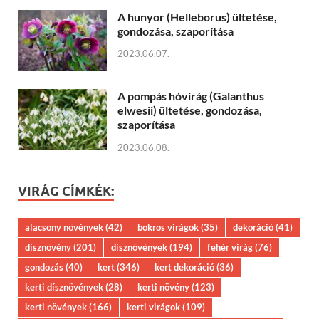
A hunyor (Helleborus) ültetése,
gondozása, szaporítása
2023.06.07.
A pompás hóvirág (Galanthus
elwesii) ültetése, gondozása,
szaporítása
2023.06.08.
VIRÁG CÍMKÉK:
alacsony növények
(42)
bokros virágok
(35)
dekoráció
(41)
dísznövény
(201)
dísznövények
(194)
fehér virág
(76)
gondozás
(40)
kert
(346)
kert dekoráció
(36)
kerti dísznövények
(28)
kerti növény
(123)
kerti növények
(166)
kerti virágok
(109)