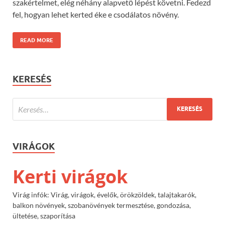
szakértelmet, elég néhány alapvető lépést követni. Fedezd
fel, hogyan lehet kerted éke e csodálatos növény.
READ MORE
KERESÉS
VIRÁGOK
Kerti virágok
Virág infók: Virág, virágok, évelők, örökzöldek, talajtakarók,
balkon növények, szobanövények termesztése, gondozása,
ültetése, szaporítása