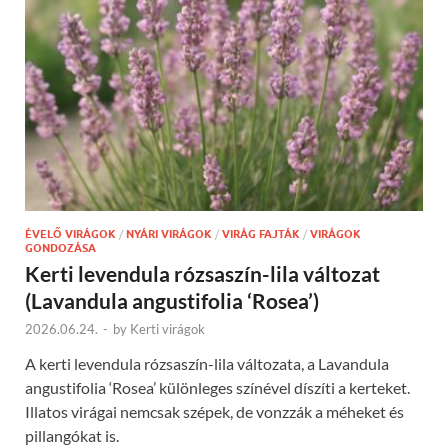
ÉVELŐ VIRÁGOK
/
NYÁRI VIRÁGOK
/
VIRÁG FAJTÁK
/
VIRÁGOK
GONDOZÁSA
Kerti levendula rózsaszín-lila változat
(Lavandula angustifolia ‘Rosea’)
2026.06.24.
-
by
Kerti virágok
A kerti levendula rózsaszín-lila változata, a Lavandula
angustifolia ‘Rosea’ különleges színével díszíti a kerteket.
Illatos virágai nemcsak szépek, de vonzzák a méheket és
pillangókat is.