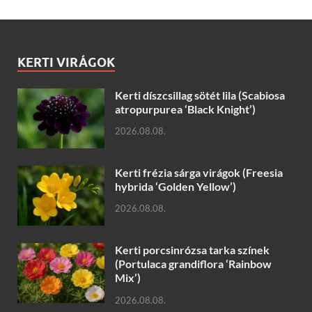
KERTI VIRÁGOK
Kerti díszcsillag sötét lila (Scabiosa
atropurpurea ‘Black Knight’)
2026.08.08.
Kerti frézia sárga virágok (Freesia
hybrida ‘Golden Yellow’)
2026.08.08.
Kerti porcsinrózsa tarka színek
(Portulaca grandiflora ‘Rainbow
Mix’)
2026.08.08.