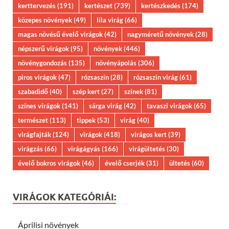
kerttervezés
(191)
kertészet
(739)
kertészkedés
(174)
közepes növények
(49)
lila virág
(66)
magas növésű évelő virágok
(42)
nagyméretű növények
(28)
népszerű virágok
(95)
növények
(446)
növénygondozás
(135)
növényápolás
(306)
piros virágok
(47)
rózsaszín
(28)
rózsaszín virág
(61)
szabadidő
(40)
szép kert
(27)
színek
(81)
színes virágok
(141)
sárga virág
(42)
tavaszi virágok
(65)
természet
(113)
tippek
(53)
virág
(40)
virágfajták
(124)
virágok
(418)
virágos kert
(39)
virágzás
(66)
virágágyás
(166)
virágültetés
(30)
évelő bokros virágok
(46)
évelő cserjék
(31)
ültetés
(60)
VIRÁGOK KATEGÓRIÁI:
Áprilisi növények