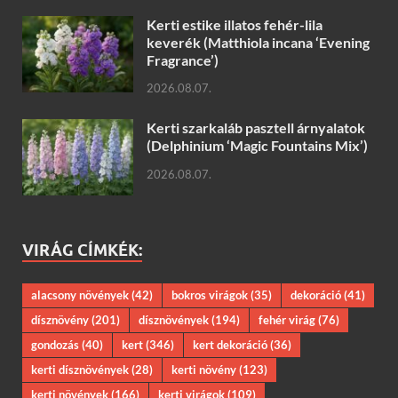
Kerti estike illatos fehér-lila
keverék (Matthiola incana ‘Evening
Fragrance’)
2026.08.07.
Kerti szarkaláb pasztell árnyalatok
(Delphinium ‘Magic Fountains Mix’)
2026.08.07.
VIRÁG CÍMKÉK:
alacsony növények
(42)
bokros virágok
(35)
dekoráció
(41)
dísznövény
(201)
dísznövények
(194)
fehér virág
(76)
gondozás
(40)
kert
(346)
kert dekoráció
(36)
kerti dísznövények
(28)
kerti növény
(123)
kerti növények
(166)
kerti virágok
(109)