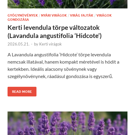
GYÓGYNÖVÉNYEK
/
NYÁRI VIRÁGOK
/
VIRÁG FAJTÁK
/
VIRÁGOK
GONDOZÁSA
Kerti levendula törpe változatok
(Lavandula angustifolia ‘Hidcote’)
2026.05.21.
-
by
Kerti virágok
A Lavandula angustifolia ‘Hidcote’ törpe levendula
nemcsak illatával, hanem kompakt méretével is hódít a
kertekben. Ideális alacsony sövénynek vagy
szegélynövénynek, ráadásul gondozása is egyszerű.
READ MORE