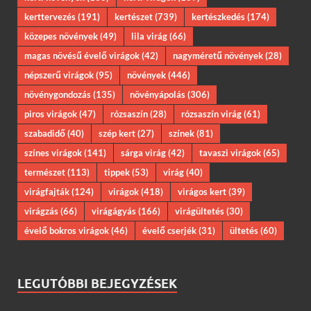
kerttervezés
(191)
kertészet
(739)
kertészkedés
(174)
közepes növények
(49)
lila virág
(66)
magas növésű évelő virágok
(42)
nagyméretű növények
(28)
népszerű virágok
(95)
növények
(446)
növénygondozás
(135)
növényápolás
(306)
piros virágok
(47)
rózsaszín
(28)
rózsaszín virág
(61)
szabadidő
(40)
szép kert
(27)
színek
(81)
színes virágok
(141)
sárga virág
(42)
tavaszi virágok
(65)
természet
(113)
tippek
(53)
virág
(40)
virágfajták
(124)
virágok
(418)
virágos kert
(39)
virágzás
(66)
virágágyás
(166)
virágültetés
(30)
évelő bokros virágok
(46)
évelő cserjék
(31)
ültetés
(60)
LEGUTÓBBI BEJEGYZÉSEK